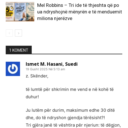
Mel Robbins – Tri ide të thjeshta që po
ua ndryshojnë mënyrën e të menduemit
miliona njerëzve
1 KOMENT
Ismet M. Hasani, Suedi
19 Gusht 2025 Në 5:13 am
z. Skënder,
të lumtë për shkrimin me vend e në kohë të
duhur!
Ju lutëm për durim, maksimum edhe 30 ditë
dhe, do të ndryshon gjendja tërësisht?!
Tri gjëra janë të vështira për njeriun: të dëgjon,