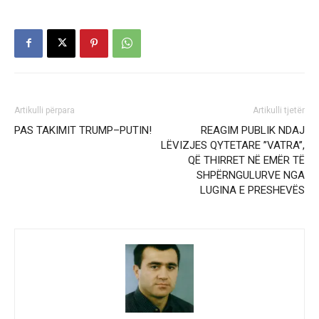
Artikulli përpara
Artikulli tjetër
PAS TAKIMIT TRUMP–PUTIN!
REAGIM PUBLIK NDAJ
LËVIZJES QYTETARE ’’VATRA’’,
QË THIRRET NË EMËR TË
SHPËRNGULURVE NGA
LUGINA E PRESHEVËS