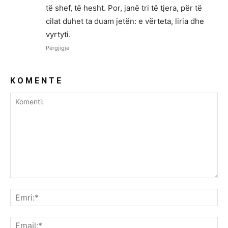
të shef, të hesht. Por, janë tri të tjera, për të
cilat duhet ta duam jetën: e vërteta, liria dhe
vyrtyti.
Përgjigje
K O M E N T E