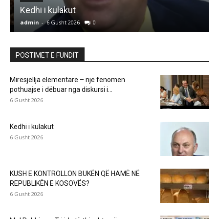
Kedhi i kulakut
admin
-
6 Gusht 2026
0
a
POSTIMET E FUNDIT
Mirësjellja elementare – një fenomen
pothuajse i dëbuar nga diskursi i...
6 Gusht 2026
Kedhi i kulakut
6 Gusht 2026
KUSH E KONTROLLON BUKËN QË HAMË NË
REPUBLIKËN E KOSOVËS?
6 Gusht 2026