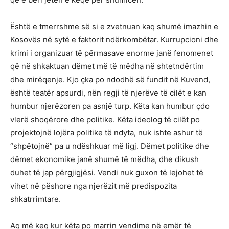
Është e tmerrshme së si e zvetnuan kaq shumë imazhin e
Kosovës në sytë e faktorit ndërkombëtar. Kurrupcioni dhe
krimi i organizuar të përmasave enorme janë fenomenet
që në shkaktuan dëmet më të mëdha në shtetndërtim
dhe mirëqenje. Kjo çka po ndodhë së fundit në Kuvend,
është teatër apsurdi, nën regji të njerëve të cilët e kan
humbur njerëzoren pa asnjë turp. Këta kan humbur çdo
vlerë shoqërore dhe politike. Këta ideolog të cilët po
projektojnë lojëra politike të ndyta, nuk ishte ashur të
“shpëtojnë” pa u ndëshkuar më ligj. Dëmet politike dhe
dëmet ekonomike janë shumë të mëdha, dhe dikush
duhet të jap përgjigjësi. Vendi nuk guxon të lejohet të
vihet në pëshore nga njerëzit më predispozita
shkatrrimtare.
Aq më keq kur këta po marrin vendime në emër të