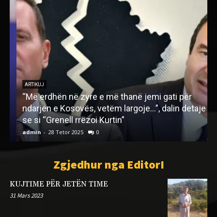
ARTIKUJ
“Më erdhën në zyre e më thanë jemi gati për
ndarjen e Kosovës, vetëm largoje…”, dalin detaje
M
se si “Grenell rrëzoi Kurtin”
admin
-
28 Tetor 2025
0
a
Zgjedhur nga EditorI
KUJTIME PËR JETËN TIME
31 Mars 2023