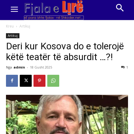
Kreu
Artikuj
Artikuj
Deri kur Kosova do e tolerojë
këtë teatër të absurdit …?!
Nga
admin
-
18 Gusht 2025
1