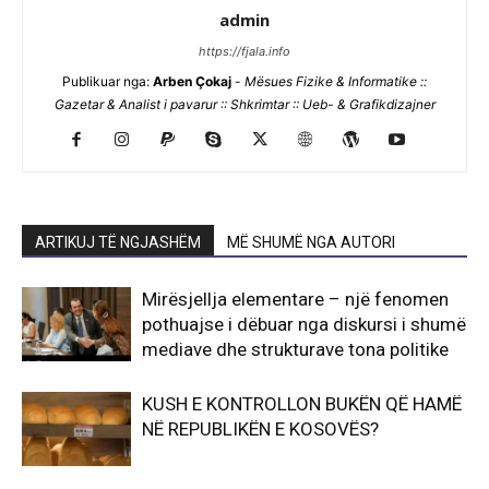
admin
https://fjala.info
Publikuar nga:
Arben Çokaj
-
Mësues Fizike & Informatike ::
Gazetar & Analist i pavarur :: Shkrimtar :: Ueb- & Grafikdizajner
ARTIKUJ TË NGJASHËM
MË SHUMË NGA AUTORI
Mirësjellja elementare – një fenomen
pothuajse i dëbuar nga diskursi i shumë
mediave dhe strukturave tona politike
KUSH E KONTROLLON BUKËN QË HAMË
NË REPUBLIKËN E KOSOVËS?