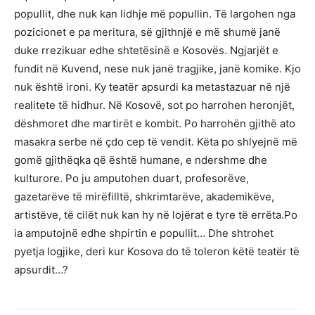
popullit, dhe nuk kan lidhje më popullin. Të largohen nga
pozicionet e pa meritura, së gjithnjë e më shumë janë
duke rrezikuar edhe shtetësinë e Kosovës. Ngjarjët e
fundit në Kuvend, nese nuk janë tragjike, janë komike. Kjo
nuk është ironi. Ky teatër apsurdi ka metastazuar në një
realitete të hidhur. Në Kosovë, sot po harrohen heronjët,
dëshmoret dhe martirët e kombit. Po harrohën gjithë ato
masakra serbe në çdo cep të vendit. Këta po shlyejnë më
gomë gjithëqka që është humane, e ndershme dhe
kulturore. Po ju amputohen duart, profesorëve,
gazetarëve të mirëfilltë, shkrimtarëve, akademikëve,
artistëve, të cilët nuk kan hy në lojërat e tyre të errëta.Po
ia amputojnë edhe shpirtin e popullit… Dhe shtrohet
pyetja logjike, deri kur Kosova do të toleron këtë teatër të
apsurdit…?