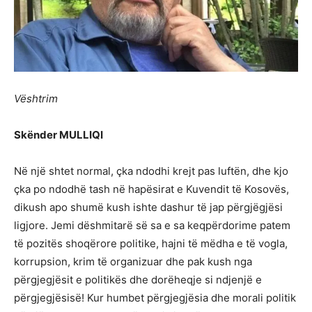
Vështrim
Skënder MULLIQI
Në një shtet normal, çka ndodhi krejt pas luftën, dhe kjo
çka po ndodhë tash në hapësirat e Kuvendit të Kosovës,
dikush apo shumë kush ishte dashur të jap përgjëgjësi
ligjore. Jemi dëshmitarë së sa e sa keqpërdorime patem
të pozitës shoqërore politike, hajni të mëdha e të vogla,
korrupsion, krim të organizuar dhe pak kush nga
përgjegjësit e politikës dhe dorëheqje si ndjenjë e
përgjegjësisë! Kur humbet përgjegjësia dhe morali politik