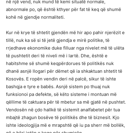
në një vend, nuk mund të kemi situatë normale,
abnormale po, që është kthyer për fat të keq që shumë
kohë në gjendje normaliteti.
Kur në krye të shtetit gjendën më hir apo pahir njerëzit e
tillë, nuk ka së si të jetë gjendja e mirë politike, të
rrjedhave ekonomike duke filluar nga nivelet më të ulëta
të pushtetit deri të niveli më i lartë. Dhe, është e
habitshme së shumë keqpërdorues të politikës nuk
dhanë asnjë llogari për dëmet që ia shkaktuan shtetit të
Kosovës. E ropën vendin deri në palcë, sikur të ishte
bashqja e tyre e babës. Asnjë sistem po thuaj nuk
funksionoi pa defekte, së këto sisteme i montuan më
qëllime të caktuara për të mbetur sa më gjatë në pushtet.
Vendosën në çdo hallkë të sistemit analfabetet për tua
mbajtë zhagun bosëve të politikës dhe të biznesit. Kjo
ishte ideologjija më e mrapshtë që iu pa sherr më bollëk,
që e bëri jetën e keqe për shumicën.