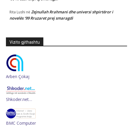
Zejnullah Rrahmani dhe universi shpirtëror i
Rita Lushi
në
novelës ‘99 Rruzaret prej smaragdi
Vizito gjithashtu
Arben Çokaj
Shkoder.net…
BMC Computer