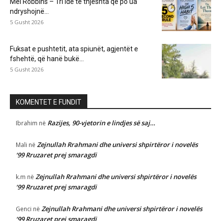
Mel Robbins – Tri ide të thjeshta që po ua
ndryshojnë...
5 Gusht 2026
Fuksat e pushtetit, ata spiunët, agjentët e
fshehtë, që hanë bukë...
5 Gusht 2026
KOMENTET E FUNDIT
Razijes, 90-vjetorin e lindjes së saj…
Ibrahim
në
Zejnullah Rrahmani dhe universi shpirtëror i novelës
Mali
në
‘99 Rruzaret prej smaragdi
Zejnullah Rrahmani dhe universi shpirtëror i novelës
k.m
në
‘99 Rruzaret prej smaragdi
Zejnullah Rrahmani dhe universi shpirtëror i novelës
Genci
në
‘99 Rruzaret prej smaragdi