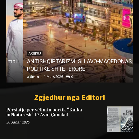
ARTIKUJ
ANTISHQIPTARIZMI SLLAVO-MAQEDONAS –
POLITIKË SHTETËRORE
admin
-
1 Mars 2026
0
a
Zgjedhur nga EditorI
Përsiatje për vëlimin poetik “Kafka
mëkatarësh” të Avni Çunakut
30 Janar 2025