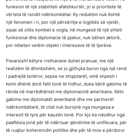
funksion të një stabiliteti afatshkurtër, jo si prioritete të
vërteta të rendit ndërkombëtar. Ky reduktim nuk është
një fenomen i ri, por një përsëritje e logjikës së vjetër,
sipas së cilës kombet e vogla, në mungesë të një shteti
funksional dhe diplomacie të pjekur, nuk bëhen aktorë,
por mbeten vetëm objekt i interesave të të tjerëve.
Pavarsisht këtyre rrethanave duhet pranuar, me një
realizëm të dhimbshëm, se jo gjithçka buron nga një rend
i padrejtë botëror, sepse ne shqiptarët, vetë shpesh i
kemi dhënë dorë fatit tonë të hidhur, duke bërë gabime të
rënda në marrëdhëniet me diplomacinë amerikane. Këto
gabime me diplomatët amerikanë dhe me partnerët
ndërkombëtarë, të cilat nuk burojnë nga mungesa e
interesit të tyre për kauzën tonë. Por kjo ka ndodhur nga
paaftësia jonë për të ndërtuar qëndrime të unifikuara, për
të ruajtur koherencën politike dhe për të mos e përdorur