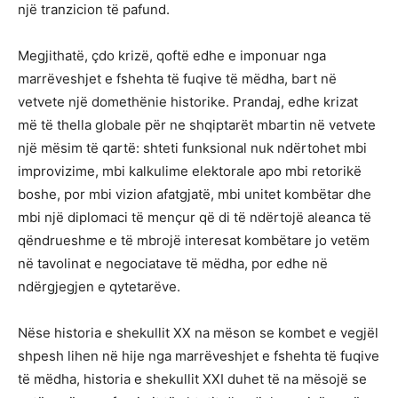
një tranzicion të pafund.
Megjithatë, çdo krizë, qoftë edhe e imponuar nga
marrëveshjet e fshehta të fuqive të mëdha, bart në
vetvete një domethënie historike. Prandaj, edhe krizat
më të thella globale për ne shqiptarët mbartin në vetvete
një mësim të qartë: shteti funksional nuk ndërtohet mbi
improvizime, mbi kalkulime elektorale apo mbi retorikë
boshe, por mbi vizion afatgjatë, mbi unitet kombëtar dhe
mbi një diplomaci të mençur që di të ndërtojë aleanca të
qëndrueshme e të mbrojë interesat kombëtare jo vetëm
në tavolinat e negociatave të mëdha, por edhe në
ndërgjegjen e qytetarëve.
Nëse historia e shekullit XX na mëson se kombet e vegjël
shpesh lihen në hije nga marrëveshjet e fshehta të fuqive
të mëdha, historia e shekullit XXI duhet të na mësojë se