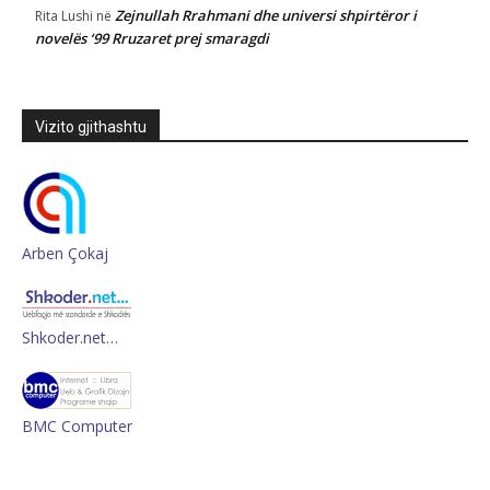
Zejnullah Rrahmani dhe universi shpirtëror i
Rita Lushi
në
novelës ‘99 Rruzaret prej smaragdi
Vizito gjithashtu
Arben Çokaj
Shkoder.net…
BMC Computer