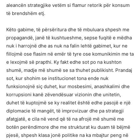
aleancën strategjike vetëm si flamur retorik për konsum
të brendshëm etj.
Këto gabime, të përsëritura dhe të mbuluara shpesh me
propagandë, janë të kushtueshme, sepse fuqitë e mëdha
nuk i harrojnë dhe as nuk na falin lehtë gabimet, kur ne
fillojmë ose flasim në emër të tyre ose komunikimin me ta
e lexojmë së prapthi. Ky fakt edhe sot po na kushton
shumë, madje më shumë se sa thuhet publikisht. Prandaj
sot, kur shohim se institucionet tona ende nuk
funksionojnë siç duhet, kur mosbesimi, anashkalimi dhe
korrupsioni kanë zëvendësuar vizionin dhe unitetin,
duhet të kuptojmë se ky realitet është edhe pasojë e një
diplomacie të mangët, të improvizuar dhe pa strategji
afatgjatë, e cila në vend që të na afrojë më shumë me
botën perëndimore dhe me strukturat ku duam të bëjmë
pjesë, shpesh klasa jonë politike na ka mbajtur peng në