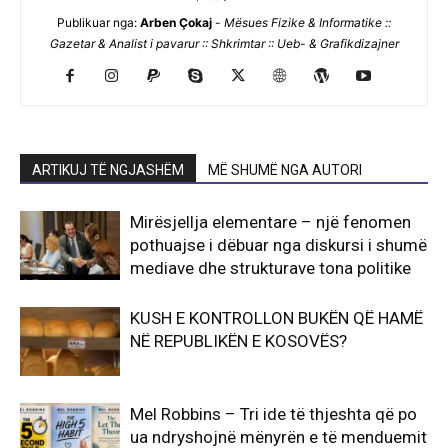
Publikuar nga:
Arben Çokaj
-
Mësues Fizike & Informatike ::
Gazetar & Analist i pavarur :: Shkrimtar :: Ueb- & Grafikdizajner
ARTIKUJ TË NGJASHËM
MË SHUMË NGA AUTORI
Mirësjellja elementare – një fenomen
pothuajse i dëbuar nga diskursi i shumë
mediave dhe strukturave tona politike
KUSH E KONTROLLON BUKËN QË HAMË
NË REPUBLIKËN E KOSOVËS?
Mel Robbins – Tri ide të thjeshta që po
ua ndryshojnë mënyrën e të menduemit