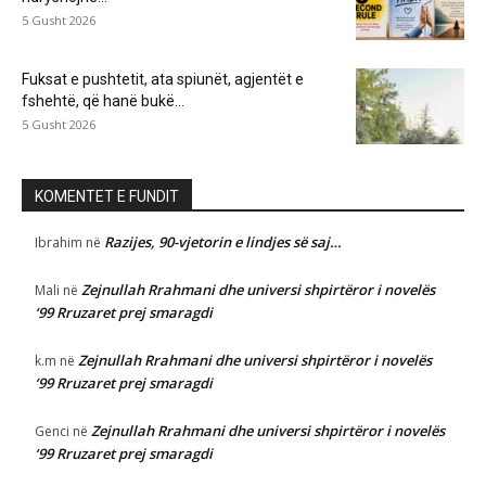
5 Gusht 2026
Fuksat e pushtetit, ata spiunët, agjentët e
fshehtë, që hanë bukë...
5 Gusht 2026
KOMENTET E FUNDIT
Razijes, 90-vjetorin e lindjes së saj…
Ibrahim
në
Zejnullah Rrahmani dhe universi shpirtëror i novelës
Mali
në
‘99 Rruzaret prej smaragdi
Zejnullah Rrahmani dhe universi shpirtëror i novelës
k.m
në
‘99 Rruzaret prej smaragdi
Zejnullah Rrahmani dhe universi shpirtëror i novelës
Genci
në
‘99 Rruzaret prej smaragdi