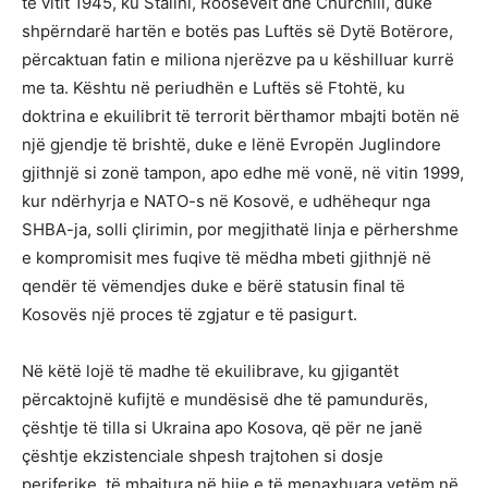
të vitit 1945, ku Stalini, Roosevelt dhe Churchill, duke
shpërndarë hartën e botës pas Luftës së Dytë Botërore,
përcaktuan fatin e miliona njerëzve pa u këshilluar kurrë
me ta. Kështu në periudhën e Luftës së Ftohtë, ku
doktrina e ekuilibrit të terrorit bërthamor mbajti botën në
një gjendje të brishtë, duke e lënë Evropën Juglindore
gjithnjë si zonë tampon, apo edhe më vonë, në vitin 1999,
kur ndërhyrja e NATO-s në Kosovë, e udhëhequr nga
SHBA-ja, solli çlirimin, por megjithatë linja e përhershme
e kompromisit mes fuqive të mëdha mbeti gjithnjë në
qendër të vëmendjes duke e bërë statusin final të
Kosovës një proces të zgjatur e të pasigurt.
Në këtë lojë të madhe të ekuilibrave, ku gjigantët
përcaktojnë kufijtë e mundësisë dhe të pamundurës,
çështje të tilla si Ukraina apo Kosova, që për ne janë
çështje ekzistenciale shpesh trajtohen si dosje
periferike, të mbajtura në hije e të menaxhuara vetëm në