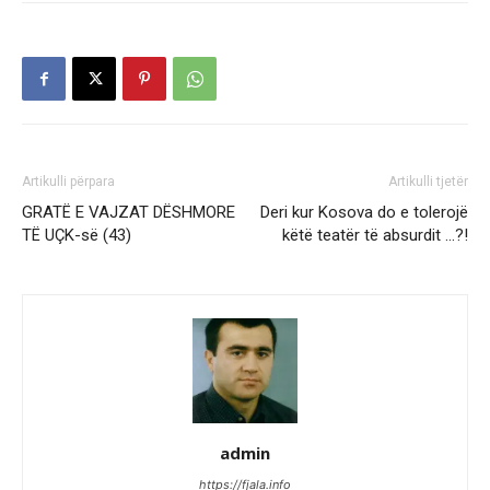
Artikulli përpara
Artikulli tjetër
GRATË E VAJZAT DËSHMORE
Deri kur Kosova do e tolerojë
TË UÇK-së (43)
këtë teatër të absurdit …?!
admin
https://fjala.info