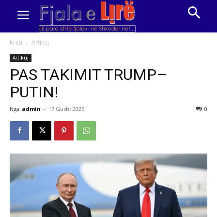
Kreu
Artikuj
Artikuj
PAS TAKIMIT TRUMP–
PUTIN!
Nga
admin
-
17 Gusht 2025
0