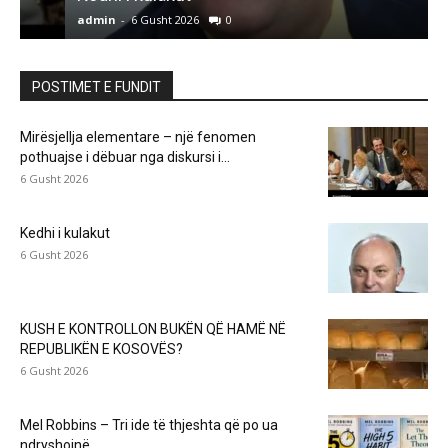
admin
-
6 Gusht 2026
0
a
POSTIMET E FUNDIT
Mirësjellja elementare – një fenomen
pothuajse i dëbuar nga diskursi i...
6 Gusht 2026
Kedhi i kulakut
6 Gusht 2026
KUSH E KONTROLLON BUKËN QË HAMË NË
REPUBLIKËN E KOSOVËS?
6 Gusht 2026
Mel Robbins – Tri ide të thjeshta që po ua
ndryshojnë...