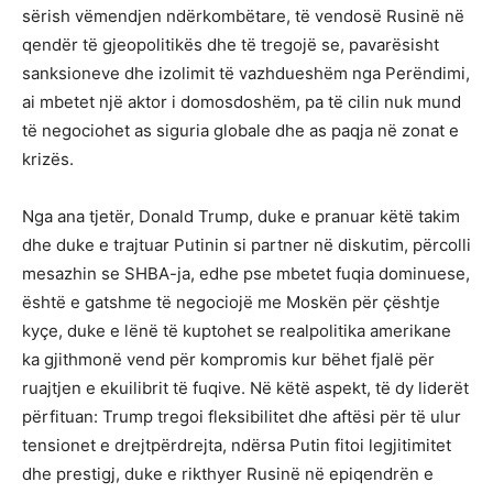
sërish vëmendjen ndërkombëtare, të vendosë Rusinë në
qendër të gjeopolitikës dhe të tregojë se, pavarësisht
sanksioneve dhe izolimit të vazhdueshëm nga Perëndimi,
ai mbetet një aktor i domosdoshëm, pa të cilin nuk mund
të negociohet as siguria globale dhe as paqja në zonat e
krizës.
Nga ana tjetër, Donald Trump, duke e pranuar këtë takim
dhe duke e trajtuar Putinin si partner në diskutim, përcolli
mesazhin se SHBA-ja, edhe pse mbetet fuqia dominuese,
është e gatshme të negociojë me Moskën për çështje
kyçe, duke e lënë të kuptohet se realpolitika amerikane
ka gjithmonë vend për kompromis kur bëhet fjalë për
ruajtjen e ekuilibrit të fuqive. Në këtë aspekt, të dy liderët
përfituan: Trump tregoi fleksibilitet dhe aftësi për të ulur
tensionet e drejtpërdrejta, ndërsa Putin fitoi legjitimitet
dhe prestigj, duke e rikthyer Rusinë në epiqendrën e