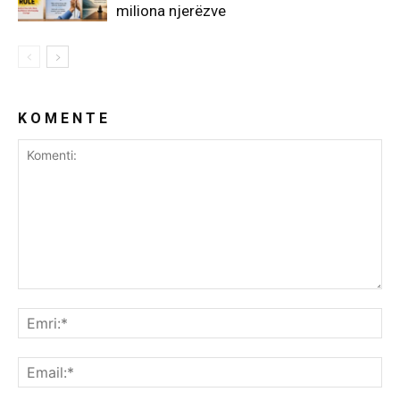
miliona njerëzve
K O M E N T E