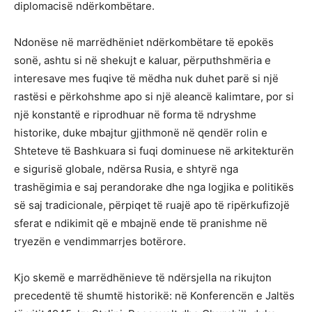
diplomacisë ndërkombëtare.
Ndonëse në marrëdhëniet ndërkombëtare të epokës
sonë, ashtu si në shekujt e kaluar, përputhshmëria e
interesave mes fuqive të mëdha nuk duhet parë si një
rastësi e përkohshme apo si një aleancë kalimtare, por si
një konstantë e riprodhuar në forma të ndryshme
historike, duke mbajtur gjithmonë në qendër rolin e
Shteteve të Bashkuara si fuqi dominuese në arkitekturën
e sigurisë globale, ndërsa Rusia, e shtyrë nga
trashëgimia e saj perandorake dhe nga logjika e politikës
së saj tradicionale, përpiqet të ruajë apo të ripërkufizojë
sferat e ndikimit që e mbajnë ende të pranishme në
tryezën e vendimmarrjes botërore.
Kjo skemë e marrëdhënieve të ndërsjella na rikujton
precedentë të shumtë historikë: në Konferencën e Jaltës