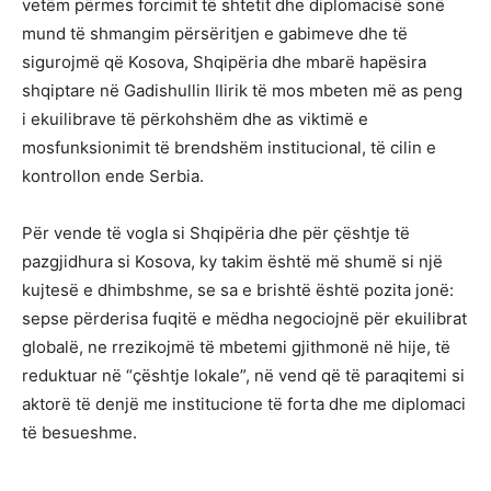
vetëm përmes forcimit të shtetit dhe diplomacisë sonë
mund të shmangim përsëritjen e gabimeve dhe të
sigurojmë që Kosova, Shqipëria dhe mbarë hapësira
shqiptare në Gadishullin Ilirik të mos mbeten më as peng
i ekuilibrave të përkohshëm dhe as viktimë e
mosfunksionimit të brendshëm institucional, të cilin e
kontrollon ende Serbia.
Për vende të vogla si Shqipëria dhe për çështje të
pazgjidhura si Kosova, ky takim është më shumë si një
kujtesë e dhimbshme, se sa e brishtë është pozita jonë:
sepse përderisa fuqitë e mëdha negociojnë për ekuilibrat
globalë, ne rrezikojmë të mbetemi gjithmonë në hije, të
reduktuar në “çështje lokale”, në vend që të paraqitemi si
aktorë të denjë me institucione të forta dhe me diplomaci
të besueshme.