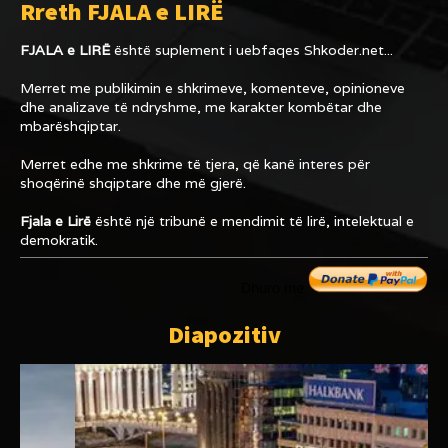
Rreth FJALA e LIRË
FJALA e LIRË
është suplement i uebfaqes
Shkoder.net...
Merret me publikimin e shkrimeve, komenteve, opinioneve
dhe analizave të ndryshme, me karakter kombëtar dhe
mbarëshqiptar.
Merret edhe me shkrime të tjera, që kanë interes për
shoqërinë shqiptare dhe më gjerë.
Fjala e Lirë
është një tribunë e mendimit të lirë, intelektual e
demokratik.
Dhuro me
Diapozitiv