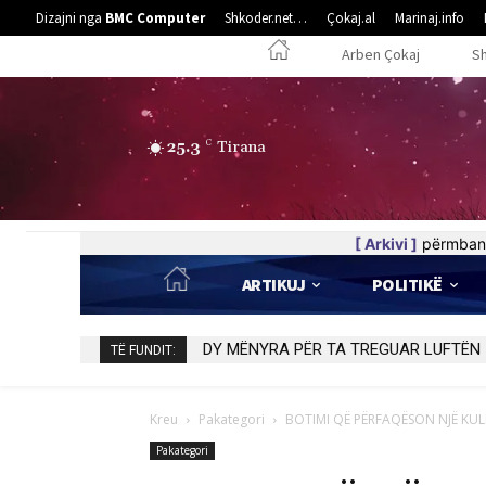
Dizajni nga
BMC Computer
Shkoder.net…
Çokaj.al
Marinaj.info
Arben Çokaj
S
25.3
C
Tirana
[ Arkivi ]
përmban 
ARTIKUJ
POLITIKË
Bilbil i bukur
TË FUNDIT:
Kreu
Pakategori
BOTIMI QË PËRFAQËSON NJË KULL
Pakategori