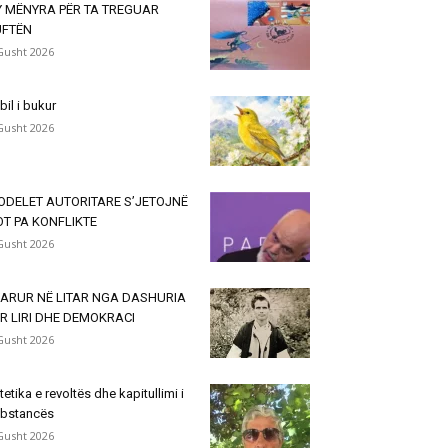
Y MËNYRA PËR TA TREGUAR
UFTËN
Gusht 2026
lbil i bukur
Gusht 2026
ODELET AUTORITARE S’JETOJNË
T PA KONFLIKTE
Gusht 2026
VARUR NË LITAR NGA DASHURIA
R LIRI DHE DEMOKRACI
Gusht 2026
tetika e revoltës dhe kapitullimi i
bstancës
Gusht 2026