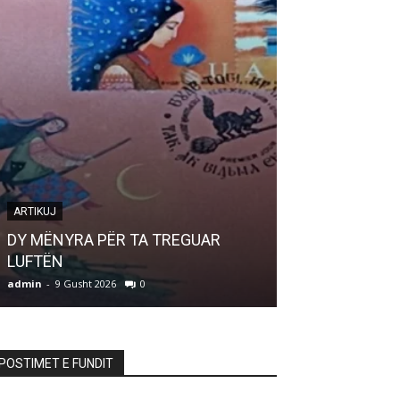
ARTIKUJ
LETËRSI
DY MËNYRA PËR TA TREGUAR
LUFTËN
Bilbil i bukur
admin
-
9 Gusht 2026
0
admin
-
9 Gusht 20
POSTIMET E FUNDIT