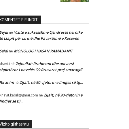
KOMENTET E FUNDIT
Sejdi
Vizitë e suksesshme Qëndresës heroike
në
të Llapit për Lirinë dhe Pavarësinë e Kosovës
Sejdi
MONOLOG I HASAN RAMADANIT
në
Zejnullah Rrahmani dhe universi
xhaviti
në
shpirtëror i novelës ‘99 Rruzaret prej smaragdi
Ibrahim
Zijait, në 90-vjetorin e lindjes së tij…
në
Zijait, në 90-vjetorin e
Xhavit.kabili@gmai.com
në
lindjes së tij…
Vizito gjithashtu