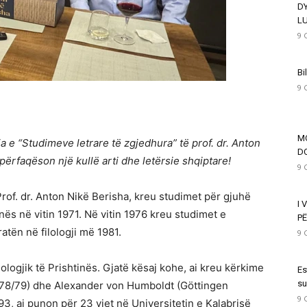
D
L
9 
Bi
9 
M
 e “Studimeve letrare të zgjedhura” të prof. dr. Anton
DO
përfaqëson një kullë arti dhe letërsie shqiptare!
9 
rof. dr. Anton Nikë Berisha, kreu studimet për gjuhë
I 
nës në vitin 1971. Në vitin 1976 kreu studimet e
PË
atën në filologji më 1981.
9 
ologjik të Prishtinës. Gjatë kësaj kohe, ai kreu kërkime
Es
su
1978/79) dhe Alexander von Humboldt (Göttingen
9 
, ai punon për 23 vjet në Universitetin e Kalabrisë