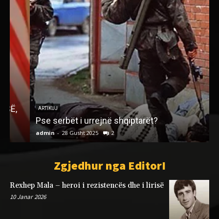
ARTIKUJ
Pse serbët i urrejnë shqiptarët?
admin
-
28 Gusht 2025
2
a
Zgjedhur nga EditorI
Rexhep Mala – heroi i rezistencës dhe i lirisë
10 Janar 2026