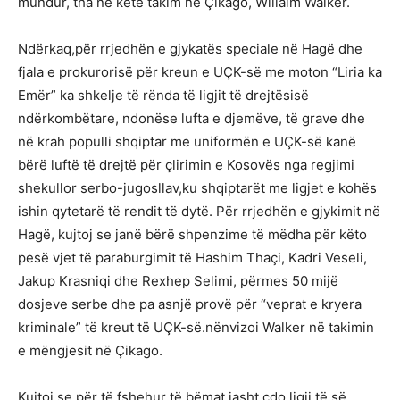
mundur, tha në këtë takim në Çikago, Willaim Walker.
Ndërkaq,për rrjedhën e gjykatës speciale në Hagë dhe
fjala e prokurorisë për kreun e UÇK-së me moton “Liria ka
Emër” ka shkelje të rënda të ligjit të drejtësisë
ndërkombëtare, ndonëse lufta e djemëve, të grave dhe
në krah populli shqiptar me uniformën e UÇK-së kanë
bërë luftë të drejtë për çlirimin e Kosovës nga regjimi
shekullor serbo-jugosllav,ku shqiptarët me ligjet e kohës
ishin qytetarë të rendit të dytë. Për rrjedhën e gjykimit në
Hagë, kujtoj se janë bërë shpenzime të mëdha për këto
pesë vjet të paraburgimit të Hashim Thaçi, Kadri Veseli,
Jakup Krasniqi dhe Rexhep Selimi, përmes 50 mijë
dosjeve serbe dhe pa asnjë provë për “veprat e kryera
kriminale” të kreut të UÇK-së.nënvizoi Walker në takimin
e mëngjesit në Çikago.
Kujtoj se për të fshehur të bëmat jasht çdo ligji të së