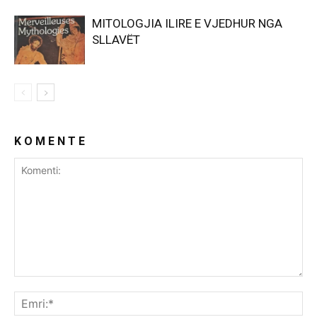
MITOLOGJIA ILIRE E VJEDHUR NGA
SLLAVËT
K O M E N T E