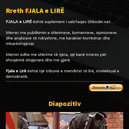
Rreth FJALA e LIRË
FJALA e LIRË
është suplement i uebfaqes
Shkoder.net...
Merret me publikimin e shkrimeve, komenteve, opinioneve
dhe analizave të ndryshme, me karakter kombëtar dhe
mbarëshqiptar.
Merret edhe me shkrime të tjera, që kanë interes për
shoqërinë shqiptare dhe më gjerë.
Fjala e Lirë
është një tribunë e mendimit të lirë, intelektual e
demokratik.
Dhuro me
Diapozitiv