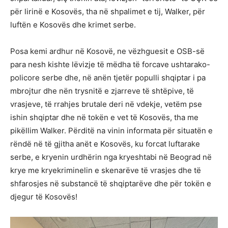
për lirinë e Kosovës, tha në shpalimet e tij, Walker, për
luftën e Kosovës dhe krimet serbe.
Posa kemi ardhur në Kosovë, ne vëzhguesit e OSB-së
para nesh kishte lëvizje të mëdha të forcave ushtarako-
policore serbe dhe, në anën tjetër populli shqiptar i pa
mbrojtur dhe nën trysnitë e zjarreve të shtëpive, të
vrasjeve, të rrahjes brutale deri në vdekje, vetëm pse
ishin shqiptar dhe në tokën e vet të Kosovës, tha me
pikëllim Walker. Përditë na vinin informata për situatën e
rëndë në të gjitha anët e Kosovës, ku forcat luftarake
serbe, e kryenin urdhërin nga kryeshtabi në Beograd në
krye me kryekriminelin e skenarëve të vrasjes dhe të
shfarosjes në substancë të shqiptarëve dhe për tokën e
djegur të Kosovës!