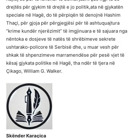
drejtës për gjykim të drejtë e jo politik,ata në gjykatën
speciale në Hagë, do të përpiqën të denojnë Hashim
Thaçi, për gjoja për përgjegjësi për të ashtuquajtura
“krime kundër njerëzimit” të imgjinuara e të sajuara nga
nëntoka e dosjeve të natës të shrëbimeve sekrete
ushtarako-policore të Serbisë dhe, u muar vesh për
shkak të shpenzimeve marramendëse për pesë vjet të
kësaj gjykata politike në Hagë, tha ndër të tjera në
Çikago, William G. Walker.
Skënder Karaçica