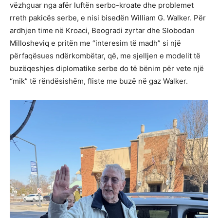
vëzhguar nga afër luftën serbo-kroate dhe problemet
rreth pakicës serbe, e nisi bisedën William G. Walker. Për
ardhjen time në Kroaci, Beogradi zyrtar dhe Slobodan
Millosheviq e pritën me “interesim të madh” si një
përfaqësues ndërkombëtar, që, me sjelljen e modelit të
buzëqeshjes diplomatike serbe do të bënim për vete një
“mik” të rëndësishëm, fliste me buzë në gaz Walker.