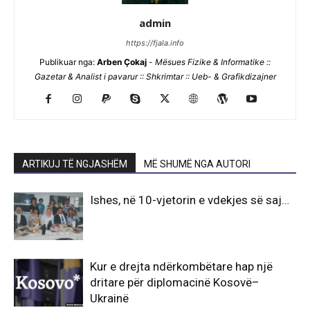
admin
https://fjala.info
Publikuar nga:
Arben Çokaj
-
Mësues Fizike & Informatike ::
Gazetar & Analist i pavarur :: Shkrimtar :: Ueb- & Grafikdizajner
ARTIKUJ TË NGJASHËM
MË SHUMË NGA AUTORI
Ishes, në 10-vjetorin e vdekjes së saj…
Kur e drejta ndërkombëtare hap një
dritare për diplomacinë Kosovë–
Ukrainë