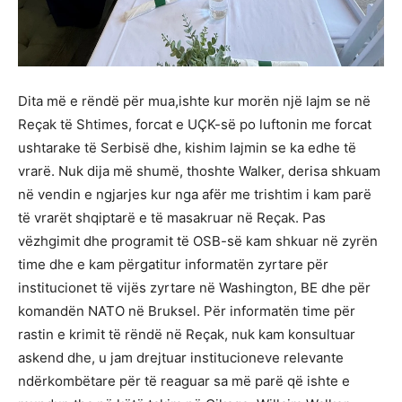
Dita më e rëndë për mua,ishte kur morën një lajm se në
Reçak të Shtimes, forcat e UÇK-së po luftonin me forcat
ushtarake të Serbisë dhe, kishim lajmin se ka edhe të
vrarë. Nuk dija më shumë, thoshte Walker, derisa shkuam
në vendin e ngjarjes kur nga afër me trishtim i kam parë
të vrarët shqiptarë e të masakruar në Reçak. Pas
vëzhgimit dhe programit të OSB-së kam shkuar në zyrën
time dhe e kam përgatitur informatën zyrtare për
institucionet të vijës zyrtare në Washington, BE dhe për
komandën NATO në Bruksel. Për informatën time për
rastin e krimit të rëndë në Reçak, nuk kam konsultuar
askend dhe, u jam drejtuar institucioneve relevante
ndërkombëtare për të reaguar sa më parë që ishte e