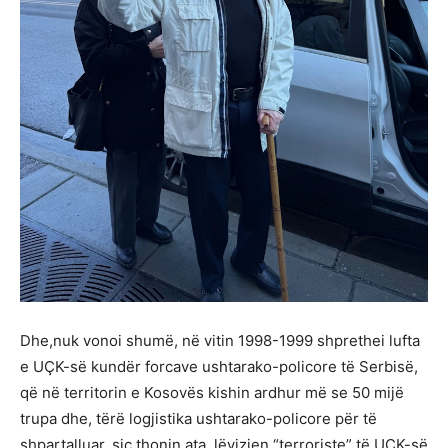
Dhe,nuk vonoi shumë, në vitin 1998-1999 shprethei lufta
e UÇK-së kundër forcave ushtarako-policore të Serbisë,
që në territorin e Kosovës kishin ardhur më se 50 mijë
trupa dhe, tërë logjistika ushtarako-policore për të
shpartalluar, siç thonin ata, lëvizjen “terroriste” të UÇK-së