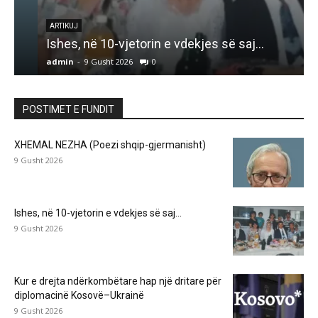
K
ARTIKUJ
Ishes, në 10-vjetorin e vdekjes së saj…
admin
-
9 Gusht 2026
0
a
POSTIMET E FUNDIT
XHEMAL NEZHA (Poezi shqip-gjermanisht)
9 Gusht 2026
Ishes, në 10-vjetorin e vdekjes së saj…
9 Gusht 2026
Kur e drejta ndërkombëtare hap një dritare për
diplomacinë Kosovë–Ukrainë
9 Gusht 2026