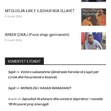
MITOLOGJIA ILIRE E VJEDHUR NGA SLLAVËT
9 Gusht 2026
ARBEN ÇOKAJ (Poezi shqip-gjermanisht)
9 Gusht 2026
KOMENTET E FUNDIT
Sejdi
Vizitë e suksesshme Qëndresës heroike të Llapit për
në
Lirinë dhe Pavarësinë e Kosovës
Sejdi
MONOLOG I HASAN RAMADANIT
në
Zejnullah Rrahmani dhe universi shpirtëror i novelës
xhaviti
në
‘99 Rruzaret prej smaragdi