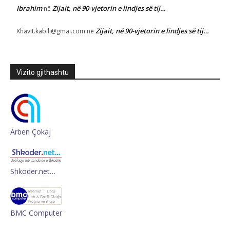
Ibrahim
Zijait, në 90-vjetorin e lindjes së tij…
në
Zijait, në 90-vjetorin e lindjes së tij…
Xhavit.kabili@gmai.com
në
Vizito gjithashtu
Arben Çokaj
Shkoder.net…
BMC Computer