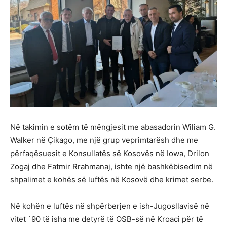
Në takimin e sotëm të mëngjesit me abasadorin Wiliam G.
Walker në Çikago, me një grup veprimtarësh dhe me
përfaqësuesit e Konsullatës së Kosovës në Iowa, Drilon
Zogaj dhe Fatmir Rrahmanaj, ishte një bashkëbisedim në
shpalimet e kohës së luftës në Kosovë dhe krimet serbe.
Në kohën e luftës në shpërberjen e ish-Jugosllavisë në
vitet `90 të isha me detyrë të OSB-së në Kroaci për të