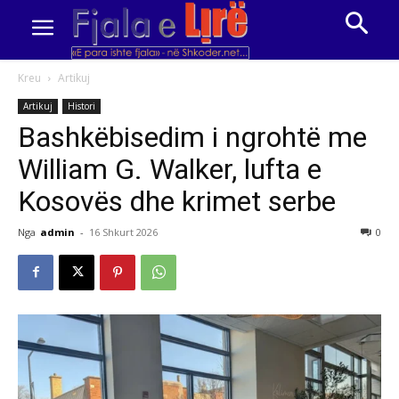
Kreu
Artikuj
Artikuj
Histori
Bashkëbisedim i ngrohtë me
William G. Walker, lufta e
Kosovës dhe krimet serbe
Nga
admin
-
16 Shkurt 2026
0