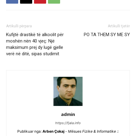
Artikulli përpara
Artikulli tjetër
Kufijtë drastikë të alkoolit për
PO TA THEM SY ME SY
moshën nën 40 vjeç: Një
maksimum prej dy lugë gjelle
verë në ditë, sipas studimit
admin
https://fjala.info
Publikuar nga:
Arben Çokaj
-
Mësues Fizike & Informatike ::