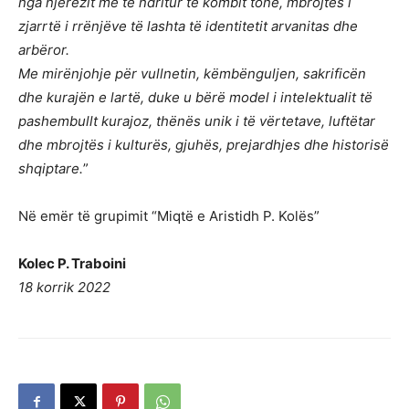
nga njerëzit më të ndritur të kombit tonë, mbrojtës i
zjarrtë i rrënjëve të lashta të identitetit arvanitas dhe
arbëror.
Me mirënjohje për vullnetin, këmbënguljen, sakrificën
dhe kurajën e lartë, duke u bërë model i intelektualit të
pashembullt kurajoz, thënës unik i të vërtetave, luftëtar
dhe mbrojtës i kulturës, gjuhës, prejardhjes dhe historisë
shqiptare.
”
Në emër të grupimit “Miqtë e Aristidh P. Kolës”
Kolec P. Traboini
18 korrik 2022