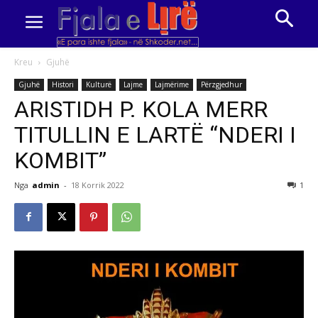
Kreu
Gjuhë
Gjuhë
Histori
Kulturë
Lajme
Lajmërime
Përzgjedhur
ARISTIDH P. KOLA MERR
TITULLIN E LARTË “NDERI I
KOMBIT”
Nga
admin
-
18 Korrik 2022
1