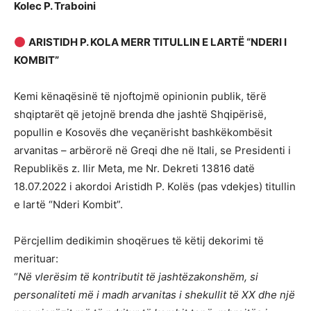
Kolec P. Traboini
ARISTIDH P. KOLA MERR TITULLIN E LARTË “NDERI I
KOMBIT”
Kemi kënaqësinë të njoftojmë opinionin publik, tërë
shqiptarët që jetojnë brenda dhe jashtë Shqipërisë,
popullin e Kosovës dhe veçanërisht bashkëkombësit
arvanitas – arbërorë në Greqi dhe në Itali, se Presidenti i
Republikës z. Ilir Meta, me Nr. Dekreti 13816 datë
18.07.2022 i akordoi Aristidh P. Kolës (pas vdekjes) titullin
e lartë “Nderi Kombit”.
Përcjellim dedikimin shoqërues të këtij dekorimi të
merituar:
“
Në vlerësim të kontributit të jashtëzakonshëm, si
personaliteti më i madh arvanitas i shekullit të XX dhe një