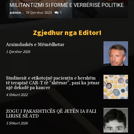
MILITANTIZMI SI FORMË E VERBËRISË POLITIKE
u
admin
-
19 Qershor 2025
1
a
Zgjedhur nga EditorI
Arsimdashës e Mëmëdhetar
1 Qershor 2026
Studiuesit e etiketojnë pacientin e hershëm
të terapisë CAR-T të “shëruar”, pasi ka jetuar
një dekadë pa kancer
4 Shkurt 2022
ZOGU I PAKASHTICËS QË JETËN IA FALI
LIRISË SË ATD
3 Shkurt 2026