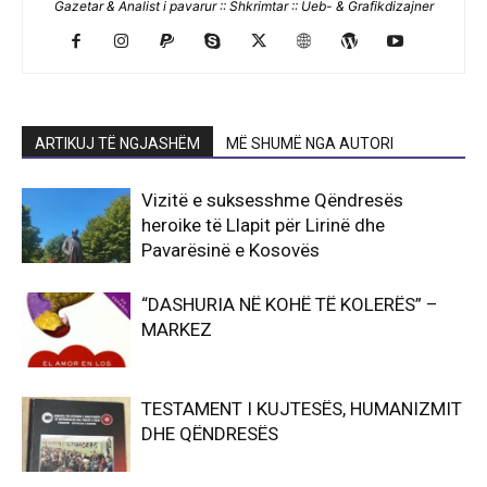
Gazetar & Analist i pavarur :: Shkrimtar :: Ueb- & Grafikdizajner
ARTIKUJ TË NGJASHËM
MË SHUMË NGA AUTORI
Vizitë e suksesshme Qëndresës
heroike të Llapit për Lirinë dhe
Pavarësinë e Kosovës
“DASHURIA NË KOHË TË KOLERËS” –
MARKEZ
TESTAMENT I KUJTESËS, HUMANIZMIT
DHE QËNDRESËS