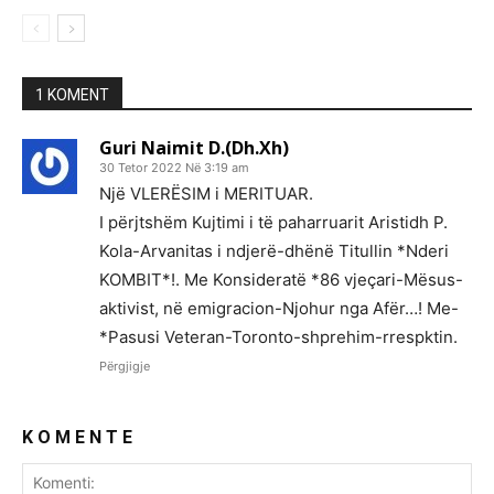
1 KOMENT
Guri Naimit D.(Dh.Xh)
30 Tetor 2022 Në 3:19 am
Një VLERËSIM i MERITUAR.
I përjtshëm Kujtimi i të paharruarit Aristidh P.
Kola-Arvanitas i ndjerë-dhënë Titullin *Nderi
KOMBIT*!. Me Konsideratë *86 vjeçari-Mësus-
aktivist, në emigracion-Njohur nga Afër…! Me-
*Pasusi Veteran-Toronto-shprehim-rrespktin.
Përgjigje
K O M E N T E