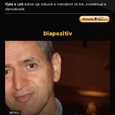
Fjala e Lirë
është një tribunë e mendimit të lirë, intelektual e
demokratik.
Dhuro me
Diapozitiv
“
d
t
d
ARTIKUJ