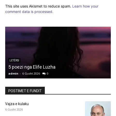
This site uses Akismet to reduce spam.
Learn how your
comment data is processed.
LETËRSI
5 poezi nga Elife Luzha
L
admin
-
6 Gusht 2026
0
a
POSTIMET E FUNDIT
Vajza e kulaku
6 Gusht 2026