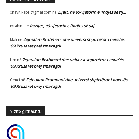
Zijait, në 90-vjetorin e lindjes së tij…
Xhavit.kabili@gmai.com
në
Razijes, 90-vjetorin e lindjes së saj…
Ibrahim
në
Zejnullah Rrahmani dhe universi shpirtëror i novelës
Mali
në
‘99 Rruzaret prej smaragdi
Zejnullah Rrahmani dhe universi shpirtëror i novelës
k.m
në
‘99 Rruzaret prej smaragdi
Zejnullah Rrahmani dhe universi shpirtëror i novelës
Genci
në
‘99 Rruzaret prej smaragdi
Vizito gjithashtu