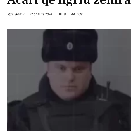
Acari që ngriu zemra
Nga
admin
22 Shkurt 2024
0
239