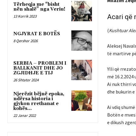
Milazim Zeqir
Tërheqja me “bisht
nën shalë” nga Veriu!
Acari që 
13 Korrik 2023
(
Kushtuar Ale
NGJYRAT E BOTËS
8 Qershor 2026
Aleksej Navaln
të martirve pë
SERBIA – PROBLEM I
BALLKANIT DHE JO
Ylli që rrezat
ZGJIDHJE E TIJ
më 16.2.2024 u
26 Shtator 2024
Ai nuk thirri 
dhe bukurin e i
Njerëzit bëjnë epoka,
ndërsa historia i
gjykon rrethanat e
Ai vdiq shumë 
kohës…
Botën e mves
22 Janar 2022
e dikush zgerd