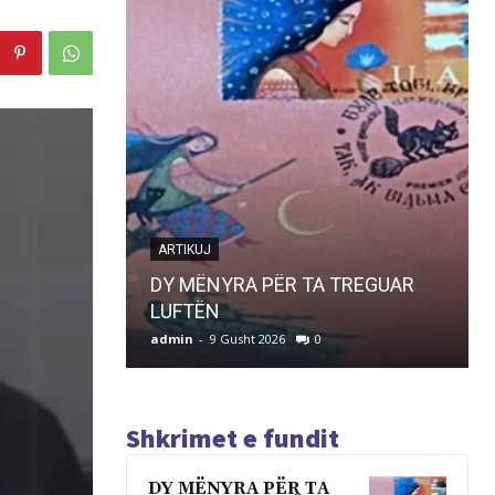
ARTIKUJ
DY MËNYRA PËR TA TREGUAR
LUFTËN
admin
-
9 Gusht 2026
0
Shkrimet e fundit
DY MËNYRA PËR TA