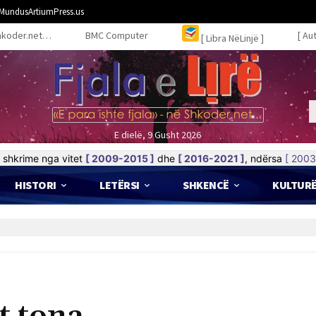
MundusArtiumPress.us
hkoder.net…
BMC Computer
[ Au
[ Libra NëLinjë ]
E dielë, 9 Gusht 2026
shkrime nga vitet
[ 2009-2015 ]
dhe
[ 2016-2021 ]
, ndërsa
[ 2003
HISTORI
LETËRSI
SHKENCË
KULTUR