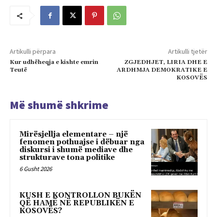
Artikulli përpara
Artikulli tjetër
Kur udhëheqja e kishte emrin
ZGJEDHJET, LIRIA DHE E
Teutë
ARDHMJA DEMOKRATIKE E
KOSOVËS
Më shumë shkrime
Mirësjellja elementare – një
fenomen pothuajse i dëbuar nga
diskursi i shumë mediave dhe
strukturave tona politike
6 Gusht 2026
KUSH E KONTROLLON BUKËN
QË HAMË NË REPUBLIKËN E
KOSOVËS?