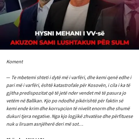
Koment
—
Te mbetemi shteti i dytë më i varfëri, dhe kemi qenë edhe i
pari më i varfëri, është katastrofale për Kosovën, i cila i ka të
gjitha predispozitat që të jetë nder vendet më të pasura jo
vetëm në Ballkan. Kjo po ndodhë pikërishtë për faktin së
kemi ende krim dhe korrupcion të nivelit enorm dhe shumë
dukuri tjera negative. Nga kjo logjikë zhvatëse dhe përfituese
nuk u liruam asnjëherë deri më sot…