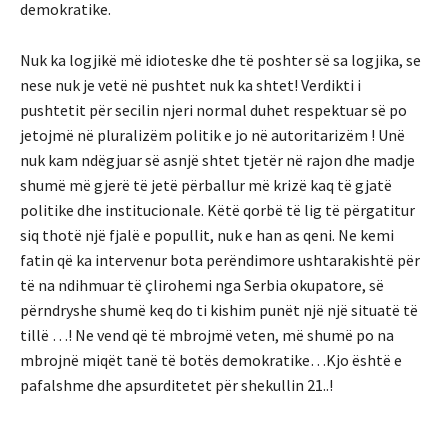
demokratike.
Nuk ka logjikë më idioteske dhe të poshter së sa logjika, se
nese nuk je vetë në pushtet nuk ka shtet! Verdikti i
pushtetit për secilin njeri normal duhet respektuar së po
jetojmë në pluralizëm politik e jo në autoritarizëm ! Unë
nuk kam ndëgjuar së asnjë shtet tjetër në rajon dhe madje
shumë më gjerë të jetë përballur më krizë kaq të gjatë
politike dhe institucionale. Këtë qorbë të lig të përgatitur
siq thotë një fjalë e popullit, nuk e han as qeni. Ne kemi
fatin që ka intervenur bota perëndimore ushtarakishtë për
të na ndihmuar të çlirohemi nga Serbia okupatore, së
përndryshe shumë keq do ti kishim punët një një situatë të
tillë …! Ne vend që të mbrojmë veten, më shumë po na
mbrojnë miqët tanë të botës demokratike…Kjo është e
pafalshme dhe apsurditetet për shekullin 21..!