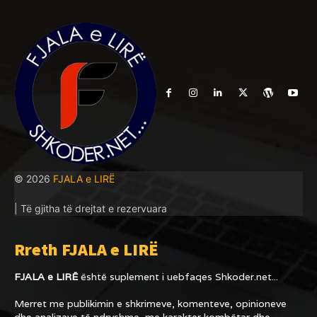
© 2026
FJALA e LIRË
| Të gjitha të drejtat e rezervuara
Rreth FJALA e LIRË
FJALA e LIRË
është suplement i uebfaqes
Shkoder.net...
Merret me publikimin e shkrimeve, komenteve, opinioneve
dhe analizave të ndryshme, me karakter kombëtar dhe