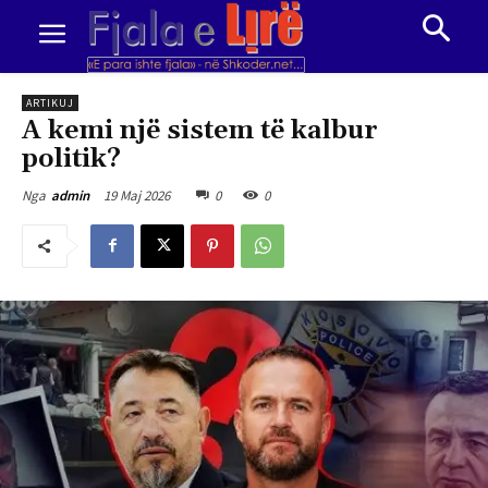
ARTIKUJ
A kemi një sistem të kalbur
politik?
19 Maj 2026
0
0
Nga
admin