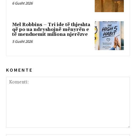
6 Gusht 2026
Mel Robbins – Tri ide të thjeshta
që po ua ndryshojnë mënyrën e
të menduemit miliona njerëzve
5 Gusht 2026
K O M E N T E
Komenti: