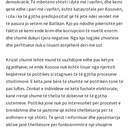
demokratik. Të mbetemi shteti i dytë më i varfëri, dhe kemi
qenë edhe i pari më i varfëri, është katasrofale për Kosovën,
i cila i ka të gjitha predispozitat që të jetë nder vendet më
të pasura jo vetëm në Ballkan. Kjo po ndodhë pikërishtë për
faktin së kemi ende krim dhe korrupcion të nivelit enorm
dhe shumë dukuri tjera negative. Nga kjo logjikë zhvatëse
dhe përfituese nuk u liruam asnjëherë deri më sot.
Krizat shumë lehtë mund të vazhdojnë edhe pas këtyre
zgjedhjeve, se ende Kosova nuk është liruar nga njerëzit
keqbëresë të politikës si stagnues të të gjitha proceseve
zhvillimore. E këta janë bërë të shumtë në politikën tonë të
pas luftës. Zënkat e individëve në këtë fushatë elektorale,
kanë rrënjë shumë të thella të dobësive të të gjitha
sistemeve. Politika jonë nuk po interesohet për proceset e
brendshme dhe të jashtme që është thelbësorja për të
ardhmen e një shteti. Të qenit i informuar dhe pjesëmarrja
aktive janë thelbësore për funksionimin e një shoqërie