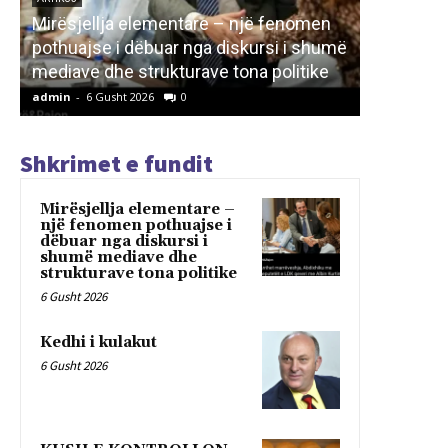
ARTIKUJ
ë
KUSH E 
LETËRSI
Kedhi i kulakut
NË REPU
admin
-
6 Gusht 2026
0
admin
-
6 G
Shkrimet e fundit
Mirësjellja elementare –
një fenomen pothuajse i
dëbuar nga diskursi i
shumë mediave dhe
strukturave tona politike
6 Gusht 2026
Kedhi i kulakut
6 Gusht 2026