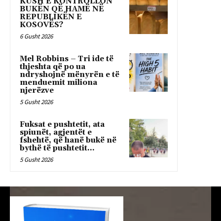
KUSH E KONTROLLON
BUKËN QË HAMË NË
REPUBLIKËN E
KOSOVËS?
6 Gusht 2026
Mel Robbins – Tri ide të
thjeshta që po ua
ndryshojnë mënyrën e të
menduemit miliona
njerëzve
5 Gusht 2026
Fuksat e pushtetit, ata
spiunët, agjentët e
fshehtë, që hanë bukë në
bythë të pushtetit…
5 Gusht 2026