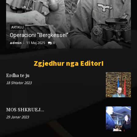
LETËRSI
Kroi i Mbretit
s
admin
-
28 Mars 2022
0
a
Zgjedhur nga EditorI
Erdha te ju
18 Shtator 2023
MOS SHKRUEJ…
29 Janar 2023