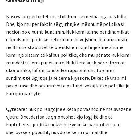
Skënder MULLIQI
Kosova po përballët më sfidat më të mëdha nga pas lufta.
Dhe, kjo mu për faktin së gjithnjë e më shumë politika si
nocion po e humb kuptimin. Nuk kemi lajme për dinamikat
e bredshme politike, reformat e nevojshme për anëtarsim
në BE dhe stabilitet të brendshem. Gjithnjë e më shumë
kemi një sistem të kalbur politikë, dhe mu për ate nuk kemi
mundësi ti kemi punët mirë. Nuk fletë kush për reformat
ekonomike, luftën kunder korrupcionit dhe forcimi i
sundimit të ligjit që janë tema kryesore. Duket së vrapimi
pas parasë dhe pasurimve të pa fund, kësaj klase politike ju
kan qorruar sytë.
Qytetarët nuk po reagojnë e këta po vazhdojnë më avazet e
vjetra. Dhe, deri sa të çmontohet kjo logjikë dhe të
kuptohet së politika nuk është vend ku pasurohet, për
shërbyese e popullit, nuk do të kemi normal dhe