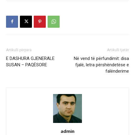
Artikulli përpara
Artikulli tjetër
E DASHURA GJENERALE
Në vend të përfundimit: disa
SUSAN – PAQËSORE
fjalë, letra përshëndetëse e
falënderime
admin