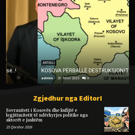
P
n
ARTIKUJ
KOSOVA PËRBALLË DESTRUKSIONIT SERB
admin
-
30 Tetor 2025
0
a
Zgjedhur nga EditorI
Sovraniteti i Kosovës dhe kufijtë e
legjitimitetit të ndërhyrjes politike nga
aktorët e jashtëm
25 Qershor 2026