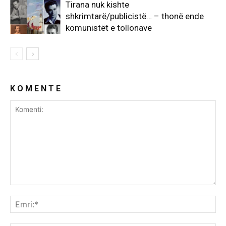
Tirana nuk kishte
shkrimtarë/publicistë… – thonë ende
komunistët e tollonave
K O M E N T E