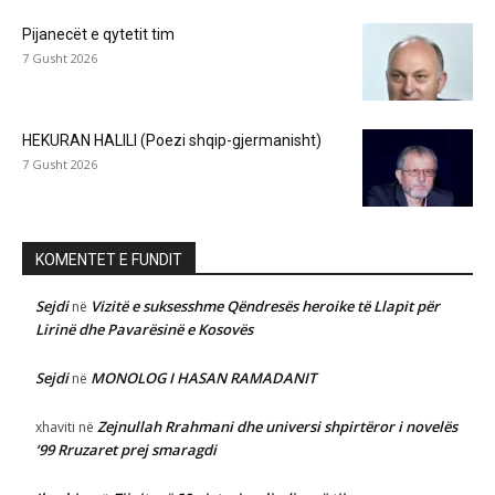
Pijanecët e qytetit tim
7 Gusht 2026
HEKURAN HALILI (Poezi shqip-gjermanisht)
7 Gusht 2026
KOMENTET E FUNDIT
Sejdi
Vizitë e suksesshme Qëndresës heroike të Llapit për
në
Lirinë dhe Pavarësinë e Kosovës
Sejdi
MONOLOG I HASAN RAMADANIT
në
Zejnullah Rrahmani dhe universi shpirtëror i novelës
xhaviti
në
‘99 Rruzaret prej smaragdi