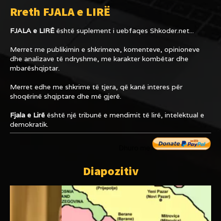
Rreth FJALA e LIRË
FJALA e LIRË
është suplement i uebfaqes
Shkoder.net...
Merret me publikimin e shkrimeve, komenteve, opinioneve
dhe analizave të ndryshme, me karakter kombëtar dhe
mbarëshqiptar.
Merret edhe me shkrime të tjera, që kanë interes për
shoqërinë shqiptare dhe më gjerë.
Fjala e Lirë
është një tribunë e mendimit të lirë, intelektual e
demokratik.
Dhuro me
Diapozitiv