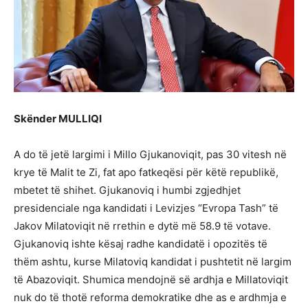
Skënder MULLIQI
A do të jetë largimi i Millo Gjukanoviqit, pas 30 vitesh në
krye të Malit te Zi, fat apo fatkeqësi për këtë republikë,
mbetet të shihet. Gjukanoviq i humbi zgjedhjet
presidenciale nga kandidati i Levizjes “Evropa Tash” të
Jakov Milatoviqit në rrethin e dytë më 58.9 të votave.
Gjukanoviq ishte kësaj radhe kandidatë i opozitës të
thëm ashtu, kurse Milatoviq kandidat i pushtetit në largim
të Abazoviqit. Shumica mendojnë së ardhja e Millatoviqit
nuk do të thotë reforma demokratike dhe as e ardhmja e