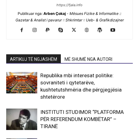
https://fjala.info
Publikuar nga:
Arben Çokaj
-
Mësues Fizike & Informatike ::
Gazetar & Analist i pavarur :: Shkrimtar :: Ueb- & Grafikdizajner
ARTIKUJ TË NGJASHËM
MË SHUMË NGA AUTORI
Republika mbi interesat politike:
sovraniteti i qytetarëve,
kushtetutshmëria dhe përgjegjësia
shtetërore
INSTITUTI STUDIMOR “PLATFORMA
PËR REFERENDUM KOMBËTAR” –
TIRANË