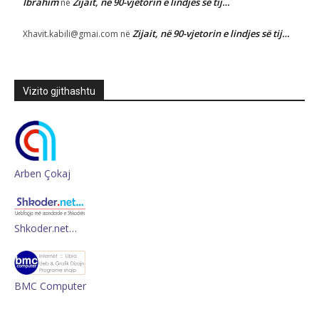
Ibrahim
Zijait, në 90-vjetorin e lindjes së tij…
në
Zijait, në 90-vjetorin e lindjes së tij…
Xhavit.kabili@gmai.com
në
Vizito gjithashtu
Arben Çokaj
Shkoder.net…
BMC Computer