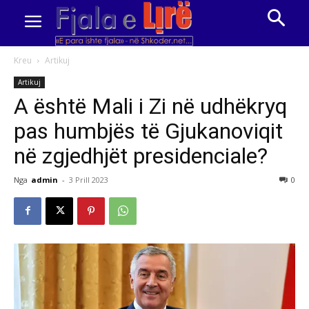
Kreu
Artikuj
Artikuj
A është Mali i Zi në udhëkryq
pas humbjës të Gjukanoviqit
në zgjedhjët presidenciale?
Nga
admin
-
3 Prill 2023
0