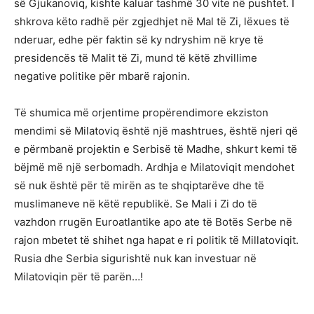
së Gjukanoviq, kishte kaluar tashmë 30 vite në pushtet. I
shkrova këto radhë për zgjedhjet në Mal të Zi, lëxues të
nderuar, edhe për faktin së ky ndryshim në krye të
presidencës të Malit të Zi, mund të këtë zhvillime
negative politike për mbarë rajonin.
Të shumica më orjentime propërendimore ekziston
mendimi së Milatoviq është një mashtrues, është njeri që
e përmbanë projektin e Serbisë të Madhe, shkurt kemi të
bëjmë më një serbomadh. Ardhja e Milatoviqit mendohet
së nuk është për të mirën as te shqiptarëve dhe të
muslimaneve në këtë republikë. Se Mali i Zi do të
vazhdon rrugën Euroatlantike apo ate të Botës Serbe në
rajon mbetet të shihet nga hapat e ri politik të Millatoviqit.
Rusia dhe Serbia sigurishtë nuk kan investuar në
Milatoviqin për të parën…!