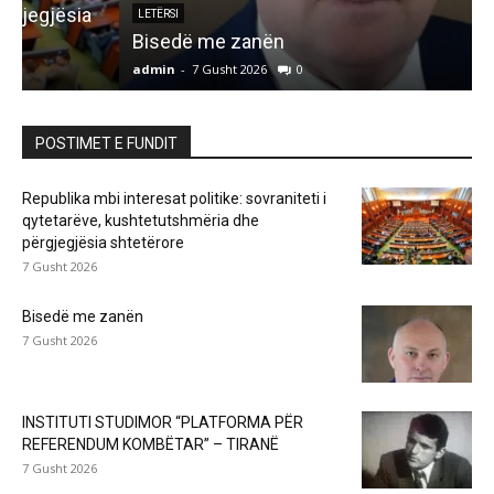
LETËRSI
Bisedë me zanën
admin
-
7 Gusht 2026
0
a
POSTIMET E FUNDIT
Republika mbi interesat politike: sovraniteti i
qytetarëve, kushtetutshmëria dhe
përgjegjësia shtetërore
7 Gusht 2026
Bisedë me zanën
7 Gusht 2026
INSTITUTI STUDIMOR “PLATFORMA PËR
REFERENDUM KOMBËTAR” – TIRANË
7 Gusht 2026