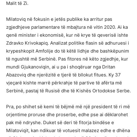
Malit të Zi.
Milatoviq në fokusin e jetës publike ka arritur pas
zgjedhjeve parlamentare të mbajtura në vitin 2020. Ai ka
qenë minister i ekonomisë, kur në krye të qeverisë ishte
Zdravko Krivokapiq. Analizat politike flasin së adhuruesi i
krypeshkopit Amfolije do të këtë lidhje dhe bashkëpunim
të ngushtë më Serbinë. Pas fitores në këto zgjedhje, kur
mundi Gjukanoviqin, ai u pa i shoqëruar nga Dritan
Abazoviq dhe njerëzitë e tjerë të bllokut fitues. Ky 37
vjeçarë kishte marrë përkrahje të partive të afërta më
Serbinë, pastaj të Rusisë dhe të Kishës Ortodokse Serbe.
Pra, po shihet së kemi të bëjmë më një president të ri më
orjentime proruse dhe proserbe, edhe pse ai dëklarohet
pak më ndryshe. Duket së deri të fitorja bindëse e
Milatoviqit, kan ndikuar të votuesit malazez edhe e dhëna