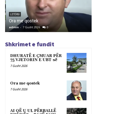
ARTIKUJ
AI QË U 
E
FAIK REX
LETËRSI
Ora me qostek
QYTETAR
admin
-
7 Gusht 2026
0
admin
-
7 G
Shkrimet e fundit
DHURATË E ÇMUAR PËR
75 VJETORIN E UBT-së
7 Gusht 2026
Ora me qostek
7 Gusht 2026
AI QË U UL PËRBALLË