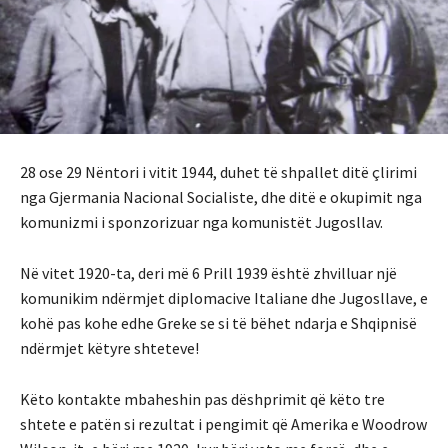
28 ose 29 Nëntori i vitit 1944, duhet të shpallet ditë çlirimi
nga Gjermania Nacional Socialiste, dhe ditë e okupimit nga
komunizmi i sponzorizuar nga komunistët Jugosllav.
Në vitet 1920-ta, deri më 6 Prill 1939 është zhvilluar një
komunikim ndërmjet diplomacive Italiane dhe Jugosllave, e
kohë pas kohe edhe Greke se si të bëhet ndarja e Shqipnisë
ndërmjet këtyre shteteve!
Këto kontakte mbaheshin pas dëshprimit që këto tre
shtete e patën si rezultat i pengimit që Amerika e Woodrow