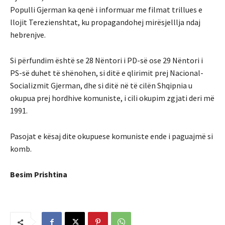
Populli Gjerman ka qenë i informuar me filmat trillues e
llojit Terezienshtat, ku propagandohej mirësjelllja ndaj
hebrenjve.
Si përfundim është se 28 Nëntori i PD-së ose 29 Nëntori i
PS-së duhet të shënohen, si ditë e qlirimit prej Nacional-
Socializmit Gjerman, dhe si ditë në të cilën Shqipnia u
okupua prej hordhive komuniste, i cili okupim zgjati deri më
1991.
Pasojat e kësaj dite okupuese komuniste ende i paguajmë si
komb.
Besim Prishtina