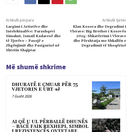
Artikulli përpara
Artikulli tjetër
Largimi i Artistëve dhe
Klan Kosova dhe Degradimi i
Intelektualëve: Parashqevi
Vlerave: Big Brother i Kosovës
Simakut, Ismail Kadaresë dhe
2024: Shkatërrimi i Vlerave
të Tjerëve – Pasojë e
dhe Përshtatja me Shkallën e
Zhgënjimit dhe Pasigurisë në
Degradimit të Shoqërisë
Shtetin Shqiptar
Më shumë shkrime
DHURATË E ÇMUAR PËR 75
VJETORIN E UBT-së
7 Gusht 2026
AI QË U UL PËRBALLË DHUNËS
– BACË FAIK REXHEPI, SIMBOL
I REZISTENCËS QYTETARE