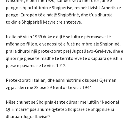
Wilson-it, e bëri me 1920, kur bëri veto me forcë, dhe e
pengoi shpartallimin e Shqipërisë, respektivisht Amerika e
pengoi Europën të e ndajë Shqipërinë, dhe t’ua dhurojë
tokën e Shqipërisë këtyre tre shteteve.
Italia në vitin 1939 duke e dijtë se lufta e përmasave të
mëdha po fillon, e vendosi të e futë në mbrojtje Shqipninë,
pra ia dhuroi një protektorat prej Jugosllavo-Grekëve, dhe e
qliroi një pjesë të madhe të territoreve të okupuara që ishin
pjesë e pavarësisë të vitit 1912.
Protektorati Italian, dhe administrimi okupues Gjerman
zgjati deri me 28 ose 29 Nëntor të vitit 1944.
Nëse thuhet se Shqipnia ështe qliruar me luftën “Nacional
Qlirimtare” pse shumë qytete Shqiptare të Shqipnisë iu
dhuruan Jugosllavisë!?