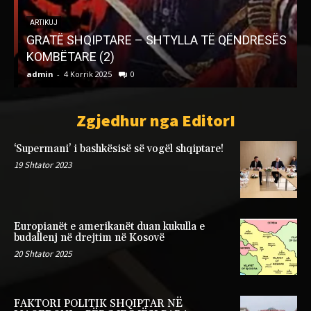
ARTIKUJ
GRATË SHQIPTARE – SHTYLLA TË QËNDRESËS
D
KOMBËTARE (2)
a
admin
-
4 Korrik 2025
0
a
Zgjedhur nga EditorI
‘Supermani’ i bashkësisë së vogël shqiptare!
19 Shtator 2023
Europianët e amerikanët duan kukulla e
budallenj në drejtim në Kosovë
20 Shtator 2025
FAKTORI POLITIK SHQIPTAR NË