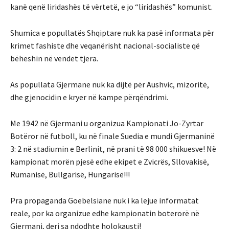
kanë qenë liridashës të vërtetë, e jo “liridashës” komunist.
Shumica e popullatës Shqiptare nuk ka pasë informata për
krimet fashiste dhe veqanërisht nacional-socialiste që
bëheshin në vendet tjera.
As popullata Gjermane nuk ka dijtë për Aushvic, mizoritë,
dhe gjenocidin e kryer në kampe përqëndrimi.
Me 1942 në Gjermani u organizua Kampionati Jo-Zyrtar
Botëror në futboll, ku në finale Suedia e mundi Gjermaninë
3: 2 në stadiumin e Berlinit, në prani të 98 000 shikuesve! Në
kampionat morën pjesë edhe ekipet e Zvicrës, Sllovakisë,
Rumanisë, Bullgarisë, Hungarisë!!!
Pra propaganda Goebelsiane nuk i ka lejue informatat
reale, por ka organizue edhe kampionatin boterorë në
Gjermani, deri sa ndodhte holokausti!