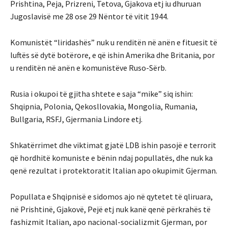
Prishtina, Peja, Prizreni, Tetova, Gjakova etj iu dhuruan
Jugoslavisë me 28 ose 29 Nëntor të vitit 1944.
Komunistët “liridashës” nuk u renditën në anën e fituesit të
luftës së dytë botërore, e që ishin Amerika dhe Britania, por
u renditën në anën e komunistëve Ruso-Sërb.
Rusia i okupoi të gjitha shtete e saja “mike” siq ishin:
Shqipnia, Polonia, Qekosllovakia, Mongolia, Rumania,
Bullgaria, RSFJ, Gjermania Lindore etj.
Shkatërrimet dhe viktimat gjatë LDB ishin pasojë e terrorit
që hordhitë komuniste e bënin ndaj popullatës, dhe nuk ka
qenë rezultat i protektoratit Italian apo okupimit Gjerman.
Popullata e Shqipnisë e sidomos ajo në qytetet të qliruara,
në Prishtinë, Gjakovë, Pejë etj nuk kanë qenë përkrahës të
fashizmit Italian, apo nacional-socializmit Gjerman, por