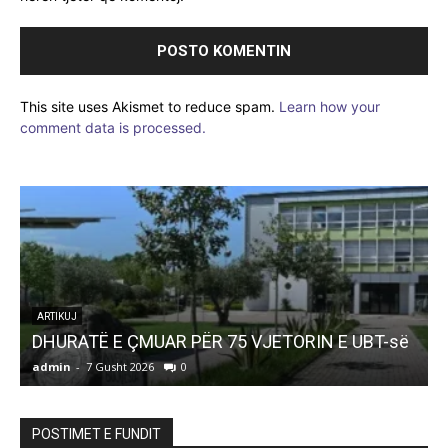
This site uses Akismet to reduce spam.
Learn how your
comment data is processed.
ARTIKUJ
DHURATË E ÇMUAR PËR 75 VJETORIN E UBT-së
admin
-
7 Gusht 2026
0
a
POSTIMET E FUNDIT