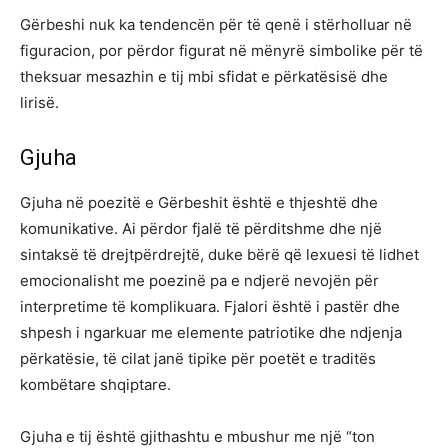
Gërbeshi nuk ka tendencën për të qenë i stërholluar në
figuracion, por përdor figurat në mënyrë simbolike për të
theksuar mesazhin e tij mbi sfidat e përkatësisë dhe
lirisë.
Gjuha
Gjuha në poezitë e Gërbeshit është e thjeshtë dhe
komunikative. Ai përdor fjalë të përditshme dhe një
sintaksë të drejtpërdrejtë, duke bërë që lexuesi të lidhet
emocionalisht me poezinë pa e ndjerë nevojën për
interpretime të komplikuara. Fjalori është i pastër dhe
shpesh i ngarkuar me elemente patriotike dhe ndjenja
përkatësie, të cilat janë tipike për poetët e traditës
kombëtare shqiptare.
Gjuha e tij është gjithashtu e mbushur me një “ton