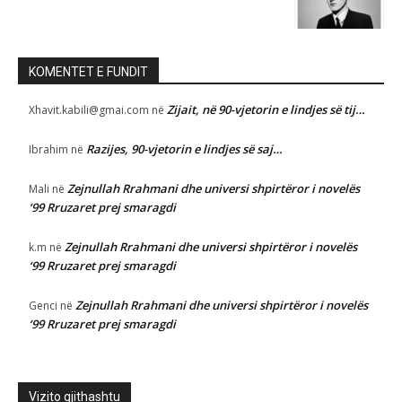
KOMENTET E FUNDIT
Zijait, në 90-vjetorin e lindjes së tij…
Xhavit.kabili@gmai.com
në
Razijes, 90-vjetorin e lindjes së saj…
Ibrahim
në
Zejnullah Rrahmani dhe universi shpirtëror i novelës
Mali
në
‘99 Rruzaret prej smaragdi
Zejnullah Rrahmani dhe universi shpirtëror i novelës
k.m
në
‘99 Rruzaret prej smaragdi
Zejnullah Rrahmani dhe universi shpirtëror i novelës
Genci
në
‘99 Rruzaret prej smaragdi
Vizito gjithashtu