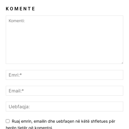
K O M E N T E
Ruaj emrin, emailin dhe uebfaqen në këtë shfletues për
herën tjetër që komentoj.