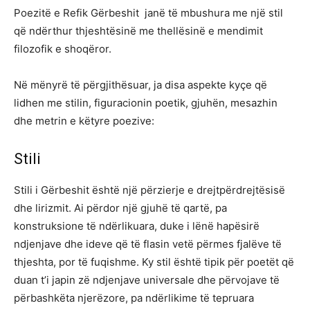
Poezitë e Refik Gërbeshit janë të mbushura me një stil
që ndërthur thjeshtësinë me thellësinë e mendimit
filozofik e shoqëror.
Në mënyrë të përgjithësuar, ja disa aspekte kyçe që
lidhen me stilin, figuracionin poetik, gjuhën, mesazhin
dhe metrin e këtyre poezive:
Stili
Stili i Gërbeshit është një përzierje e drejtpërdrejtësisë
dhe lirizmit. Ai përdor një gjuhë të qartë, pa
konstruksione të ndërlikuara, duke i lënë hapësirë
ndjenjave dhe ideve që të flasin vetë përmes fjalëve të
thjeshta, por të fuqishme. Ky stil është tipik për poetët që
duan t’i japin zë ndjenjave universale dhe përvojave të
përbashkëta njerëzore, pa ndërlikime të tepruara