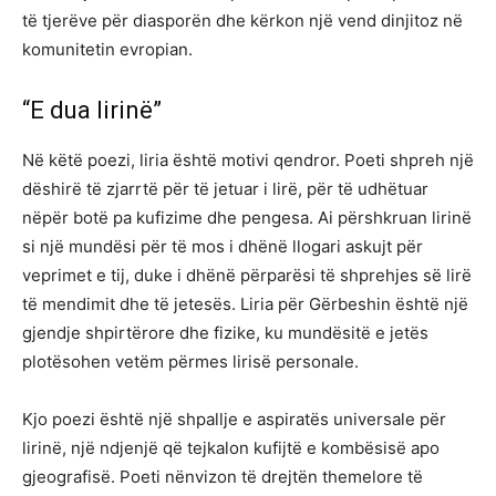
të tjerëve për diasporën dhe kërkon një vend dinjitoz në
komunitetin evropian.
“E dua lirinë”
Në këtë poezi, liria është motivi qendror. Poeti shpreh një
dëshirë të zjarrtë për të jetuar i lirë, për të udhëtuar
nëpër botë pa kufizime dhe pengesa. Ai përshkruan lirinë
si një mundësi për të mos i dhënë llogari askujt për
veprimet e tij, duke i dhënë përparësi të shprehjes së lirë
të mendimit dhe të jetesës. Liria për Gërbeshin është një
gjendje shpirtërore dhe fizike, ku mundësitë e jetës
plotësohen vetëm përmes lirisë personale.
Kjo poezi është një shpallje e aspiratës universale për
lirinë, një ndjenjë që tejkalon kufijtë e kombësisë apo
gjeografisë. Poeti nënvizon të drejtën themelore të