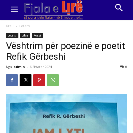
Kreu
Letërsi
Letërsi
Libra
Poezi
Vështrim për poezinë e poetit
Refik Gërbeshi
Nga
admin
-
6 Shtator 2024
0