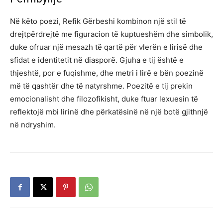
Në këto poezi, Refik Gërbeshi kombinon një stil të
drejtpërdrejtë me figuracion të kuptueshëm dhe simbolik,
duke ofruar një mesazh të qartë për vlerën e lirisë dhe
sfidat e identitetit në diasporë. Gjuha e tij është e
thjeshtë, por e fuqishme, dhe metri i lirë e bën poezinë
më të qashtër dhe të natyrshme. Poezitë e tij prekin
emocionalisht dhe filozofikisht, duke ftuar lexuesin të
reflektojë mbi lirinë dhe përkatësinë në një botë gjithnjë
në ndryshim.