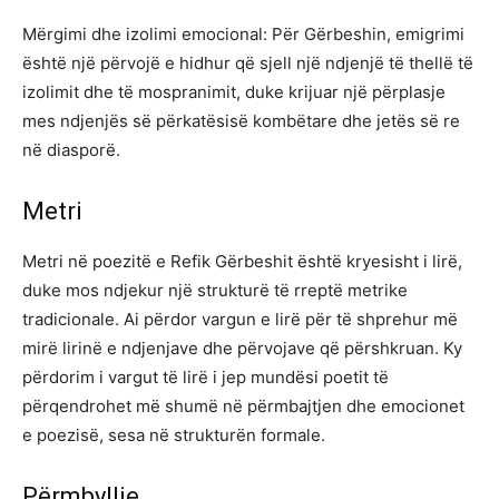
Mërgimi dhe izolimi emocional: Për Gërbeshin, emigrimi
është një përvojë e hidhur që sjell një ndjenjë të thellë të
izolimit dhe të mospranimit, duke krijuar një përplasje
mes ndjenjës së përkatësisë kombëtare dhe jetës së re
në diasporë.
Metri
Metri në poezitë e Refik Gërbeshit është kryesisht i lirë,
duke mos ndjekur një strukturë të rreptë metrike
tradicionale. Ai përdor vargun e lirë për të shprehur më
mirë lirinë e ndjenjave dhe përvojave që përshkruan. Ky
përdorim i vargut të lirë i jep mundësi poetit të
përqendrohet më shumë në përmbajtjen dhe emocionet
e poezisë, sesa në strukturën formale.
Përmbyllje