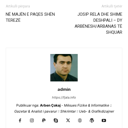
Artikulli përpara
Artikulli tjetër
NË MAJËN E PAQES SHËN
JOSIP RELA DHE SHIME
TEREZË
DESHPALI – DY
ARBËNESH/ARBANAS TË
SHQUAR
admin
https://fjala.info
Publikuar nga:
Arben Çokaj
-
Mësues Fizike & Informatike ::
Gazetar & Analist i pavarur :: Shkrimtar :: Ueb- & Grafikdizajner