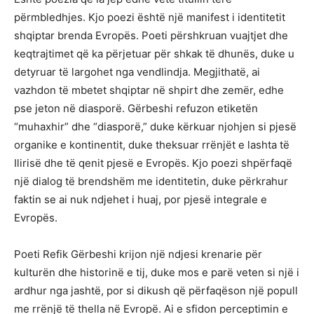
përmbledhjes. Kjo poezi është një manifest i identitetit
shqiptar brenda Evropës. Poeti përshkruan vuajtjet dhe
keqtrajtimet që ka përjetuar për shkak të dhunës, duke u
detyruar të largohet nga vendlindja. Megjithatë, ai
vazhdon të mbetet shqiptar në shpirt dhe zemër, edhe
pse jeton në diasporë. Gërbeshi refuzon etiketën
“muhaxhir” dhe “diasporë,” duke kërkuar njohjen si pjesë
organike e kontinentit, duke theksuar rrënjët e lashta të
Ilirisë dhe të qenit pjesë e Evropës. Kjo poezi shpërfaqë
një dialog të brendshëm me identitetin, duke përkrahur
faktin se ai nuk ndjehet i huaj, por pjesë integrale e
Evropës.
Poeti Refik Gërbeshi krijon një ndjesi krenarie për
kulturën dhe historinë e tij, duke mos e parë veten si një i
ardhur nga jashtë, por si dikush që përfaqëson një popull
me rrënjë të thella në Evropë. Ai e sfidon perceptimin e