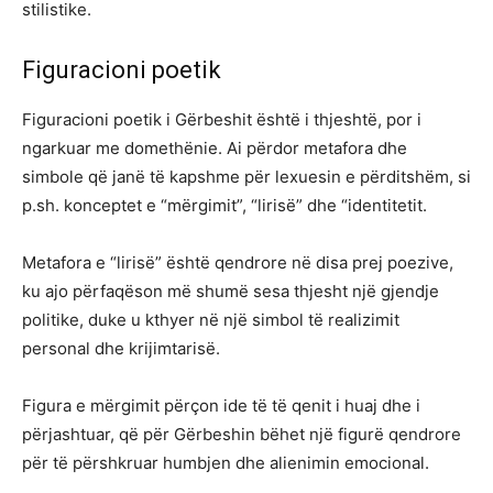
stilistike.
Figuracioni poetik
Figuracioni poetik i Gërbeshit është i thjeshtë, por i
ngarkuar me domethënie. Ai përdor metafora dhe
simbole që janë të kapshme për lexuesin e përditshëm, si
p.sh. konceptet e “mërgimit”, “lirisë” dhe “identitetit.
Metafora e “lirisë” është qendrore në disa prej poezive,
ku ajo përfaqëson më shumë sesa thjesht një gjendje
politike, duke u kthyer në një simbol të realizimit
personal dhe krijimtarisë.
Figura e mërgimit përçon ide të të qenit i huaj dhe i
përjashtuar, që për Gërbeshin bëhet një figurë qendrore
për të përshkruar humbjen dhe alienimin emocional.