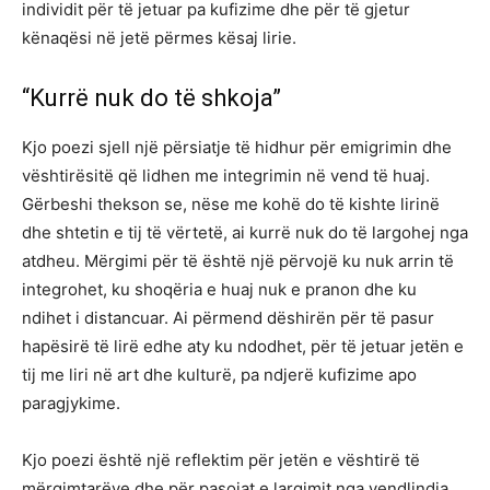
individit për të jetuar pa kufizime dhe për të gjetur
kënaqësi në jetë përmes kësaj lirie.
“Kurrë nuk do të shkoja”
Kjo poezi sjell një përsiatje të hidhur për emigrimin dhe
vështirësitë që lidhen me integrimin në vend të huaj.
Gërbeshi thekson se, nëse me kohë do të kishte lirinë
dhe shtetin e tij të vërtetë, ai kurrë nuk do të largohej nga
atdheu. Mërgimi për të është një përvojë ku nuk arrin të
integrohet, ku shoqëria e huaj nuk e pranon dhe ku
ndihet i distancuar. Ai përmend dëshirën për të pasur
hapësirë të lirë edhe aty ku ndodhet, për të jetuar jetën e
tij me liri në art dhe kulturë, pa ndjerë kufizime apo
paragjykime.
Kjo poezi është një reflektim për jetën e vështirë të
mërgimtarëve dhe për pasojat e largimit nga vendlindja.