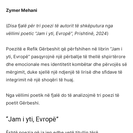
Zymer Mehani
(
Disa fjalë për tri poezi të autorit të shkëputura nga
vëllimi poetic “Jam i yti, Evropë”, Prishtinë, 2024
)
Poezitë e Refik Gërbeshit që përfshihen në librin “Jam i
yti, Evropë” pasqyrojnë një përballje të thellë shpirtërore
dhe emocionale mes identitetit kombëtar dhe përvojës së
mërgimit, duke sjellë një ndjenjë të lirisë dhe sfidave të
integrimit në një shoqëri të huaj.
Nga vëllimi poetik në fjalë do të analizojmë tri poezi të
poetit Gërbeshi.
“Jam i yti, Evropë”
Është poezia që ia jep edhe vetë titullin tërë