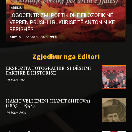
ARTIKUJ
LOGOCENTRIZMI POETIK DHE FILOZOFIK NË
VEPRËN PRUSHI I BUKURISË TË ANTON NIKË
R
BERISHËS
admin
-
22 Korrik 2025
0
a
Zgjedhur nga EditorI
EKSPOZITA FOTOGRAFIKE, SI DËSHMI
FAKTIKE E HISTORISË
29 Mars 2023
HAMIT VELI EMINI (HAMIT SHITOVA)
(1863 – 1944)
18 Mars 2024