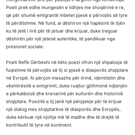
Poeti prek edhe mungesën e lidhjes me shoqërinë e re,
që për shumë emigrantë mbetet pjesë e përvojës së tyre
të përditshme. Në fund, ai dëshiron një hapësirë të tijën
ku të jetë i lirë për të jetuar dhe krijuar, duke treguar
dëshirën për një jetesë autentike, të pandikuar nga
presionet sociale.
Poeti Refik Gërbeshi në këto poezi ofron një shpalosje të
fuqishme të përvojës së tij si pjesë e diasporës shqiptare
në Evropë. Ai përçon mesazhe për lirinë, identitetin dhe
vështirësitë e emigrimit, duke ruajtur gjithmonë ndjenjën
e përkatësisë dhe krenarinë për kulturën dhe historinë
shqiptare. Poezitë e tij janë një përpjekje për të krijuar
një dialog mes shqiptarëve të diasporës dhe Evropës,
duke kërkuar një njohje më të madhe dhe të drejtë të
kontributit të tyre në kontinent.