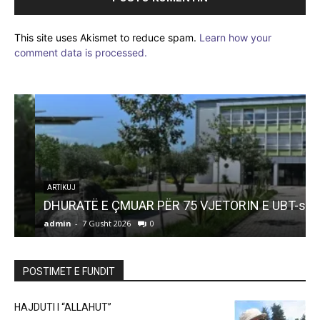
This site uses Akismet to reduce spam.
Learn how your
comment data is processed.
ARTIKUJ
DHURATË E ÇMUAR PËR 75 VJETORIN E UBT-së
admin
-
7 Gusht 2026
0
a
POSTIMET E FUNDIT
HAJDUTI I “ALLAHUT”