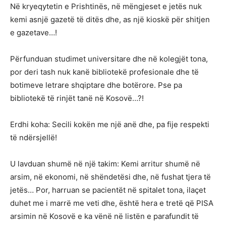
Në kryeqytetin e Prishtinës, në mëngjeset e jetës nuk
kemi asnjë gazetë të ditës dhe, as një kioskë për shitjen
e gazetave…!
Përfunduan studimet universitare dhe në kolegjët tona,
por deri tash nuk kanë bibliotekë profesionale dhe të
botimeve letrare shqiptare dhe botërore. Pse pa
bibliotekë të rinjët tanë në Kosovë…?!
Erdhi koha: Secili kokën me një anë dhe, pa fije respekti
të ndërsjellë!
U lavduan shumë në një takim: Kemi arritur shumë në
arsim, në ekonomi, në shëndetësi dhe, në fushat tjera të
jetës… Por, harruan se pacientët në spitalet tona, ilaçet
duhet me i marrë me veti dhe, është hera e tretë që PISA
arsimin në Kosovë e ka vënë në listën e parafundit të