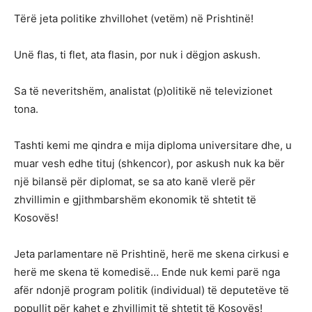
Tërë jeta politike zhvillohet (vetëm) në Prishtinë!
Unë flas, ti flet, ata flasin, por nuk i dëgjon askush.
Sa të neveritshëm, analistat (p)olitikë në televizionet
tona.
Tashti kemi me qindra e mija diploma universitare dhe, u
muar vesh edhe tituj (shkencor), por askush nuk ka bër
një bilansë për diplomat, se sa ato kanë vlerë për
zhvillimin e gjithmbarshëm ekonomik të shtetit të
Kosovës!
Jeta parlamentare në Prishtinë, herë me skena cirkusi e
herë me skena të komedisë… Ende nuk kemi parë nga
afër ndonjë program politik (individual) të deputetëve të
popullit për kahet e zhvillimit të shtetit të Kosovës!