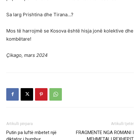
Sa larg Prishtina dhe Tirana…?
Mos të harrojmë se Kosova është hisja jonë kolektive dhe
kombëtare!
Çikago, mars 2024
Artikulli përpara
Artikulli tjetër
Putin pa luftë mbetet një
FRAGMENTE NGA ROMANI I
diktator i humbur
MEHMETALI REXHEPIT