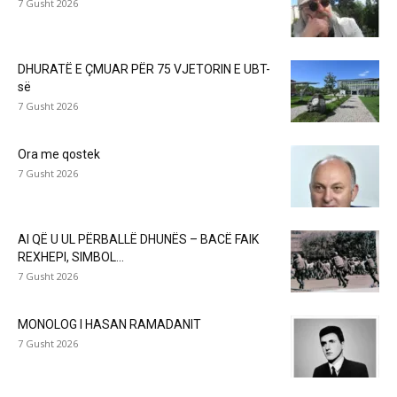
7 Gusht 2026
DHURATË E ÇMUAR PËR 75 VJETORIN E UBT-
së
7 Gusht 2026
Ora me qostek
7 Gusht 2026
AI QË U UL PËRBALLË DHUNËS – BACË FAIK
REXHEPI, SIMBOL...
7 Gusht 2026
MONOLOG I HASAN RAMADANIT
7 Gusht 2026