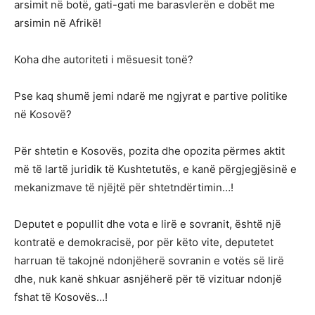
arsimit në botë, gati-gati me barasvlerën e dobët me
arsimin në Afrikë!
Koha dhe autoriteti i mësuesit tonë?
Pse kaq shumë jemi ndarë me ngjyrat e partive politike
në Kosovë?
Për shtetin e Kosovës, pozita dhe opozita përmes aktit
më të lartë juridik të Kushtetutës, e kanë përgjegjësinë e
mekanizmave të njëjtë për shtetndërtimin…!
Deputet e popullit dhe vota e lirë e sovranit, është një
kontratë e demokracisë, por për këto vite, deputetet
harruan të takojnë ndonjëherë sovranin e votës së lirë
dhe, nuk kanë shkuar asnjëherë për të vizituar ndonjë
fshat të Kosovës…!