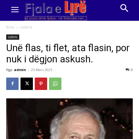
Kreu
Letërsi
Letërsi
Unë flas, ti flet, ata flasin, por
nuk i dëgjon askush.
Nga
admin
-
25 Mars 2025
0