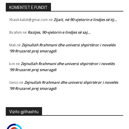
KOMENTET E FUNDIT
Zijait, në 90-vjetorin e lindjes së tij…
Xhavit.kabili@gmai.com
në
Razijes, 90-vjetorin e lindjes së saj…
Ibrahim
në
Zejnullah Rrahmani dhe universi shpirtëror i novelës
Mali
në
‘99 Rruzaret prej smaragdi
Zejnullah Rrahmani dhe universi shpirtëror i novelës
k.m
në
‘99 Rruzaret prej smaragdi
Zejnullah Rrahmani dhe universi shpirtëror i novelës
Genci
në
‘99 Rruzaret prej smaragdi
Vizito gjithashtu