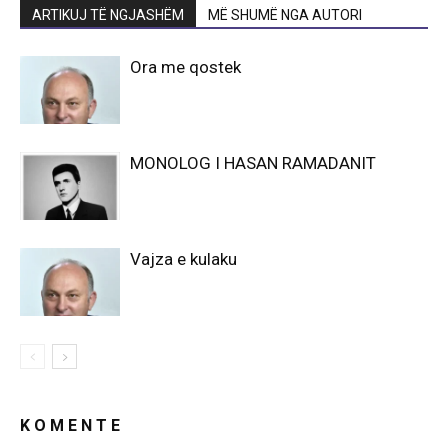
ARTIKUJ TË NGJASHËM
MË SHUMË NGA AUTORI
Ora me qostek
MONOLOG I HASAN RAMADANIT
Vajza e kulaku
K O M E N T E