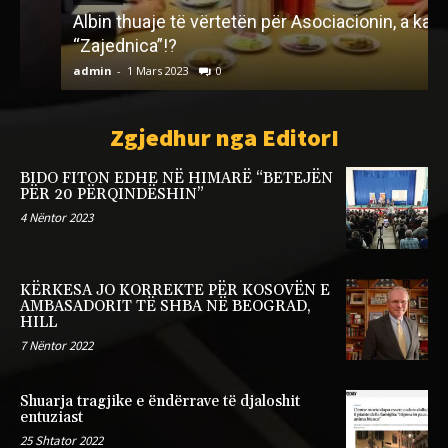
Albin thuaje të vërtetën për Asociacionin, a kaloi
“Zajednica”!?
admin
-
1 Mars 2023
0
a
Zgjedhur nga EditorI
BIDO FITON EDHE NË HIMARË “BETEJËN
PËR 20 PËRQINDËSHIN”
4 Nëntor 2023
KËRKESA JO KORREKTE PËR KOSOVËN E
AMBASADORIT TË SHBA NË BEOGRAD,
HILL
7 Nëntor 2022
Shuarja tragjike e ëndërrave të djaloshit
entuziast
25 Shtator 2022