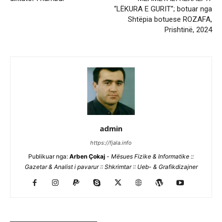
“LËKURA E GURIT”; botuar nga
Shtëpia botuese ROZAFA,
Prishtinë, 2024
admin
https://fjala.info
Publikuar nga:
Arben Çokaj
-
Mësues Fizike & Informatike ::
Gazetar & Analist i pavarur :: Shkrimtar :: Ueb- & Grafikdizajner