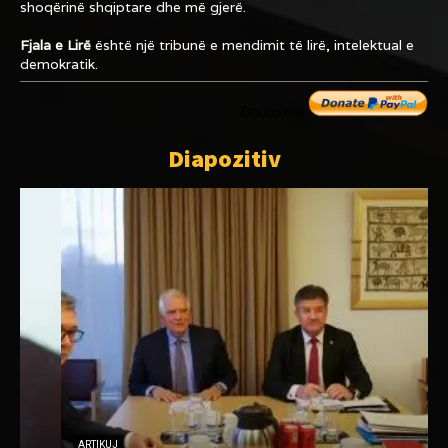
shoqërinë shqiptare dhe më gjerë.
Fjala e Lirë
është një tribunë e mendimit të lirë, intelektual e
demokratik.
Dhuro me
Diapozitiv
ARTIKUJ