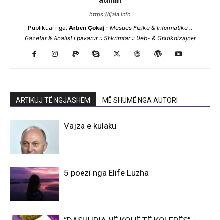
admin
https://fjala.info
Publikuar nga:
Arben Çokaj
-
Mësues Fizike & Informatike ::
Gazetar & Analist i pavarur :: Shkrimtar :: Ueb- & Grafikdizajner
ARTIKUJ TË NGJASHËM
MË SHUMË NGA AUTORI
Vajza e kulaku
5 poezi nga Elife Luzha