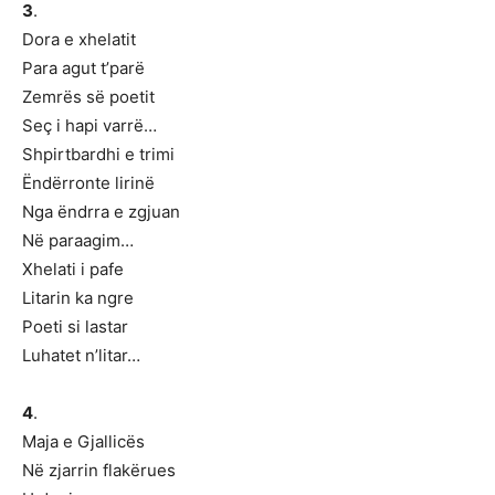
3
.
Dora e xhelatit
Para agut t’parë
Zemrës së poetit
Seç i hapi varrë…
Shpirtbardhi e trimi
Ëndërronte lirinë
Nga ëndrra e zgjuan
Në paraagim…
Xhelati i pafe
Litarin ka ngre
Poeti si lastar
Luhatet n’litar…
4
.
Maja e Gjallicës
Në zjarrin flakërues