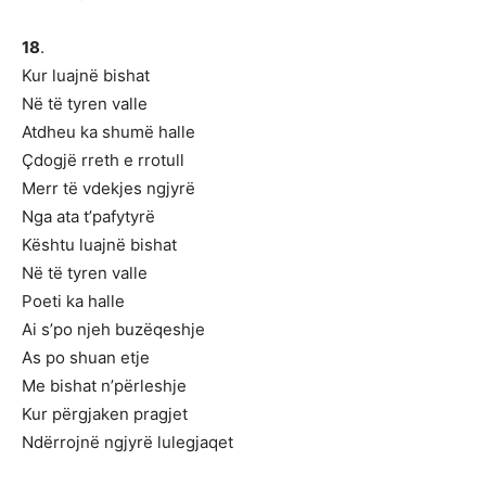
18
.
Kur luajnë bishat
Në të tyren valle
Atdheu ka shumë halle
Çdogjë rreth e rrotull
Merr të vdekjes ngjyrë
Nga ata t’pafytyrë
Kështu luajnë bishat
Në të tyren valle
Poeti ka halle
Ai s’po njeh buzëqeshje
As po shuan etje
Me bishat n’përleshje
Kur përgjaken pragjet
Ndërrojnë ngjyrë lulegjaqet