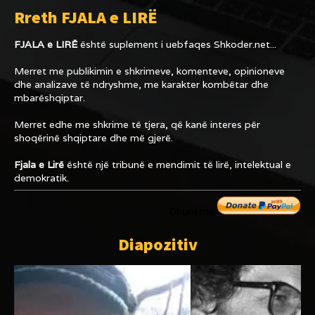
Rreth FJALA e LIRË
FJALA e LIRË
është suplement i uebfaqes
Shkoder.net...
Merret me publikimin e shkrimeve, komenteve, opinioneve
dhe analizave të ndryshme, me karakter kombëtar dhe
mbarëshqiptar.
Merret edhe me shkrime të tjera, që kanë interes për
shoqërinë shqiptare dhe më gjerë.
Fjala e Lirë
është një tribunë e mendimit të lirë, intelektual e
demokratik.
Dhuro me
Diapozitiv