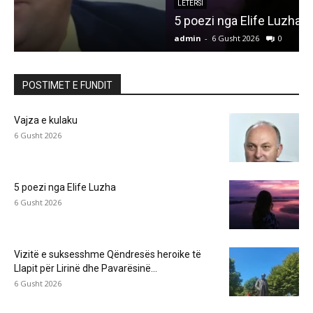
LETËRSI
5 poezi nga Elife Luzha
L
admin
-
6 Gusht 2026
0
a
POSTIMET E FUNDIT
Vajza e kulaku
6 Gusht 2026
5 poezi nga Elife Luzha
6 Gusht 2026
Vizitë e suksesshme Qëndresës heroike të
Llapit për Lirinë dhe Pavarësinë...
6 Gusht 2026