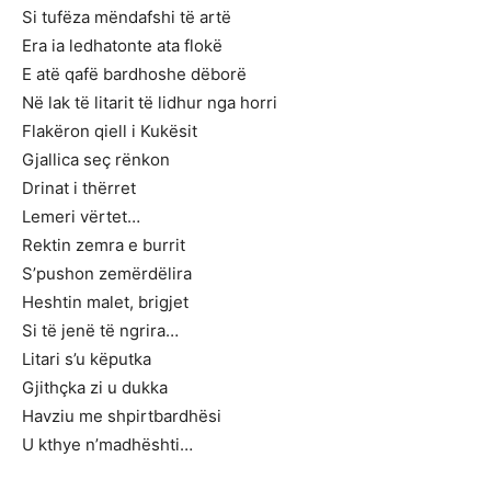
Si tufëza mëndafshi të artë
Era ia ledhatonte ata flokë
E atë qafë bardhoshe dëborë
Në lak të litarit të lidhur nga horri
Flakëron qiell i Kukësit
Gjallica seç rënkon
Drinat i thërret
Lemeri vërtet…
Rektin zemra e burrit
S’pushon zemërdëlira
Heshtin malet, brigjet
Si të jenë të ngrira…
Litari s’u këputka
Gjithçka zi u dukka
Havziu me shpirtbardhësi
U kthye n’madhështi…