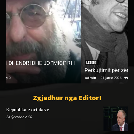
LETËRSI
Përkujtimit për zërin e qetë
P
admin
-
21 Janar 2026
0
a
Zgjedhur nga EditorI
Republika e ortakëve
24 Qershor 2026