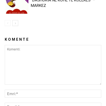
“DASHURIA NË KOHË TË KOLERËS” –
MARKEZ
K O M E N T E