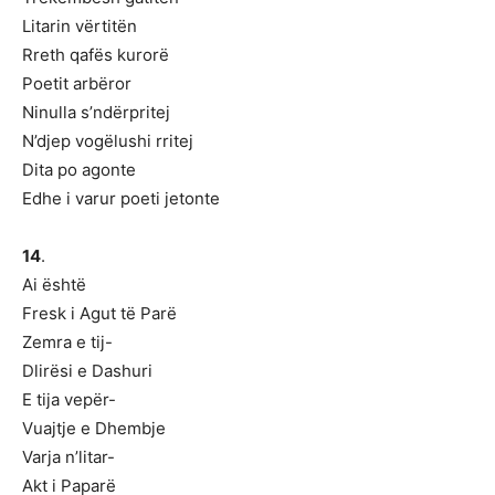
Litarin vërtitën
Rreth qafës kurorë
Poetit arbëror
Ninulla s’ndërpritej
N’djep vogëlushi rritej
Dita po agonte
Edhe i varur poeti jetonte
14
.
Ai është
Fresk i Agut të Parë
Zemra e tij-
Dlirësi e Dashuri
E tija vepër-
Vuajtje e Dhembje
Varja n’litar-
Akt i Paparë