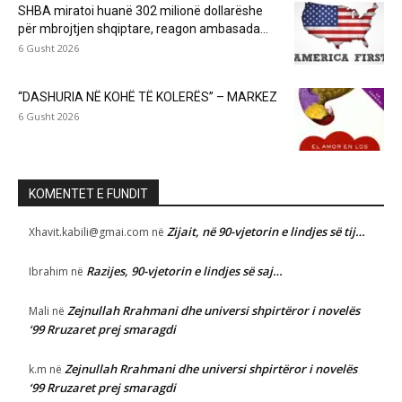
SHBA miratoi huanë 302 milionë dollarëshe
për mbrojtjen shqiptare, reagon ambasada...
6 Gusht 2026
“DASHURIA NË KOHË TË KOLERËS” – MARKEZ
6 Gusht 2026
KOMENTET E FUNDIT
Zijait, në 90-vjetorin e lindjes së tij…
Xhavit.kabili@gmai.com
në
Razijes, 90-vjetorin e lindjes së saj…
Ibrahim
në
Zejnullah Rrahmani dhe universi shpirtëror i novelës
Mali
në
‘99 Rruzaret prej smaragdi
Zejnullah Rrahmani dhe universi shpirtëror i novelës
k.m
në
‘99 Rruzaret prej smaragdi