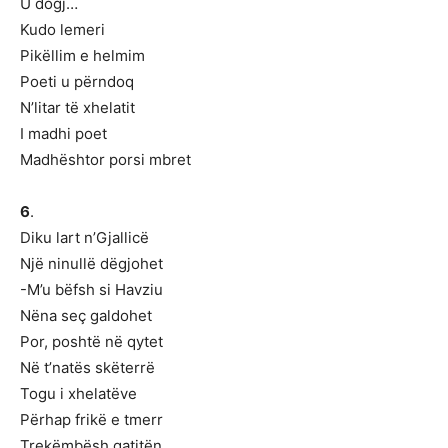
U dogj…
Kudo lemeri
Pikëllim e helmim
Poeti u përndoq
N’litar të xhelatit
I madhi poet
Madhështor porsi mbret
6
.
Diku lart n’Gjallicë
Një ninullë dëgjohet
-M’u bëfsh si Havziu
Nëna seç galdohet
Por, poshtë në qytet
Në t’natës skëterrë
Togu i xhelatëve
Përhap frikë e tmerr
Trekëmbësh gatitën