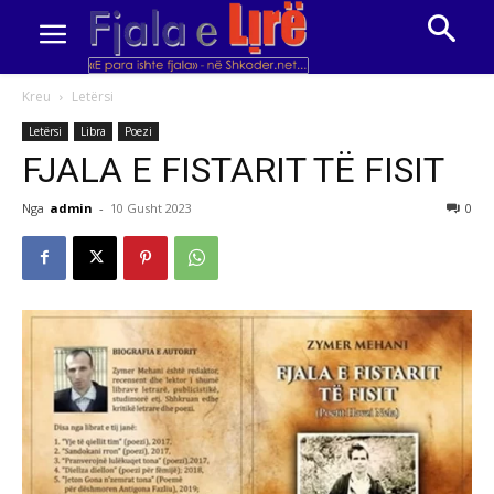
Kreu
Letërsi
Letërsi
Libra
Poezi
FJALA E FISTARIT TË FISIT
Nga
admin
-
10 Gusht 2023
0