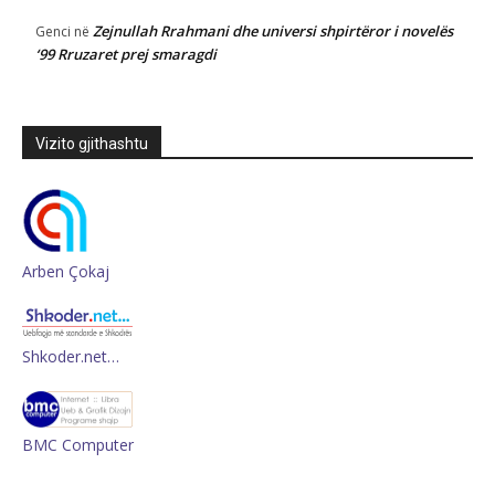
Zejnullah Rrahmani dhe universi shpirtëror i novelës
Genci
në
‘99 Rruzaret prej smaragdi
Vizito gjithashtu
Arben Çokaj
Shkoder.net…
BMC Computer