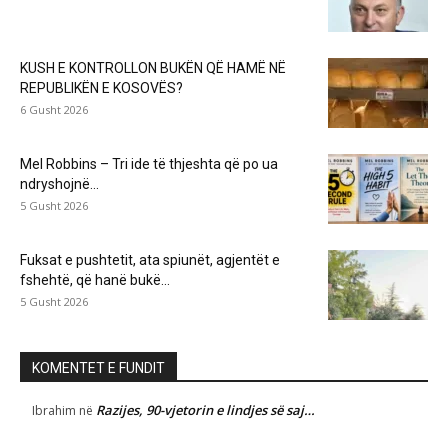
KUSH E KONTROLLON BUKËN QË HAMË NË
REPUBLIKËN E KOSOVËS?
6 Gusht 2026
Mel Robbins – Tri ide të thjeshta që po ua
ndryshojnë...
5 Gusht 2026
Fuksat e pushtetit, ata spiunët, agjentët e
fshehtë, që hanë bukë...
5 Gusht 2026
KOMENTET E FUNDIT
Razijes, 90-vjetorin e lindjes së saj…
Ibrahim
në