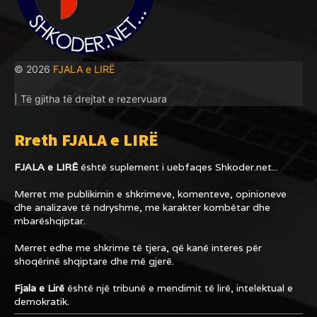
© 2026
FJALA e LIRË
| Të gjitha të drejtat e rezervuara
Rreth FJALA e LIRË
FJALA e LIRË
është suplement i uebfaqes
Shkoder.net...
Merret me publikimin e shkrimeve, komenteve, opinioneve
dhe analizave të ndryshme, me karakter kombëtar dhe
mbarëshqiptar.
Merret edhe me shkrime të tjera, që kanë interes për
shoqërinë shqiptare dhe më gjerë.
Fjala e Lirë
është një tribunë e mendimit të lirë, intelektual e
demokratik.