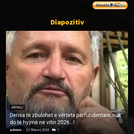
Dhuro me
Diapozitiv
M
ARTIKUJ
Derisa të zbulohet e vërteta përfundimtare, nuk
K
do të hyjmë në vitin 2026…!
admin
-
25 Shkurt 2026
1
a