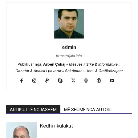
admin
https://fjala.info
Publikuar nga:
Arben Çokaj
-
Mësues Fizike & Informatike ::
Gazetar & Analist i pavarur :: Shkrimtar :: Ueb- & Grafikdizajner
ARTIKUJ TË NGJASHËM
MË SHUMË NGA AUTORI
Kedhi i kulakut