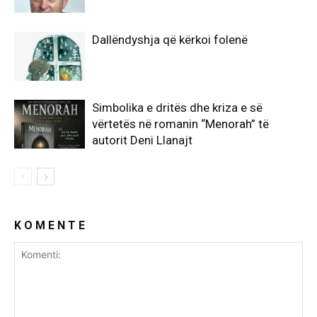
Dallëndyshja që kërkoi folenë
Simbolika e dritës dhe kriza e së
vërtetës në romanin “Menorah” të
autorit Deni Llanajt
K O M E N T E