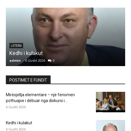
e
LETËRSI
Kedhi i kulakut
admin
-
6 Gusht 2026
0
a
POSTIMET E FUNDIT
Mirësjellja elementare – një fenomen
pothuajse i dëbuar nga diskursi i...
6 Gusht 2026
Kedhi i kulakut
6 Gusht 2026