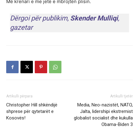
Më krenari e me jetë e mbrojtën plisin.
Dërgoi për publikim,
Skender Mulliqi
,
gazetar
Artikulli përpara
Artikulli tjetër
Christopher Hill shkëndijë
Media, Neo-nazistët, NATO,
shprese për qytetarët e
Jalta, lidershipi ekstremist
Kosovës!
globalist socialist dhe kukulla
Obama-Biden 3