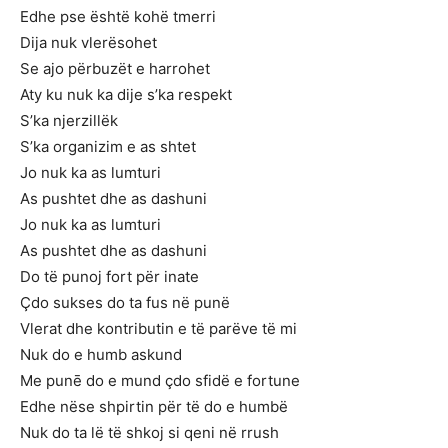
Edhe pse është kohë tmerri
Dija nuk vlerësohet
Se ajo përbuzët e harrohet
Aty ku nuk ka dije s’ka respekt
S’ka njerzillëk
S’ka organizim e as shtet
Jo nuk ka as lumturi
As pushtet dhe as dashuni
Jo nuk ka as lumturi
As pushtet dhe as dashuni
Do të punoj fort për inate
Çdo sukses do ta fus në punë
Vlerat dhe kontributin e të parëve të mi
Nuk do e humb askund
Me punē do e mund çdo sfidë e fortune
Edhe nëse shpirtin për të do e humbë
Nuk do ta lë të shkoj si qeni në rrush