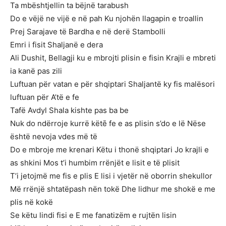
Ta mbështjellin ta bëjnë tarabush
Do e vëjë ne vijë e në pah Ku njohën llagapin e troallin
Prej Sarajave të Bardha e në derë Stambolli
Emri i fisit Shaljanë e dera
Ali Dushit, Bellagji ku e mbrojti plisin e fisin Krajli e mbreti
ia kanë pas zili
Luftuan për vatan e për shqiptari Shaljantë ky fis malësori
luftuan për A’të e fe
Tafë Avdyl Shala kishte pas ba be
Nuk do ndërroje kurrë këtē fe e as plisin s’do e lë Nëse
është nevoja vdes më të
Do e mbroje me krenari Këtu i thonë shqiptari Jo krajli e
as shkini Mos t’i humbim rrënjët e lisit e të plisit
T’i jetojmë me fis e plis E lisi i vjetër në oborrin shekullor
Më rrënjë shtatëpash nën tokë Dhe lidhur me shokë e me
plis në kokë
Se këtu lindi fisi e E me fanatizëm e rujtën lisin