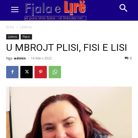
Kreu
Letërsi
Letërsi
Poezi
U MBROJT PLISI, FISI E LISI
Nga
admin
-
16 Mars 2022
0