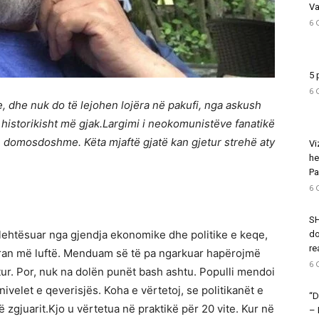
Va
6 
5 
6 
 dhe nuk do të lejohen lojëra në pakufi, nga askush
r historikisht më gjak.Largimi i neokomunistëve fanatikë
ë e domosdoshme. Këta mjaftë gjatë kan gjetur strehë aty
Vi
he
Pa
6 
SH
të lehtësuar nga gjendja ekonomike dhe politike e keqe,
do
re
ovran më luftë. Menduam së të pa ngarkuar hapërojmë
6 
tur. Por, nuk na dolën punët bash ashtu. Populli mendoi
nivelet e qeverisjës. Koha e vërtetoj, se politikanët e
“D
 zgjuarit.Kjo u vërtetua në praktikë për 20 vite. Kur në
–