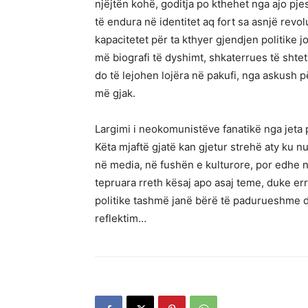
njëjtën kohë, goditja po kthehet nga ajo pje
të endura në identitet aq fort sa asnjë revol
kapacitetet për ta kthyer gjendjen politike j
më biografi të dyshimt, shkaterrues të shte
do të lejohen lojëra në pakufi, nga askush pë
më gjak.
Largimi i neokomunistëve fanatikë nga jeta 
Këta mjaftë gjatë kan gjetur strehë aty ku 
në media, në fushën e kulturore, por edhe në
tepruara rreth kësaj apo asaj teme, duke er
politike tashmë janë bërë të padurueshme
reflektim…