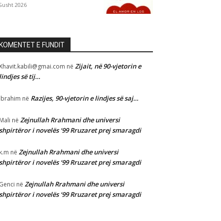
Gusht 2026
KOMENTET E FUNDIT
Zijait, në 90-vjetorin e
Xhavit.kabili@gmai.com
në
lindjes së tij…
Razijes, 90-vjetorin e lindjes së saj…
Ibrahim
në
Zejnullah Rrahmani dhe universi
Mali
në
shpirtëror i novelës ‘99 Rruzaret prej smaragdi
Zejnullah Rrahmani dhe universi
k.m
në
shpirtëror i novelës ‘99 Rruzaret prej smaragdi
Zejnullah Rrahmani dhe universi
Genci
në
shpirtëror i novelës ‘99 Rruzaret prej smaragdi