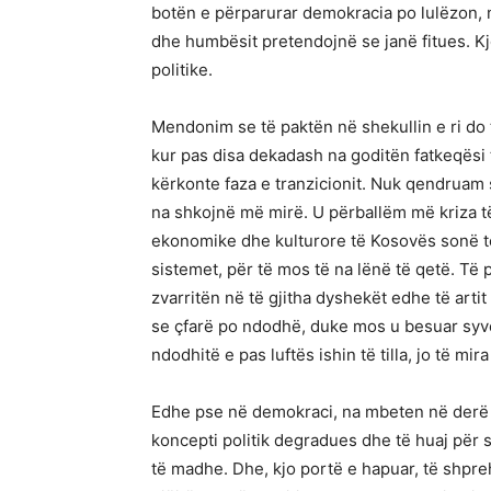
botën e përparurar demokracia po lulëzon, 
dhe humbësit pretendojnë se janë fitues. 
politike.
Mendonim se të paktën në shekullin e ri do 
kur pas disa dekadash na goditën fatkeqësi 
kërkonte faza e tranzicionit. Nuk qendruam s
na shkojnë më mirë. U përballëm më kriza të
ekonomike dhe kulturore të Kosovës sonë të 
sistemet, për të mos të na lënë të qetë. T
zvarritën në të gjitha dyshekët edhe të arti
se çfarë po ndodhë, duke mos u besuar syve 
ndodhitë e pas luftës ishin të tilla, jo të mi
Edhe pse në demokraci, na mbeten në derë jo
koncepti politik degradues dhe të huaj për 
të madhe. Dhe, kjo portë e hapuar, të shpr