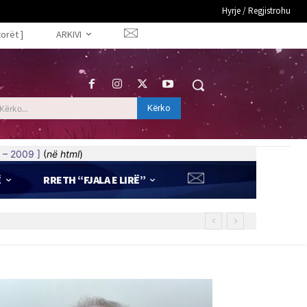
Hyrje / Regjistrohu
torët ]
ARKIVI
Kërko
Kërko...
 – 2009 ]
(
në html
)
Ë
RRETH “FJALA E LIRË”