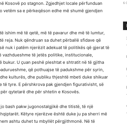
në Kosovë po stagnon. Zgjedhjet locale përfunduan
6 
Kjo vetëm sa e përkeqëson edhe më shumë gjendjen
të ishim më të qetë, më të pavarur dhe më të lumtur,
të reja. Nuk qëndruan sa duhet përballë sfidave që
ë nuk i patëm njerëzit adekuat të politikës që gjerat të
 vazhdueshme të jetës politike, institucionale,
bukur. U çuan peshë pleshtat e shtratit në të gjitha
ë padurueshme, që pothuajse të padukshme për syrin,
t dhe kulturës, dhe publiku thjeshtë mbeti duke shikuar
të tyre. E përshkrova pak gjendjen figurativisht, së
ra për qytetarë dhe për shtetin e Kosovës.
 bash pakw jugonostalgjikë dhe titistë, të një
shqiptarët. Këtyre njerëzve është duke ju pa sherri më
ehem ashtu duhet tu mbyllët përgjithmonë. Në të