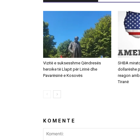
Vizitë e suksesshme Qëndresës
SHBA mirato
heroike të Llapit për Lirinë dhe
dollarëshe p
Pavarësinë e Kosovës
reagon amb
Tiranë
K O M E N T E