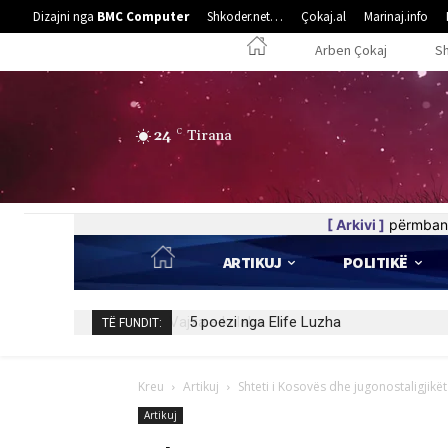
Dizajni nga
BMC Computer
Shkoder.net…
Çokaj.al
Marinaj.info
Arben Çokaj
S
24
C
Tirana
[ Arkivi ]
përmban 
ARTIKUJ
POLITIKË
5 poezi nga Elife Luzha
TË FUNDIT:
Kreu
Artikuj
Shteti i Kosovës dhe jugonostaligjikët
Artikuj