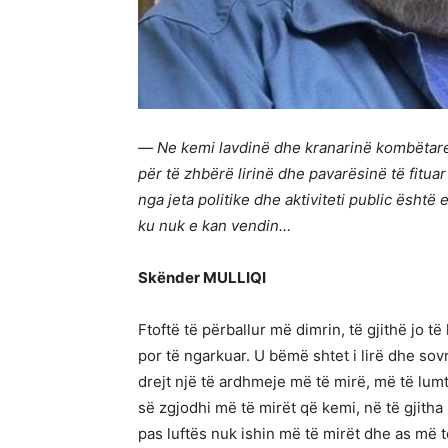
—
Ne kemi lavdinë dhe kranarinë kombëtare,
për të zhbërë lirinë dhe pavarësinë të fitua
nga jeta politike dhe aktiviteti public ësht
ku nuk e kan vendin…
Skënder MULLIQI
Ftoftë të përballur më dimrin, të gjithë jo 
por të ngarkuar. U bëmë shtet i lirë dhe s
drejt një të ardhmeje më të mirë, më të lum
së zgjodhi më të mirët që kemi, në të gjitha 
pas luftës nuk ishin më të mirët dhe as më të