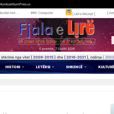
MundusArtiumPress.us
hkoder.net…
BMC Computer
[ Au
[ Libra NëLinjë ]
E premte, 7 Gusht 2026
shkrime nga vitet
[ 2009-2015 ]
dhe
[ 2016-2021 ]
, ndërsa
[ 2003
HISTORI
LETËRSI
SHKENCË
KULTUR