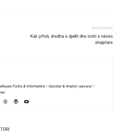
Artikulli tjetër
Kali çifteli, dredha e djallit dhe lotët e nënës
shqiptare
Mësues Fizike & Informatike :: Gazetar & Analist i pavarur ::
jner
TORI