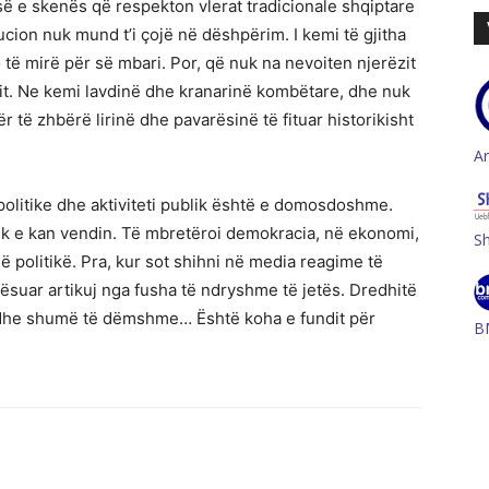
së e skenës që respekton vlerat tradicionale shqiptare
ucion nuk mund t’i çojë në dëshpërim. I kemi të gjitha
o të mirë për së mbari. Por, që nuk na nevoiten njerëzit
tit. Ne kemi lavdinë dhe kranarinë kombëtare, dhe nuk
r të zhbërë lirinë dhe pavarësinë të fituar historikisht
A
politike dhe aktiviteti publik është e domosdoshme.
nuk e kan vendin. Të mbretëroi demokracia, në ekonomi,
S
 politikë. Pra, kur sot shihni në media reagime të
rësuar artikuj nga fusha të ndryshme të jetës. Dredhitë
 dhe shumë të dëmshme… Është koha e fundit për
B