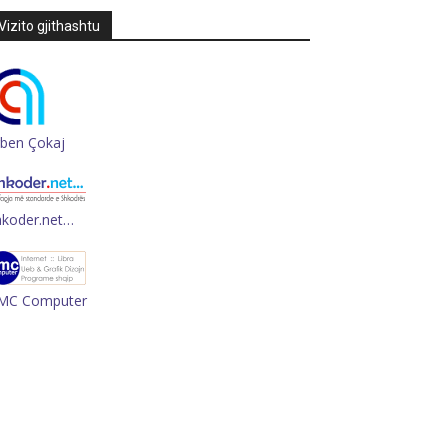
Vizito gjithashtu
rben Çokaj
hkoder.net…
MC Computer