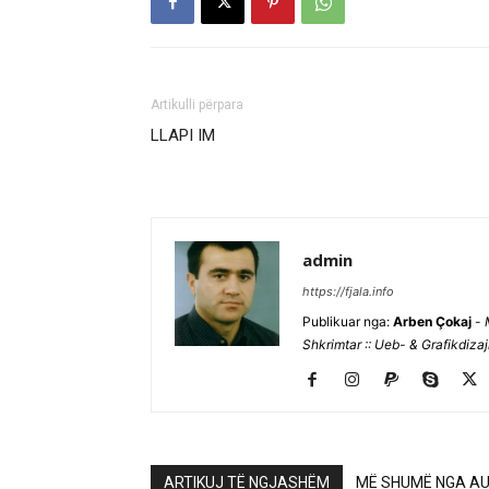
Artikulli përpara
LLAPI IM
admin
https://fjala.info
Publikuar nga:
Arben Çokaj
-
Shkrimtar :: Ueb- & Grafikdiza
ARTIKUJ TË NGJASHËM
MË SHUMË NGA AU