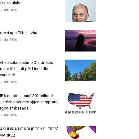
jza e kulaku
Gusht 2026
poezi nga Elife Luzha
Gusht 2026
zitë e suksesshme Qëndresës
roike të Llapit për Lirinë dhe
varësinë...
Gusht 2026
BA miratoi huanë 302 milionë
llarëshe për mbrojtjen shqiptare,
agon ambasada...
Gusht 2026
ASHURIA NË KOHË TË KOLERËS”
 MARKEZ