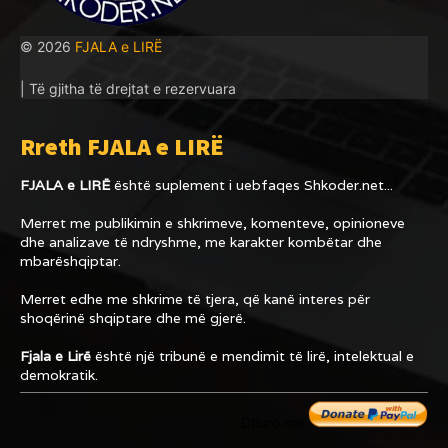
© 2026
FJALA e LIRË
| Të gjitha të drejtat e rezervuara
Rreth FJALA e LIRË
FJALA e LIRË
është suplement i uebfaqes
Shkoder.net...
Merret me publikimin e shkrimeve, komenteve, opinioneve
dhe analizave të ndryshme, me karakter kombëtar dhe
mbarëshqiptar.
Merret edhe me shkrime të tjera, që kanë interes për
shoqërinë shqiptare dhe më gjerë.
Fjala e Lirë
është një tribunë e mendimit të lirë, intelektual e
demokratik.
Dhuro me