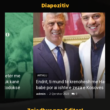
Diapozitiv
ARTIKUJ
Endrit, ti mund të krenohesh me Hashimin, e ke
babë por ai ishte e zeza e Kosovës
M
admin
-
2 Qershor 2023
0
a