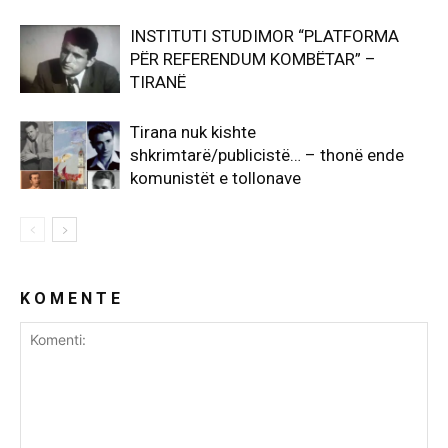
INSTITUTI STUDIMOR “PLATFORMA
PËR REFERENDUM KOMBËTAR” –
TIRANË
Tirana nuk kishte
shkrimtarë/publicistë… – thonë ende
komunistët e tollonave
K O M E N T E