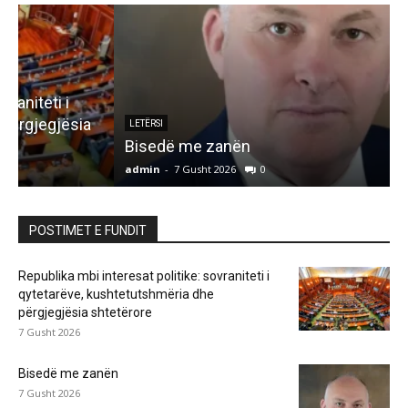
LETËRSI
Bisedë me zanën
admin
-
7 Gusht 2026
0
a
POSTIMET E FUNDIT
Republika mbi interesat politike: sovraniteti i
qytetarëve, kushtetutshmëria dhe
përgjegjësia shtetërore
7 Gusht 2026
Bisedë me zanën
7 Gusht 2026