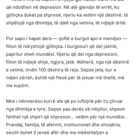
që ndodhen në depresion. Në atë gjendje të errët, ku
gjithçka duket pa shpresë, njeriu ka vetëm një dëshirë: të
shpëtojë nga dhimbja, të dalë nga vetmia, të ndjejë dritë.
Por sapo i hapet dera — qoftë e burgut apo e mendjes —
fillon të ndryshojë gjithçka. I burgosuri që del jashtë,
papritur sheh mundësi. Njeriu që del nga depresioni,
fillon të ndjejë shije, ngjyra, jetë. Atëherë, nga një dëshirë
e vetme, lindin 100 dëshira të reja. Sepse jeta, kur e
ndjen sërish, është një ftesë për të jetuar më thellë, më
me kuptim.
Mos i nënvlerëso kurrë ata që po luftojnë për t’u çliruar
nga dhimbja e tyre. Sepse pas derës së mbyllur, shpesh
fshihet një shpirt që shpreson… vetëm për një mundësi.
Prandaj, familja, të afermit, institucionet dhe shoqëria,
secilit duhet ti jeneë afër dhe me mbështetjen e