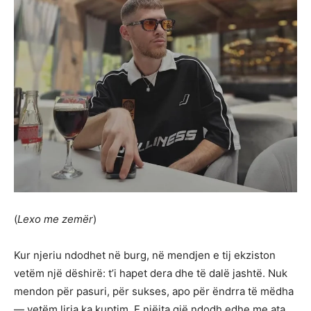
(
Lexo me zemër
)
Kur njeriu ndodhet në burg, në mendjen e tij ekziston
vetëm një dëshirë: t’i hapet dera dhe të dalë jashtë. Nuk
mendon për pasuri, për sukses, apo për ëndrra të mëdha
— vetëm liria ka kuptim. E njëjta gjë ndodh edhe me ata