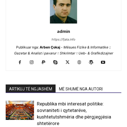
admin
https://fjala.info
Publikuar nga:
Arben Çokaj
-
Mësues Fizike & Informatike ::
Gazetar & Analist i pavarur :: Shkrimtar :: Ueb- & Grafikdizajner
ARTIKUJ TË NGJASHËM
MË SHUMË NGA AUTORI
Republika mbi interesat politike:
sovraniteti i qytetarëve,
kushtetutshmëria dhe përgjegjësia
shtetërore