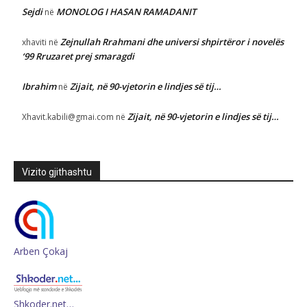
Sejdi
MONOLOG I HASAN RAMADANIT
në
Zejnullah Rrahmani dhe universi shpirtëror i novelës
xhaviti
në
‘99 Rruzaret prej smaragdi
Ibrahim
Zijait, në 90-vjetorin e lindjes së tij…
në
Zijait, në 90-vjetorin e lindjes së tij…
Xhavit.kabili@gmai.com
në
Vizito gjithashtu
Arben Çokaj
Shkoder.net…