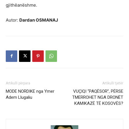
gjithëanëshme.
Autor:
Dardan OSMANAJ
Artikulli përpara
Artikulli tjetër
MODE NORDIKE nga Ymer
VUÇIQI “PAQËSOR”, PËRSE
Adem Llugaliu
TMERROHET NGA DRONËT
KAMIKAZË TË KOSOVËS?