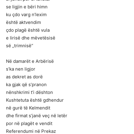
se ligjin e bëri himn
ku çdo varg n’lexim
është aktvendim
çdo plagë është vula
e lirisë dhe mëvetësisë
së „trimnisë“
Në damarët e Arbërisë
s’ka nen ligjor
as dekret as dorë
ka gjak që s’pranon
nënshkrimi t’i dështon
Kushtetuta është gdhendur
në gurë të Kelmendit
dhe firmat s’janë veç në letër
por në plagët e vendit
Referendumi në Prekaz