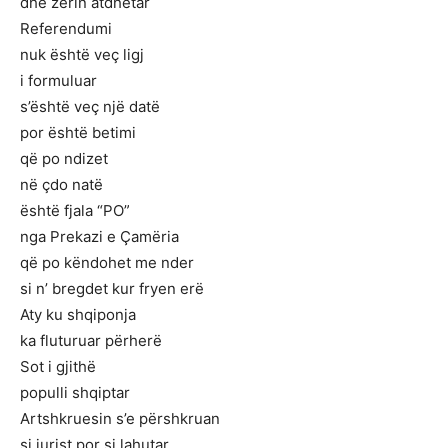
dhe zërin atdhetar
Referendumi
nuk është veç ligj
i formuluar
s’është veç një datë
por është betimi
që po ndizet
në çdo natë
është fjala “PO”
nga Prekazi e Çamëria
që po këndohet me nder
si n’ bregdet kur fryen erë
Aty ku shqiponja
ka fluturuar përherë
Sot i gjithë
populli shqiptar
Artshkruesin s’e përshkruan
si jurist por si lahutar