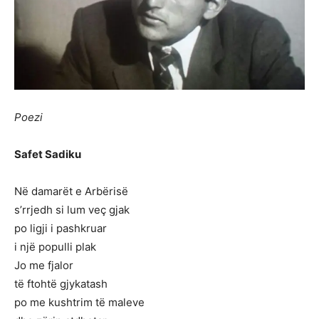
Poezi
Safet Sadiku
Në damarët e Arbërisë
s’rrjedh si lum veç gjak
po ligji i pashkruar
i një populli plak
Jo me fjalor
të ftohtë gjykatash
po me kushtrim të maleve