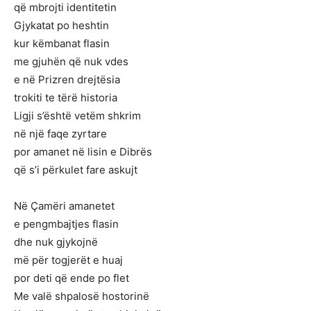
që mbrojti identitetin
Gjykatat po heshtin
kur këmbanat flasin
me gjuhën që nuk vdes
e në Prizren drejtësia
trokiti te tërë historia
Ligji s’është vetëm shkrim
në një faqe zyrtare
por amanet në lisin e Dibrës
që s’i përkulet fare askujt
Në Çamëri amanetet
e pengmbajtjes flasin
dhe nuk gjykojnë
më për togjerët e huaj
por deti që ende po flet
Me valë shpalosë hostorinë