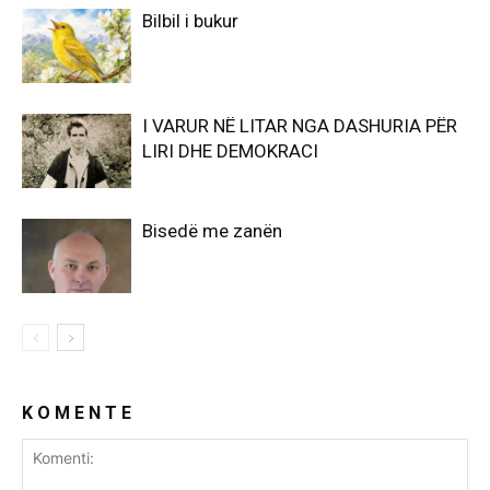
Bilbil i bukur
I VARUR NË LITAR NGA DASHURIA PËR
LIRI DHE DEMOKRACI
Bisedë me zanën
K O M E N T E