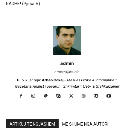
RADHË! (Pjesa V)
admin
https://fjala.info
Publikuar nga:
Arben Çokaj
-
Mësues Fizike & Informatike ::
Gazetar & Analist i pavarur :: Shkrimtar :: Ueb- & Grafikdizajner
ARTIKUJ TË NGJASHËM
MË SHUMË NGA AUTORI