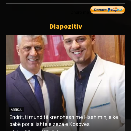
Dhuro me
Diapozitiv
ARTIKUJ
Endrit, ti mund të krenohesh me Hashimin, e ke
babë por ai ishte e zeza e Kosovës