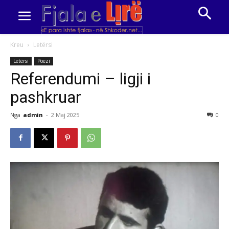
Kreu
Letërsi
Letërsi
Poezi
Referendumi – ligji i
pashkruar
Nga
admin
-
2 Maj 2025
0