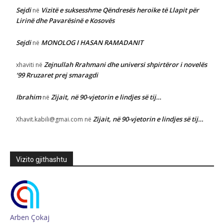
Sejdi
Vizitë e suksesshme Qëndresës heroike të Llapit për
në
Lirinë dhe Pavarësinë e Kosovës
Sejdi
MONOLOG I HASAN RAMADANIT
në
Zejnullah Rrahmani dhe universi shpirtëror i novelës
xhaviti
në
‘99 Rruzaret prej smaragdi
Ibrahim
Zijait, në 90-vjetorin e lindjes së tij…
në
Zijait, në 90-vjetorin e lindjes së tij…
Xhavit.kabili@gmai.com
në
Vizito gjithashtu
Arben Çokaj