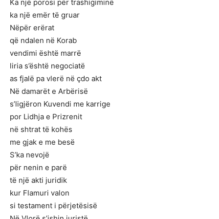
Ka një porosi për trashigiminë
ka një emër të gruar
Nëpër erërat
që ndalen në Korab
vendimi është marrë
liria s’është negociatë
as fjalë pa vlerë në çdo akt
Në damarët e Arbërisë
s’ligjëron Kuvendi me karrige
por Lidhja e Prizrenit
në shtrat të kohës
me gjak e me besë
S’ka nevojë
për nenin e parë
të një akti juridik
kur Flamuri valon
si testament i përjetësisë
Në Vlorë s’ishin juristë