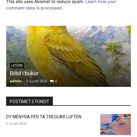
This site uses Akismet to reduce spam.
Learn how your
comment data is processed.
LETËRSI
Bilbil i bukur
admin
-
9 Gusht 2026
0
a
POSTIMET E FUNDIT
DY MËNYRA PËR TA TREGUAR LUFTËN
9 Gusht 2026