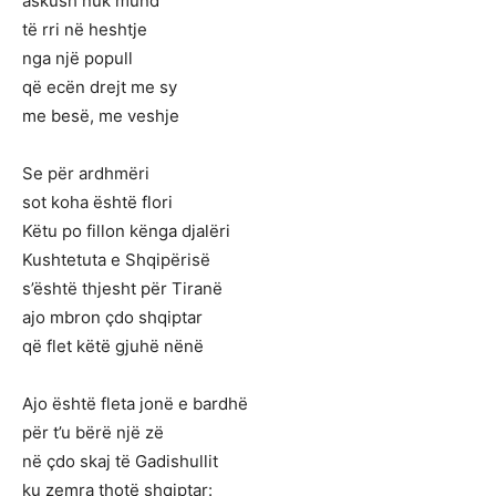
askush nuk mund
të rri në heshtje
nga një popull
që ecën drejt me sy
me besë, me veshje
Se për ardhmëri
sot koha është flori
Këtu po fillon kënga djalëri
Kushtetuta e Shqipërisë
s’është thjesht për Tiranë
ajo mbron çdo shqiptar
që flet këtë gjuhë nënë
Ajo është fleta jonë e bardhë
për t’u bërë një zë
në çdo skaj të Gadishullit
ku zemra thotë shqiptar: