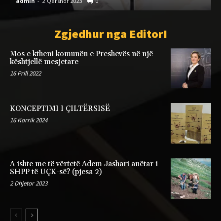
admin
-
2 Qershor 2023
0
a
Zgjedhur nga EditorI
Mos e ktheni komunën e Preshevës në një
kështjellë mesjetare
16 Prill 2022
KONCEPTIMI I ÇILTËRSISË
16 Korrik 2024
A ishte me të vërtetë Adem Jashari anëtar i
SHPP të UÇK-së? (pjesa 2)
2 Dhjetor 2023