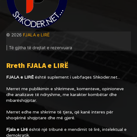
© 2026
FJALA e LIRË
| Të gjitha të drejtat e rezervuara
Rreth FJALA e LIRË
FJALA e LIRË
është suplement i uebfaqes
Shkoder.net...
Merret me publikimin e shkrimeve, komenteve, opinioneve
dhe analizave të ndryshme, me karakter kombëtar dhe
mbarëshqiptar.
Merret edhe me shkrime të tjera, që kanë interes për
shoqërinë shqiptare dhe më gjerë.
Fjala e Lirë
është një tribunë e mendimit të lirë, intelektual e
demokratik.