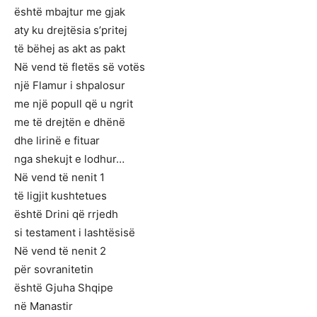
është mbajtur me gjak
aty ku drejtësia s’pritej
të bëhej as akt as pakt
Në vend të fletës së votës
një Flamur i shpalosur
me një popull që u ngrit
me të drejtën e dhënë
dhe lirinë e fituar
nga shekujt e lodhur…
Në vend të nenit 1
të ligjit kushtetues
është Drini që rrjedh
si testament i lashtësisë
Në vend të nenit 2
për sovranitetin
është Gjuha Shqipe
në Manastir