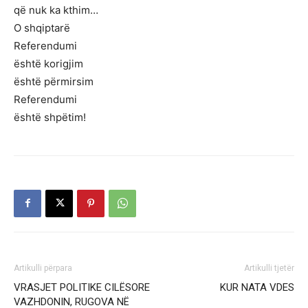
që nuk ka kthim…
O shqiptarë
Referendumi
është korigjim
është përmirsim
Referendumi
është shpëtim!
Artikulli përpara
Artikulli tjetër
VRASJET POLITIKE CILËSORE
KUR NATA VDES
VAZHDONIN, RUGOVA NË