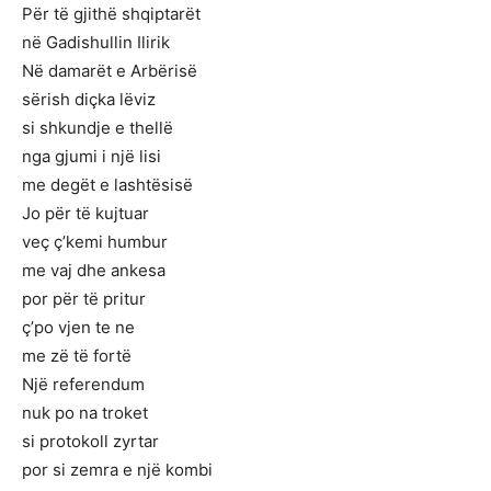
Për të gjithë shqiptarët
në Gadishullin Ilirik
Në damarët e Arbërisë
sërish diçka lëviz
si shkundje e thellë
nga gjumi i një lisi
me degët e lashtësisë
Jo për të kujtuar
veç ç’kemi humbur
me vaj dhe ankesa
por për të pritur
ç’po vjen te ne
me zë të fortë
Një referendum
nuk po na troket
si protokoll zyrtar
por si zemra e një kombi