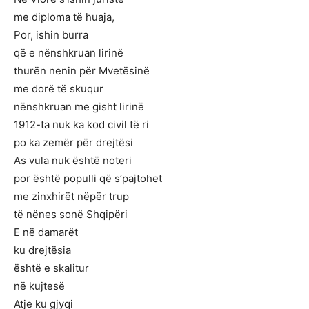
me diploma të huaja,
Por, ishin burra
që e nënshkruan lirinë
thurën nenin për Mvetësinë
me dorë të skuqur
nënshkruan me gisht lirinë
1912-ta nuk ka kod civil të ri
po ka zemër për drejtësi
As vula nuk është noteri
por është populli që s’pajtohet
me zinxhirët nëpër trup
të nënes sonë Shqipëri
E në damarët
ku drejtësia
është e skalitur
në kujtesë
Atje ku gjyqi