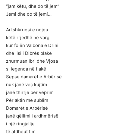
“jam këtu, dhe do të jem”
Jemi dhe do të jemi…
Artshkruesi e ndjeu
këtë rrjedhë në varg
kur folën Valbona e Drini
dhe lisi i Dibrës plakë
zhurmuan Ibri dhe Vjosa
si legenda në flakë
Sepse damarët e Arbërisë
nuk janë veç kujtim
janë thirrje për veprim
Për aktin më sublim
Domarët e Arbërisë
janë qëllimi i ardhmërisë
i një ringjallje
të atdheut tim