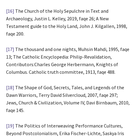
[16]
The Church of the Holy Sepulchre in Text and
Archaeology, Justin L. Kelley, 2019, faqe 26; A New
Testament guide to the Holy Land, John J. Kilgallen, 1998,
faqe 200.
[17]
The thousand and one nights, Muhsin Mahdi, 1995, faqe
13; The Catholic Encyclopedia: Philip-Revalidation,
Contributors:Charles George Herbermann, Knights of
Columbus. Catholic truth committee, 1913, faqe 488.
[18]
The Shape of God, Secrets, Tales, and Legends of the
Dawn Warriors, Terry David Silvercloud, 2007, faqe 297;
Jews, Church & Civilization, Volume IV, Davi Birnbaum, 2010,
faqe 145.
[19]
The Politics of Interweaving Performance Cultures,
Beyond Postcolonialism, Erika Fischer-Lichte, Saskya Iris