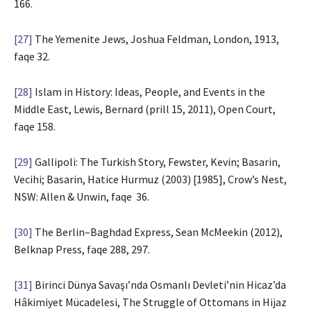
166.
[27]
The Yemenite Jews, Joshua Feldman, London, 1913,
faqe 32.
[28]
Islam in History: Ideas, People, and Events in the
Middle East, Lewis, Bernard (prill 15, 2011), Open Court,
faqe 158.
[29]
Gallipoli: The Turkish Story, Fewster, Kevin; Basarin,
Vecihi; Basarin, Hatice Hurmuz (2003) [1985], Crow’s Nest,
NSW: Allen & Unwin, faqe 36.
[30]
The Berlin–Baghdad Express, Sean McMeekin (2012),
Belknap Press, faqe 288, 297.
[31]
Birinci Dünya Savaşı’nda Osmanlı Devleti’nin Hicaz’da
Hâkimiyet Mücadelesi, The Struggle of Ottomans in Hijaz