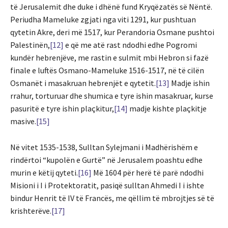
të Jerusalemit dhe duke i dhënë fund Kryqëzatës së Nëntë.
Periudha Mameluke zgjati nga viti 1291, kur pushtuan
qytetin Akre, deri më 1517, kur Perandoria Osmane pushtoi
Palestinën,
[12]
e që me atë rast ndodhi edhe Pogromi
kundër hebrenjëve, me rastin e sulmit mbi Hebron si fazë
finale e luftës Osmano-Mameluke 1516-1517, në të cilën
Osmanët i masakruan hebrenjët e qytetit.
[13]
Madje ishin
rrahur, torturuar dhe shumica e tyre ishin masakruar, kurse
pasuritë e tyre ishin plaçkitur,
[14]
madje kishte plaçkitje
masive.
[15]
Në vitet 1535-1538, Sulltan Sylejmani i Madhërishëm e
rindërtoi “kupolën e Gurtë” në Jerusalem poashtu edhe
murin e këtij qyteti.
[16]
Më 1604 për herë të parë ndodhi
Misioni i I i Protektoratit, pasiqë sulltan Ahmedi I i ishte
bindur Henrit të IV të Francës, me qëllim të mbrojtjes së të
krishterëve.
[17]