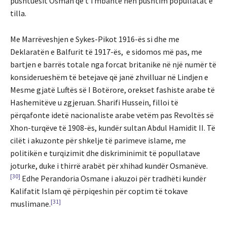
pushtuesit Osman që t’i mbante nën pushtim popullatat e
tilla.
Me Marrëveshjen e Sykes-Pikot 1916-ës si dhe me
Deklaratën e Balfurit të 1917-ës, e sidomos më pas, me
bartjen e barrës totale nga forcat britanike në një numër të
konsiderueshëm të betejave që janë zhvilluar në Lindjen e
Mesme gjatë Luftës së I Botërore, orekset fashiste arabe të
Hashemitëve u zgjeruan. Sharifi Hussein, filloi të
përqafonte idetë nacionaliste arabe vetëm pas Revoltës së
Xhon-turqëve të 1908-ës, kundër sultan Abdul Hamidit II. Të
cilët i akuzonte për shkelje të parimeve islame, me
politikën e turqizimit dhe diskriminimit të popullatave
joturke, duke i thirrë arabët për xhihad kundër Osmanëve.
[30]
Edhe Perandoria Osmane i akuzoi për tradhëti kundër
Kalifatit Islam që përpiqeshin për coptim të tokave
[31]
muslimane.