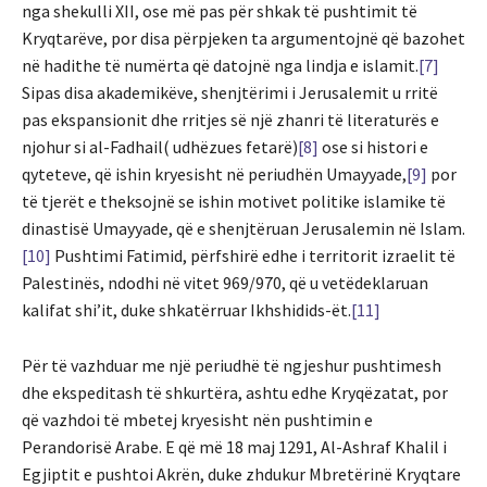
nga shekulli XII, ose më pas për shkak të pushtimit të
Kryqtarëve, por disa përpjeken ta argumentojnë që bazohet
në hadithe të numërta që datojnë nga lindja e islamit.
[7]
Sipas disa akademikëve, shenjtërimi i Jerusalemit u rritë
pas ekspansionit dhe rritjes së një zhanri të literaturës e
njohur si al-Fadhail( udhëzues fetarë)
[8]
ose si histori e
qyteteve, që ishin kryesisht në periudhën Umayyade,
[9]
por
të tjerët e theksojnë se ishin motivet politike islamike të
dinastisë Umayyade, që e shenjtëruan Jerusalemin në Islam.
[10]
Pushtimi Fatimid, përfshirë edhe i territorit izraelit të
Palestinës, ndodhi në vitet 969/970, që u vetëdeklaruan
kalifat shi’it, duke shkatërruar Ikhshidids-ët.
[11]
Për të vazhduar me një periudhë të ngjeshur pushtimesh
dhe ekspeditash të shkurtëra, ashtu edhe Kryqëzatat, por
që vazhdoi të mbetej kryesisht nën pushtimin e
Perandorisë Arabe. E që më 18 maj 1291, Al-Ashraf Khalil i
Egjiptit e pushtoi Akrën, duke zhdukur Mbretërinë Kryqtare