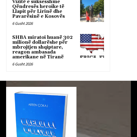
Vizitë e suksesshme
Qëndresës heroike të
Llapit për Lirinë dhe
Pavarësinë e Kosovës
6 Gusht 2026
SHBA miratoi huanë 302
milionë dollarëshe për
mbrojtjen shqiptare,
reagon ambasada
amerikane në Tiranë
6 Gusht 2026