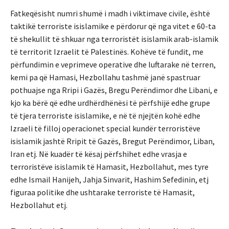
Fatkeqësisht numri shumë i madh i viktimave civile, është
taktikë terroriste isislamike e përdorur që nga vitet e 60-ta
të shekullit të shkuar nga terroristët isislamik arab-islamik
të territorit Izraelit të Palestinës. Kohëve të fundit, me
përfundimin e veprimeve operative dhe luftarake në terren,
kemi pa që Hamasi, Hezbollahu tashmë janë spastruar
pothuajse nga Rripi i Gazës, Bregu Perëndimor dhe Libani, e
kjo ka bërë që edhe urdhërdhënësi të përfshijë edhe grupe
të tjera terroriste isislamike, e në të njejtën kohë edhe
Izraeli të filloj operacionet special kundër terroristëve
isislamik jashtë Rripit të Gazës, Bregut Perëndimor, Liban,
Iran etj. Në kuadër të kësaj përfshihet edhe vrasja e
terroristëve isislamik të Hamasit, Hezbollahut, mes tyre
edhe Ismail Hanijeh, Jahja Sinvarit, Hashim Sefedinin, etj
figuraa politike dhe ushtarake terroriste të Hamasit,
Hezbollahut etj.