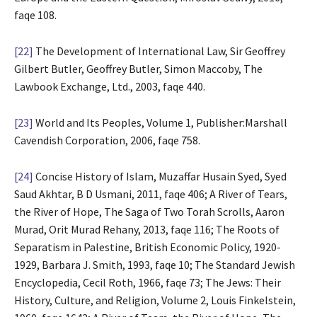
faqe 108.
[22]
The Development of International Law, Sir Geoffrey
Gilbert Butler, Geoffrey Butler, Simon Maccoby, The
Lawbook Exchange, Ltd., 2003, faqe 440.
[23]
World and Its Peoples, Volume 1, Publisher:Marshall
Cavendish Corporation, 2006, faqe 758.
[24]
Concise History of Islam, Muzaffar Husain Syed, Syed
Saud Akhtar, B D Usmani, 2011, faqe 406; A River of Tears,
the River of Hope, The Saga of Two Torah Scrolls, Aaron
Murad, Orit Murad Rehany, 2013, faqe 116; The Roots of
Separatism in Palestine, British Economic Policy, 1920-
1929, Barbara J. Smith, 1993, faqe 10; The Standard Jewish
Encyclopedia, Cecil Roth, 1966, faqe 73; The Jews: Their
History, Culture, and Religion, Volume 2, Louis Finkelstein,