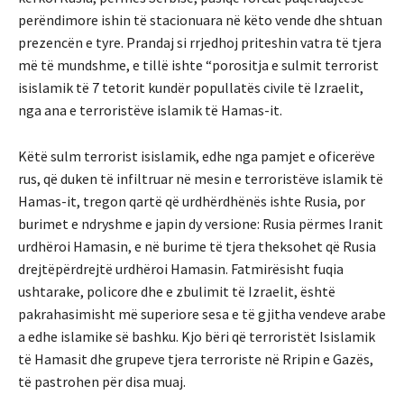
perëndimore ishin të stacionuara në këto vende dhe shtuan
prezencën e tyre. Prandaj si rrjedhoj priteshin vatra të tjera
më të mundshme, e tillë ishte “porositja e sulmit terrorist
isislamik të 7 tetorit kundër popullatës civile të Izraelit,
nga ana e terroristëve islamik të Hamas-it.
Këtë sulm terrorist isislamik, edhe nga pamjet e oficerëve
rus, që duken të infiltruar në mesin e terroristëve islamik të
Hamas-it, tregon qartë që urdhërdhënës ishte Rusia, por
burimet e ndryshme e japin dy versione: Rusia përmes Iranit
urdhëroi Hamasin, e në burime të tjera theksohet që Rusia
drejtëpërdrejtë urdhëroi Hamasin. Fatmirësisht fuqia
ushtarake, policore dhe e zbulimit të Izraelit, është
pakrahasimisht më superiore sesa e të gjitha vendeve arabe
a edhe islamike së bashku. Kjo bëri që terroristët Isislamik
të Hamasit dhe grupeve tjera terroriste në Rripin e Gazës,
të pastrohen për disa muaj.