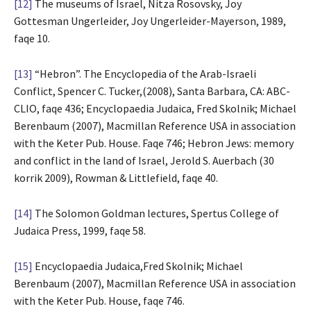
[12]
The museums of Israel, Nitza Rosovsky, Joy
Gottesman Ungerleider, Joy Ungerleider-Mayerson, 1989,
faqe 10.
[13]
“Hebron”. The Encyclopedia of the Arab-Israeli
Conflict, Spencer C. Tucker,(2008), Santa Barbara, CA: ABC-
CLIO, faqe 436; Encyclopaedia Judaica, Fred Skolnik; Michael
Berenbaum (2007), Macmillan Reference USA in association
with the Keter Pub. House. Faqe 746; Hebron Jews: memory
and conflict in the land of Israel, Jerold S. Auerbach (30
korrik 2009), Rowman & Littlefield, faqe 40.
[14]
The Solomon Goldman lectures, Spertus College of
Judaica Press, 1999, faqe 58.
[15]
Encyclopaedia Judaica,Fred Skolnik; Michael
Berenbaum (2007), Macmillan Reference USA in association
with the Keter Pub. House, faqe 746.