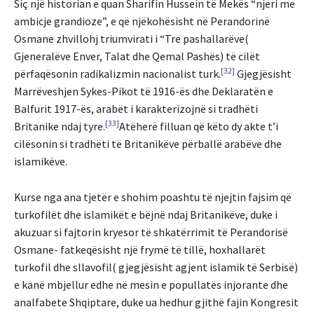
Siç një historian e quan Sharifin Hussein të Mekës “njeri me
ambicje grandioze”, e që njëkohësisht në Perandorinë
Osmane zhvillohj triumvirati i “Tre pashallarëve(
Gjeneralëve Enver, Talat dhe Qemal Pashës) të cilët
[32]
përfaqësonin radikalizmin nacionalist turk.
Gjegjësisht
Marrëveshjen Sykes-Pikot të 1916-ës dhe Deklaratën e
Balfurit 1917-ës, arabët i karakterizojnë si tradhëti
[33]
Britanike ndaj tyre.
Atëherë filluan që këto dy akte t’i
cilësonin si tradhëti të Britanikëve përballë arabëve dhe
islamikëve.
Kurse nga ana tjetër e shohim poashtu të njejtin fajsim që
turkofilët dhe islamikët e bëjnë ndaj Britanikëve, duke i
akuzuar si fajtorin kryesor të shkatërrimit të Perandorisë
Osmane- fatkeqësisht një frymë të tillë, hoxhallarët
turkofil dhe sllavofil( gjegjësisht agjent islamik të Serbisë)
e kanë mbjellur edhe në mesin e popullatës injorante dhe
analfabete Shqiptare, duke ua hedhur gjithë fajin Kongresit