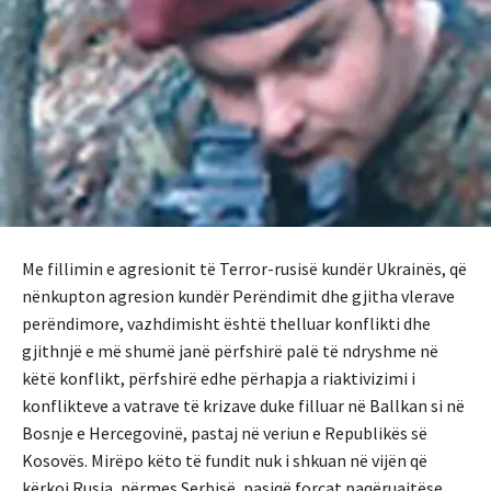
Me fillimin e agresionit të Terror-rusisë kundër Ukrainës, që
nënkupton agresion kundër Perëndimit dhe gjitha vlerave
perëndimore, vazhdimisht është thelluar konflikti dhe
gjithnjë e më shumë janë përfshirë palë të ndryshme në
këtë konflikt, përfshirë edhe përhapja a riaktivizimi i
konflikteve a vatrave të krizave duke filluar në Ballkan si në
Bosnje e Hercegovinë, pastaj në veriun e Republikës së
Kosovës. Mirëpo këto të fundit nuk i shkuan në vijën që
kërkoi Rusia, përmes Serbisë, pasiqë forcat paqëruajtëse