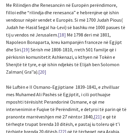
Me Rilindjen dhe Renesancën në Europën perëndimore,
filloi edhe “rilindja dhe renesanca” e hebrenjëve që ishin
vendosur nëpër vendet e Europës. Si më 1700 Judah Pious(
Judah he-Hasid Segal ha-Levi) së bashku me 1000 pasues të
tij u vendos në Jerusalem.
[18]
Më 1798 deri më 1801,
Napoleon Bonaparta, kreu kampanjën franceze në Egjipt
dhe Siri.
[19]
Sërish më 1808-1810, rreth 501 familje që i
përkisnin komunitetit Ashkenazi, u kthyen në Tokën e
Shenjtë të tyre, e që ishin ndjekës të Elijah ben Solomon
Zalman( Gra’’a).
[20]
Në Luftën e II Osmano-Egjiptiane 1839-1841, e zhvilluar
mes Muhamed Ali Pashës së Egjiptit, i cili pothuajse
mposhti tërësisht Perandorinë Osmane, e që me
intervenimin e Fuqive të Perëndimit, e detyroi të parin që të
pranonte marrëveshjen më 27 nëntor 1840,
[21]
e që të
tërheqte trupat brenda 10 ditësh, e pastaj iu toleru që t’i
tërhiqte brenda 20 ditësh,
[22]
që të tërheqet nga Arabia,