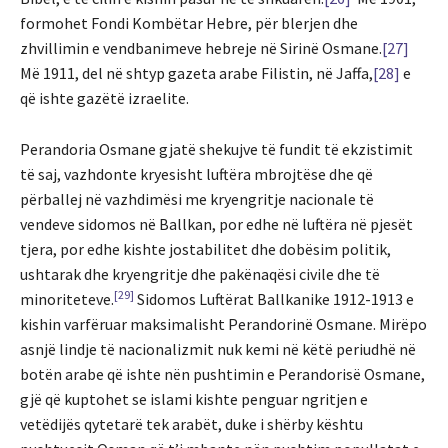
formohet Fondi Kombëtar Hebre, për blerjen dhe
zhvillimin e vendbanimeve hebreje në Sirinë Osmane.
[27]
Më 1911, del në shtyp gazeta arabe Filistin, në Jaffa,
[28]
e
që ishte gazëtë izraelite.
Perandoria Osmane gjatë shekujve të fundit të ekzistimit
të saj, vazhdonte kryesisht luftëra mbrojtëse dhe që
përballej në vazhdimësi me kryengritje nacionale të
vendeve sidomos në Ballkan, por edhe në luftëra në pjesët
tjera, por edhe kishte jostabilitet dhe dobësim politik,
ushtarak dhe kryengritje dhe pakënaqësi civile dhe të
[29]
minoriteteve.
Sidomos Luftërat Ballkanike 1912-1913 e
kishin varfëruar maksimalisht Perandorinë Osmane. Mirëpo
asnjë lindje të nacionalizmit nuk kemi në këtë periudhë në
botën arabe që ishte nën pushtimin e Perandorisë Osmane,
gjë që kuptohet se islami kishte penguar ngritjen e
vetëdijës qytetarë tek arabët, duke i shërby kështu