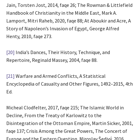
Jain, Torsten Jost, 2014, faqe 26; The Rowman & Littlefield
Handbook of Christianity in the Middle East, Mark A.
Lamport, Mitri Raheb, 2020, faqe 88; At Aboukir and Acre, A
Story of Napoleon’s Invasion of Egypt, George Alfred
Henty, 2010, faqe 273.
[20]
India’s Dances, Their History, Technique, and
Repertoire, Reginald Massey, 2004, faqe 88.
[21]
Warfare and Armed Conflicts, A Statistical
Encyclopedia of Casualty and Other Figures, 1492–2015, 4th
Ed.
Micheal Clodfelter, 2017, faqe 215; The Islamic World in
Decline, From the Treaty of Karlowitz to the
Disintegration of the Ottoman Empire, Martin Sicker, 2001,
faqe 137; Crisis Among the Great Powers, The Concert of
Europe and the Eastern Question, Miroslav Šedivý, 2016,