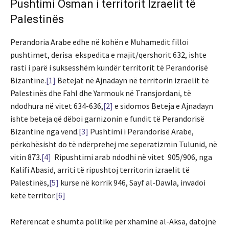
Pushtimi Osman i territorit Izraelit të
Palestinës
Perandoria Arabe edhe në kohën e Muhamedit filloi
pushtimet, derisa ekspedita e majit/qershorit 632, ishte
rasti i parë i suksesshëm kundër territorit të Perandorisë
Bizantine.
[1]
Betejat në Ajnadayn në territorin izraelit të
Palestinës dhe Fahl dhe Yarmouk në Transjordani, të
ndodhura në vitet 634-636,
[2]
e sidomos Beteja e Ajnadayn
ishte beteja që dëboi garnizonin e fundit të Perandorisë
Bizantine nga vend.
[3]
Pushtimi i Perandorisë Arabe,
përkohësisht do të ndërprehej me seperatizmin Tulunid, në
vitin 873.
[4]
Ripushtimi arab ndodhi në vitet 905/906, nga
Kalifi Abasid, arriti të ripushtoj territorin izraelit të
Palestinës,
[5]
kurse në korrik 946, Sayf al-Dawla, invadoi
këtë territor.
[6]
Referencat e shumta politike për xhaminë al-Aksa, datojnë