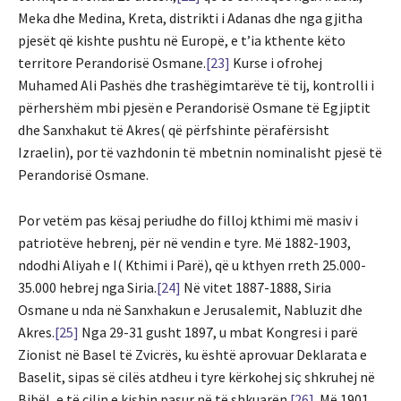
Meka dhe Medina, Kreta, distrikti i Adanas dhe nga gjitha
pjesët që kishte pushtu në Europë, e t’ia kthente këto
territore Perandorisë Osmane.
[23]
Kurse i ofrohej
Muhamed Ali Pashës dhe trashëgimtarëve të tij, kontrolli i
përhershëm mbi pjesën e Perandorisë Osmane të Egjiptit
dhe Sanxhakut të Akres( që përfshinte përafërsisht
Izraelin), por të vazhdonin të mbetnin nominalisht pjesë të
Perandorisë Osmane.
Por vetëm pas kësaj periudhe do filloj kthimi më masiv i
patriotëve hebrenj, për në vendin e tyre. Më 1882-1903,
ndodhi Aliyah e I( Kthimi i Parë), që u kthyen rreth 25.000-
35.000 hebrej nga Siria.
[24]
Në vitet 1887-1888, Siria
Osmane u nda në Sanxhakun e Jerusalemit, Nabluzit dhe
Akres.
[25]
Nga 29-31 gusht 1897, u mbat Kongresi i parë
Zionist në Basel të Zvicrës, ku është aprovuar Deklarata e
Baselit, sipas së cilës atdheu i tyre kërkohej siç shkruhej në
Bibël, e të cilin e kishin pasur në të shkuarën.
[26]
Më 1901,