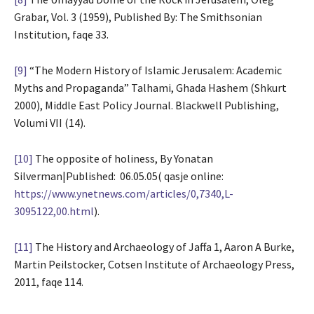
Grabar, Vol. 3 (1959), Published By: The Smithsonian
Institution, faqe 33.
[9]
“The Modern History of Islamic Jerusalem: Academic
Myths and Propaganda” Talhami, Ghada Hashem (Shkurt
2000), Middle East Policy Journal. Blackwell Publishing,
Volumi VII (14).
[10]
The opposite of holiness, By Yonatan
Silverman|Published: 06.05.05( qasje online:
https://www.ynetnews.com/articles/0,7340,L-
3095122,00.html
).
[11]
The History and Archaeology of Jaffa 1, Aaron A Burke,
Martin Peilstocker, Cotsen Institute of Archaeology Press,
2011, faqe 114.