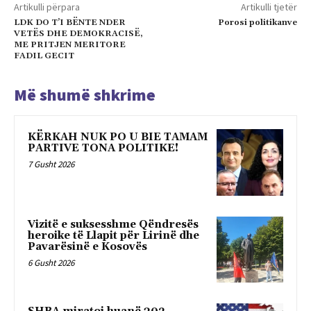
Artikulli përpara
Artikulli tjetër
LDK DO T’I BËNTE NDER
Porosi politikanve
VETËS DHE DEMOKRACISË,
ME PRITJEN MERITORE
FADIL GECIT
Më shumë shkrime
KËRKAH NUK PO U BIE TAMAM
PARTIVE TONA POLITIKE!
7 Gusht 2026
Vizitë e suksesshme Qëndresës
heroike të Llapit për Lirinë dhe
Pavarësinë e Kosovës
6 Gusht 2026