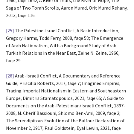
1960, faqe 1642; A River of Tears, the River of Hope, The
Saga of Two Torah Scrolls, Aaron Murad, Orit Murad Rehany,
2013, faqe 116.
[25]
The Palestine-Israel Conflict, A Basic Introduction,
Gregory Harms, Todd Ferry, 2008, faqe 58; The Emergence
of Arab Nationalism, With a Background Study of Arab-
Turkish Relations in the Near East, Zeine N. Zeine, 1966,
faqe 29.
[26]
Arab-Israeli Conflict, A Documentary and Reference
Guide, Priscilla Roberts, 2017, faqe 7; Imagined Empires,
Tracing Imperial Nationalism in Eastern and Southeastern
Europe, Dimitris Stamatopoulos, 2021, faqe 65; A Guide to
Documents on the Arab-Palestinian/Israeli Conflict, 1897-
2008, M. Cherif Bassiouni, Shlomo Ben-Ami, 2009, faqe 2;
The Serendipitous Evolution of the Balfour Declaration of
November 2, 1917, Paul Goldstein, Eyal Lewin, 2021, faqe