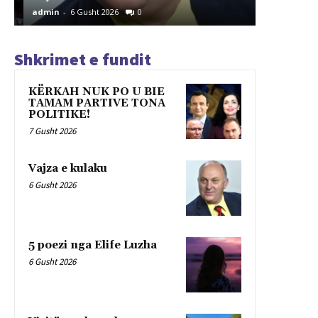
admin
-
6 Gusht 2026
0
admin
-
6 G
Shkrimet e fundit
KËRKAH NUK PO U BIE
TAMAM PARTIVE TONA
POLITIKE!
7 Gusht 2026
Vajza e kulaku
6 Gusht 2026
5 poezi nga Elife Luzha
6 Gusht 2026