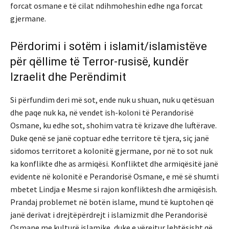
forcat osmane e të cilat ndihmoheshin edhe nga forcat
gjermane.
Përdorimi i sotëm i islamit/islamistëve
për qëllime të Terror-rusisë, kundër
Izraelit dhe Perëndimit
Si përfundim deri më sot, ende nuk u shuan, nuk u qetësuan
dhe paqe nuk ka, në vendet ish-koloni të Perandorisë
Osmane, ku edhe sot, shohim vatra të krizave dhe luftërave.
Duke qenë se janë coptuar edhe territore të tjera, siç janë
sidomos territoret a kolonitë gjermane, por në to sot nuk
ka konflikte dhe as armiqësi. Konfliktet dhe armiqësitë janë
evidente në kolonitë e Perandorisë Osmane, e më së shumti
mbetet Lindja e Mesme si rajon konfliktesh dhe armiqësish.
Prandaj problemet në botën islame, mund të kuptohen që
janë derivat i drejtëpërdrejt i islamizmit dhe Perandorisë
Osmane me kulturë islamike, duke e vërejtur lehtësisht që