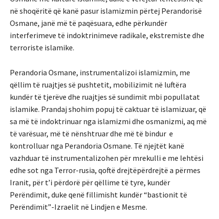
në shoqëritë që kanë pasur islamizmin përtej Perandorisë
Osmane, janë më të paqësuara, edhe përkundër
interferimeve të indoktrinimeve radikale, ekstremiste dhe
terroriste islamike.
Perandoria Osmane, instrumentalizoi islamizmin, me
qëllim të ruajtjes së pushtetit, mobilizimit në luftëra
kundër të tjerëve dhe ruajtjes së sundimit mbi popullatat
islamike. Prandaj shohim popuj të caktuar të islamizuar, që
sa më të indoktrinuar nga islamizmi dhe osmanizmi, aq më
të varësuar, më të nënshtruar dhe më të bindur e
kontrolluar nga Perandoria Osmane. Të njejtët kanë
vazhduar të instrumentalizohen për mrekulli e me lehtësi
edhe sot nga Terror-rusia, qoftë drejtëpërdrejtë a përmes
Iranit, për t’i përdorë për qëllime të tyre, kundër
Perëndimit, duke qenë fillimisht kundër “bastionit të
Perëndimit”-Izraelit në Lindjen e Mesme.