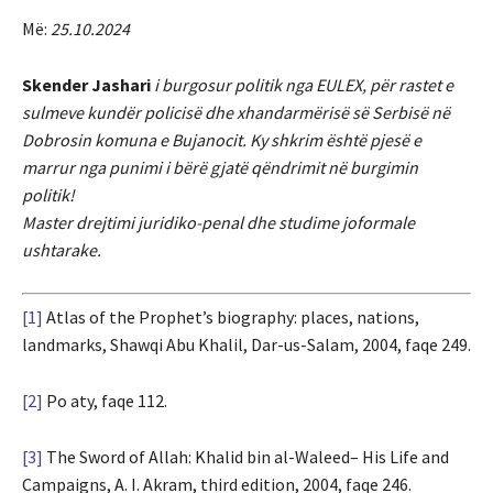
Më:
25.10.2024
Skender Jashari
i burgosur politik nga EULEX, për rastet e
sulmeve kundër policisë dhe xhandarmërisë së Serbisë në
Dobrosin komuna e Bujanocit. Ky shkrim është pjesë e
marrur nga punimi i bërë gjatë qëndrimit në burgimin
politik!
Master drejtimi juridiko-penal dhe studime joformale
ushtarake.
[1]
Atlas of the Prophet’s biography: places, nations,
landmarks, Shawqi Abu Khalil, Dar-us-Salam, 2004, faqe 249.
[2]
Po aty, faqe 112.
[3]
The Sword of Allah: Khalid bin al-Waleed– His Life and
Campaigns, A. I. Akram, third edition, 2004, faqe 246.