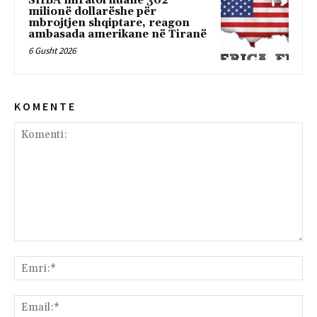
SHBA miratoi huanë 302
milionë dollarëshe për
mbrojtjen shqiptare, reagon
ambasada amerikane në Tiranë
6 Gusht 2026
K O M E N T E
Komenti:
Emr
Ema