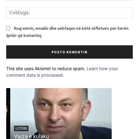
Ue
Ruaj emrin, emailin dhe uebfaqen në këtë shfletues për herën
tjetër që komentoj.
This site uses Akismet to reduce spam.
Learn how your
comment data is processed.
E
LETËRSI
LETËRSI
Vajza e kulaku
5 poezi n