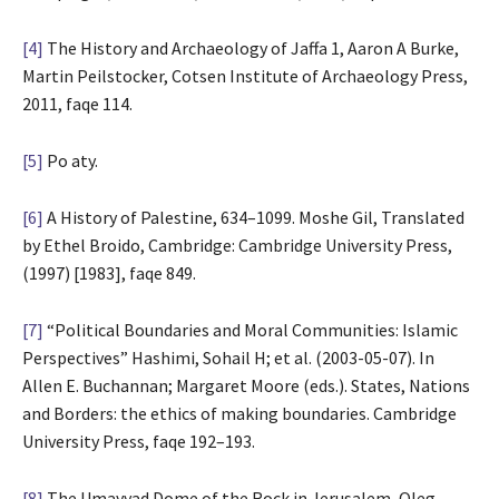
[4]
The History and Archaeology of Jaffa 1, Aaron A Burke,
Martin Peilstocker, Cotsen Institute of Archaeology Press,
2011, faqe 114.
[5]
Po aty.
[6]
A History of Palestine, 634–1099. Moshe Gil, Translated
by Ethel Broido, Cambridge: Cambridge University Press,
(1997) [1983], faqe 849.
[7]
“Political Boundaries and Moral Communities: Islamic
Perspectives” Hashimi, Sohail H; et al. (2003-05-07). In
Allen E. Buchannan; Margaret Moore (eds.). States, Nations
and Borders: the ethics of making boundaries. Cambridge
University Press, faqe 192–193.
[8]
The Umayyad Dome of the Rock in Jerusalem, Oleg