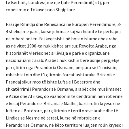
të Berlinit, Londrës( me një fjalë Perëndimit) etj, për
copëtimin e Tokave tona Shqiptare.
Pasi që Rilindja dhe Renesanca në Europën Perëndimore, 3-
4 shekuj më parë, kurse jehona e saj vazhdonte të përhapej
në mbarë botën. Fatkeqësisht në botën islame dhe arabe,
as në vitet 1900-ta nuk kishte arritur. Revolta Arabe, nga
historianët vlerësohet si lëvizja e parë e organizuar e
nacionalizmit arab. Arabët nuk kishin bërë asnjë përpjekje
për çlirim nga Perandoria Osmane, përpara se t’i nxisnin,
mbështetnin dhe t’i çlironin forcat ushtarake Britanike.
Prandaj sikur mos të ishte Lufta e I Botërore dhe
shkatërrimi i Perandorisë Osmane, arabët dhe muslimanët
e Azisë dhe Afrikës, do vazhdonin të qëndronin nën robërinë
e kësaj Perandorie. Britania e Madhe, barti rolin kryesor në
luftën e I Botërore, për çlirimin e territoreve arabe dhe të
Lindjes së Mesme në tërësi, kurse në mbrojtjen e
Perandorisë Osmane, në këto territore luajtën rolin kryesor