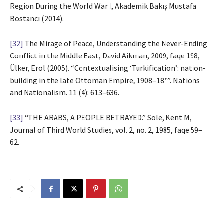
Region During the World War I, Akademik Bakış Mustafa
Bostancı (2014).
[32]
The Mirage of Peace, Understanding the Never-Ending
Conflict in the Middle East, David Aikman, 2009, faqe 198;
Ülker, Erol (2005). “Contextualising ‘Turkification’: nation-
building in the late Ottoman Empire, 1908–18*”. Nations
and Nationalism. 11 (4): 613–636.
[33]
“THE ARABS, A PEOPLE BETRAYED.” Sole, Kent M,
Journal of Third World Studies, vol. 2, no. 2, 1985, faqe 59–
62.