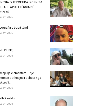
NËSIA DHE POETIKA: KORNIZA
TRARE APO LETËRSIA NË
ORNIZË
Gusht 2026
eografia e trupit tënd
Gusht 2026
ALLDUPI*)
Gusht 2026
rësjellja elementare – një
nomen pothuajse i dëbuar nga
skursi i...
Gusht 2026
dhi i kulakut
Gusht 2026