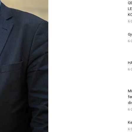
QE
LE
K
6 
Gj
6 
H
6 
Mi
fe
di
6 
Ke
6 