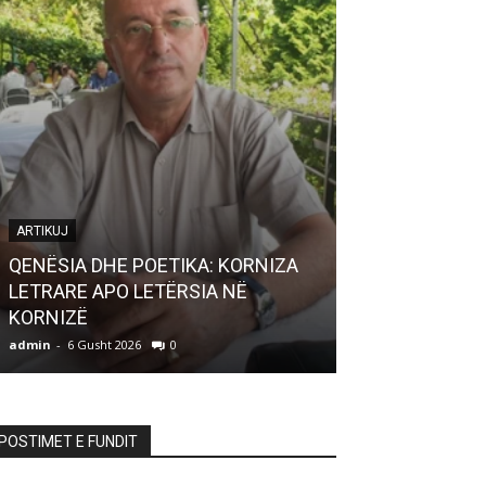
ARTIKUJ
QENËSIA DHE POETIKA: KORNIZA
LETËRSI
LETRARE APO LETËRSIA NË
KORNIZË
Gjeografia e tr
admin
-
6 Gusht 2026
0
admin
-
6 Gusht 20
POSTIMET E FUNDIT