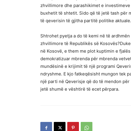
zhvillimore dhe parashikimet e investimeve pë
buxhetit të shtetit. Sido që të jetë tash pë
të qeverisin të gjitha partitë politike aktuale
Shtrohet pyetja a do të kemi në të ardhmën një
zhvillimore të Republikës së Kosovës?Duke n
në Kosovë, e them me plot kuptimin e fjalës 
demokratizuar mbrenda për mbrenda vetvet
mundësinë e krijimit të një programi Qever
ndryshme. E kjo fatkeqësisht mungon tek par
një parti në Qeverisje që do të mendon për 
jetë shumë e vështirë të ecet përpara.