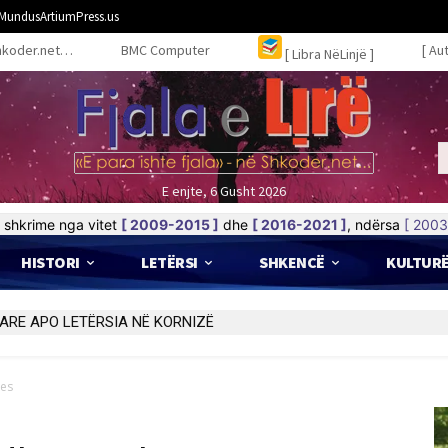
MundusArtiumPress.us
hkoder.net…
BMC Computer
[ Au
[ Libra NëLinjë ]
E enjte, 6 Gusht 2026
shkrime nga vitet
[ 2009-2015 ]
dhe
[ 2016-2021 ]
, ndërsa
[ 2003
HISTORI
LETËRSI
SHKENCË
KULTUR
jes