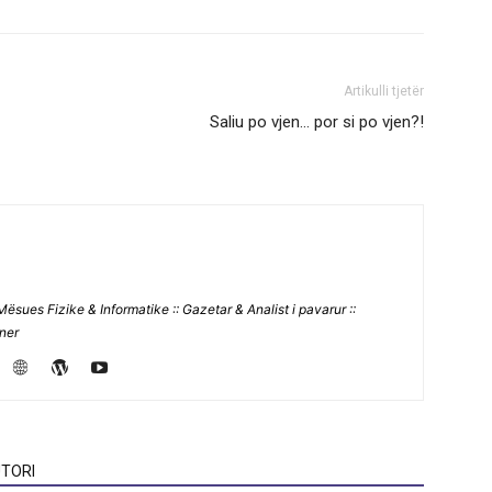
Artikulli tjetër
Saliu po vjen… por si po vjen?!
Mësues Fizike & Informatike :: Gazetar & Analist i pavarur ::
jner
TORI