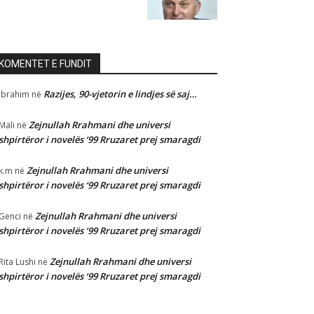
KOMENTET E FUNDIT
Razijes, 90-vjetorin e lindjes së saj…
Ibrahim
në
Zejnullah Rrahmani dhe universi
Mali
në
shpirtëror i novelës ‘99 Rruzaret prej smaragdi
Zejnullah Rrahmani dhe universi
k.m
në
shpirtëror i novelës ‘99 Rruzaret prej smaragdi
Zejnullah Rrahmani dhe universi
Genci
në
shpirtëror i novelës ‘99 Rruzaret prej smaragdi
Zejnullah Rrahmani dhe universi
Rita Lushi
në
shpirtëror i novelës ‘99 Rruzaret prej smaragdi