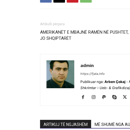
Artikulli përpara
AMERIKANËT E MBAJNË RAMËN NË PUSHTET,
JO SHQIPTARËT
admin
https://fjala.info
Publikuar nga:
Arben Çokaj
-
Shkrimtar :: Ueb- & Grafikdiza
ARTIKUJ TË NGJASHËM
MË SHUMË NGA AU