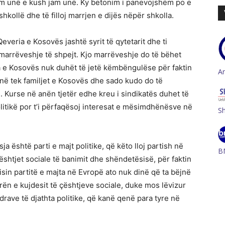
ë jam unë e kush jam unë. Ky betonim i panevojshëm po e
kollë dhe të filloj marrjen e dijës nëpër shkolla.
eria e Kosovës jashtë syrit të qytetarit dhe ti
 marrëveshje të shpejt. Kjo marrëveshje do të bëhet
a e Kosovës nuk duhët të jetë këmbëngulëse për faktin
A
ë tek familjet e Kosovës dhe sado kudo do të
. Kurse në anën tjetër edhe kreu i sindikatës duhet të
olitikë por t’i përfaqësoj interesat e mësimdhënësve në
S
a është parti e majt politike, që këto lloj partish në
B
htjet sociale të banimit dhe shëndetësisë, për faktin
sin partitë e majta në Evropë ato nuk dinë që ta bëjnë
rrën e kujdesit të çështjeve sociale, duke mos lëvizur
ndrave të djathta politike, që kanë qenë para tyre në