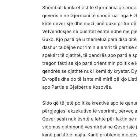
Shëmbull konkret është Gjermania që ende p
qeverisin në Gjermani të shoqëruar nga FD
këtë qeverisje dhe mezi janë duke pritur q
Vetvendosjes në pushtet është edhe një pje
Guxo. Kjo parti që u themelua para disa dit
dashur ta bëjnë ndrrimin e emrit të partisë d
spektirt të djathtë, të qendrës apo parti e s
tregon fakti se kjo parti orientimin politik e
qendrës se djathtë nuk i kemi dy kryetar. Dy
Evropës dhe do të ishte më mirë që kjo Lis
apo Partia e Gjelbërt e Kosovës.
Sido që të jetë politika kreative apo të qenur
përgjegjesi ekzekutive të veprimit, përveç as
Qeverisësh nuk është e lehtë për faktin se
sidomos gjithmonë vështirësi në Qeverisje 
kanë partitë e majta. Kanë probleme me qever