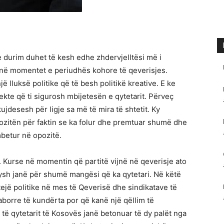
e durim duhet të kesh edhe zhdervjelltësi më i
e në momentet e periudhës kohore të qeverisjes.
ë lluksë politike që të besh politikë kreative. E ke
rekte që ti sigurosh mbijetesën e qytetarit. Përveç
kujdesesh për ligje sa më të mira të shtetit. Ky
opozitën për faktin se ka folur dhe premtuar shumë dhe
mbetur në opozitë.
 Kurse në momentin që partitë vijnë në qeverisje ato
ysh janë për shumë mangësi që ka qytetari. Në këtë
ejë politike në mes të Qeverisë dhe sindikatave të
aborre të kundërta por që kanë një qëllim të
të qytetarit të Kosovës janë betonuar të dy palët nga