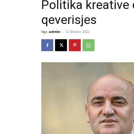
Politika kreative
qeverisjes
Nga
admin
-
12 Shtator 2022