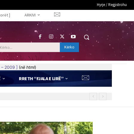
Hyrje / Regjistrohu
torët ]
ARKIVI
Kërko
Kërko...
 – 2009 ]
(
në html
)
Ë
RRETH “FJALA E LIRË”