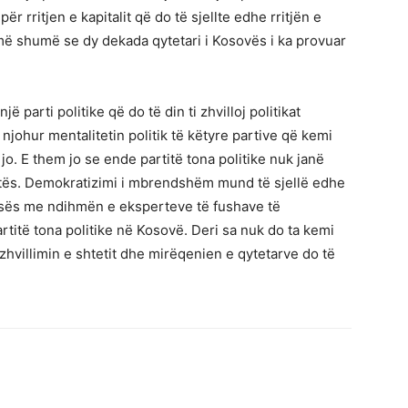
r rritjen e kapitalit që do të sjellte edhe rritjën e
r më shumë se dy dekada qytetari i Kosovës i ka provuar
.
 parti politike që do të din ti zhvilloj politikat
johur mentalitetin politik të këtyre partive që kemi
jo. E them jo se ende partitë tona politike nuk janë
ës. Demokratizimi i mbrendshëm mund të sjellë edhe
isës me ndihmën e eksperteve të fushave të
titë tona politike në Kosovë. Deri sa nuk do ta kemi
zhvillimin e shtetit dhe mirëqenien e qytetarve do të