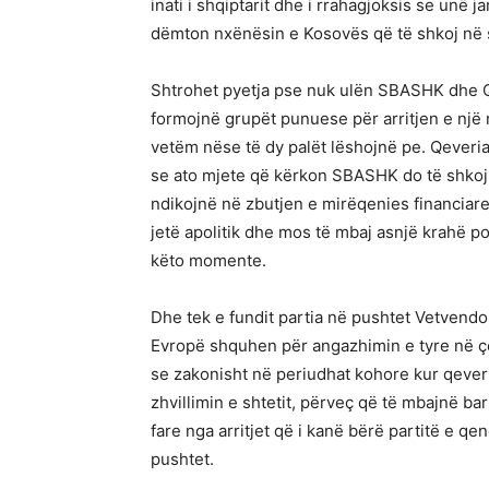
inati i shqiptarit dhe i rrahagjoksis se un
dëmton nxënësin e Kosovës që të shkoj në sh
Shtrohet pyetja pse nuk ulën SBASHK dhe Qev
formojnë grupët punuese për arritjen e një
vetëm nëse të dy palët lëshojnë pe. Qeveri
se ato mjete që kërkon SBASHK do të shkojn
ndikojnë në zbutjen e mirëqenies financiare
jetë apolitik dhe mos të mbaj asnjë krahë p
këto momente.
Dhe tek e fundit partia në pushtet Vetvendosj
Evropë shquhen për angazhimin e tyre në çës
se zakonisht në periudhat kohore kur qeveri
zhvillimin e shtetit, përveç që të mbajnë ba
fare nga arritjet që i kanë bërë partitë e qe
pushtet.