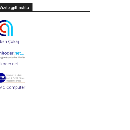
Vizito gjithashtu
rben Çokaj
hkoder.net…
MC Computer