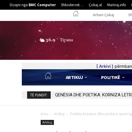
Dizajni nga
BMC Computer
Shkoder.net…
Çokaj.al
Marinaj.info
Arben Çokaj
S
36.9
C
Tirana
[ Arkivi ]
përmban 
ARTIKUJ
POLITIKË
Gjeografia e trupit tënd
TË FUNDIT:
Kreu
Artikuj
Politika kreative dhe pesha e qeveris
Artikuj