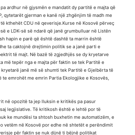
a ardhur në gjysmën e mandatit dy partitë e majta që
P, qytetarët gjerman e kanë një zhgënjim të madh me
ë të kthehët CDU në qeverisje.Kurse në Kosovë përveç
së e LDK-së së ndarë që janë grumbulluar në Listën
ësh hapin e parë që është dashtë ta marrin është
he ta caktojnë drejtimin politik se a janë parti e
pektrit të majt. Në bazë të zgjedhjës se dy kryetarve
 ka më tepër nga e majta për faktin se tek Partitë e
 kryetarë janë më së shumti tek Partitë e Gjelbërta të
të te emrohët me emrin Partia Ekologjike e Kosovës,
it në opozitë ta jep lluksin e kritikës pa pasur
aj legjislative. Të kritikosh është e lehtë por të
 nuk ke mundësi ta shtosh buxhetin me automatizëm, e
jo vetëm në Kosovë por edhe në shtetët e perëndimit
isje për faktin se nuk dijnë ti bëjnë politikat