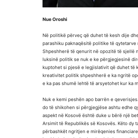
Nue Oroshi
Në politikë përveç që duhet të kesh dije dh
parashiku paknaqësitë politike të qytetarv
Shpeshherë të qenurit në opozitë të sjellë nj
luksinë politik se nuk e ke përgjegjesinë di
kuptohet si pjesë e legjislativit që duhet të 
kreativitet politik shpeshherë e ka ngritë 
e ka pas shumë lehtë të arsyetohet kur ka 
Nuk e kemi peshën apo barrën e qeverisjes.
do të shikohen si përgjegjëse ashtu edhe q
aspekt në Kosovë është duke u bërë një bet
Arsimit të Republikës së Kosovës. Këto dy t
përbashkët ngritjen e mirëqenies financiare 