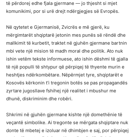
të përdorej edhe fjala gjermane — jo thjesht si mjet
komunikimi, por si urë drejt ndërgjegjes së Evropës.
Në qytetet e Gjermanisë, Zvicrës e më gjerë, ku
mërgimtarët shqiptarë jetonin mes punës së rëndë dhe
mallkimit të kurbetit, traktet në gjuhën gjermane bartnin
mbi vete një mision të madh moral dhe politik. Ato nuk
ishin vetëm tekste informuese, ato ishin dëshmi të gjalla
të një populli të shtypur që përpiqej të thyente murin e
heshtjes ndërkombëtare. Nëpërmjet tyre, shqiptarët e
Kosovës kërkonin t’i tregonin botës se pas propagandës
zyrtare jugosllave fshihej një realitet i mbushur me
dhunë, diskriminim dhe robëri.
Shkrimi në gjuhën gjermane kishte një domethënie të
veçantë simbolike. Ai tregonte se mërgata shqiptare nuk
donte të mbetej e izoluar në dhimbjen e saj, por përpiqej