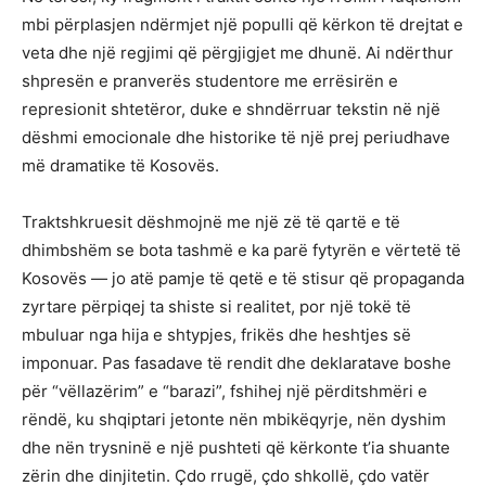
mbi përplasjen ndërmjet një populli që kërkon të drejtat e
veta dhe një regjimi që përgjigjet me dhunë. Ai ndërthur
shpresën e pranverës studentore me errësirën e
represionit shtetëror, duke e shndërruar tekstin në një
dëshmi emocionale dhe historike të një prej periudhave
më dramatike të Kosovës.
Traktshkruesit dëshmojnë me një zë të qartë e të
dhimbshëm se bota tashmë e ka parë fytyrën e vërtetë të
Kosovës — jo atë pamje të qetë e të stisur që propaganda
zyrtare përpiqej ta shiste si realitet, por një tokë të
mbuluar nga hija e shtypjes, frikës dhe heshtjes së
imponuar. Pas fasadave të rendit dhe deklaratave boshe
për “vëllazërim” e “barazi”, fshihej një përditshmëri e
rëndë, ku shqiptari jetonte nën mbikëqyrje, nën dyshim
dhe nën trysninë e një pushteti që kërkonte t’ia shuante
zërin dhe dinjitetin. Çdo rrugë, çdo shkollë, çdo vatër