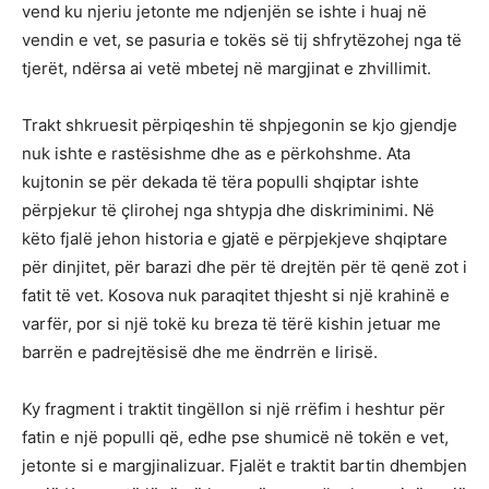
vend ku njeriu jetonte me ndjenjën se ishte i huaj në
vendin e vet, se pasuria e tokës së tij shfrytëzohej nga të
tjerët, ndërsa ai vetë mbetej në margjinat e zhvillimit.
Trakt shkruesit përpiqeshin të shpjegonin se kjo gjendje
nuk ishte e rastësishme dhe as e përkohshme. Ata
kujtonin se për dekada të tëra populli shqiptar ishte
përpjekur të çlirohej nga shtypja dhe diskriminimi. Në
këto fjalë jehon historia e gjatë e përpjekjeve shqiptare
për dinjitet, për barazi dhe për të drejtën për të qenë zot i
fatit të vet. Kosova nuk paraqitet thjesht si një krahinë e
varfër, por si një tokë ku breza të tërë kishin jetuar me
barrën e padrejtësisë dhe me ëndrrën e lirisë.
Ky fragment i traktit tingëllon si një rrëfim i heshtur për
fatin e një populli që, edhe pse shumicë në tokën e vet,
jetonte si e margjinalizuar. Fjalët e traktit bartin dhembjen