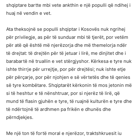
shqiptare bartte mbi vete ankthin e një populli që ndihej i
huaj në vendin e vet.
Ata theksojnë se populli shqiptar i Kosovës nuk ngrihej
për privilegje, as për të sunduar mbi të tjerët, por vetëm
për atë që është më njerëzorja dhe më themelorja ndër
të drejtat: të drejtën për të jetuar i lirë, me dinjitet dhe i
barabartë në truallin e vet stërgjyshor. Kërkesa e tyre nuk
ishte thirrje për urrejtje, por për drejtësi; nuk ishte etje
për përçarje, por për njohjen e së vërtetës dhe të qenies
së tyre kombëtare. Shqiptarët kërkonin të mos jetonin më
si të heshtur e të nënshtruar, por si njerëz të lirë, që
mund të flasin gjuhën e tyre, të ruajnë kulturën e tyre dhe
të ndërtojnë të ardhmen pa frikën e dhunës dhe
përndjekjes.
Me një ton të fortë moral e njerëzor, traktshkruesit iu