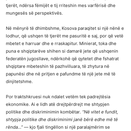
tjerët, ndërsa fëmijët e tij rriteshin mes varfërisë dhe
mungesës së perspektivës.
Në mënyrë të dhimbshme, Kosova paraqitet si një nënë e
lodhur, që ushqen të tjerët me pasuritë e saj, por që vetë
mbetet e harruar dhe e rraskapitur. Minierat, toka dhe
puna e shqiptarëve shihen si damarë jete që ushqenin
federatën jugosllave, ndërkohë që qytetet dhe fshatrat
shqiptare mbeteshin të pazhvilluara, të zhytura në
papunësi dhe në pritjen e pafundme të një jete më të
dinjitetshme.
Por traktshkruesi nuk ndalet vetëm tek padrejtësia
ekonomike. Ai e lidh atë drejtpërdrejt me shtypjen
politike dhe diskriminimin kombëtar
. “Në vitet e fundit,
shtypja politike dhe diskriminimi janë bërë edhe më të
rënda…”
— kjo fjali tingëllon si një paralajmërim se