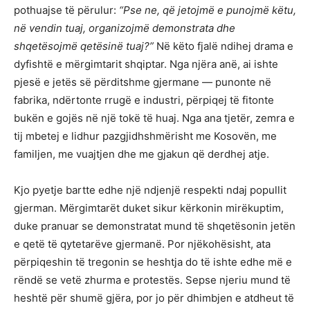
pothuajse të përulur:
“Pse ne, që jetojmë e punojmë këtu,
në vendin tuaj, organizojmë demonstrata dhe
shqetësojmë qetësinë tuaj?”
Në këto fjalë ndihej drama e
dyfishtë e mërgimtarit shqiptar. Nga njëra anë, ai ishte
pjesë e jetës së përditshme gjermane — punonte në
fabrika, ndërtonte rrugë e industri, përpiqej të fitonte
bukën e gojës në një tokë të huaj. Nga ana tjetër, zemra e
tij mbetej e lidhur pazgjidhshmërisht me Kosovën, me
familjen, me vuajtjen dhe me gjakun që derdhej atje.
Kjo pyetje bartte edhe një ndjenjë respekti ndaj popullit
gjerman. Mërgimtarët duket sikur kërkonin mirëkuptim,
duke pranuar se demonstratat mund të shqetësonin jetën
e qetë të qytetarëve gjermanë. Por njëkohësisht, ata
përpiqeshin të tregonin se heshtja do të ishte edhe më e
rëndë se vetë zhurma e protestës. Sepse njeriu mund të
heshtë për shumë gjëra, por jo për dhimbjen e atdheut të