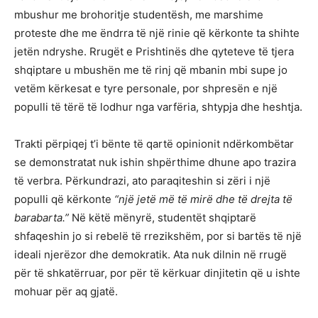
mbushur me brohoritje studentësh, me marshime
proteste dhe me ëndrra të një rinie që kërkonte ta shihte
jetën ndryshe. Rrugët e Prishtinës dhe qyteteve të tjera
shqiptare u mbushën me të rinj që mbanin mbi supe jo
vetëm kërkesat e tyre personale, por shpresën e një
populli të tërë të lodhur nga varfëria, shtypja dhe heshtja.
Trakti përpiqej t’i bënte të qartë opinionit ndërkombëtar
se demonstratat nuk ishin shpërthime dhune apo trazira
të verbra. Përkundrazi, ato paraqiteshin si zëri i një
populli që kërkonte
“një jetë më të mirë dhe të drejta të
barabarta.”
Në këtë mënyrë, studentët shqiptarë
shfaqeshin jo si rebelë të rrezikshëm, por si bartës të një
ideali njerëzor dhe demokratik. Ata nuk dilnin në rrugë
për të shkatërruar, por për të kërkuar dinjitetin që u ishte
mohuar për aq gjatë.