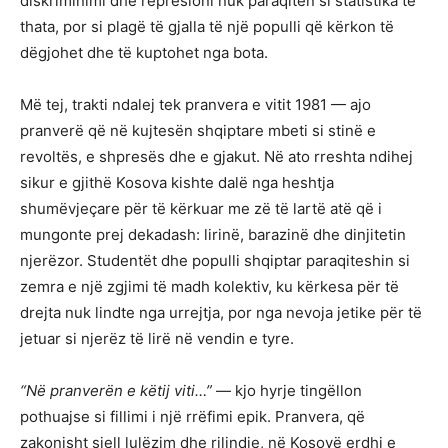
diskriminimi dhe represioni nuk paraqiten si statistika të
thata, por si plagë të gjalla të një populli që kërkon të
dëgjohet dhe të kuptohet nga bota.
Më tej, trakti ndalej tek pranvera e vitit 1981 — ajo
pranverë që në kujtesën shqiptare mbeti si stinë e
revoltës, e shpresës dhe e gjakut. Në ato rreshta ndihej
sikur e gjithë Kosova kishte dalë nga heshtja
shumëvjeçare për të kërkuar me zë të lartë atë që i
mungonte prej dekadash: lirinë, barazinë dhe dinjitetin
njerëzor. Studentët dhe populli shqiptar paraqiteshin si
zemra e një zgjimi të madh kolektiv, ku kërkesa për të
drejta nuk lindte nga urrejtja, por nga nevoja jetike për të
jetuar si njerëz të lirë në vendin e tyre.
“Në pranverën e këtij viti…”
— kjo hyrje tingëllon
pothuajse si fillimi i një rrëfimi epik. Pranvera, që
zakonisht sjell lulëzim dhe rilindje, në Kosovë erdhi e