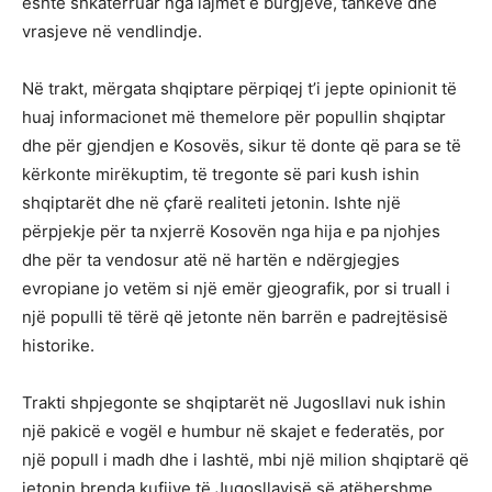
është shkatërruar nga lajmet e burgjeve, tankeve dhe
vrasjeve në vendlindje.
Në trakt, mërgata shqiptare përpiqej t’i jepte opinionit të
huaj informacionet më themelore për popullin shqiptar
dhe për gjendjen e Kosovës, sikur të donte që para se të
kërkonte mirëkuptim, të tregonte së pari kush ishin
shqiptarët dhe në çfarë realiteti jetonin. Ishte një
përpjekje për ta nxjerrë Kosovën nga hija e pa njohjes
dhe për ta vendosur atë në hartën e ndërgjegjes
evropiane jo vetëm si një emër gjeografik, por si truall i
një populli të tërë që jetonte nën barrën e padrejtësisë
historike.
Trakti shpjegonte se shqiptarët në Jugosllavi nuk ishin
një pakicë e vogël e humbur në skajet e federatës, por
një popull i madh dhe i lashtë, mbi një milion shqiptarë që
jetonin brenda kufijve të Jugosllavisë së atëhershme.