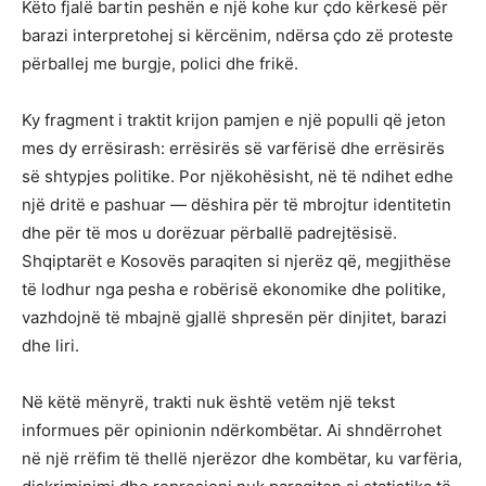
Këto fjalë bartin peshën e një kohe kur çdo kërkesë për
barazi interpretohej si kërcënim, ndërsa çdo zë proteste
përballej me burgje, polici dhe frikë.
Ky fragment i traktit krijon pamjen e një populli që jeton
mes dy errësirash: errësirës së varfërisë dhe errësirës
së shtypjes politike. Por njëkohësisht, në të ndihet edhe
një dritë e pashuar — dëshira për të mbrojtur identitetin
dhe për të mos u dorëzuar përballë padrejtësisë.
Shqiptarët e Kosovës paraqiten si njerëz që, megjithëse
të lodhur nga pesha e robërisë ekonomike dhe politike,
vazhdojnë të mbajnë gjallë shpresën për dinjitet, barazi
dhe liri.
Në këtë mënyrë, trakti nuk është vetëm një tekst
informues për opinionin ndërkombëtar. Ai shndërrohet
në një rrëfim të thellë njerëzor dhe kombëtar, ku varfëria,