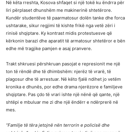
Në këta rreshta, Kosova shfaqet si një tokë ku ëndrra për
liri përplaset dhunshëm me makinerinë shtetërore.
Kundër studentëve të paarmatosur dolën tanke dhe forca
ushtarake, sikur regjimi të kishte frikë nga vetë zëri i
rinisë shqiptare. Ky kontrast midis protestuesve që
kërkonin barazi dhe aparatit të armatosur shtetëror e bën
edhe më tragjike pamjen e asaj pranvere.
Trakt shkruesi përshkruan pasojat e represionit me një
ton të rëndë dhe të dhimbshëm: njerëz të vrarë, të
plagosur dhe të arrestuar. Në këto fjalë ndihet jo vetëm
kronika e dhunës, por edhe drama njerëzore e familjeve
shqiptare. Pas çdo të vrari ishte një nënë që qante, një
shtëpi e mbuluar me zi dhe një ëndërr e ndërprerë në
mes.
“Familje të tëra jetojnë nën terrorin e policisë dhe