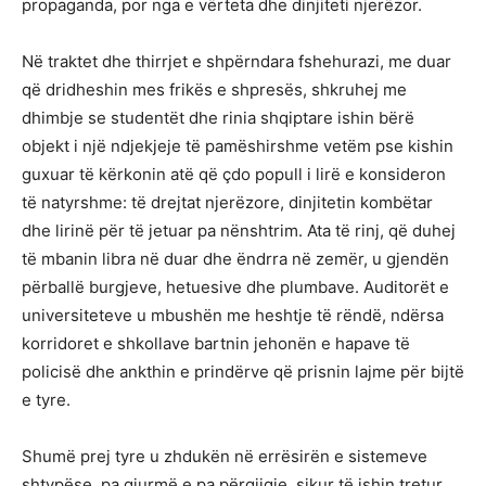
propaganda, por nga e vërteta dhe dinjiteti njerëzor.
Në traktet dhe thirrjet e shpërndara fshehurazi, me duar
që dridheshin mes frikës e shpresës, shkruhej me
dhimbje se studentët dhe rinia shqiptare ishin bërë
objekt i një ndjekjeje të pamëshirshme vetëm pse kishin
guxuar të kërkonin atë që çdo popull i lirë e konsideron
të natyrshme: të drejtat njerëzore, dinjitetin kombëtar
dhe lirinë për të jetuar pa nënshtrim. Ata të rinj, që duhej
të mbanin libra në duar dhe ëndrra në zemër, u gjendën
përballë burgjeve, hetuesive dhe plumbave. Auditorët e
universiteteve u mbushën me heshtje të rëndë, ndërsa
korridoret e shkollave bartnin jehonën e hapave të
policisë dhe ankthin e prindërve që prisnin lajme për bijtë
e tyre.
Shumë prej tyre u zhdukën në errësirën e sistemeve
shtypëse, pa gjurmë e pa përgjigje, sikur të ishin tretur