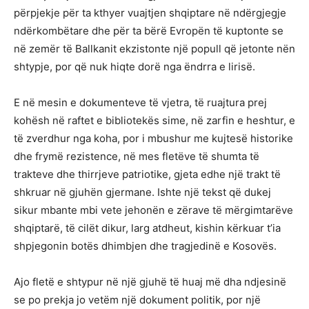
përpjekje për ta kthyer vuajtjen shqiptare në ndërgjegje
ndërkombëtare dhe për ta bërë Evropën të kuptonte se
në zemër të Ballkanit ekzistonte një popull që jetonte nën
shtypje, por që nuk hiqte dorë nga ëndrra e lirisë.
E në mesin e dokumenteve të vjetra, të ruajtura prej
kohësh në raftet e bibliotekës sime, në zarfin e heshtur, e
të zverdhur nga koha, por i mbushur me kujtesë historike
dhe frymë rezistence, në mes fletëve të shumta të
trakteve dhe thirrjeve patriotike, gjeta edhe një trakt të
shkruar në gjuhën gjermane. Ishte një tekst që dukej
sikur mbante mbi vete jehonën e zërave të mërgimtarëve
shqiptarë, të cilët dikur, larg atdheut, kishin kërkuar t’ia
shpjegonin botës dhimbjen dhe tragjedinë e Kosovës.
Ajo fletë e shtypur në një gjuhë të huaj më dha ndjesinë
se po prekja jo vetëm një dokument politik, por një