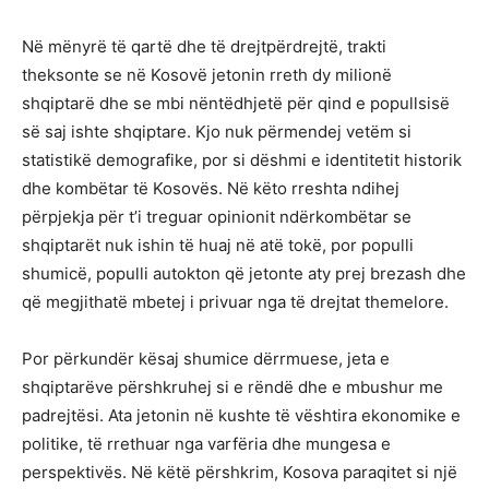
Në mënyrë të qartë dhe të drejtpërdrejtë, trakti
theksonte se në Kosovë jetonin rreth dy milionë
shqiptarë dhe se mbi nëntëdhjetë për qind e popullsisë
së saj ishte shqiptare. Kjo nuk përmendej vetëm si
statistikë demografike, por si dëshmi e identitetit historik
dhe kombëtar të Kosovës. Në këto rreshta ndihej
përpjekja për t’i treguar opinionit ndërkombëtar se
shqiptarët nuk ishin të huaj në atë tokë, por populli
shumicë, populli autokton që jetonte aty prej brezash dhe
që megjithatë mbetej i privuar nga të drejtat themelore.
Por përkundër kësaj shumice dërrmuese, jeta e
shqiptarëve përshkruhej si e rëndë dhe e mbushur me
padrejtësi. Ata jetonin në kushte të vështira ekonomike e
politike, të rrethuar nga varfëria dhe mungesa e
perspektivës. Në këtë përshkrim, Kosova paraqitet si një