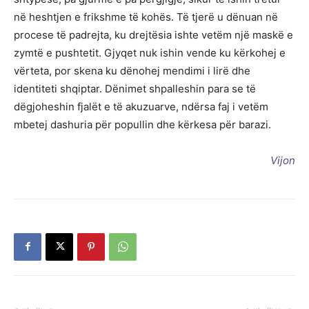
në heshtjen e frikshme të kohës. Të tjerë u dënuan në
procese të padrejta, ku drejtësia ishte vetëm një maskë e
zymtë e pushtetit. Gjyqet nuk ishin vende ku kërkohej e
vërteta, por skena ku dënohej mendimi i lirë dhe
identiteti shqiptar. Dënimet shpalleshin para se të
dëgjoheshin fjalët e të akuzuarve, ndërsa faj i vetëm
mbetej dashuria për popullin dhe kërkesa për barazi.
Vijon