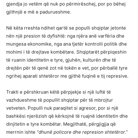
gjendja jo vetëm që nuk po përmirësohej, por po bëhej
gjithnjë e më e padurueshme.
Në këta rreshta ndihet qartë se populli shqiptar jetonte
nën një presion të dyfishtë: nga njëra anë varfëria dhe
mungesa ekonomike, nga ana tjetër kontrolli politik dhe
mohimi i të drejtave kombëtare. Shqiptarët përpiqeshin
të ruanin identitetin e tyre, gjuhën, kulturën dhe të
drejtën për të qenë zot në tokën e vet, por përballë tyre
ngrihej aparati shtetëror me gjithë fuqinë e tij represive.
Trakti e përshkruan këtë përpjekje si një luftë të
vazhdueshme të popullit shqiptar për të mbrojtur
vetveten. Populli nuk paraqitet si agresor, por si një
bashkësi njerëzish që kërkojnë të ruajnë identitetin dhe
dinjitetin e tyre kombëtar. Megjithatë, përgjigjja që
merrnin ishte
“dhunë policore dhe represion shtetëror.”