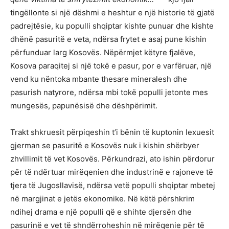
tingëllonte si një dëshmi e heshtur e një historie të gjatë
padrejtësie, ku populli shqiptar kishte punuar dhe kishte
dhënë pasuritë e veta, ndërsa frytet e asaj pune kishin
përfunduar larg Kosovës. Nëpërmjet këtyre fjalëve,
Kosova paraqitej si një tokë e pasur, por e varfëruar, një
vend ku nëntoka mbante thesare mineralesh dhe
pasurish natyrore, ndërsa mbi tokë populli jetonte mes
mungesës, papunësisë dhe dëshpërimit.
Trakt shkruesit përpiqeshin t’i bënin të kuptonin lexuesit
gjerman se pasuritë e Kosovës nuk i kishin shërbyer
zhvillimit të vet Kosovës. Përkundrazi, ato ishin përdorur
për të ndërtuar mirëqenien dhe industrinë e rajoneve të
tjera të Jugosllavisë, ndërsa vetë populli shqiptar mbetej
në margjinat e jetës ekonomike. Në këtë përshkrim
ndihej drama e një populli që e shihte djersën dhe
pasurinë e vet të shndërroheshin në mirëqenie për të