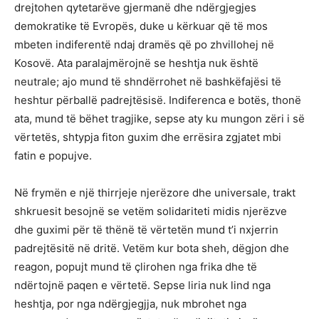
drejtohen qytetarëve gjermanë dhe ndërgjegjes
demokratike të Evropës, duke u kërkuar që të mos
mbeten indiferentë ndaj dramës që po zhvillohej në
Kosovë. Ata paralajmërojnë se heshtja nuk është
neutrale; ajo mund të shndërrohet në bashkëfajësi të
heshtur përballë padrejtësisë. Indiferenca e botës, thonë
ata, mund të bëhet tragjike, sepse aty ku mungon zëri i së
vërtetës, shtypja fiton guxim dhe errësira zgjatet mbi
fatin e popujve.
Në frymën e një thirrjeje njerëzore dhe universale, trakt
shkruesit besojnë se vetëm solidariteti midis njerëzve
dhe guximi për të thënë të vërtetën mund t’i nxjerrin
padrejtësitë në dritë. Vetëm kur bota sheh, dëgjon dhe
reagon, popujt mund të çlirohen nga frika dhe të
ndërtojnë paqen e vërtetë. Sepse liria nuk lind nga
heshtja, por nga ndërgjegjja, nuk mbrohet nga