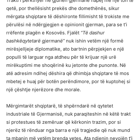
Trakti i përkthyer në gjuhën gjermane hapej me një ton të
qetë, por thellësisht prekës dhe domethënës, sikur
mërgata shqiptare të dëshironte fillimisht të trokiste me
përulësi në ndërgjegjen e opinionit gjerman, para se t’i
rrëfente plagën e Kosovës. Fjalët
“Të dashur
bashkëqytetarë gjermanë”
nuk ishin vetëm një formë
mirësjelljeje diplomatike, ato bartnin përpjekjen e një
populli të larguar nga atdheu për të krijuar një urë
mirëkuptimi me shoqërinë ku jetonte dhe punonte. Në
atë adresim ndihej dëshira që dhimbja shqiptare të mos
mbetej e huaj për botën perëndimore, por të kuptohej si
një çështje njerëzore dhe morale.
Mërgimtarët shqiptarë, të shpërndarë në qytetet
industriale të Gjermanisë, nuk paraqiteshin në këtë trakt
si protestues të zemëruar që kërkonin trazim, por si
njerëz të rënduar nga barra e një tragjedie që nuk mund
ta mbanin më vetëm brenda vetes. Ata ndjenin nevojën t’i