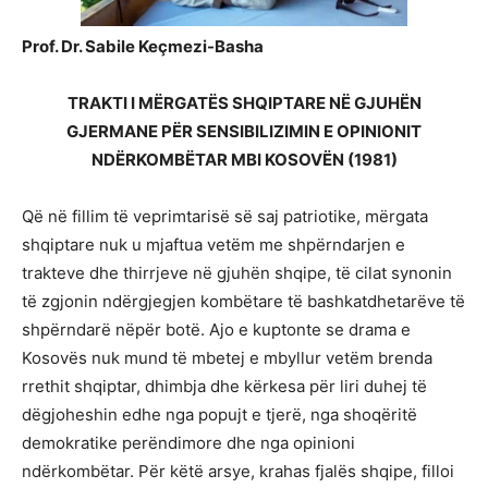
Prof. Dr. Sabile Keçmezi-Basha
TRAKTI I MËRGATËS SHQIPTARE NË GJUHËN
GJERMANE PËR SENSIBILIZIMIN E OPINIONIT
NDËRKOMBËTAR MBI KOSOVËN (1981)
Që në fillim të veprimtarisë së saj patriotike, mërgata
shqiptare nuk u mjaftua vetëm me shpërndarjen e
trakteve dhe thirrjeve në gjuhën shqipe, të cilat synonin
të zgjonin ndërgjegjen kombëtare të bashkatdhetarëve të
shpërndarë nëpër botë. Ajo e kuptonte se drama e
Kosovës nuk mund të mbetej e mbyllur vetëm brenda
rrethit shqiptar, dhimbja dhe kërkesa për liri duhej të
dëgjoheshin edhe nga popujt e tjerë, nga shoqëritë
demokratike perëndimore dhe nga opinioni
ndërkombëtar. Për këtë arsye, krahas fjalës shqipe, filloi