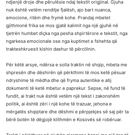
ndjenjë droje dhe përulësie ndaj tekstit origjinal. Gjuha
nuk është vetëm renditje fjalësh, ajo bart nuanca,
emocione, ritëm dhe frymë kohe. Prandaj mbetet
gjithmonë frika se mos gjatë kalimit nga një gjuhë në
tjetrën humbet diçka nga pesha shpirtërore e tekstit, nga
ngarkesa emocionale ose nga kuptimet e fshehta që
trakteshkruesit kishin dashur të përcillnin.
Për këtë arsye, ndërsa e solla traktin në shqip, mbeta me
shpresën dhe dëshirën që përkthimi të mos ketë pësuar
ndryshime të mëdha dhe që fryma autentike e atij
dokumenti të ketë mbetur e paprekur. Sepse, në fund të
fundit, ai trakt nuk është vetëm një tekst i zakonshëm
politik, ai është zëri i një kohe të trazuar, jehona e
mërgatës shqiptare dhe dëshmi e përpjekjes së saj për ta
bërë botën të dëgjojë klithmën e Kosovës së robëruar.