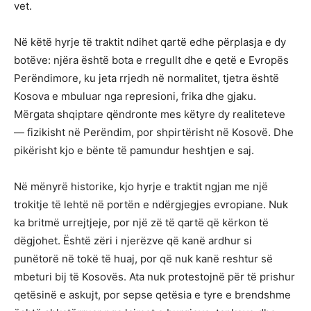
vet.
Në këtë hyrje të traktit ndihet qartë edhe përplasja e dy
botëve: njëra është bota e rregullt dhe e qetë e Evropës
Perëndimore, ku jeta rrjedh në normalitet, tjetra është
Kosova e mbuluar nga represioni, frika dhe gjaku.
Mërgata shqiptare qëndronte mes këtyre dy realiteteve
— fizikisht në Perëndim, por shpirtërisht në Kosovë. Dhe
pikërisht kjo e bënte të pamundur heshtjen e saj.
Në mënyrë historike, kjo hyrje e traktit ngjan me një
trokitje të lehtë në portën e ndërgjegjes evropiane. Nuk
ka britmë urrejtjeje, por një zë të qartë që kërkon të
dëgjohet. Është zëri i njerëzve që kanë ardhur si
punëtorë në tokë të huaj, por që nuk kanë reshtur së
mbeturi bij të Kosovës. Ata nuk protestojnë për të prishur
qetësinë e askujt, por sepse qetësia e tyre e brendshme