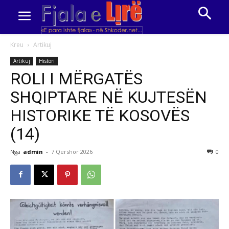
Kreu
Artikuj
Artikuj
Histori
ROLI I MËRGATËS
SHQIPTARE NË KUJTESËN
HISTORIKE TË KOSOVËS
(14)
Nga
admin
-
7 Qershor 2026
0