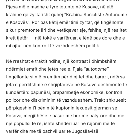
Pjesa më e madhe e tyre jetonte në Kosovë, në atë
krahinë që zyrtarisht quhej “Krahina Socialiste Autonome
e Kosovës”. Por pas këtij emërtimi zyrtar, që tingëllonte
sikur premtonte liri dhe vetëqeverisje, fshihej një realitet
krejt tjetër — një tokë e varfëruar, e lënë pas dore dhe e
mbajtur nën kontroll të vazhdueshëm politik.
Në rreshtat e traktit ndihej një kontrast i dhimbshëm
ndërmjet emrit dhe jetës reale. Fjala
“autonome”
tingëllonte si një premtim për dinjitet dhe barazi, ndërsa
jeta e përditshme e shqiptarëve në Kosovë dëshmonte të
kundërtën: papunësi, prapambetje ekonomike, kontroll
policor dhe diskriminim të vazhdueshëm. Trakt shkruesit
përpiqeshin t’i bënin të kuptonin lexuesit gjerman se
Kosova, megjithëse e pasur me burime natyrore dhe me
një popullsi të re, ishte shndërruar në rajonin më të
varfër dhe më të pazhvilluar të Jugosllavisë.