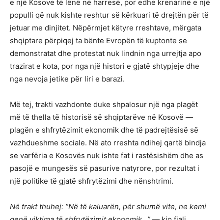
e një Kosove të lënë në harresë, por edhe krenarinë e një
populli që nuk kishte reshtur së kërkuari të drejtën për të
jetuar me dinjitet. Nëpërmjet këtyre rreshtave, mërgata
shqiptare përpiqej ta bënte Evropën të kuptonte se
demonstratat dhe protestat nuk lindnin nga urrejtja apo
trazirat e kota, por nga një histori e gjatë shtypjeje dhe
nga nevoja jetike për liri e barazi.
Më tej, trakti vazhdonte duke shpalosur një nga plagët
më të thella të historisë së shqiptarëve në Kosovë —
plagën e shfrytëzimit ekonomik dhe të padrejtësisë së
vazhdueshme sociale. Në ato rreshta ndihej qartë bindja
se varfëria e Kosovës nuk ishte fat i rastësishëm dhe as
pasojë e mungesës së pasurive natyrore, por rezultat i
një politike të gjatë shfrytëzimi dhe nënshtrimi.
Në trakt thuhej: “Në të kaluarën, për shumë vite, ne kemi
qenë viktima të shfrytëzimit ekonomik…”
— kjo fjali