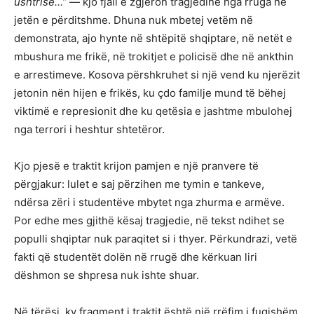
ushtrisë…”
— kjo fjali e zgjeron tragjedinë nga rruga në
jetën e përditshme. Dhuna nuk mbetej vetëm në
demonstrata, ajo hynte në shtëpitë shqiptare, në netët e
mbushura me frikë, në trokitjet e policisë dhe në ankthin
e arrestimeve. Kosova përshkruhet si një vend ku njerëzit
jetonin nën hijen e frikës, ku çdo familje mund të bëhej
viktimë e represionit dhe ku qetësia e jashtme mbulohej
nga terrori i heshtur shtetëror.
Kjo pjesë e traktit krijon pamjen e një pranvere të
përgjakur: lulet e saj përzihen me tymin e tankeve,
ndërsa zëri i studentëve mbytet nga zhurma e armëve.
Por edhe mes gjithë kësaj tragjedie, në tekst ndihet se
populli shqiptar nuk paraqitet si i thyer. Përkundrazi, vetë
fakti që studentët dolën në rrugë dhe kërkuan liri
dëshmon se shpresa nuk ishte shuar.
Në tërësi, ky fragment i traktit është një rrëfim i fuqishëm