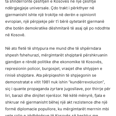
ta shndërronte çështjen e Kosovës në një çështje
ndërgjegjeje universale. Çdo trakt i përkthyer në
gjermanisht ishte një trokitje në derën e opinionit
evropian, një përpjekje për t’i bërë qytetarët gjermanë
dhe botën demokratike dëshmitarë të asaj që po ndodhte
në Kosovë.
Në ato fletë të shtypura me mund dhe të shpërndara
shpesh fshehurazi, mërgimtarët shqiptarë përshkruanin
gjendjen e rëndë politike dhe ekonomike të Kosovës,
represionin policor, burgosjet, vrasjet dhe shtypjen e
rinisë shqiptare. Ata përpiqeshin të shpjegonin se
demonstratat e vitit 1981 nuk ishin “kundërrevolucion”,
siç i quante propaganda zyrtare jugosllave, por thirrje për
liri, barazi dhe dinjitet njerëzor. Në këtë mënyrë, fjala e
shkruar në gjermanisht bëhej një akt rezistence dhe një
formë diplomacie popullore, ku mërgimtarët merrnin mbi
vete rolin e zëdhënësve të Kosovës së heshtur me