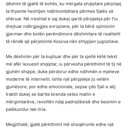
dëshmi të gjallë të kohës, ku mërgata shqiptare përpiqej
ta thyente heshtjen ndërkombëtare përmes fjalës së
shkruar. Në rreshtat e saj dukej qartë përpjekja për t’iu
drejtuar ndërgjegjes evropiane, për ta bërë opinionin
gjerman dhe botën perëndimore dëshmitare të realitetit
të rëndë që përjetonte Kosova nën shtypjen jugosllave.
Me dëshirën për ta kuptuar dhe për ta sjellë këtë tekst
më afër lexuesit shqiptar, iu përvesha përkthimit të tij në
gjuhën shqipe, duke përdorur edhe ndihmën e mjeteve
moderne të internetit. Ishte një përpjekje jo vetëm
gjuhësore, por edhe emocionale, sepse çdo fjali e atij
traktit dukej se bartte brenda vetes mallin e
mërgimtarëve, revoltën ndaj padrejtësisë dhe besimin e
palëkundur tek liria.
Megjithatë, gjatë përkthimit më shoqëronte edhe një