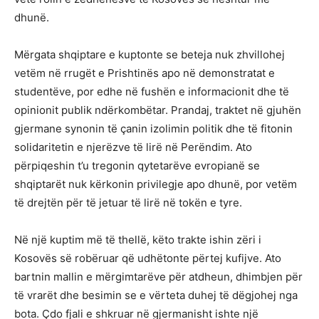
dhunë.
Mërgata shqiptare e kuptonte se beteja nuk zhvillohej
vetëm në rrugët e Prishtinës apo në demonstratat e
studentëve, por edhe në fushën e informacionit dhe të
opinionit publik ndërkombëtar. Prandaj, traktet në gjuhën
gjermane synonin të çanin izolimin politik dhe të fitonin
solidaritetin e njerëzve të lirë në Perëndim. Ato
përpiqeshin t’u tregonin qytetarëve evropianë se
shqiptarët nuk kërkonin privilegje apo dhunë, por vetëm
të drejtën për të jetuar të lirë në tokën e tyre.
Në një kuptim më të thellë, këto trakte ishin zëri i
Kosovës së robëruar që udhëtonte përtej kufijve. Ato
bartnin mallin e mërgimtarëve për atdheun, dhimbjen për
të vrarët dhe besimin se e vërteta duhej të dëgjohej nga
bota. Çdo fjali e shkruar në gjermanisht ishte një