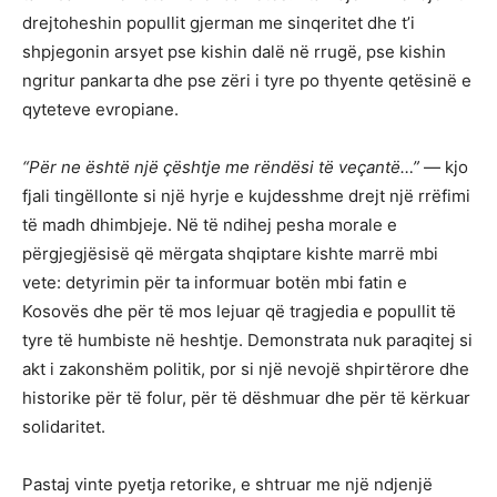
drejtoheshin popullit gjerman me sinqeritet dhe t’i
shpjegonin arsyet pse kishin dalë në rrugë, pse kishin
ngritur pankarta dhe pse zëri i tyre po thyente qetësinë e
qyteteve evropiane.
“Për ne është një çështje me rëndësi të veçantë…”
— kjo
fjali tingëllonte si një hyrje e kujdesshme drejt një rrëfimi
të madh dhimbjeje. Në të ndihej pesha morale e
përgjegjësisë që mërgata shqiptare kishte marrë mbi
vete: detyrimin për ta informuar botën mbi fatin e
Kosovës dhe për të mos lejuar që tragjedia e popullit të
tyre të humbiste në heshtje. Demonstrata nuk paraqitej si
akt i zakonshëm politik, por si një nevojë shpirtërore dhe
historike për të folur, për të dëshmuar dhe për të kërkuar
solidaritet.
Pastaj vinte pyetja retorike, e shtruar me një ndjenjë