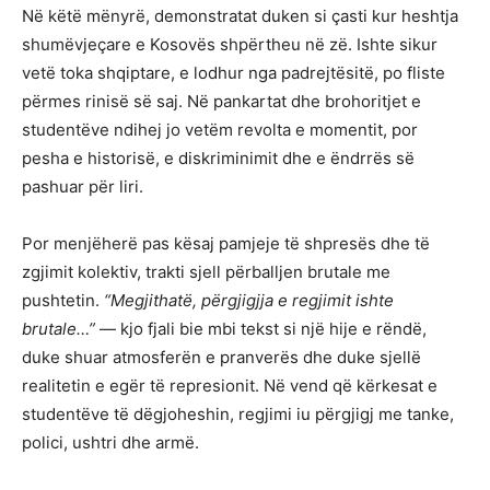
Në këtë mënyrë, demonstratat duken si çasti kur heshtja
shumëvjeçare e Kosovës shpërtheu në zë. Ishte sikur
vetë toka shqiptare, e lodhur nga padrejtësitë, po fliste
përmes rinisë së saj. Në pankartat dhe brohoritjet e
studentëve ndihej jo vetëm revolta e momentit, por
pesha e historisë, e diskriminimit dhe e ëndrrës së
pashuar për liri.
Por menjëherë pas kësaj pamjeje të shpresës dhe të
zgjimit kolektiv, trakti sjell përballjen brutale me
pushtetin.
“Megjithatë, përgjigjja e regjimit ishte
brutale…”
— kjo fjali bie mbi tekst si një hije e rëndë,
duke shuar atmosferën e pranverës dhe duke sjellë
realitetin e egër të represionit. Në vend që kërkesat e
studentëve të dëgjoheshin, regjimi iu përgjigj me tanke,
polici, ushtri dhe armë.