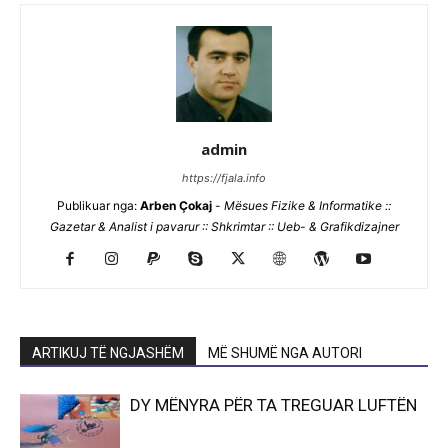
admin
https://fjala.info
Publikuar nga:
Arben Çokaj
-
Mësues Fizike & Informatike ::
Gazetar & Analist i pavarur :: Shkrimtar :: Ueb- & Grafikdizajner
ARTIKUJ TË NGJASHËM
MË SHUMË NGA AUTORI
DY MËNYRA PËR TA TREGUAR LUFTËN