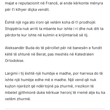
majat e reputacionit në Francë, ai ende kërkonte mënyra
për t’i kthyer diçka vendit.
Është një nga ato ironi që vetëm koha di t’i prodhojë:
Shqipëria nuk arriti ta mbante kur ishte i ri dhe nuk diti ta
përdorte kur ishte në kulmin e krijimtarisë së tij.
Aleksandër Buda do të përcillet për në banesën e fundit
këtë të shtunë në Berat, pas meshës në Katedralen
Ortodokse.
Largimi i tij është një humbje e madhe, por harresa do të
ishte një humbje edhe më e madhe. Një vend që nuk
kujton njerëzit që ndërtojnë pa zhurmë, rrezikon të
mbetet gjithmonë duke kërkuar heronj të rremë atje ku ka
vetëm zhurmë.