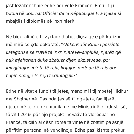
jashtëzakonshme edhe për vetë Francën. Emri i tij u
botua në
Journal Officiel de la République Française
si
mbajtës i diplomës së inxhinierit.
Në biografinë e tij zyrtare thuhet diçka që e përkufizon
më mirë se çdo dekoratë: “
Aleksandër Buda i përkiste
kategorisë së rrallë të inxhinierëve-shpikës, njerëz që
nuk mjaftohen duke zbatuar dijen ekzistuese, por
imagjinojnë mjete të reja, krijojnë metoda të reja dhe
hapin shtigje të reja teknologjike
.”
Edhe në vitet e fundit të jetës, mendimi i tij mbetej i lidhur
me Shqipërinë. Pas ndarjes së tij nga jeta, familjarët
gjetën në telefon komunikime me Ministrinë e Industrisë,
të vitit 2019, për një projekt inovativ të vlerësuar në
Francë, të cilin ai dëshironte ta vinte në zbatim pa asnjë
përfitim personal në vendlindje. Edhe pasi kishte prekur