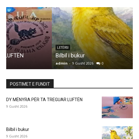
LETËRSI
Bilbil i bukur
admin
-
9 Gusht 2026
0
a
POSTIMET E FUNDIT
DY MËNYRA PËR TA TREGUAR LUFTËN
9 Gusht 2026
Bilbil i bukur
9 Gusht 2026