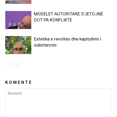
MODELET AUTORITARE S’JETOJNË
DOT PA KONFLIKTE
Estetika e revoltës dhe kapitullimi i
substancës
K O M E N T E