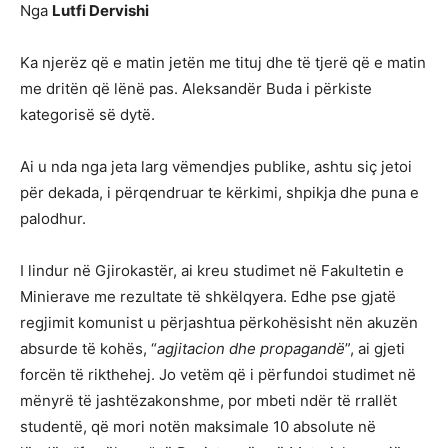
Nga
Lutfi Dervishi
Ka njerëz që e matin jetën me tituj dhe të tjerë që e matin
me dritën që lënë pas. Aleksandër Buda i përkiste
kategorisë së dytë.
Ai u nda nga jeta larg vëmendjes publike, ashtu siç jetoi
për dekada, i përqendruar te kërkimi, shpikja dhe puna e
palodhur.
I lindur në Gjirokastër, ai kreu studimet në Fakultetin e
Minierave me rezultate të shkëlqyera. Edhe pse gjatë
regjimit komunist u përjashtua përkohësisht nën akuzën
absurde të kohës, “
agjitacion dhe propagandë
”, ai gjeti
forcën të rikthehej. Jo vetëm që i përfundoi studimet në
mënyrë të jashtëzakonshme, por mbeti ndër të rrallët
studentë, që mori notën maksimale 10 absolute në