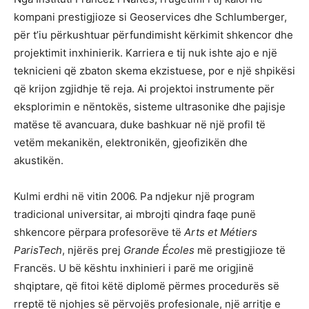
kompani prestigjioze si Geoservices dhe Schlumberger,
për t’iu përkushtuar përfundimisht kërkimit shkencor dhe
projektimit inxhinierik. Karriera e tij nuk ishte ajo e një
teknicieni që zbaton skema ekzistuese, por e një shpikësi
që krijon zgjidhje të reja. Ai projektoi instrumente për
eksplorimin e nëntokës, sisteme ultrasonike dhe pajisje
matëse të avancuara, duke bashkuar në një profil të
vetëm mekanikën, elektronikën, gjeofizikën dhe
akustikën.
Kulmi erdhi në vitin 2006. Pa ndjekur një program
tradicional universitar, ai mbrojti qindra faqe punë
shkencore përpara profesorëve të
Arts et Métiers
ParisTech
, njërës prej
Grande Écoles
më prestigjioze të
Francës. U bë kështu inxhinieri i parë me origjinë
shqiptare, që fitoi këtë diplomë përmes procedurës së
rreptë të njohjes së përvojës profesionale, një arritje e