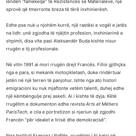
lëndën “famëkeqe” të Rezistencës së Materialeve, një
sprovë që tmerronte breza të tërë inxhinierësh.
Edhe pse nuk u njohëm kurrë, një rastësi e vogël e jetës
na lidh: unë zgjodha të njëjtin profesion, inxhinierinë e
shpimit, disa vite pasi Aleksandër Buda kishte nisur
rrugën e tij profesionale.
Në vitin 1991 ai mori rrugën drejt Francës. Filloi gjithçka
nga e para, si mekanik motoçikletash, duke rindërtuar
jetën në një terren të panjohur. Ishte nga ato histori
emigracioni ku nuk mjaftonte vetëm talenti, duhej edhe
një këmbëngulje prej asketi. Ai i kishte të dyja. Këtë
rrugëtim e dokumenton edhe revista
Arts et Métiers
ParisTech
, e cila e portretizon si njeriun që zgjodhi
Francën “për idealet e lirisë dhe demokracisë”.
Nga Instituti Francez i Naftës, rrugëtimi i tij kaloi në