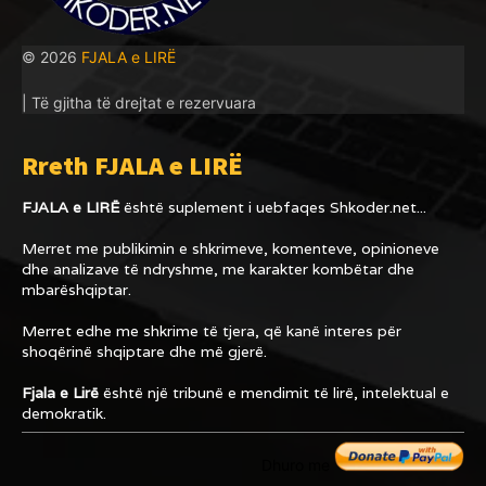
© 2026
FJALA e LIRË
| Të gjitha të drejtat e rezervuara
Rreth FJALA e LIRË
FJALA e LIRË
është suplement i uebfaqes
Shkoder.net...
Merret me publikimin e shkrimeve, komenteve, opinioneve
dhe analizave të ndryshme, me karakter kombëtar dhe
mbarëshqiptar.
Merret edhe me shkrime të tjera, që kanë interes për
shoqërinë shqiptare dhe më gjerë.
Fjala e Lirë
është një tribunë e mendimit të lirë, intelektual e
demokratik.
Dhuro me