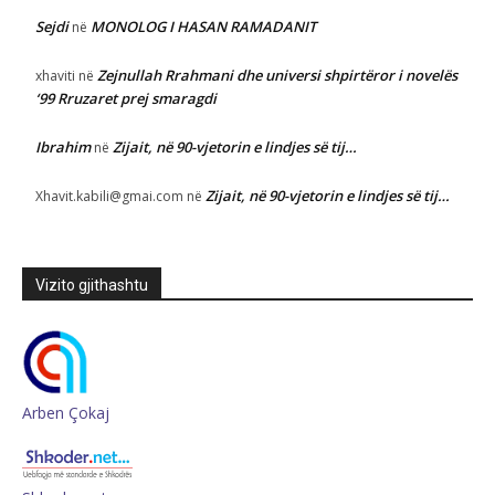
Sejdi
MONOLOG I HASAN RAMADANIT
në
Zejnullah Rrahmani dhe universi shpirtëror i novelës
xhaviti
në
‘99 Rruzaret prej smaragdi
Ibrahim
Zijait, në 90-vjetorin e lindjes së tij…
në
Zijait, në 90-vjetorin e lindjes së tij…
Xhavit.kabili@gmai.com
në
Vizito gjithashtu
Arben Çokaj