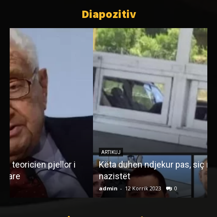
Diapozitiv
ARTIKUJ
Këta duhen ndjekur pas, siç ndoqën hebrenjtë
nazistët
A
admin
-
12 Korrik 2023
0
a