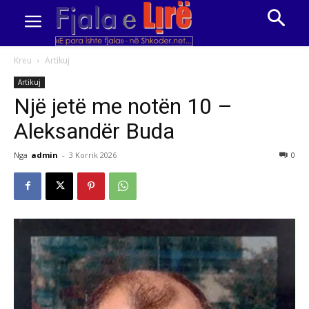
Kreu
Artikuj
Artikuj
Një jetë me notën 10 –
Aleksandër Buda
Nga
admin
-
3 Korrik 2026
0