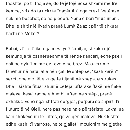
thoshte: po t’i thoja se, do të jetojë aqsa shkami me tre
këmbë, vrik do ta nxirrte “nagëntin” nga brezi. Vetëmse,
nuk më besohet, se në pleqëri: Nana e bëri “musliman”.
Dhe, e shiti një livadh pranë Lumit Zajazit për të shkuar
haxhi në Mekë?!
Babai, vërtetë iku nga mesi ynë familjar, shkaku një
sëmundje të pashërueshme të rëndë kanceri, edhe pse i
doli në dyluftim me dy revole në brez. Mauzerrin e
fshehur në hatullat e nën çati të shtëpisë, “kashikarën”
serbit dhe mollët e kuqe të itljanit në xhepat e strukes.
Dhe, i kishte fituar shumë beteja luftarake flakë më flakë
maleve, kësaj radhe e humbi luftën në shtëpi, pranë
oxhakut. Edhe nga shtrati dergjes, përpara se shpirti t’i
fluturojë në Qiell, herë pas here na e përsëriste: Lakmi ua
kam shokëve mi të luftës, që vdiqën maleve. Nuk kishte
edhe kush t’i varrosë, ne të gjallët i mbulonim me gjethe