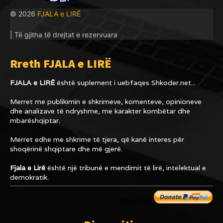
© 2026
FJALA e LIRË
| Të gjitha të drejtat e rezervuara
Rreth FJALA e LIRË
FJALA e LIRË
është suplement i uebfaqes
Shkoder.net...
Merret me publikimin e shkrimeve, komenteve, opinioneve
dhe analizave të ndryshme, me karakter kombëtar dhe
mbarëshqiptar.
Merret edhe me shkrime të tjera, që kanë interes për
shoqërinë shqiptare dhe më gjerë.
Fjala e Lirë
është një tribunë e mendimit të lirë, intelektual e
demokratik.
Dhuro me