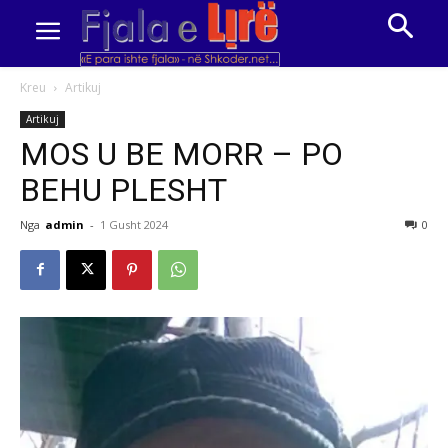
Kreu
Artikuj
Artikuj
MOS U BE MORR – PO
BEHU PLESHT
Nga
admin
-
1 Gusht 2024
0