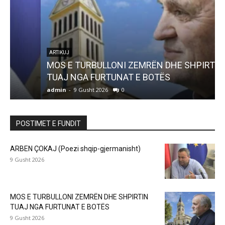
ARTIKUJ
MOS E TURBULLONI ZEMRËN DHE SHPIRTIN
TUAJ NGA FURTUNAT E BOTËS
admin
-
9 Gusht 2026
0
a
POSTIMET E FUNDIT
ARBEN ÇOKAJ (Poezi shqip-gjermanisht)
9 Gusht 2026
MOS E TURBULLONI ZEMRËN DHE SHPIRTIN
TUAJ NGA FURTUNAT E BOTËS
9 Gusht 2026