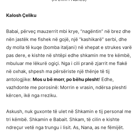
Kalosh Çeliku
Babai, përveç mauzerrit mbi krye, “nagëntin” në brez dhe
nën jastëk me fishek në gojë, një “kashikarë” serbi, dhe
dy molla të kuqe (bomba italjani) në xhepat e strukes varë
pas dere, e kishte në shtëpi edhe shkamin me tre këmbë,
mbuluar me lëkurë ogiçi. Nga i cili pranë zjarrit me flakë
në oxhak, shpesh ma përsëriste një thënje të tij
antologjike:
Mos u bë morr, po bëhu plesht
! Edhe,
vazhdonte me porosinë: Morrin e vrasin, ndërsa pleshti
kërcen, ikë nga rreziku.
Askush, nuk guxonte të ulet në Shkamin e tij personal me
tri këmbë. Shkamin e Babait. Shkam, të cilin e kishte
ndreçur vetë nga trungu i lisit. As, Nana, as ne fëmijët.