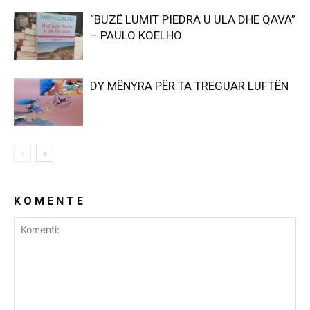
“BUZË LUMIT PIEDRA U ULA DHE QAVA”
– PAULO KOELHO
DY MËNYRA PËR TA TREGUAR LUFTËN
K O M E N T E