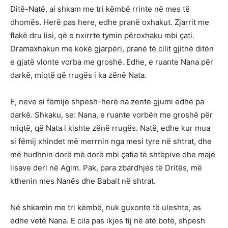
Ditë-Natë, ai shkam me tri këmbë rrinte në mes të
dhomës. Herë pas here, edhe pranë oxhakut. Zjarrit me
flakë dru lisi, që e nxirrte tymin përoxhaku mbi çati.
Dramaxhakun me kokë gjarpëri, pranë të cilit gjithë ditën
e gjatë vlonte vorba me groshë. Edhe, e ruante Nana për
darkë, miqtë që rrugës i ka zënë Nata.
E, neve si fëmijë shpesh-herë na zente gjumi edhe pa
darkë. Shkaku, se: Nana, e ruante vorbën me groshë për
miqtë, që Nata i kishte zënë rrugës. Natë, edhe kur mua
si fëmij xhindet më merrnin nga mesi tyre në shtrat, dhe
më hudhnin dorë më dorë mbi çatia të shtëpive dhe majë
lisave deri në Agim. Pak, para zbardhjes të Dritës, më
kthenin mes Nanës dhe Babait në shtrat.
Në shkamin me tri këmbë, nuk guxonte të uleshte, as
edhe vetë Nana. E cila pas ikjes tij në atë botë, shpesh