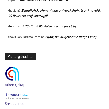
Zejnullah Rrahmani dhe universi shpirtëror i novelës
xhaviti
në
‘99 Rruzaret prej smaragdi
Ibrahim
Zijait, në 90-vjetorin e lindjes së tij…
në
Zijait, në 90-vjetorin e lindjes së tij…
Xhavit.kabili@gmai.com
në
Vizito gjithashtu
Arben Çokaj
Shkoder.net…