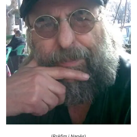
(
Rrëfim i Nanës
)