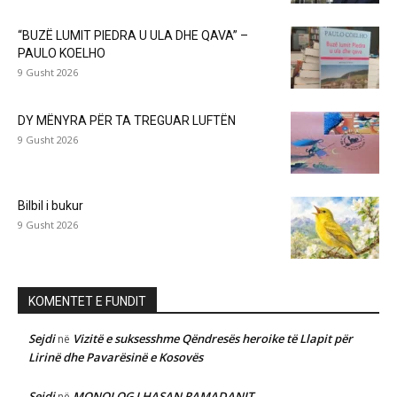
“BUZË LUMIT PIEDRA U ULA DHE QAVA” –
PAULO KOELHO
9 Gusht 2026
DY MËNYRA PËR TA TREGUAR LUFTËN
9 Gusht 2026
Bilbil i bukur
9 Gusht 2026
KOMENTET E FUNDIT
Sejdi
Vizitë e suksesshme Qëndresës heroike të Llapit për
në
Lirinë dhe Pavarësinë e Kosovës
Sejdi
MONOLOG I HASAN RAMADANIT
në