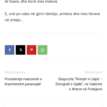
të lisave, dhe borë mes maleve.
E, unë po vdes në gjirin familjar, armëve dhe mes librave
në shtëpi…
Artikulli përpara
Artikulli tjetër
Presidentja marionetë e
Ekspozita “Rrënjët e Llapit –
kryeministrit paranojak!
Etnografi e Gjallë”, në Galerinë
e Arteve në Podujevë