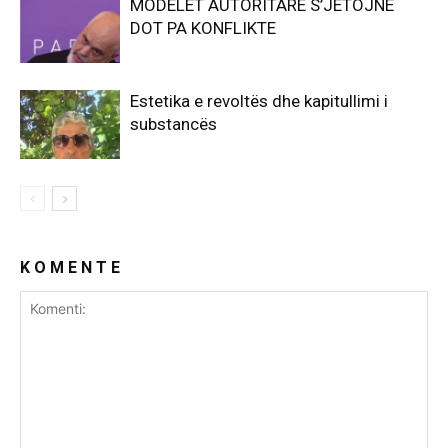
MODELET AUTORITARE S’JETOJNË
DOT PA KONFLIKTE
Estetika e revoltës dhe kapitullimi i
substancës
K O M E N T E