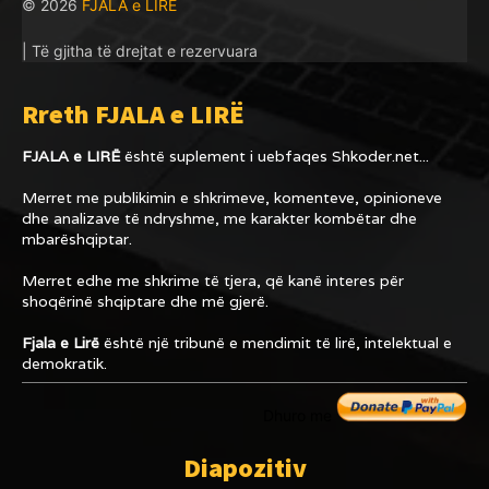
© 2026
FJALA e LIRË
| Të gjitha të drejtat e rezervuara
Rreth FJALA e LIRË
FJALA e LIRË
është suplement i uebfaqes
Shkoder.net...
Merret me publikimin e shkrimeve, komenteve, opinioneve
dhe analizave të ndryshme, me karakter kombëtar dhe
mbarëshqiptar.
Merret edhe me shkrime të tjera, që kanë interes për
shoqërinë shqiptare dhe më gjerë.
Fjala e Lirë
është një tribunë e mendimit të lirë, intelektual e
demokratik.
Dhuro me
Diapozitiv