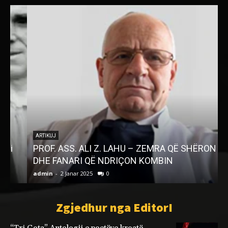
“
ARTIKUJ
PROF. ASS. ALI Z. LAHU – ZEMRA QË SHËRON
r
DHE FANARI QË NDRIÇON KOMBIN
admin
-
2 Janar 2025
0
a
Zgjedhur nga EditorI