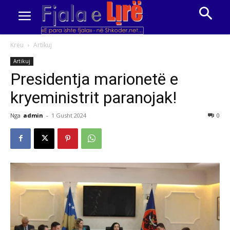
Kreu
Artikuj
Artikuj
Presidentja marionetë e
kryeministrit paranojak!
Nga
admin
-
1 Gusht 2024
0