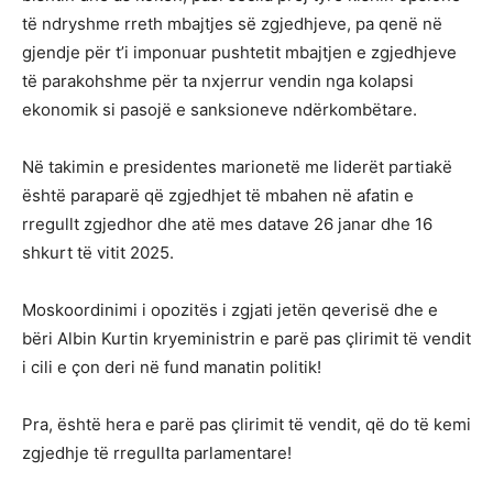
të ndryshme rreth mbajtjes së zgjedhjeve, pa qenë në
gjendje për t’i imponuar pushtetit mbajtjen e zgjedhjeve
të parakohshme për ta nxjerrur vendin nga kolapsi
ekonomik si pasojë e sanksioneve ndërkombëtare.
Në takimin e presidentes marionetë me liderët partiakë
është paraparë që zgjedhjet të mbahen në afatin e
rregullt zgjedhor dhe atë mes datave 26 janar dhe 16
shkurt të vitit 2025.
Moskoordinimi i opozitës i zgjati jetën qeverisë dhe e
bëri Albin Kurtin kryeministrin e parë pas çlirimit të vendit
i cili e çon deri në fund manatin politik!
Pra, është hera e parë pas çlirimit të vendit, që do të kemi
zgjedhje të rregullta parlamentare!