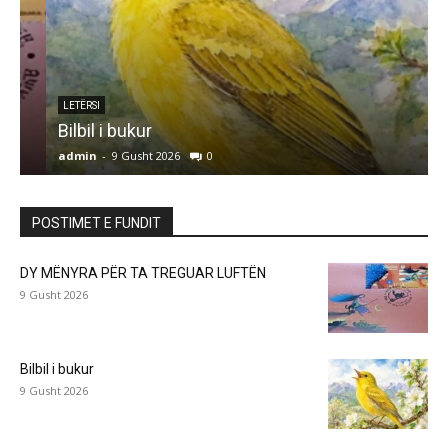
LETËRSI
Bilbil i bukur
admin
-
9 Gusht 2026
0
a
POSTIMET E FUNDIT
DY MËNYRA PËR TA TREGUAR LUFTËN
9 Gusht 2026
Bilbil i bukur
9 Gusht 2026