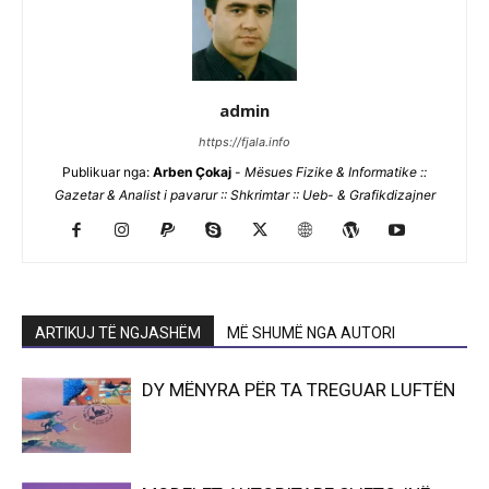
admin
https://fjala.info
Publikuar nga:
Arben Çokaj
-
Mësues Fizike & Informatike ::
Gazetar & Analist i pavarur :: Shkrimtar :: Ueb- & Grafikdizajner
ARTIKUJ TË NGJASHËM
MË SHUMË NGA AUTORI
DY MËNYRA PËR TA TREGUAR LUFTËN