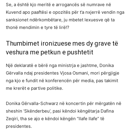
Se, a është kjo meritë e arrogancës së numrave në
Kuvend apo paaftësi e opozitës për t’a nxjerrë vendin nga
sanksionet ndërkombëtare, ju mbetet lexuesve që ta
thonë mendimin e tyre të lirë!?
Thumbimet ironizuese mes dy grave të
veshura me petkun e pushtetit
Një deklaratë e bërë nga ministrja e jashtme, Donika
Gërvalla ndaj presidentes Vjosa Osmani, mori përgjigje
nga kjo e fundit në konferencën për media, pas takimit
me krerët e partive politike.
Donika Gërvalla-Schwarz në koncertin për mërgatën në
sheshin ‘Skënderbeu’, pasi këndoi këngëtarja Dafina
Zeqiri, tha se ajo e këndoi këngën “llafe llafe” të
presidentes.