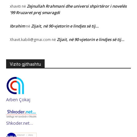
Zejnullah Rrahmani dhe universi shpirtëror i novelës
xhaviti
në
‘99 Rruzaret prej smaragdi
Ibrahim
Zijait, në 90-vjetorin e lindjes së tij…
në
Zijait, në 90-vjetorin e lindjes së tij…
Xhavit.kabili@gmai.com
në
Vizito gjithashtu
Arben Çokaj
Shkoder.net…