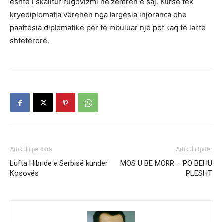
është i skalitur rugovizmi në zemrën e saj. Kurse tek
kryediplomatja vërehen nga largësia injoranca dhe
paaftësia diplomatike për të mbuluar një pot kaq të lartë
shtetërorë.
Artikulli përpara
Artikulli tjetër
Lufta Hibride e Serbisë kunder
MOS U BE MORR – PO BEHU
Kosovës
PLESHT