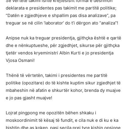
Se vërtetë takimi ishte krejtësisht formal e dëshmon
deklarata e presidentes pas takimit me partitë politike;
“Datën e zgjedhjeve e shpallim pas disa analizave”, pa
treguar se në cilin ‘laborator’ do t’i dërgon ato “analiza”!
Anipse nuk ka treguar presidentja, gjithçka është e qartë
dhe e nënkuptueshe, për zgjedhjet, sikurse për gjithçka
tjetër vendos kryeministri Albin Kurti e jo presidentja
Vjosa Osmani!
Thënë të vërtetën, takimi i presidentes me partitë
politike (opozitare) do të kishte kuptim sikur zgjedhjet të
mbaheshin në afatin e shkurtër kohor, brenda dy muajve
e jo pas gjasht muajve!
Lojrat pingpong me opozitën bëhen shkaku i
moskoordinimit të kësaj të fundit, e cila nuk e di ku e ka
bishtin dhe as koken, pasi secila prej tyre kishin opsione