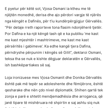
E pyetur për këtë sot, Vjosa Osmani ia ktheu me të
njëjtën monedhë, derisa dhe ajo përdori vargje të njërës
nga këngët e Dafinës, për t’iu kundërpërgjigjur Gërvallës.
“Për detaje rreth raporteve tona flasim ndonjëherë tjetër.
Por Dafina e ka një këngë tash që e ka publiku ‘me kast
me kast mjeshtër i mashtrimeve, me kast me kast
përsëritës i gabimeve’. Ka edhe kangë tjera Dafina,
përndryshe përpunim i këngës së Gilit”, deklaroi Osmani,
teksa tha se nuk e kishte dëgjuar deklaratën e Gërvallës,
ish bashkëpartiakes së saj.
Loja ironizuese mes Vjosa Osmanit dhe Donika Gërvallës
është pak më tepër se adoleshente dhe fëmijërore, është
qesharake dhe nën çdo nivel diplomatik. Shihen qartë tek
zonja e parë e shtetit mendjemadhësia dhe arroganca, që
janë tipare të mishëruara në shpirtin e saj ashtu siq nuk