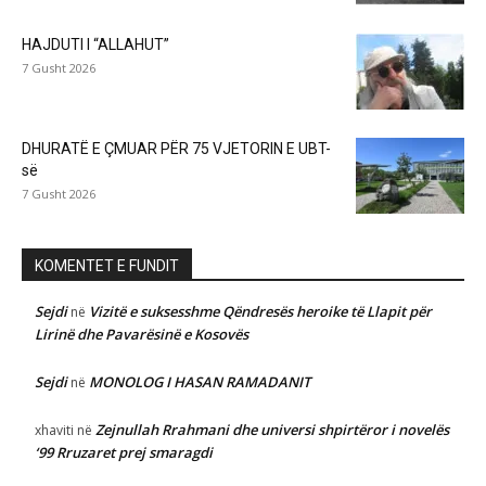
HAJDUTI I “ALLAHUT”
7 Gusht 2026
DHURATË E ÇMUAR PËR 75 VJETORIN E UBT-
së
7 Gusht 2026
KOMENTET E FUNDIT
Sejdi
Vizitë e suksesshme Qëndresës heroike të Llapit për
në
Lirinë dhe Pavarësinë e Kosovës
Sejdi
MONOLOG I HASAN RAMADANIT
në
Zejnullah Rrahmani dhe universi shpirtëror i novelës
xhaviti
në
‘99 Rruzaret prej smaragdi