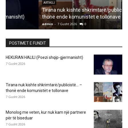
ARTIKUJ
Tirana nuk kishte shkrimtarë/publicistë… –
thonë ende komunistët e tollonave
admin
-
7 Gusht 2026
0
a
POSTIMET E FUNDIT
HEKURAN HALILI (Poezi shqip-gjermanisht)
7 Gusht 2026
Tirana nuk kishte shkrimtarë/publicistë… –
thonë ende komunistët e tollonave
7 Gusht 2026
Monolog me veten, kur nuk kam një partnere
për të biseduar
7 Gusht 2026