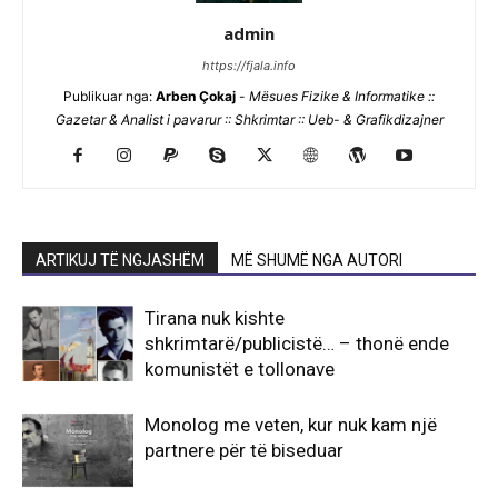
admin
https://fjala.info
Publikuar nga:
Arben Çokaj
-
Mësues Fizike & Informatike ::
Gazetar & Analist i pavarur :: Shkrimtar :: Ueb- & Grafikdizajner
ARTIKUJ TË NGJASHËM
MË SHUMË NGA AUTORI
Tirana nuk kishte
shkrimtarë/publicistë… – thonë ende
komunistët e tollonave
Monolog me veten, kur nuk kam një
partnere për të biseduar