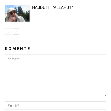
HAJDUTI I “ALLAHUT”
K O M E N T E