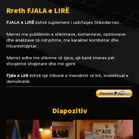
Rreth FJALA e LIRË
FJALA e LIRË
është suplement i uebfaqes
Shkoder.net...
Merret me publikimin e shkrimeve, komenteve, opinioneve
dhe analizave të ndryshme, me karakter kombëtar dhe
mbarëshqiptar.
Merret edhe me shkrime të tjera, që kanë interes për
shoqërinë shqiptare dhe më gjerë.
Fjala e Lirë
është një tribunë e mendimit të lirë, intelektual e
demokratik.
Dhuro me
Diapozitiv