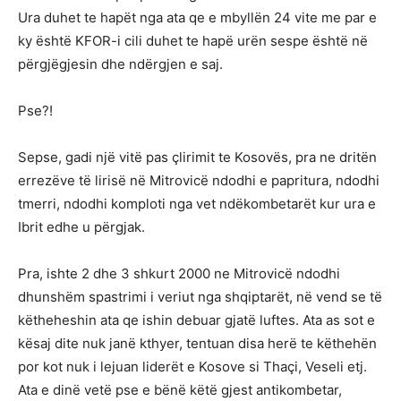
Ura duhet te hapët nga ata qe e mbyllën 24 vite me par e
ky është KFOR-i cili duhet te hapë urën sespe është në
përgjëgjesin dhe ndërgjen e saj.
Pse?!
Sepse, gadi një vitë pas çlirimit te Kosovës, pra ne dritën
errezëve të lirisë në Mitrovicë ndodhi e papritura, ndodhi
tmerri, ndodhi komploti nga vet ndëkombetarët kur ura e
Ibrit edhe u përgjak.
Pra, ishte 2 dhe 3 shkurt 2000 ne Mitrovicë ndodhi
dhunshëm spastrimi i veriut nga shqiptarët, në vend se të
këtheheshin ata qe ishin debuar gjatë luftes. Ata as sot e
kësaj dite nuk janë kthyer, tentuan disa herë te këthehën
por kot nuk i lejuan liderët e Kosove si Thaçi, Veseli etj.
Ata e dinë vetë pse e bënë këtë gjest antikombetar,