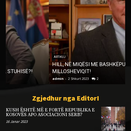
ARTIKUJ
HILL, NË MIQËSI ME BASHKËPUNËTORIN E
MILLOSHEVIQIT!
admin
-
2 Shkurt 2023
2
a
Zgjedhur nga EditorI
KUSH ËSHTË MË E FORTË REPUBLIKA E
KOSOVËS APO ASOCIACIONI SERB?
16 Janar 2023