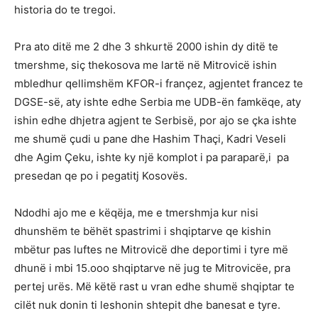
historia do te tregoi.
Pra ato ditë me 2 dhe 3 shkurtë 2000 ishin dy ditë te
tmershme, siç thekosova me lartë në Mitrovicë ishin
mbledhur qellimshëm KFOR-i françez, agjentet francez te
DGSE-së, aty ishte edhe Serbia me UDB-ën famkëqe, aty
ishin edhe dhjetra agjent te Serbisë, por ajo se çka ishte
me shumë çudi u pane dhe Hashim Thaçi, Kadri Veseli
dhe Agim Çeku, ishte ky një komplot i pa paraparë,i pa
presedan qe po i pegatitj Kosovës.
Ndodhi ajo me e këqëja, me e tmershmja kur nisi
dhunshëm te bëhët spastrimi i shqiptarve qe kishin
mbëtur pas luftes ne Mitrovicë dhe deportimi i tyre më
dhunë i mbi 15.ooo shqiptarve në jug te Mitrovicëe, pra
pertej urës. Më këtë rast u vran edhe shumë shqiptar te
cilët nuk donin ti leshonin shtepit dhe banesat e tyre.