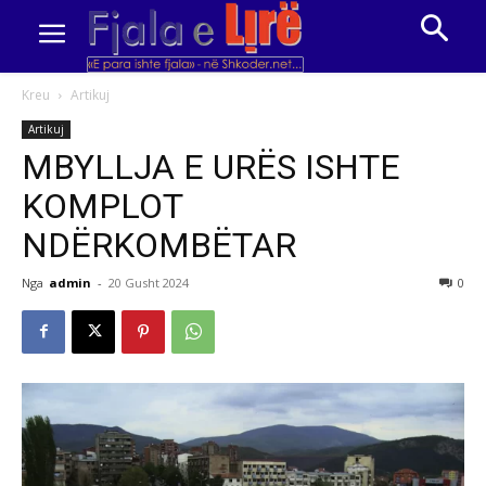
Kreu
Artikuj
Artikuj
MBYLLJA E URËS ISHTE
KOMPLOT
NDËRKOMBËTAR
Nga
admin
-
20 Gusht 2024
0