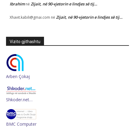
Ibrahim
Zijait, në 90-vjetorin e lindjes së tij…
në
Zijait, në 90-vjetorin e lindjes së tij…
Xhavit.kabili@gmai.com
në
Vizito gjithashtu
Arben Çokaj
Shkoder.net…
BMC Computer