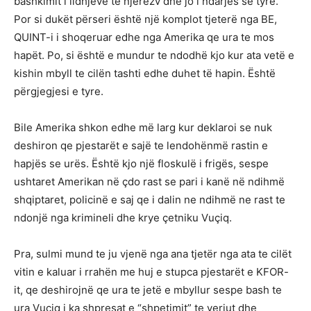
bashkimit i lidhjeve te njërëzv dhe jo i ndarjës se tyre.
Por si dukët përseri është një komplot tjeterë nga BE,
QUINT-i i shoqeruar edhe nga Amerika qe ura te mos
hapët. Po, si është e mundur te ndodhë kjo kur ata vetë e
kishin mbyll te cilën tashti edhe duhet të hapin. Është
përgjegjesi e tyre.
Bile Amerika shkon edhe më larg kur deklaroi se nuk
deshiron qe pjestarët e sajë te lendohënmë rastin e
hapjës se urës. Është kjo një floskulë i frigës, sespe
ushtaret Amerikan në çdo rast se pari i kanë në ndihmë
shqiptaret, policinë e saj qe i dalin ne ndihmë ne rast te
ndonjë nga krimineli dhe krye çetniku Vuçiq.
Pra, sulmi mund te ju vjenë nga ana tjetër nga ata te cilët
vitin e kaluar i rrahën me huj e stupca pjestarët e KFOR-
it, qe deshirojnë qe ura te jetë e mbyllur sespe bash te
ura Vuçiq i ka shpresat e “shpetimit” te veriut dhe