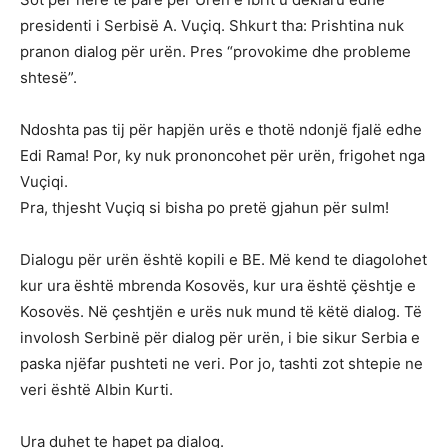
presidenti i Serbisë A. Vuçiq. Shkurt tha: Prishtina nuk
pranon dialog për urën. Pres “provokime dhe probleme
shtesë”.
Ndoshta pas tij për hapjën urës e thotë ndonjë fjalë edhe
Edi Rama! Por, ky nuk prononcohet për urën, frigohet nga
Vuçiqi.
Pra, thjesht Vuçiq si bisha po pretë gjahun për sulm!
Dialogu për urën është kopili e BE. Më kend te diagolohet
kur ura është mbrenda Kosovës, kur ura është çështje e
Kosovës. Në çeshtjën e urës nuk mund të këtë dialog. Të
involosh Serbinë për dialog për urën, i bie sikur Serbia e
paska njëfar pushteti ne veri. Por jo, tashti zot shtepie ne
veri është Albin Kurti.
Ura duhet te hapet pa dialog.