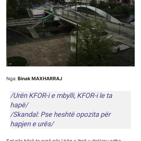
Nga:
Binak MAXHARRAJ
/Urën KFOR-i e mbylli, KFOR-i le ta
hapë/
/Skandal: Pse heshtë opozita për
hapjen e urës/
Sot për hërë te parë për Urën e Ibrit u deklaru edhe