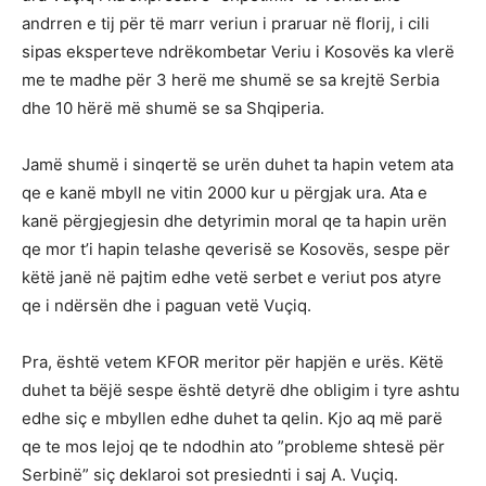
andrren e tij për të marr veriun i praruar në florij, i cili
sipas eksperteve ndrëkombetar Veriu i Kosovës ka vlerë
me te madhe për 3 herë me shumë se sa krejtë Serbia
dhe 10 hërë më shumë se sa Shqiperia.
Jamë shumë i sinqertë se urën duhet ta hapin vetem ata
qe e kanë mbyll ne vitin 2000 kur u përgjak ura. Ata e
kanë përgjegjesin dhe detyrimin moral qe ta hapin urën
qe mor t’i hapin telashe qeverisë se Kosovës, sespe për
këtë janë në pajtim edhe vetë serbet e veriut pos atyre
qe i ndërsën dhe i paguan vetë Vuçiq.
Pra, është vetem KFOR meritor për hapjën e urës. Këtë
duhet ta bëjë sespe është detyrë dhe obligim i tyre ashtu
edhe siç e mbyllen edhe duhet ta qelin. Kjo aq më parë
qe te mos lejoj qe te ndodhin ato ”probleme shtesë për
Serbinë” siç deklaroi sot presiednti i saj A. Vuçiq.