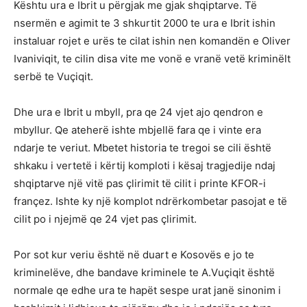
Kështu ura e Ibrit u përgjak me gjak shqiptarve. Të
nsermën e agimit te 3 shkurtit 2000 te ura e Ibrit ishin
instaluar rojet e urës te cilat ishin nen komandën e Oliver
Ivaniviqit, te cilin disa vite me vonë e vranë vetë kriminëlt
serbë te Vuçiqit.
Dhe ura e Ibrit u mbyll, pra qe 24 vjet ajo qendron e
mbyllur. Qe ateherë ishte mbjellë fara qe i vinte era
ndarje te veriut. Mbetet historia te tregoi se cili është
shkaku i vertetë i kërtij komploti i kësaj tragjedije ndaj
shqiptarve një vitë pas çlirimit të cilit i printe KFOR-i
françez. Ishte ky një komplot ndrërkombetar pasojat e të
cilit po i njejmë qe 24 vjet pas çlirimit.
Por sot kur veriu është në duart e Kosovës e jo te
kriminelëve, dhe bandave kriminele te A.Vuçiqit është
normale qe edhe ura te hapët sespe urat janë sinonim i