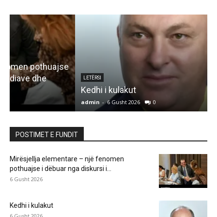
e
LETËRSI
Kedhi i kulakut
admin
-
6 Gusht 2026
0
a
POSTIMET E FUNDIT
Mirësjellja elementare – një fenomen
pothuajse i dëbuar nga diskursi i...
6 Gusht 2026
Kedhi i kulakut
6 Gusht 2026