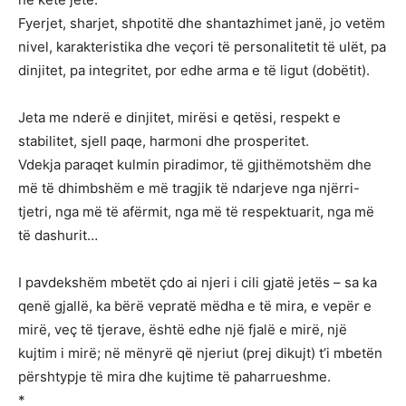
Fyerjet, sharjet, shpotitë dhe shantazhimet janë, jo vetëm
nivel, karakteristika dhe veçori të personalitetit të ulët, pa
dinjitet, pa integritet, por edhe arma e të ligut (dobëtit).
Jeta me nderë e dinjitet, mirësi e qetësi, respekt e
stabilitet, sjell paqe, harmoni dhe prosperitet.
Vdekja paraqet kulmin piradimor, të gjithëmotshëm dhe
më të dhimbshëm e më tragjik të ndarjeve nga njërri-
tjetri, nga më të afërmit, nga më të respektuarit, nga më
të dashurit…
I pavdekshëm mbetët çdo ai njeri i cili gjatë jetës – sa ka
qenë gjallë, ka bërë vepratë mëdha e të mira, e vepër e
mirë, veç të tjerave, është edhe një fjalë e mirë, një
kujtim i mirë; në mënyrë që njeriut (prej dikujt) t’i mbetën
përshtypje të mira dhe kujtime të paharrueshme.
*