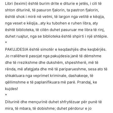
Libri (leximi) është burim drite e diturie e jetës, i cili të
shton diturinë, të pasuron fjalorin, ta pastron fjalorin,
është shok i mirë në vetmi, të largon nga vetitë e këqija,
nga veset e këqija…aty ku tubohen e ruhen libra, aty
është biblioteka, të cilën duhet pasuruar me libra të rinj,
duhet ruajtur, nga se biblioteka është shpirti i një shtëpie.
*
PAKUJDESIA është simotër e keqdashjës dhe keqbërjës.
Jo rrallëherë pasojat nga pakujdesia janë të dëmshme
dhe të rrezikshme dhe dukshëm, shpeshherë, më të
rënda, më afatgjata dhe më të pariparueshme, sesa ato të
shkaktuara nga veprimet kriminale, dashakeqe, të
qëllimshme e të paplanifikuara më parë. Prandaj, ke
kujdes!
*
Diturinë dhe mençurinë duhet shfrytëzuar për punë të
mira, të mbara, të dobishme; duhet përdorur e jo