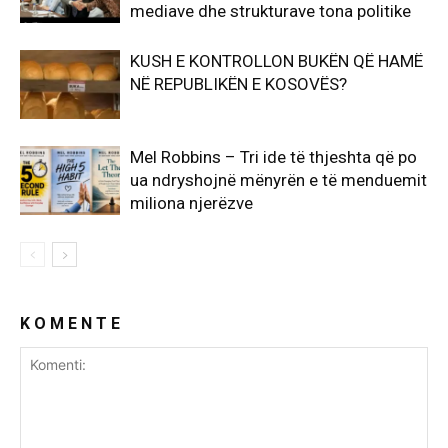
mediave dhe strukturave tona politike
KUSH E KONTROLLON BUKËN QË HAMË
NË REPUBLIKËN E KOSOVËS?
Mel Robbins – Tri ide të thjeshta që po
ua ndryshojnë mënyrën e të menduemit
miliona njerëzve
K O M E N T E