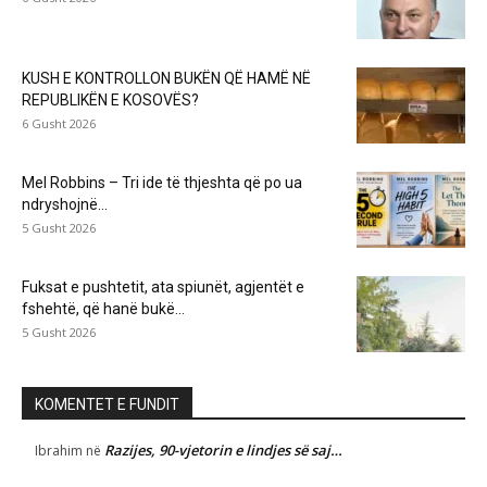
KUSH E KONTROLLON BUKËN QË HAMË NË
REPUBLIKËN E KOSOVËS?
6 Gusht 2026
Mel Robbins – Tri ide të thjeshta që po ua
ndryshojnë...
5 Gusht 2026
Fuksat e pushtetit, ata spiunët, agjentët e
fshehtë, që hanë bukë...
5 Gusht 2026
KOMENTET E FUNDIT
Razijes, 90-vjetorin e lindjes së saj…
Ibrahim
në