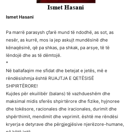
Ismet Hasani
Pa marrë parasysh çfarë mund të ndodhë, as sot, as
nesër, as kurrë, mos ia jep askujt mundësinë dhe
kënaqësinë, që pa shkas, pa shkak, pa arsye, të të
lëndojë dhe as të dëmtojë.
*
Në ballafaqim me sfidat dhe betejat e jetës, më e
rëndësishmja është RUAJTJA E QETËSISË
SHPIRTËRORE!
Kujdes për ekuilibër (balans) të vazhdueshëm dhe
maksimal midis sferës shpirtërore dhe fizike, hyjnoree
dhe tokësore, racionales dhe iracionales, durimit dhe
shpërthimit, mendimit dhe veprimit. është me rëndësi
kryerja e detyrave dhe përgjegjësive njerëzore-humane,
në këtë jetë.