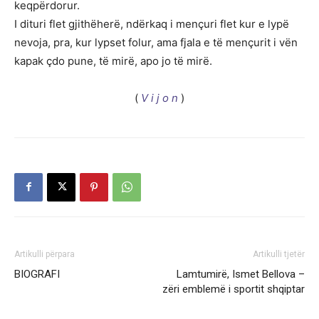
keqpërdorur.
I dituri flet gjithëherë, ndërkaq i mençuri flet kur e lypë
nevoja, pra, kur lypset folur, ama fjala e të mençurit i vën
kapak çdo pune, të mirë, apo jo të mirë.
(
V i j o n
)
Artikulli përpara
Artikulli tjetër
BIOGRAFI
Lamtumirë, Ismet Bellova –
zëri emblemë i sportit shqiptar