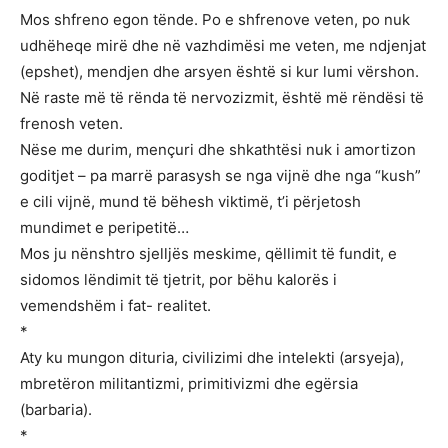
Mos shfreno egon tënde. Po e shfrenove veten, po nuk
udhëheqe mirë dhe në vazhdimësi me veten, me ndjenjat
(epshet), mendjen dhe arsyen është si kur lumi vërshon.
Në raste më të rënda të nervozizmit, është më rëndësi të
frenosh veten.
Nëse me durim, mençuri dhe shkathtësi nuk i amortizon
goditjet – pa marrë parasysh se nga vijnë dhe nga “kush”
e cili vijnë, mund të bëhesh viktimë, t’i përjetosh
mundimet e peripetitë…
Mos ju nënshtro sjelljës meskime, qëllimit të fundit, e
sidomos lëndimit të tjetrit, por bëhu kalorës i
vemendshëm i fat- realitet.
*
Aty ku mungon dituria, civilizimi dhe intelekti (arsyeja),
mbretëron militantizmi, primitivizmi dhe egërsia
(barbaria).
*