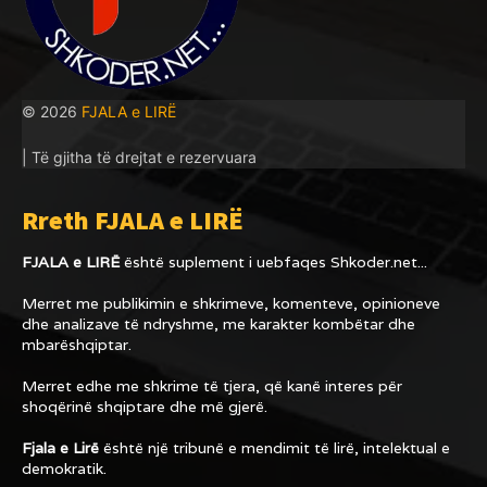
© 2026
FJALA e LIRË
| Të gjitha të drejtat e rezervuara
Rreth FJALA e LIRË
FJALA e LIRË
është suplement i uebfaqes
Shkoder.net...
Merret me publikimin e shkrimeve, komenteve, opinioneve
dhe analizave të ndryshme, me karakter kombëtar dhe
mbarëshqiptar.
Merret edhe me shkrime të tjera, që kanë interes për
shoqërinë shqiptare dhe më gjerë.
Fjala e Lirë
është një tribunë e mendimit të lirë, intelektual e
demokratik.