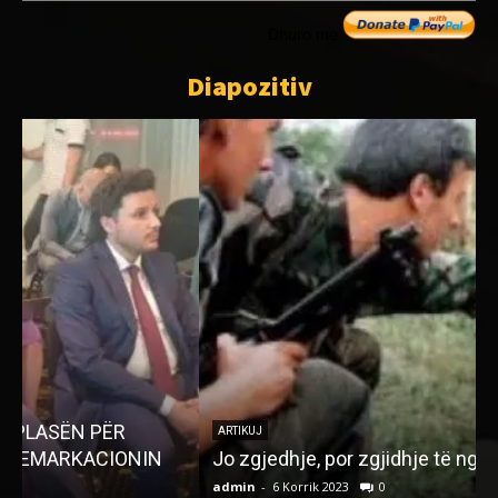
Dhuro me
Diapozitiv
J
ARTIKUJ
Jo zgjedhje, por zgjidhje të ngërçit politik!
admin
-
6 Korrik 2023
0
a