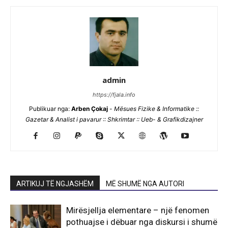
admin
https://fjala.info
Publikuar nga:
Arben Çokaj
-
Mësues Fizike & Informatike ::
Gazetar & Analist i pavarur :: Shkrimtar :: Ueb- & Grafikdizajner
ARTIKUJ TË NGJASHËM
MË SHUMË NGA AUTORI
Mirësjellja elementare – një fenomen
pothuajse i dëbuar nga diskursi i shumë