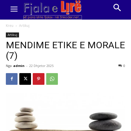
Kreu
Artikuj
Artikuj
MENDIME ETIKE E MORALE
(7)
Nga
admin
-
22 Dhjetor 2025
0