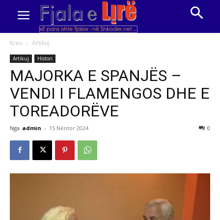
Kreu
Artikuj
Artikuj
Histori
MAJORKA E SPANJËS –
VENDI I FLAMENGOS DHE E
TOREADORËVE
Nga
admin
-
15 Nëntor 2024
0