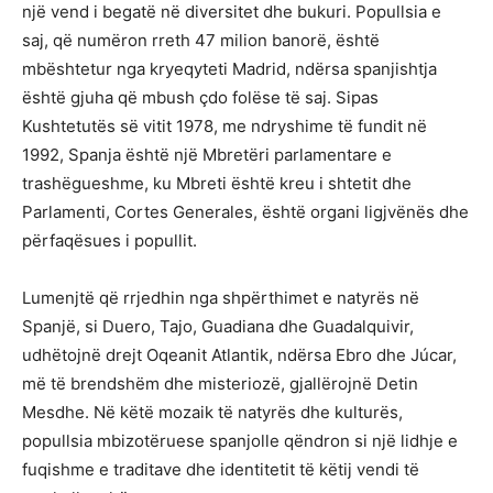
një vend i begatë në diversitet dhe bukuri. Popullsia e
saj, që numëron rreth 47 milion banorë, është
mbështetur nga kryeqyteti Madrid, ndërsa spanjishtja
është gjuha që mbush çdo folëse të saj. Sipas
Kushtetutës së vitit 1978, me ndryshime të fundit në
1992, Spanja është një Mbretëri parlamentare e
trashëgueshme, ku Mbreti është kreu i shtetit dhe
Parlamenti, Cortes Generales, është organi ligjvënës dhe
përfaqësues i popullit.
Lumenjtë që rrjedhin nga shpërthimet e natyrës në
Spanjë, si Duero, Tajo, Guadiana dhe Guadalquivir,
udhëtojnë drejt Oqeanit Atlantik, ndërsa Ebro dhe Júcar,
më të brendshëm dhe misteriozë, gjallërojnë Detin
Mesdhe. Në këtë mozaik të natyrës dhe kulturës,
popullsia mbizotëruese spanjolle qëndron si një lidhje e
fuqishme e traditave dhe identitetit të këtij vendi të