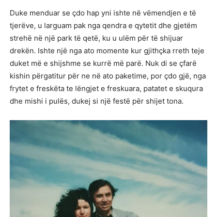
Duke menduar se çdo hap yni ishte në vëmendjen e të
tjerëve, u larguam pak nga qendra e qytetit dhe gjetëm
strehë në një park të qetë, ku u ulëm për të shijuar
drekën. Ishte një nga ato momente kur gjithçka rreth teje
duket më e shijshme se kurrë më parë. Nuk di se çfarë
kishin përgatitur për ne në ato paketime, por çdo gjë, nga
frytet e freskëta te lëngjet e freskuara, patatet e skuqura
dhe mishi i pulës, dukej si një festë për shijet tona.