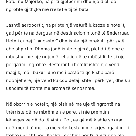
këtu, në Majorkë, na priti gjelbërimi dhe një diell që
ngrohte gjithçka me rrezet e tij të buta.
Jashtë aeroportit, na priste një veturë luksoze e hotelit,
gati për të na dërguar në destinacionin tonë të ëndërruar.
Hoteli quhej “Lancaster” dhe ishte një mrekulli për sytë
dhe shpirtin. Dhoma jonë ishte e gjerë, plot dritë dhe e
mbushur me një ndjenjë rehatie që të mbështillte si një
përqafim i ngrohtë. Restoranti i hotelit ishte një vend
magjik, më i bukuri dhe më i pastërti që kisha parë
ndonjëherë, një vend ku çdo detaj ishte i përkryer, dhe ku
ushqimi të ftonte me aroma të këndshme.
Në oborrin e hotelit, një pishinë me ujë të ngrohtë na
thërriste që në mbrëmjen e parë, si një premtim i
kënaqësive që do të vinin. Por, as që më kishte shkuar
ndërmend të merrja me vete kostumin e larjes nga dimri i
ftohtë i Prishtinës. Kështu, dëshira për t’u zhytur në atë