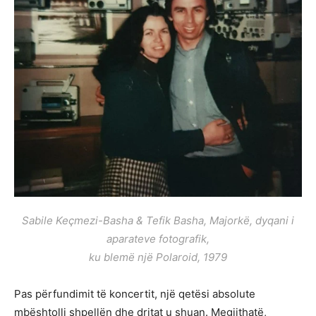
Sabile Keçmezi-Basha & Tefik Basha, Majorkë, dyqani i
aparateve fotografik,
ku blemë një Polaroid, 1979
Pas përfundimit të koncertit, një qetësi absolute
mbështolli shpellën dhe dritat u shuan. Megjithatë,