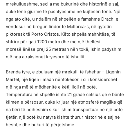
mrekullueshme, secila me bukurinë dhe historinë e saj,
duke lënë gjurmë të pashlyeshme në kujtesën tonë. Një
nga ato ditë, u ndalëm në shpellën e famshme Drach, e
vendosur në bregun lindor të Mallorca-s, në qytetin
piktoresk të Porto Cristos. Këto shpella mahnitëse, të
shtrira për gati 1200 metra dhe me një thellësi
mbresëlënëse prej 25 metrash nën tokë, ishin padyshim
një nga atraksionet kryesore të ishullit.
Brenda tyre, e zbuluam një mrekulli të fshehur – Liqenin
Martel, një liqen i madh nëntokësor, i cili konsiderohet
një nga më të mëdhenjtë e këtij lloji në botë.
Temperatura në shpellë ishte 21 gradë celsius që e bënte
klimën e përsosur, duke krijuar një atmosferë magjike që
na bëri të ndiheshim sikur ishim transportuar në një botë
tjetër, një botë ku natyra kishte thurur historinë e saj në
heshtje dhe bukuri të përjetshme.