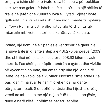
prej tyre ishin shtëpi private, disa të hapura për publikun
si muze apo galeri të fshehta, të cilat ofronin një shikim të
rrallë në jetën dhe kulturën lokale. Qyteti i Vjetër ishte
gjithashtu një vend i mbushur me monumente të njohura,
si Town Hall, manastire dhe katedrale të shumta, që
mbartnin mbi vete historinë e kohërave të kaluara.
Palma, një komunë e Spanjës e vendosur në qarkun e
Ishujve Balearik, ishte shtëpia e 401,270 banorëve (2009)
dhe shtrihej në një sipërfaqe prej 208.63 kilometrash
katrorë. Pas shëtitjes nëpër qendrën e qytetit dhe vizitës
në dyqanet e shumta, filluam të ndjenim një lodhje të
lehtë, që na kaploi pa e kuptuar. Ndoshta ishte edhe uria,
pasi kishim harruar të hanim drekën që na kishte
përgatitur hoteli. Sidoqoftë, qetësia dhe hijeshia e këtij
vendi na mbushën me një ndjenjë të thellë kënaqësie,
duke e bërë këtë udhëtim të paharrueshëm.