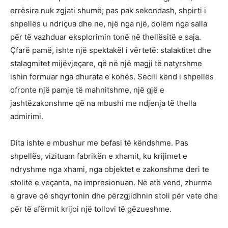
errësira nuk zgjati shumë; pas pak sekondash, shpirti i
shpellës u ndriçua dhe ne, një nga një, dolëm nga salla
për të vazhduar eksplorimin tonë në thellësitë e saja.
Çfarë pamë, ishte një spektakël i vërtetë: stalaktitet dhe
stalagmitet mijëvjeçare, që në një magji të natyrshme
ishin formuar nga dhurata e kohës. Secili kënd i shpellës
ofronte një pamje të mahnitshme, një gjë e
jashtëzakonshme që na mbushi me ndjenja të thella
admirimi.
Dita ishte e mbushur me befasi të këndshme. Pas
shpellës, vizituam fabrikën e xhamit, ku krijimet e
ndryshme nga xhami, nga objektet e zakonshme deri te
stolitë e veçanta, na impresionuan. Në atë vend, zhurma
e grave që shqyrtonin dhe përzgjidhnin stoli për vete dhe
për të afërmit krijoi një tollovi të gëzueshme.