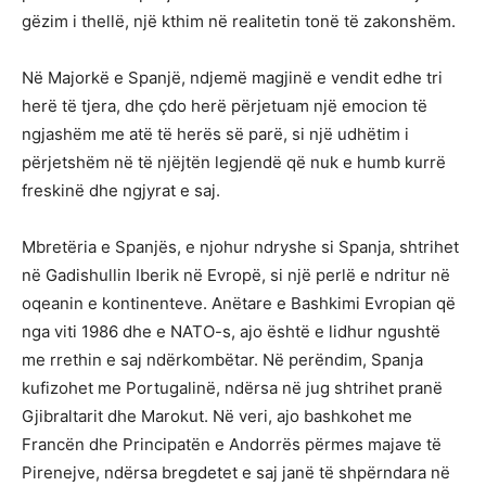
gëzim i thellë, një kthim në realitetin tonë të zakonshëm.
Në Majorkë e Spanjë, ndjemë magjinë e vendit edhe tri
herë të tjera, dhe çdo herë përjetuam një emocion të
ngjashëm me atë të herës së parë, si një udhëtim i
përjetshëm në të njëjtën legjendë që nuk e humb kurrë
freskinë dhe ngjyrat e saj.
Mbretëria e Spanjës, e njohur ndryshe si Spanja, shtrihet
në Gadishullin Iberik në Evropë, si një perlë e ndritur në
oqeanin e kontinenteve. Anëtare e Bashkimi Evropian që
nga viti 1986 dhe e NATO-s, ajo është e lidhur ngushtë
me rrethin e saj ndërkombëtar. Në perëndim, Spanja
kufizohet me Portugalinë, ndërsa në jug shtrihet pranë
Gjibraltarit dhe Marokut. Në veri, ajo bashkohet me
Francën dhe Principatën e Andorrës përmes majave të
Pirenejve, ndërsa bregdetet e saj janë të shpërndara në