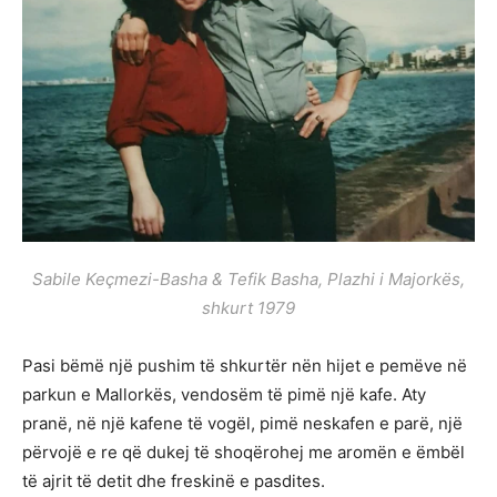
Sabile Keçmezi-Basha & Tefik Basha, Plazhi i Majorkës,
shkurt 1979
Pasi bëmë një pushim të shkurtër nën hijet e pemëve në
parkun e Mallorkës, vendosëm të pimë një kafe. Aty
pranë, në një kafene të vogël, pimë neskafen e parë, një
përvojë e re që dukej të shoqërohej me aromën e ëmbël
të ajrit të detit dhe freskinë e pasdites.