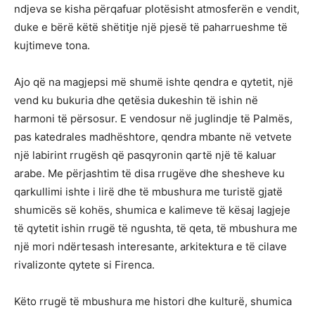
ndjeva se kisha përqafuar plotësisht atmosferën e vendit,
duke e bërë këtë shëtitje një pjesë të paharrueshme të
kujtimeve tona.
Ajo që na magjepsi më shumë ishte qendra e qytetit, një
vend ku bukuria dhe qetësia dukeshin të ishin në
harmoni të përsosur. E vendosur në juglindje të Palmës,
pas katedrales madhështore, qendra mbante në vetvete
një labirint rrugësh që pasqyronin qartë një të kaluar
arabe. Me përjashtim të disa rrugëve dhe shesheve ku
qarkullimi ishte i lirë dhe të mbushura me turistë gjatë
shumicës së kohës, shumica e kalimeve të kësaj lagjeje
të qytetit ishin rrugë të ngushta, të qeta, të mbushura me
një mori ndërtesash interesante, arkitektura e të cilave
rivalizonte qytete si Firenca.
Këto rrugë të mbushura me histori dhe kulturë, shumica