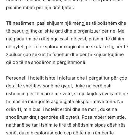
pishinë mbeti për një ditë tjetër.
Të nesërmen, pasi shijuam një mëngjes të bollshëm dhe
të pasur, gjithçka ishte gati dhe e organizuar për ne. Me
një padurim që rritej nga çasti në çast, prisnim të dilnim
në qytet, për të eksploruar rrugicat dhe skutat e tij, për të
zbuluar çdo sekret të fshehur dhe për të krijuar kujtime
që do të na shoqëronin përgjithmonë.
Personeli i hotelit ishte i njoftuar dhe i përgatitur për çdo
detaj të shëtitjes sonë në qytet, duke na bërë gati
ushqimin për të marrë me vete, si një kujdes i veçantë që
të mos na mungonte asgjë gjatë eksplorimeve tona. Në
orën 11, minibusi i hotelit erdhi dhe na mori, duke na
shoqëruar drejt qendrës së qytetit. Posa mbërritëm atje,
na thanë se tani ishim të lirë të shëtisnim sipas dëshirës
sonë, duke eksploruar çdo cep që të na rrëmbente