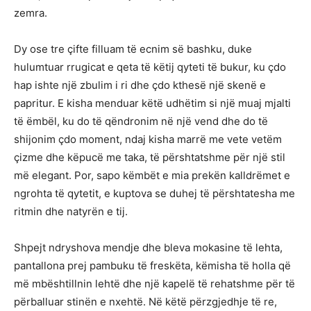
zemra.
Dy ose tre çifte filluam të ecnim së bashku, duke
hulumtuar rrugicat e qeta të këtij qyteti të bukur, ku çdo
hap ishte një zbulim i ri dhe çdo kthesë një skenë e
papritur. E kisha menduar këtë udhëtim si një muaj mjalti
të ëmbël, ku do të qëndronim në një vend dhe do të
shijonim çdo moment, ndaj kisha marrë me vete vetëm
çizme dhe këpucë me taka, të përshtatshme për një stil
më elegant. Por, sapo këmbët e mia prekën kalldrëmet e
ngrohta të qytetit, e kuptova se duhej të përshtatesha me
ritmin dhe natyrën e tij.
Shpejt ndryshova mendje dhe bleva mokasine të lehta,
pantallona prej pambuku të freskëta, këmisha të holla që
më mbështillnin lehtë dhe një kapelë të rehatshme për të
përballuar stinën e nxehtë. Në këtë përzgjedhje të re,