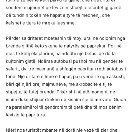
soditëm majmunët që lëviznin shpejt, elefantët gjigantë
që tundnin tokën me hapat e tyre të mëdhenj, dhe
kafshët e tjera të mrekullueshme.
Përderisa dritaret mbeteshin të mbyllura, ne ndiqnim nga
brenda gjithë këto skena të natyrës së paprekur. Por në
mes të këtij eksplorimi, na ndodhi një befasi që do ta
kujtonim gjatë. Ndërsa autobusi pushoi mu në qendër të
safarit, dy-tre majmunë u shfaqën papritur rreth autobusit
tonë. Një dritare e lënë e hapur, pa u vënë re nga askush,
bëri që njëri prej majmunëve, me akrobacitë e tij të
shpejta, të futej brenda. Pikërisht në atë moment, ne
ishim duke shijuar drekën që kishim sjellë me vete. Guida
na paralajmëroi të qëndronim të qetë dhe të mos bënim
lëvizje të papritura.
Njëri nga turistët mbante në dorë një vezë të zier dhe