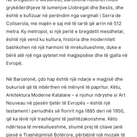
grykëderdhjeve të lumenjve Llobregat dhe Besòs, dhe
është e kufizuar në perëndim nga vargmali i Serra de
Collserola, me majën e saj më të lartë që arrin në 512
metra. Ky metropol, si një perlë e bregdetit mesdhetar,
është një vend ku kultura, historia dhe moderniteti
bashkohen në një harmoni të mrekullueshme, duke e
bërë atë një nga qytetet më magjepsëse dhe të gjalla në
Evropë.
Në Barcelonë, çdo hap është një ndarje e magjisë dhe
bukurisë që të mbërthen në mënyrë të papritur. Këtu,
Arkitektura Moderne Katalane – e njohur ndryshe si Art
Nouveau në pjesën tjetër të Evropës – është një
testament i periudhës së floririt nga 1885 deri në 1950,
që ka lënë një trashëgimi të jashtëzakonshme. Këto
ndërtesa të mrekullueshme, shumë prej të cilave janë
pjesë e Trashëgimisë Botërore, përbëjnë një mozaik të