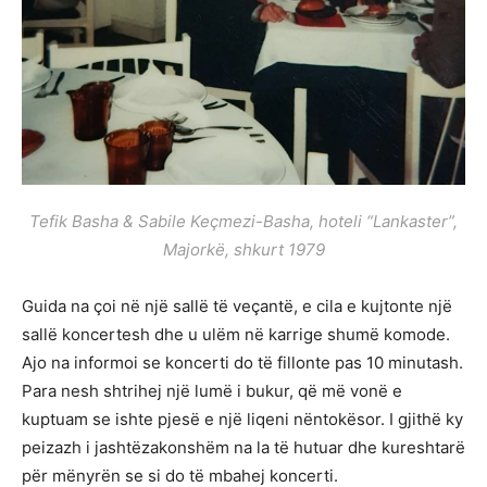
Tefik Basha & Sabile Keçmezi-Basha, hoteli “Lankaster”,
Majorkë, shkurt 1979
Guida na çoi në një sallë të veçantë, e cila e kujtonte një
sallë koncertesh dhe u ulëm në karrige shumë komode.
Ajo na informoi se koncerti do të fillonte pas 10 minutash.
Para nesh shtrihej një lumë i bukur, që më vonë e
kuptuam se ishte pjesë e një liqeni nëntokësor. I gjithë ky
peizazh i jashtëzakonshëm na la të hutuar dhe kureshtarë
për mënyrën se si do të mbahej koncerti.