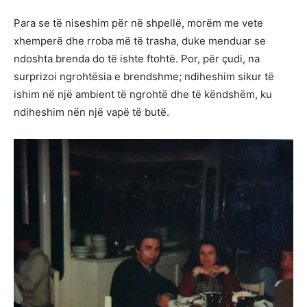
Para se të niseshim për në shpellë, morëm me vete
xhemperë dhe rroba më të trasha, duke menduar se
ndoshta brenda do të ishte ftohtë. Por, për çudi, na
surprizoi ngrohtësia e brendshme; ndiheshim sikur të
ishim në një ambient të ngrohtë dhe të këndshëm, ku
ndiheshim nën një vapë të butë.