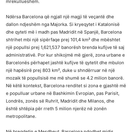
mrekullueshëm.
Ndërsa Barcelona që ngjall një magji të veçantë dhe
dallon ndjeshëm nga Majorka. Si kryeqytet i Katalonisë
dhe qyteti më i madh pas Madridit në Spanjë, Barcelona
shtrihet mbi një sipërfaqe prej 101,4 km² dhe mbështet
një popullsi prej 1,621,537 banorësh brenda kufijve të saj
administrativë. Por kur shikojmë më gjerë, zona urbane e
Barcelonës përhapet jashtë kufijve të qytetit dhe mbulon
një hapësirë prej 803 km², duke u shndërruar në një
mozaik të popullsisë me më shumë se 4.2 milion banorë.
Në këtë kontekst, Barcelona renditet si zona e gjashtë më
e populluar urbane në Bashkimin Evropian, pas Parisit,
Londrës, zonës së Ruhrit, Madridit dhe Milanos, dhe
është shtëpia për rreth 5 milion njerëz në zonën
metropolitane.
Në bregdetin e Mesdheut, Barcelona ndodhet midis