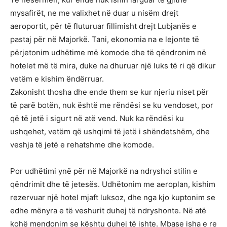
mysafirët, ne me valixhet në duar u nisëm drejt
aeroportit, për të fluturuar fillimisht drejt Lubjanës e
pastaj për në Majorkë. Tani, ekonomia na e lejonte të
përjetonim udhëtime më komode dhe të qëndronim në
hotelet më të mira, duke na dhuruar një luks të ri që dikur
vetëm e kishim ëndërruar.
Zakonisht thosha dhe ende them se kur njeriu niset për
të parë botën, nuk është me rëndësi se ku vendoset, por
që të jetë i sigurt në atë vend. Nuk ka rëndësi ku
ushqehet, vetëm që ushqimi të jetë i shëndetshëm, dhe
veshja të jetë e rehatshme dhe komode.
Por udhëtimi ynë për në Majorkë na ndryshoi stilin e
qëndrimit dhe të jetesës. Udhëtonim me aeroplan, kishim
rezervuar një hotel mjaft luksoz, dhe nga kjo kuptonim se
edhe mënyra e të veshurit duhej të ndryshonte. Në atë
kohë mendonim se kështu duhej të ishte. Mbase isha e re