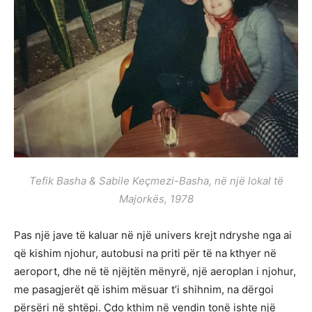
Tefik Basha & Sabile Keçmezi-Basha, në një lokal të
Majorkës, 1978
Pas një jave të kaluar në një univers krejt ndryshe nga ai
që kishim njohur, autobusi na priti për të na kthyer në
aeroport, dhe në të njëjtën mënyrë, një aeroplan i njohur,
me pasagjerët që ishim mësuar t’i shihnim, na dërgoi
përsëri në shtëpi. Çdo kthim në vendin tonë ishte një