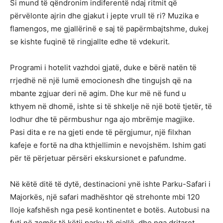
Si mund të qëndronim indiferentë ndaj ritmit që
përvëlonte ajrin dhe gjakut i jepte vrull të ri? Muzika e
flamengos, me gjallërinë e saj të papërmbajtshme, dukej
se kishte fuqinë të ringjallte edhe të vdekurit.
Programi i hotelit vazhdoi gjatë, duke e bërë natën të
rrjedhë në një lumë emocionesh dhe tingujsh që na
mbante zgjuar deri në agim. Dhe kur më në fund u
kthyem në dhomë, ishte si të shkelje në një botë tjetër, të
lodhur dhe të përmbushur nga ajo mbrëmje magjike.
Pasi dita e re na gjeti ende të përgjumur, një filxhan
kafeje e fortë na dha kthjellimin e nevojshëm. Ishim gati
për të përjetuar përsëri ekskursionet e pafundme.
Në këtë ditë të dytë, destinacioni ynë ishte Parku-Safari i
Majorkës, një safari madhështor që strehonte mbi 120
lloje kafshësh nga pesë kontinentet e botës. Autobusi na
futi në zemër të këtij parku të gjallë, dhe nga dritaret