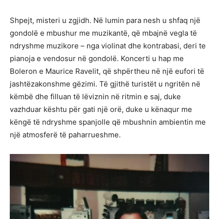
Shpejt, misteri u zgjidh. Në lumin para nesh u shfaq një
gondolë e mbushur me muzikantë, që mbajnë vegla të
ndryshme muzikore – nga violinat dhe kontrabasi, deri te
pianoja e vendosur në gondolë. Koncerti u hap me
Boleron e Maurice Ravelit, që shpërtheu në një eufori të
jashtëzakonshme gëzimi. Të gjithë turistët u ngritën në
këmbë dhe filluan të lëviznin në ritmin e saj, duke
vazhduar kështu për gati një orë, duke u kënaqur me
këngë të ndryshme spanjolle që mbushnin ambientin me
një atmosferë të paharrueshme.