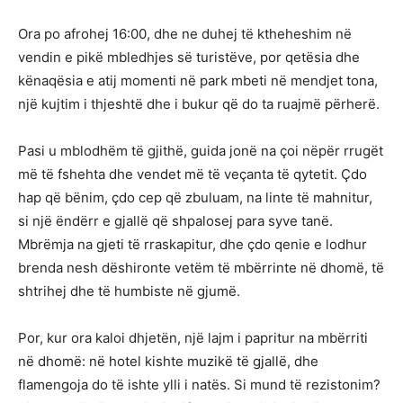
Ora po afrohej 16:00, dhe ne duhej të ktheheshim në
vendin e pikë mbledhjes së turistëve, por qetësia dhe
kënaqësia e atij momenti në park mbeti në mendjet tona,
një kujtim i thjeshtë dhe i bukur që do ta ruajmë përherë.
Pasi u mblodhëm të gjithë, guida jonë na çoi nëpër rrugët
më të fshehta dhe vendet më të veçanta të qytetit. Çdo
hap që bënim, çdo cep që zbuluam, na linte të mahnitur,
si një ëndërr e gjallë që shpalosej para syve tanë.
Mbrëmja na gjeti të rraskapitur, dhe çdo qenie e lodhur
brenda nesh dëshironte vetëm të mbërrinte në dhomë, të
shtrihej dhe të humbiste në gjumë.
Por, kur ora kaloi dhjetën, një lajm i papritur na mbërriti
në dhomë: në hotel kishte muzikë të gjallë, dhe
flamengoja do të ishte ylli i natës. Si mund të rezistonim?