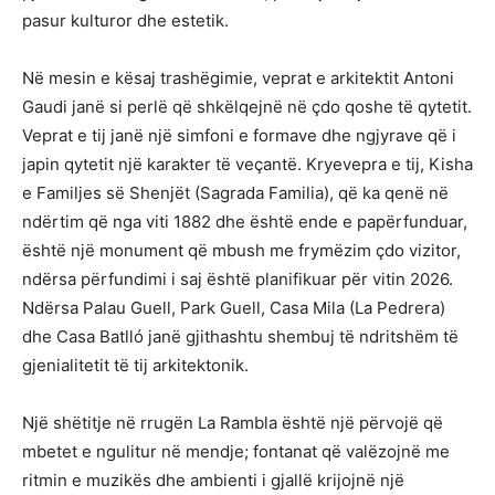
pasur kulturor dhe estetik.
Në mesin e kësaj trashëgimie, veprat e arkitektit Antoni
Gaudi janë si perlë që shkëlqejnë në çdo qoshe të qytetit.
Veprat e tij janë një simfoni e formave dhe ngjyrave që i
japin qytetit një karakter të veçantë. Kryevepra e tij, Kisha
e Familjes së Shenjët (Sagrada Familia), që ka qenë në
ndërtim që nga viti 1882 dhe është ende e papërfunduar,
është një monument që mbush me frymëzim çdo vizitor,
ndërsa përfundimi i saj është planifikuar për vitin 2026.
Ndërsa Palau Guell, Park Guell, Casa Mila (La Pedrera)
dhe Casa Batlló janë gjithashtu shembuj të ndritshëm të
gjenialitetit të tij arkitektonik.
Një shëtitje në rrugën La Rambla është një përvojë që
mbetet e ngulitur në mendje; fontanat që valëzojnë me
ritmin e muzikës dhe ambienti i gjallë krijojnë një