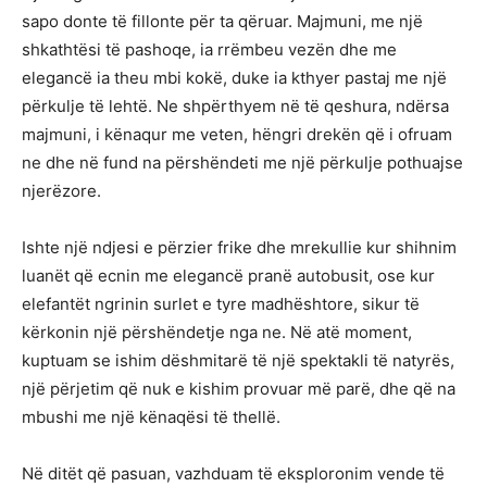
sapo donte të fillonte për ta qëruar. Majmuni, me një
shkathtësi të pashoqe, ia rrëmbeu vezën dhe me
elegancë ia theu mbi kokë, duke ia kthyer pastaj me një
përkulje të lehtë. Ne shpërthyem në të qeshura, ndërsa
majmuni, i kënaqur me veten, hëngri drekën që i ofruam
ne dhe në fund na përshëndeti me një përkulje pothuajse
njerëzore.
Ishte një ndjesi e përzier frike dhe mrekullie kur shihnim
luanët që ecnin me elegancë pranë autobusit, ose kur
elefantët ngrinin surlet e tyre madhështore, sikur të
kërkonin një përshëndetje nga ne. Në atë moment,
kuptuam se ishim dëshmitarë të një spektakli të natyrës,
një përjetim që nuk e kishim provuar më parë, dhe që na
mbushi me një kënaqësi të thellë.
Në ditët që pasuan, vazhduam të eksploronim vende të