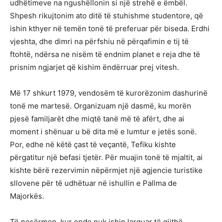
udhëtimeve na ngushëllonin si një strehë e ëmbël.
Shpesh rikujtonim ato ditë të stuhishme studentore, që
ishin kthyer në temën tonë të preferuar për biseda. Erdhi
vjeshta, dhe dimri na përfshiu në përqafimin e tij të
ftohtë, ndërsa ne nisëm të endnim planet e reja dhe të
prisnim ngjarjet që kishim ëndërruar prej vitesh.
Më 17 shkurt 1979, vendosëm të kurorëzonim dashurinë
tonë me martesë. Organizuam një dasmë, ku morën
pjesë familjarët dhe miqtë tanë më të afërt, dhe ai
moment i shënuar u bë dita më e lumtur e jetës sonë.
Por, edhe në këtë çast të veçantë, Tefiku kishte
përgatitur një befasi tjetër. Për muajin tonë të mjaltit, ai
kishte bërë rezervimin nëpërmjet një agjencie turistike
sllovene për të udhëtuar në ishullin e Pallma de
Majorkës.
Të nesërmen, kur ende nuk ishin larguar të gjithë