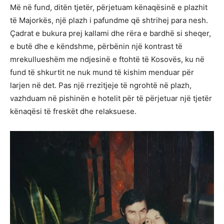
Më në fund, ditën tjetër, përjetuam kënaqësinë e plazhit
të Majorkës, një plazh i pafundme që shtrihej para nesh.
Çadrat e bukura prej kallami dhe rëra e bardhë si sheqer,
e butë dhe e këndshme, përbënin një kontrast të
mrekullueshëm me ndjesinë e ftohtë të Kosovës, ku në
fund të shkurtit ne nuk mund të kishim menduar për
larjen në det. Pas një rrezitjeje të ngrohtë në plazh,
vazhduam në pishinën e hotelit për të përjetuar një tjetër
kënaqësi të freskët dhe relaksuese.