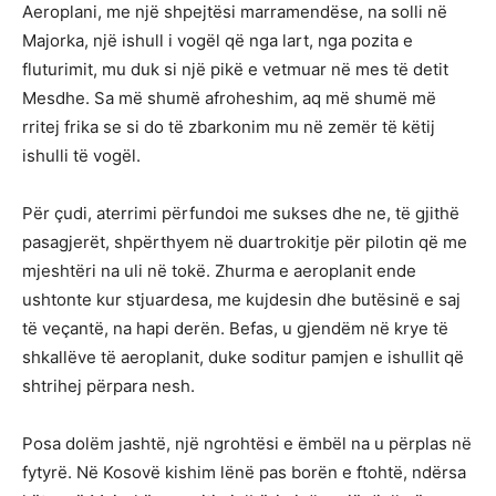
Aeroplani, me një shpejtësi marramendëse, na solli në
Majorka, një ishull i vogël që nga lart, nga pozita e
fluturimit, mu duk si një pikë e vetmuar në mes të detit
Mesdhe. Sa më shumë afroheshim, aq më shumë më
rritej frika se si do të zbarkonim mu në zemër të këtij
ishulli të vogël.
Për çudi, aterrimi përfundoi me sukses dhe ne, të gjithë
pasagjerët, shpërthyem në duartrokitje për pilotin që me
mjeshtëri na uli në tokë. Zhurma e aeroplanit ende
ushtonte kur stjuardesa, me kujdesin dhe butësinë e saj
të veçantë, na hapi derën. Befas, u gjendëm në krye të
shkallëve të aeroplanit, duke soditur pamjen e ishullit që
shtrihej përpara nesh.
Posa dolëm jashtë, një ngrohtësi e ëmbël na u përplas në
fytyrë. Në Kosovë kishim lënë pas borën e ftohtë, ndërsa