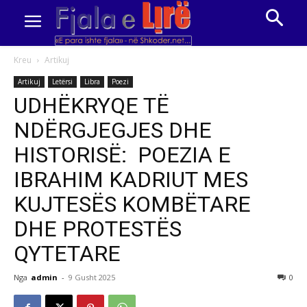
Kreu
Artikuj
Artikuj
Letërsi
Libra
Poezi
UDHËKRYQE TË
NDËRGJEGJES DHE
HISTORISË: POEZIA E
IBRAHIM KADRIUT MES
KUJTESËS KOMBËTARE
DHE PROTESTËS
QYTETARE
Nga
admin
-
9 Gusht 2025
0