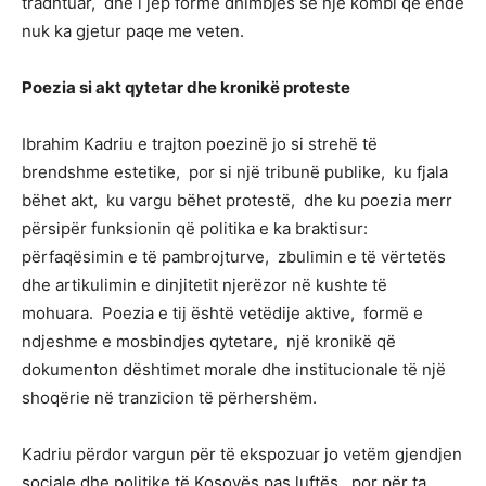
tradhtuar, dhe i jep formë dhimbjes së një kombi që ende
nuk ka gjetur paqe me veten.
Poezia si akt qytetar dhe kronikë proteste
Ibrahim Kadriu e trajton poezinë jo si strehë të
brendshme estetike, por si një tribunë publike, ku fjala
bëhet akt, ku vargu bëhet protestë, dhe ku poezia merr
përsipër funksionin që politika e ka braktisur:
përfaqësimin e të pambrojturve, zbulimin e të vërtetës
dhe artikulimin e dinjitetit njerëzor në kushte të
mohuara. Poezia e tij është vetëdije aktive, formë e
ndjeshme e mosbindjes qytetare, një kronikë që
dokumenton dështimet morale dhe institucionale të një
shoqërie në tranzicion të përhershëm.
Kadriu përdor vargun për të ekspozuar jo vetëm gjendjen
sociale dhe politike të Kosovës pas luftës, por për ta