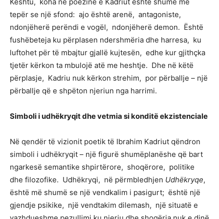
Kështu, koha në poezinë e Kadriut është shumë më
tepër se një sfond: ajo është arenë, antagoniste,
ndonjëherë perëndi e vogël, ndonjëherë demon. Është
fushëbeteja ku përplasen ndershmëria dhe harresa, ku
luftohet për të mbajtur gjallë kujtesën, edhe kur gjithçka
tjetër kërkon ta mbulojë atë me heshtje. Dhe në këtë
përplasje, Kadriu nuk kërkon strehim, por përballje – një
përballje që e shpëton njeriun nga harrimi.
Simboli i udhëkryqit dhe vetmia si konditë ekzistenciale
Në qendër të vizionit poetik të Ibrahim Kadriut qëndron
simboli i udhëkryqit – një figurë shumëplanëshe që bart
ngarkesë semantike shpirtërore, shoqërore, politike
dhe filozofike. Udhëkryqi, në përmbledhjen
Udhëkryqe
,
është më shumë se një vendkalim i pasigurt; është një
gjendje psikike, një vendtakim dilemash, një situatë e
vazhdueshme pezullimi ku njeriu dhe shoqëria nuk e dinë