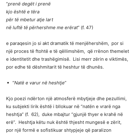
“
prenë degët i prenë
kjo është e tëra
për të mbetur atje lart
në luftë të përhershme me erërat
” (f. 47)
e paraqesin jo si akt dramatik të menjëhershëm, por si
një proces të ftohtë e të qëllimshëm, që rrënon themelet
e identitetit dhe trashëgimisë. Lisi merr zërin e viktimës,
por edhe të dëshmitarit të heshtur të dhunës.
“
Natë e varur në heshtje
”
Kjo poezi ndërton një atmosferë mbytjeje dhe pezullimi,
ku subjekti lirik është i bllokuar në “natën e vrarë nga
heshtja” (f. 62), duke mbajtur “gjunjë thyer e krahë në
erë”. Heshtja këtu nuk është thjesht mungesë e zërit,
por një formë e sofistikuar shtypjeje që paralizon