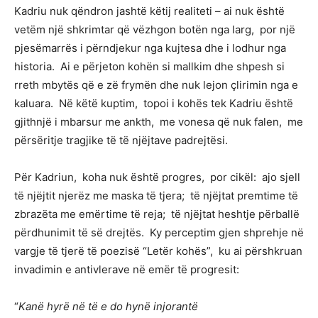
Kadriu nuk qëndron jashtë këtij realiteti – ai nuk është
vetëm një shkrimtar që vëzhgon botën nga larg, por një
pjesëmarrës i përndjekur nga kujtesa dhe i lodhur nga
historia. Ai e përjeton kohën si mallkim dhe shpesh si
rreth mbytës që e zë frymën dhe nuk lejon çlirimin nga e
kaluara. Në këtë kuptim, topoi i kohës tek Kadriu është
gjithnjë i mbarsur me ankth, me vonesa që nuk falen, me
përsëritje tragjike të të njëjtave padrejtësi.
Për Kadriun, koha nuk është progres, por cikël: ajo sjell
të njëjtit njerëz me maska të tjera; të njëjtat premtime të
zbrazëta me emërtime të reja; të njëjtat heshtje përballë
përdhunimit të së drejtës. Ky perceptim gjen shprehje në
vargje të tjerë të poezisë “Letër kohës”, ku ai përshkruan
invadimin e antivlerave në emër të progresit:
“
Kanë hyrë në të e do hynë injorantë