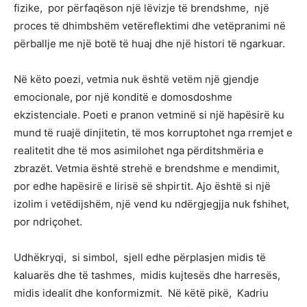
fizike, por përfaqëson një lëvizje të brendshme, një
proces të dhimbshëm vetëreflektimi dhe vetëpranimi në
përballje me një botë të huaj dhe një histori të ngarkuar.
Në këto poezi, vetmia nuk është vetëm një gjendje
emocionale, por një konditë e domosdoshme
ekzistenciale. Poeti e pranon vetminë si një hapësirë ku
mund të ruajë dinjitetin, të mos korruptohet nga rremjet e
realitetit dhe të mos asimilohet nga përditshmëria e
zbrazët. Vetmia është strehë e brendshme e mendimit,
por edhe hapësirë e lirisë së shpirtit. Ajo është si një
izolim i vetëdijshëm, një vend ku ndërgjegjja nuk fshihet,
por ndriçohet.
Udhëkryqi, si simbol, sjell edhe përplasjen midis të
kaluarës dhe të tashmes, midis kujtesës dhe harresës,
midis idealit dhe konformizmit. Në këtë pikë, Kadriu