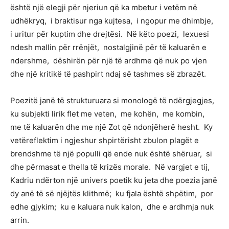
është një elegji për njeriun që ka mbetur i vetëm në
udhëkryq, i braktisur nga kujtesa, i ngopur me dhimbje,
i uritur për kuptim dhe drejtësi. Në këto poezi, lexuesi
ndesh mallin për rrënjët, nostalgjinë për të kaluarën e
ndershme, dëshirën për një të ardhme që nuk po vjen
dhe një kritikë të pashpirt ndaj së tashmes së zbrazët.
Poezitë janë të strukturuara si monologë të ndërgjegjes,
ku subjekti lirik flet me veten, me kohën, me kombin,
me të kaluarën dhe me një Zot që ndonjëherë hesht. Ky
vetëreflektim i ngjeshur shpirtërisht zbulon plagët e
brendshme të një populli që ende nuk është shëruar, si
dhe përmasat e thella të krizës morale. Në vargjet e tij,
Kadriu ndërton një univers poetik ku jeta dhe poezia janë
dy anë të së njëjtës klithmë; ku fjala është shpëtim, por
edhe gjykim; ku e kaluara nuk kalon, dhe e ardhmja nuk
arrin.