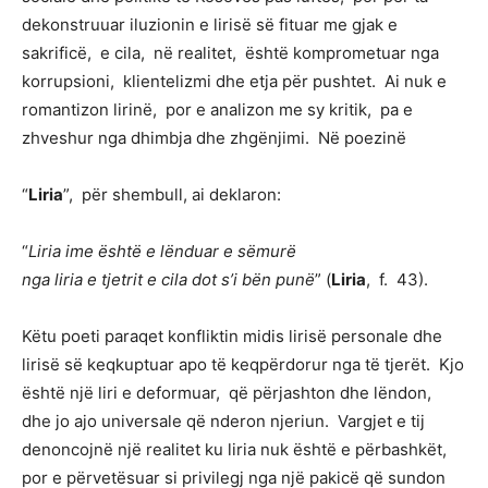
dekonstruuar iluzionin e lirisë së fituar me gjak e
sakrificë, e cila, në realitet, është komprometuar nga
korrupsioni, klientelizmi dhe etja për pushtet. Ai nuk e
romantizon lirinë, por e analizon me sy kritik, pa e
zhveshur nga dhimbja dhe zhgënjimi. Në poezinë
“
Liria
”, për shembull, ai deklaron:
“
Liria ime është e lënduar e sëmurë
nga liria e tjetrit e cila dot s’i bën punë
” (
Liria
, f. 43).
Këtu poeti paraqet konfliktin midis lirisë personale dhe
lirisë së keqkuptuar apo të keqpërdorur nga të tjerët. Kjo
është një liri e deformuar, që përjashton dhe lëndon,
dhe jo ajo universale që nderon njeriun. Vargjet e tij
denoncojnë një realitet ku liria nuk është e përbashkët,
por e përvetësuar si privilegj nga një pakicë që sundon