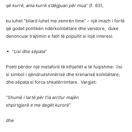
që kurrë, ama kurrë s’dëgjuan për mua
” (f. 63),
ku luhet “bilard luhet me zemrën time” – një imazh i fortë
që godet politikën ndërkombëtare dhe vendore, duke
denoncuar trajtimin e fatit të popullit si lojë interesi.
“
Lisi dhe sëpata
”
Poeti përdor një metaforë të kthjellët e të fuqishme: lisi
si simbol i qëndrueshmërisë dhe krenarisë kombëtare,
dhe sëpata si forca shkatërrimtare. Vargjet:
“
Shumë i lartë për t’ia arritur majën
shpirtgjerë e me degët kurorë
”
dhe