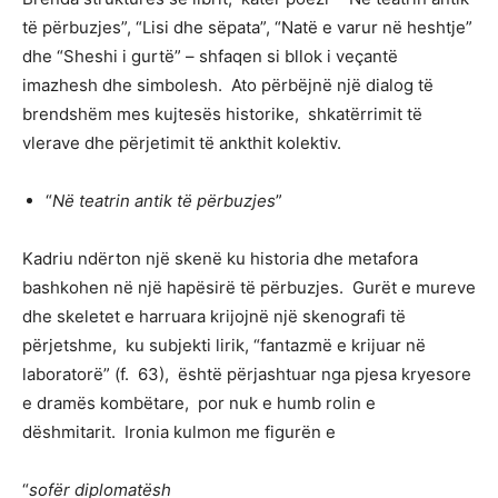
të përbuzjes”, “Lisi dhe sëpata”, “Natë e varur në heshtje”
dhe “Sheshi i gurtë” – shfaqen si bllok i veçantë
imazhesh dhe simbolesh. Ato përbëjnë një dialog të
brendshëm mes kujtesës historike, shkatërrimit të
vlerave dhe përjetimit të ankthit kolektiv.
“
Në teatrin antik të përbuzjes
”
Kadriu ndërton një skenë ku historia dhe metafora
bashkohen në një hapësirë të përbuzjes. Gurët e mureve
dhe skeletet e harruara krijojnë një skenografi të
përjetshme, ku subjekti lirik, “fantazmë e krijuar në
laboratorë” (f. 63), është përjashtuar nga pjesa kryesore
e dramës kombëtare, por nuk e humb rolin e
dëshmitarit. Ironia kulmon me figurën e
“
sofër diplomatësh