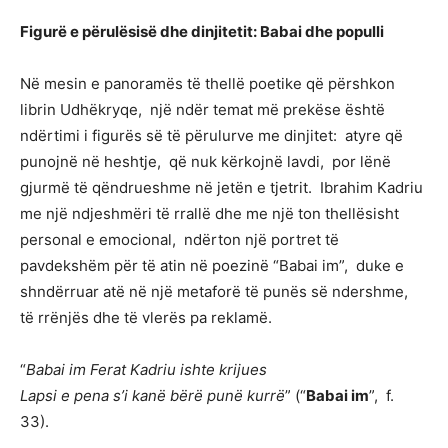
Figurë e përulësisë dhe dinjitetit: Babai dhe populli
Në mesin e panoramës të thellë poetike që përshkon
librin Udhëkryqe, një ndër temat më prekëse është
ndërtimi i figurës së të përulurve me dinjitet: atyre që
punojnë në heshtje, që nuk kërkojnë lavdi, por lënë
gjurmë të qëndrueshme në jetën e tjetrit. Ibrahim Kadriu
me një ndjeshmëri të rrallë dhe me një ton thellësisht
personal e emocional, ndërton një portret të
pavdekshëm për të atin në poezinë “Babai im”, duke e
shndërruar atë në një metaforë të punës së ndershme,
të rrënjës dhe të vlerës pa reklamë.
“
Babai im Ferat Kadriu ishte krijues
Lapsi e pena s’i kanë bërë punë kurrë
” (“
Babai im
”, f.
33).