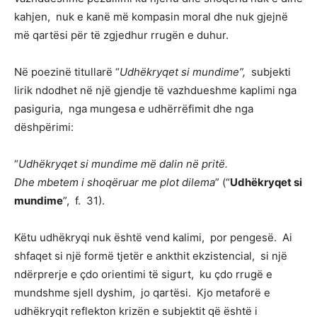
kahjen, nuk e kanë më kompasin moral dhe nuk gjejnë
më qartësi për të zgjedhur rrugën e duhur.
Në poezinë titullarë “
Udhëkryqet si mundime”,
subjekti
lirik ndodhet në një gjendje të vazhdueshme kaplimi nga
pasiguria, nga mungesa e udhërrëfimit dhe nga
dëshpërimi:
“
Udhëkryqet si mundime më dalin në pritë.
Dhe mbetem i shoqëruar me plot dilema
” (“
Udhëkryqet si
mundime
”, f. 31).
Këtu udhëkryqi nuk është vend kalimi, por pengesë. Ai
shfaqet si një formë tjetër e ankthit ekzistencial, si një
ndërprerje e çdo orientimi të sigurt, ku çdo rrugë e
mundshme sjell dyshim, jo qartësi. Kjo metaforë e
udhëkryqit reflekton krizën e subjektit që është i