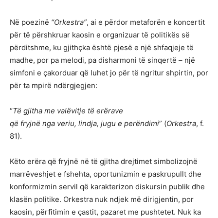
Në poezinë
“Orkestra”
, ai e përdor metaforën e koncertit
për të përshkruar kaosin e organizuar të politikës së
përditshme, ku gjithçka është pjesë e një shfaqjeje të
madhe, por pa melodi, pa disharmoni të sinqertë – një
simfoni e çakorduar që luhet jo për të ngritur shpirtin, por
për ta mpirë ndërgjegjen:
“
Të gjitha me valëvitje të erërave
që fryjnë nga veriu, lindja, jugu e perëndimi
” (
Orkestra
, f.
81).
Këto erëra që fryjnë në të gjitha drejtimet simbolizojnë
marrëveshjet e fshehta, oportunizmin e paskrupullt dhe
konformizmin servil që karakterizon diskursin publik dhe
klasën politike. Orkestra nuk ndjek më dirigjentin, por
kaosin, përfitimin e çastit, pazaret me pushtetet. Nuk ka