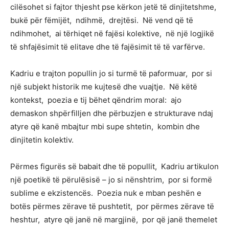
cilësohet si fajtor thjesht pse kërkon jetë të dinjitetshme,
bukë për fëmijët, ndihmë, drejtësi. Në vend që të
ndihmohet, ai tërhiqet në fajësi kolektive, në një logjikë
të shfajësimit të elitave dhe të fajësimit të të varfërve.
Kadriu e trajton popullin jo si turmë të paformuar, por si
një subjekt historik me kujtesë dhe vuajtje. Në këtë
kontekst, poezia e tij bëhet qëndrim moral: ajo
demaskon shpërfilljen dhe përbuzjen e strukturave ndaj
atyre që kanë mbajtur mbi supe shtetin, kombin dhe
dinjitetin kolektiv.
Përmes figurës së babait dhe të popullit, Kadriu artikulon
një poetikë të përulësisë – jo si nënshtrim, por si formë
sublime e ekzistencës. Poezia nuk e mban peshën e
botës përmes zërave të pushtetit, por përmes zërave të
heshtur, atyre që janë në margjinë, por që janë themelet