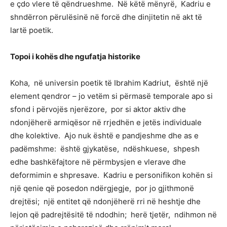
e çdo vlere të qëndrueshme. Në këtë mënyrë, Kadriu e
shndërron përulësinë në forcë dhe dinjitetin në akt të
lartë poetik.
Topoi i kohës dhe ngufatja historike
Koha, në universin poetik të Ibrahim Kadriut, është një
element qendror – jo vetëm si përmasë temporale apo si
sfond i përvojës njerëzore, por si aktor aktiv dhe
ndonjëherë armiqësor në rrjedhën e jetës individuale
dhe kolektive. Ajo nuk është e pandjeshme dhe as e
padëmshme: është gjykatëse, ndëshkuese, shpesh
edhe bashkëfajtore në përmbysjen e vlerave dhe
deformimin e shpresave. Kadriu e personifikon kohën si
një qenie që posedon ndërgjegje, por jo gjithmonë
drejtësi; një entitet që ndonjëherë rri në heshtje dhe
lejon që padrejtësitë të ndodhin; herë tjetër, ndihmon në