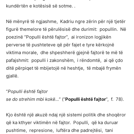
kundërtën e kotësisë së sotme. .
Në mënyrë të ngjashme, Kadriu ngre zërin për një tjetër
figurë themelore të përulësisë dhe durimit: popullin. Në
poezinë “Populli është fajtor”, ai ironizon logjikën
perverse të pushteteve që për fajet e tyre kërkojnë
viktima morale, dhe shpeshherë gjejnë fajtorë te më të
pafajshmit: populli i zakonshëm, i rëndomtë, ai që çdo
ditë përpiqet të mbijetojë në heshtje, të mbajë frymën
gjallë.
“
Populli është fajtor
se do strehim mbi kokë…
” (“
Populli është fajtor
”, f. 78).
Kjo është një akuzë ndaj një sistemi politik dhe shoqëror
që ka kthyer viktimën në fajtor. Populli, që ka duruar
pushtime, represione, luftëra dhe padrejtësi, tani