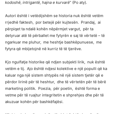
kodoshë, intrigantë, hajna e kurvarë
” (Po aty).
Autori është i vetëdijshëm se historia nuk është vetëm
rrjedhë faktesh, por betejë për kujtesën. Prandaj, ai
përpiqet ta ndalë kohën nëpërmjet vargut, për ta
detyruar atë të përballet me fytyrën e saj të vërtetë – të
ngarkuar me pluhur, me heshtje bashkëpunuese, me
fytyra që mbijetojnë në kurriz të të tjerëve.
Kjo ngulfatje historike që ndjen subjekti lirik, nuk është
vetëm e tij. Ajo është ndjesi kolektive e një populli që ka
kaluar nga një sistem shtypës në një sistem tjetër që e
përdor lirinë për të heshtur, dhe të vërtetën për të bërë
marketing politik. Poezia, për poetin, është forma e
vetme për të ruajtur integritetin e shprehjes dhe për të
akuzuar kohën për bashkëfajësi.