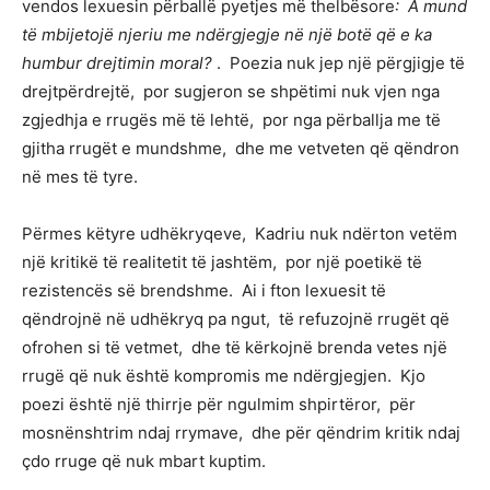
vendos lexuesin përballë pyetjes më thelbësore
: A mund
të mbijetojë njeriu me ndërgjegje në një botë që e ka
humbur drejtimin moral?
. Poezia nuk jep një përgjigje të
drejtpërdrejtë, por sugjeron se shpëtimi nuk vjen nga
zgjedhja e rrugës më të lehtë, por nga përballja me të
gjitha rrugët e mundshme, dhe me vetveten që qëndron
në mes të tyre.
Përmes këtyre udhëkryqeve, Kadriu nuk ndërton vetëm
një kritikë të realitetit të jashtëm, por një poetikë të
rezistencës së brendshme. Ai i fton lexuesit të
qëndrojnë në udhëkryq pa ngut, të refuzojnë rrugët që
ofrohen si të vetmet, dhe të kërkojnë brenda vetes një
rrugë që nuk është kompromis me ndërgjegjen. Kjo
poezi është një thirrje për ngulmim shpirtëror, për
mosnënshtrim ndaj rrymave, dhe për qëndrim kritik ndaj
çdo rruge që nuk mbart kuptim.