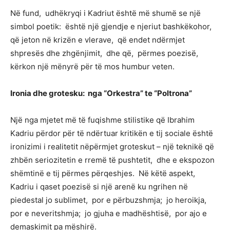
Në fund, udhëkryqi i Kadriut është më shumë se një
simbol poetik: është një gjendje e njeriut bashkëkohor,
që jeton në krizën e vlerave, që endet ndërmjet
shpresës dhe zhgënjimit, dhe që, përmes poezisë,
kërkon një mënyrë për të mos humbur veten.
Ironia dhe grotesku: nga “Orkestra” te “Poltrona”
Një nga mjetet më të fuqishme stilistike që Ibrahim
Kadriu përdor për të ndërtuar kritikën e tij sociale është
ironizimi i realitetit nëpërmjet groteskut – një teknikë që
zhbën seriozitetin e rremë të pushtetit, dhe e ekspozon
shëmtinë e tij përmes përqeshjes. Në këtë aspekt,
Kadriu i qaset poezisë si një arenë ku ngrihen në
piedestal jo sublimet, por e përbuzshmja; jo heroikja,
por e neveritshmja; jo gjuha e madhështisë, por ajo e
demaskimit pa mëshirë.