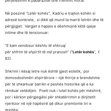
përjetësimin e pabarazisë dhe rrënimit moral.
Në poezinë “Letër kohës”, Kadriu e trajton kohën si
adresë konkrete, si dikë që mund ta marrë letrën dhe të
përgjigjet. Vargjet e hapjes e dëshmojnë këtë qasje
intime dhe të tensionuar:
“
E kam vendosur kështu të shkruaj
për shfrim të shpirtit të më pranosh
” (“
Letër kohës
”, f.
82).
Shkrimi i kësaj letre nuk është gjest estetik, por
domosdoshmëri shpirtërore – një thirrje e brendshme
për të shkarkuar barrën e peshës historike që e ka
rënduar vetëdijen. Poeti nuk i lutet kohës për mëshirë,
por i kërkon përgjegjësi për shkatërrimin e dinjitetit
njerëzor në një hapësirë që dikur premtonte liri e
drejtësi.