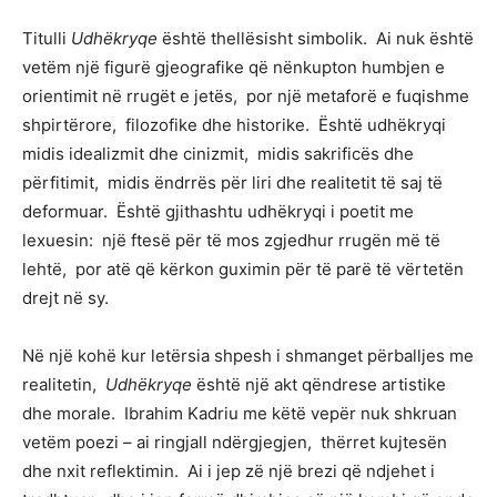
Titulli
Udhëkryqe
është thellësisht simbolik. Ai nuk është
vetëm një figurë gjeografike që nënkupton humbjen e
orientimit në rrugët e jetës, por një metaforë e fuqishme
shpirtërore, filozofike dhe historike. Është udhëkryqi
midis idealizmit dhe cinizmit, midis sakrificës dhe
përfitimit, midis ëndrrës për liri dhe realitetit të saj të
deformuar. Është gjithashtu udhëkryqi i poetit me
lexuesin: një ftesë për të mos zgjedhur rrugën më të
lehtë, por atë që kërkon guximin për të parë të vërtetën
drejt në sy.
Në një kohë kur letërsia shpesh i shmanget përballjes me
realitetin,
Udhëkryqe
është një akt qëndrese artistike
dhe morale. Ibrahim Kadriu me këtë vepër nuk shkruan
vetëm poezi – ai ringjall ndërgjegjen, thërret kujtesën
dhe nxit reflektimin. Ai i jep zë një brezi që ndjehet i