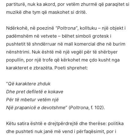
partiturë, nuk ka akord, por vetëm zhurmë që paraqitet si
muzikë dhe tym që maskohet si dritë.
Ndërkohë, në poezinë
“Poltrona”
, kolltuku – një objekt i
padëmshëm në vetvete – bëhet simboli grotesk i
pushtetit të shndërruar në mall komercial dhe në burim
nënshtrimi. Nuk është më një vegël për të shërbyer
popullin, por një trofe që kërkohet me çdo kusht nga
karakteret e zbrazëta. Poeti shprehet:
“
Që karaktere zhduk
Dhe pret defiletë e kokave
Për të mbetur vetëm një
Një prapanicë e devotshme
” (
Poltrona
, f. 102).
Këtu satira është e drejtpërdrejtë dhe therëse: politika
dhe pushteti nuk janë më vend i përfaqësimit, por i