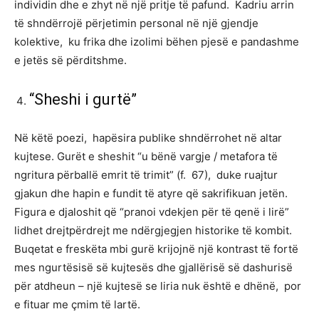
individin dhe e zhyt në një pritje të pafund. Kadriu arrin
të shndërrojë përjetimin personal në një gjendje
kolektive, ku frika dhe izolimi bëhen pjesë e pandashme
e jetës së përditshme.
“Sheshi i gurtë”
Në këtë poezi, hapësira publike shndërrohet në altar
kujtese. Gurët e sheshit “u bënë vargje / metafora të
ngritura përballë emrit të trimit” (f. 67), duke ruajtur
gjakun dhe hapin e fundit të atyre që sakrifikuan jetën.
Figura e djaloshit që “pranoi vdekjen për të qenë i lirë”
lidhet drejtpërdrejt me ndërgjegjen historike të kombit.
Buqetat e freskëta mbi gurë krijojnë një kontrast të fortë
mes ngurtësisë së kujtesës dhe gjallërisë së dashurisë
për atdheun – një kujtesë se liria nuk është e dhënë, por
e fituar me çmim të lartë.