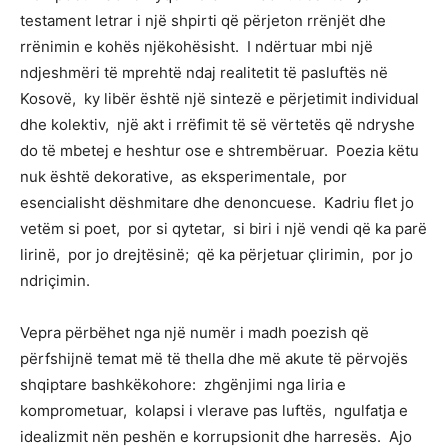
testament letrar i një shpirti që përjeton rrënjët dhe
rrënimin e kohës njëkohësisht. I ndërtuar mbi një
ndjeshmëri të mprehtë ndaj realitetit të pasluftës në
Kosovë, ky libër është një sintezë e përjetimit individual
dhe kolektiv, një akt i rrëfimit të së vërtetës që ndryshe
do të mbetej e heshtur ose e shtrembëruar. Poezia këtu
nuk është dekorative, as eksperimentale, por
esencialisht dëshmitare dhe denoncuese. Kadriu flet jo
vetëm si poet, por si qytetar, si biri i një vendi që ka parë
lirinë, por jo drejtësinë; që ka përjetuar çlirimin, por jo
ndriçimin.
Vepra përbëhet nga një numër i madh poezish që
përfshijnë temat më të thella dhe më akute të përvojës
shqiptare bashkëkohore: zhgënjimi nga liria e
komprometuar, kolapsi i vlerave pas luftës, ngulfatja e
idealizmit nën peshën e korrupsionit dhe harresës. Ajo