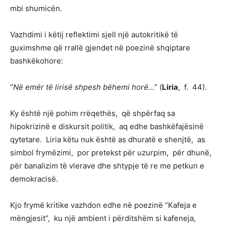
mbi shumicën.
Vazhdimi i këtij reflektimi sjell një autokritikë të
guximshme që rrallë gjendet në poezinë shqiptare
bashkëkohore:
“
Në emër të lirisë shpesh bëhemi horë…
” (
Liria
, f. 44).
Ky është një pohim rrëqethës, që shpërfaq sa
hipokrizinë e diskursit politik, aq edhe bashkëfajësinë
qytetare. Liria këtu nuk është as dhuratë e shenjtë, as
simbol frymëzimi, por pretekst për uzurpim, për dhunë,
për banalizim të vlerave dhe shtypje të re me petkun e
demokracisë.
Kjo frymë kritike vazhdon edhe në poezinë “Kafeja e
mëngjesit”, ku një ambient i përditshëm si kafeneja,