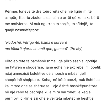
Përmes toneve të drejtpërdrejta dhe një ligjërimi të
ashpër, Kadriu zbulon aleancën e errët që koha ka bërë
me antivlerat. Ai nuk ngurron ta shajë, ta sfidojë, ta
quajë bashkëfajtore:
“
Kodoshë, intrigantë, hajna e kurvarë
me lëkurë njeriu shumë qen, gomarë
” (Po aty).
Këto epitete të pamëshirshme, që përplasen si goditje
në fytyrën e shoqërisë, janë edhe një akt rebelimi poetik
ndaj amnezisë kolektive që shpesh e mbështjell
shoqërinë shqiptare. Koha, në këtë poezi, nuk është as
kalimtare dhe as shëruese – ajo është bashkëpunëtore
në një rend të padrejtë ku e mira harrohet, e keqja
përmbyll ciklin e saj dhe e vërteta mbetet në heshtje.