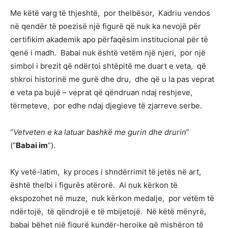
Me këtë varg të thjeshtë, por thelbësor, Kadriu vendos
në qendër të poezisë një figurë që nuk ka nevojë për
certifikim akademik apo përfaqësim institucional për të
qenë i madh. Babai nuk është vetëm një njeri, por një
simbol i brezit që ndërtoi shtëpitë me duart e veta, që
shkroi historinë me gurë dhe dru, dhe që u la pas veprat
e veta pa bujë – veprat që qëndruan ndaj reshjeve,
tërmeteve, por edhe ndaj djegieve të zjarreve serbe.
“
Vetveten e ka latuar bashkë me gurin dhe drurin
”
(“
Babai im
”).
Ky vetë-latim, ky proces i shndërrimit të jetës në art,
është thelbi i figurës atërorë. Ai nuk kërkon të
ekspozohet në muze, nuk kërkon medalje, por vetëm të
ndërtojë, të qëndrojë e të mbijetojë. Në këtë mënyrë,
babai bëhet një figurë kundër-heroike që mishëron të