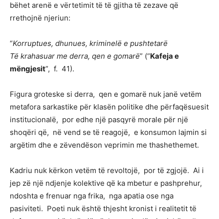
bëhet arenë e vërtetimit të të gjitha të zezave që
rrethojnë njeriun:
“
Korruptues, dhunues, kriminelë e pushtetarë
Të krahasuar me derra, qen e gomarë
” (“
Kafeja e
mëngjesit
”, f. 41).
Figura groteske si derra, qen e gomarë nuk janë vetëm
metafora sarkastike për klasën politike dhe përfaqësuesit
institucionalë, por edhe një pasqyrë morale për një
shoqëri që, në vend se të reagojë, e konsumon lajmin si
argëtim dhe e zëvendëson veprimin me thashethemet.
Kadriu nuk kërkon vetëm të revoltojë, por të zgjojë. Ai i
jep zë një ndjenje kolektive që ka mbetur e pashprehur,
ndoshta e frenuar nga frika, nga apatia ose nga
pasiviteti. Poeti nuk është thjesht kronist i realitetit të