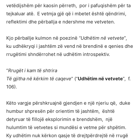
vetëdijshëm për kaosin përreth, por i pafuqishëm për ta
tejkaluar atë. E vetmja gjë që i mbetet është qëndrimi,
reflektimi dhe përballja e ndershme me vetveten.
Kjo përballje kulmon në poezinë
“Udhëtim në vetvete
”,
ku udhëkryqi i jashtëm zë vend në brendinë e qenies dhe
rrugëtimi shndërrohet në udhëtim introspektiv.
“
Rrugët i kam të shtrira
Të gjitha në kërkim të caqeve
” (“
Udhëtim në vetvete
”, f.
106).
Këto vargje përshkruajnë gjendjen e një njeriu që, duke
humbur shpresën për orientim të jashtëm, është
detyruar të fillojë eksplorimin e brendshëm, një
hulumtim të vetvetes si mundësi e vetme për shpëtim.
Ky udhëtim nuk kërkon qasje të drejtpërdrejtë në rrugë