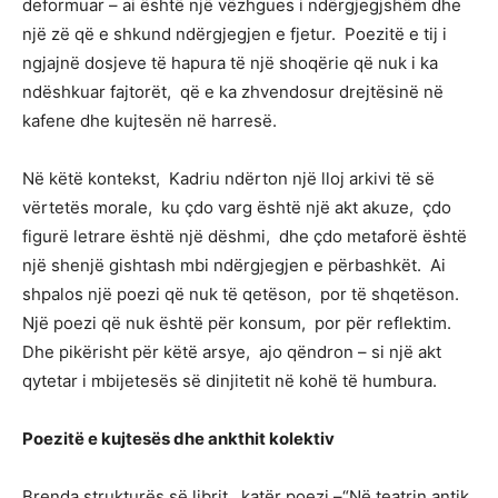
deformuar – ai është një vëzhgues i ndërgjegjshëm dhe
një zë që e shkund ndërgjegjen e fjetur. Poezitë e tij i
ngjajnë dosjeve të hapura të një shoqërie që nuk i ka
ndëshkuar fajtorët, që e ka zhvendosur drejtësinë në
kafene dhe kujtesën në harresë.
Në këtë kontekst, Kadriu ndërton një lloj arkivi të së
vërtetës morale, ku çdo varg është një akt akuze, çdo
figurë letrare është një dëshmi, dhe çdo metaforë është
një shenjë gishtash mbi ndërgjegjen e përbashkët. Ai
shpalos një poezi që nuk të qetëson, por të shqetëson.
Një poezi që nuk është për konsum, por për reflektim.
Dhe pikërisht për këtë arsye, ajo qëndron – si një akt
qytetar i mbijetesës së dinjitetit në kohë të humbura.
Poezitë e kujtesës dhe ankthit kolektiv
Brenda strukturës së librit, katër poezi –“Në teatrin antik