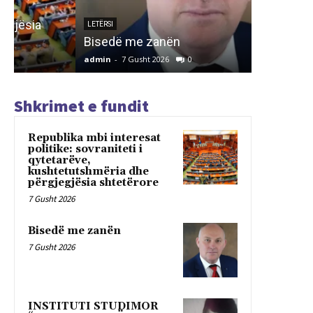
INSTITU
PËR REF
LETËRSI
Bisedë me zanën
TIRANË
admin
-
7 Gusht 2026
0
admin
-
7 G
Shkrimet e fundit
Republika mbi interesat
politike: sovraniteti i
qytetarëve,
kushtetutshmëria dhe
përgjegjësia shtetërore
7 Gusht 2026
Bisedë me zanën
7 Gusht 2026
INSTITUTI STUDIMOR