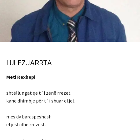
LULEZJARRTA
Meti Rexhepi
shtëllungat që t`i zënë rrezet
kanë dhimbje për t`i shuar etjet
mes dy baraspeshash
etjesh dhe rrezesh