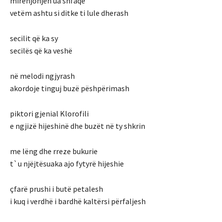
mirënjohjen ua shfaqe
vetëm ashtu si ditke ti lule dherash
secilit që ka sy
secilës që ka veshë
në melodi ngjyrash
akordoje tinguj buzë pëshpërimash
piktori gjenial Klorofili
e ngjizë hijeshinë dhe buzët në ty shkrin
me lëng dhe rreze bukurie
t`u njëjtësuaka ajo fytyrë hijeshie
çfarë prushi i butë petalesh
i kuq i verdhë i bardhë kaltërsi përfaljesh