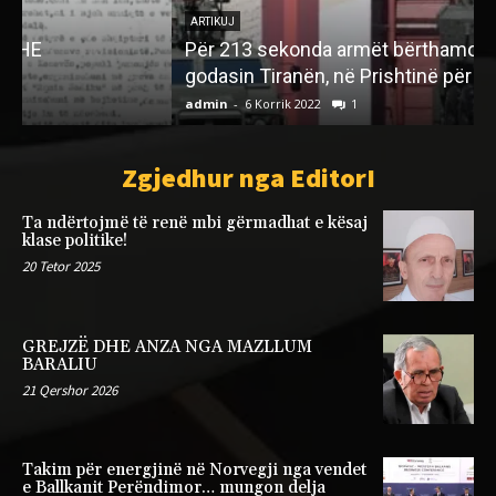
ARTIKUJ
Për 213 sekonda armët bërthamore ruse
godasin Tiranën, në Prishtinë për 195 sekonda
R
admin
-
6 Korrik 2022
1
a
Zgjedhur nga EditorI
Ta ndërtojmë të renë mbi gërmadhat e kësaj
klase politike!
20 Tetor 2025
GREJZË DHE ANZA NGA MAZLLUM
BARALIU
21 Qershor 2026
Takim për energjinë në Norvegji nga vendet
e Ballkanit Perëndimor… mungon delja