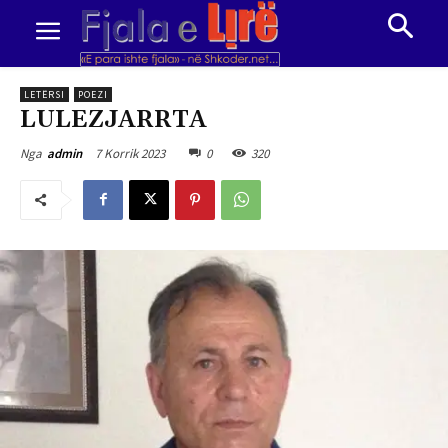
LETËRSI
POEZI
LULEZJARRTA
7 Korrik 2023
0
320
Nga
admin