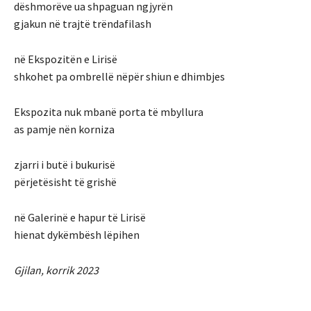
dëshmorëve ua shpaguan ngjyrën
gjakun në trajtë trëndafilash
në Ekspozitën e Lirisë
shkohet pa ombrellë nëpër shiun e dhimbjes
Ekspozita nuk mbanë porta të mbyllura
as pamje nën korniza
zjarri i butë i bukurisë
përjetësisht të grishë
në Galerinë e hapur të Lirisë
hienat dykëmbësh lëpihen
Gjilan, korrik 2023