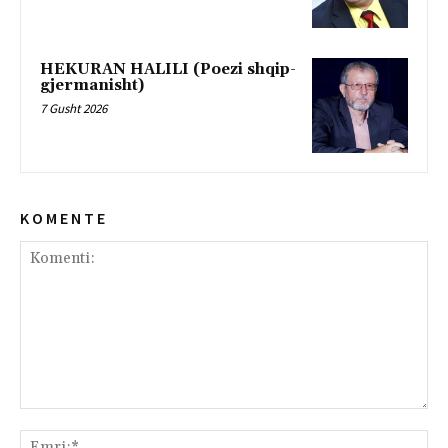
HEKURAN HALILI (Poezi shqip-
gjermanisht)
7 Gusht 2026
K O M E N T E
Komenti:
Emr