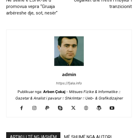
Në selinë e LSHK-së u
Oligarkët dhe rrethi i mbyllur i
promovua vepra “Gruaja
tranzicionit
arbëreshe dje, sot, nesër”
admin
https://fjala.info
Publikuar nga:
Arben Çokaj
-
Mësues Fizike & Informatike ::
Gazetar & Analist i pavarur :: Shkrimtar :: Ueb- & Grafikdizajner
ARTIKUJ TË NGJASHËM
MË SHUMË NGA AUTORI