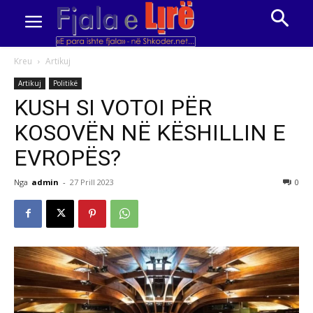
Kreu
Artikuj
Artikuj
Politikë
KUSH SI VOTOI PËR
KOSOVËN NË KËSHILLIN E
EVROPËS?
Nga
admin
-
27 Prill 2023
0