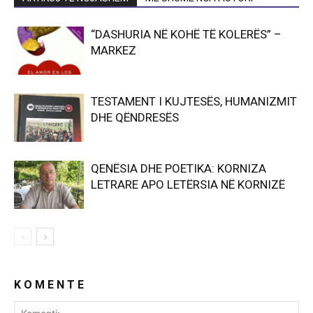
“DASHURIA NË KOHË TË KOLERËS” –
MARKEZ
TESTAMENT I KUJTESËS, HUMANIZMIT
DHE QËNDRESËS
QENËSIA DHE POETIKA: KORNIZA
LETRARE APO LETËRSIA NË KORNIZË
K O M E N T E