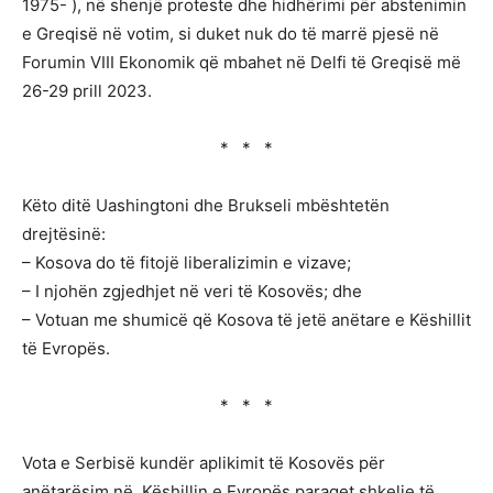
1975- ), në shenjë proteste dhe hidhërimi për abstenimin
e Greqisë në votim, si duket nuk do të marrë pjesë në
Forumin VIII Ekonomik që mbahet në Delfi të Greqisë më
26-29 prill 2023.
* * *
Këto ditë Uashingtoni dhe Brukseli mbështetën
drejtësinë:
– Kosova do të fitojë liberalizimin e vizave;
– I njohën zgjedhjet në veri të Kosovës; dhe
– Votuan me shumicë që Kosova të jetë anëtare e Këshillit
të Evropës.
* * *
Vota e Serbisë kundër aplikimit të Kosovës për
anëtarësim në Këshillin e Evropës paraqet shkelje të