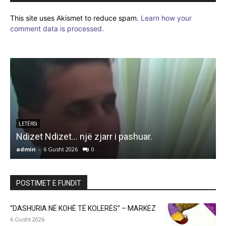
This site uses Akismet to reduce spam.
Learn how your
comment data is processed.
LETËRSI
Ndizet Ndizet… një zjarr i pashuar.
admin
-
6 Gusht 2026
0
a
POSTIMET E FUNDIT
“DASHURIA NË KOHË TË KOLERËS” – MARKEZ
6 Gusht 2026