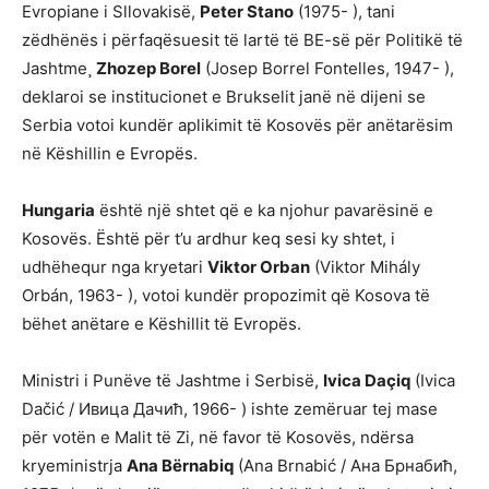
Evropiane i Sllovakisë,
Peter Stano
(1975- ), tani
zëdhënës i përfaqësuesit të lartë të BE-së për Politikë të
Jashtme¸
Zhozep Borel
(Josep Borrel Fontelles, 1947- ),
deklaroi se institucionet e Brukselit janë në dijeni se
Serbia votoi kundër aplikimit të Kosovës për anëtarësim
në Këshillin e Evropës.
Hungaria
është një shtet që e ka njohur pavarësinë e
Kosovës. Është për t’u ardhur keq sesi ky shtet, i
udhëhequr nga kryetari
Viktor Orban
(Viktor Mihály
Orbán, 1963- ), votoi kundër propozimit që Kosova të
bëhet anëtare e Këshillit të Evropës.
Ministri i Punëve të Jashtme i Serbisë,
Ivica Daçiq
(Ivica
Dačić / Ивица Дачић, 1966- ) ishte zemëruar tej mase
për votën e Malit të Zi, në favor të Kosovës, ndërsa
kryeministrja
Ana Bërnabiq
(Ana Brnabić / Ана Брнабић,