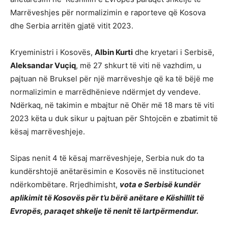
Marrëveshjes për normalizimin e raporteve që Kosova
dhe Serbia arritën gjatë vitit 2023.
Kryeministri i Kosovës,
Albin Kurti
dhe kryetari i Serbisë,
Aleksandar Vuçiq
, më 27 shkurt të viti në vazhdim, u
pajtuan në Bruksel për një marrëveshje që ka të bëjë me
normalizimin e marrëdhënieve ndërmjet dy vendeve.
Ndërkaq, në takimin e mbajtur në Ohër më 18 mars të viti
2023 këta u duk sikur u pajtuan për Shtojcën e zbatimit të
kësaj marrëveshjeje.
Sipas nenit 4 të kësaj marrëveshjeje, Serbia nuk do ta
kundërshtojë anëtarësimin e Kosovës në institucionet
ndërkombëtare. Rrjedhimisht,
vota e Serbisë kundër
aplikimit të Kosovës për t’u bërë anëtare e Këshillit të
Evropës, paraqet shkelje të nenit të lartpërmendur.