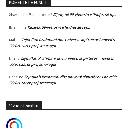
KOMENTET E FUNDIT
Zijait, në 90-vjetorin e lindjes së tij…
Xhavit.kabili@gmai.com
në
Razijes, 90-vjetorin e lindjes së saj…
Ibrahim
në
Zejnullah Rrahmani dhe universi shpirtëror i novelës
Mali
në
‘99 Rruzaret prej smaragdi
Zejnullah Rrahmani dhe universi shpirtëror i novelës
k.m
në
‘99 Rruzaret prej smaragdi
Zejnullah Rrahmani dhe universi shpirtëror i novelës
Genci
në
‘99 Rruzaret prej smaragdi
Vizito gjithashtu