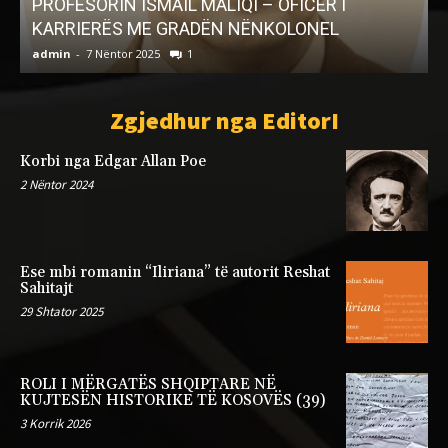
PROFESORIN ISMAIL MALIQI – OFICER I
KARRIERËS ME GRADËN NËNKOLONEL
admin
-
7 Nëntor 2025
1
a
Zgjedhur nga EditorI
Korbi nga Edgar Allan Poe
2 Nëntor 2024
Ese mbi romanin “Iliriana” të autorit Reshat
Sahitajt
29 Shtator 2025
ROLI I MËRGATËS SHQIPTARE NË
KUJTESËN HISTORIKE TË KOSOVËS (39)
3 Korrik 2026