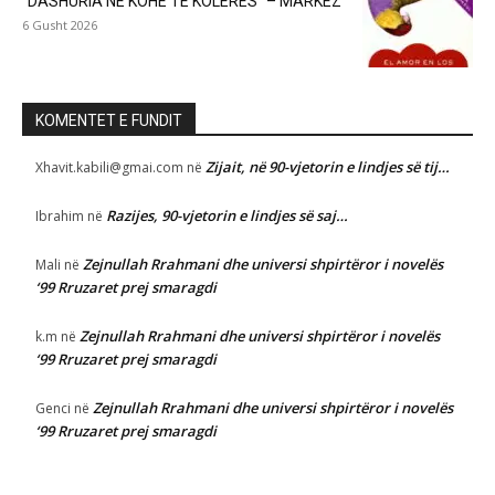
“DASHURIA NË KOHË TË KOLERËS” – MARKEZ
6 Gusht 2026
KOMENTET E FUNDIT
Zijait, në 90-vjetorin e lindjes së tij…
Xhavit.kabili@gmai.com
në
Razijes, 90-vjetorin e lindjes së saj…
Ibrahim
në
Zejnullah Rrahmani dhe universi shpirtëror i novelës
Mali
në
‘99 Rruzaret prej smaragdi
Zejnullah Rrahmani dhe universi shpirtëror i novelës
k.m
në
‘99 Rruzaret prej smaragdi
Zejnullah Rrahmani dhe universi shpirtëror i novelës
Genci
në
‘99 Rruzaret prej smaragdi