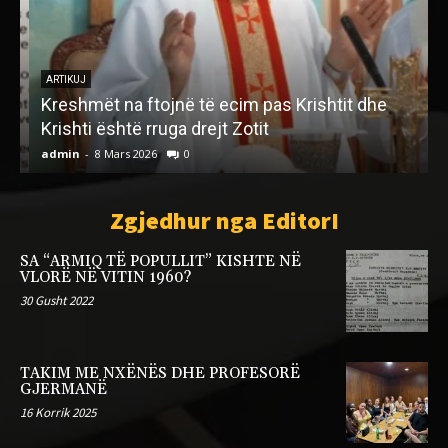
ARTIKUJ
Kreshmët na ftojnë të ecim pas Krishtit dhe
Krishti është rruga drejt Zotit
P
admin
-
8 Mars 2026
0
a
Zgjedhur nga EditorI
SA “ARMIQ TË POPULLIT” KISHTE NË
VLORË NË VITIN 1960?
30 Gusht 2022
TAKIM ME NXËNËS DHE PROFESORË
GJERMANË
16 Korrik 2025