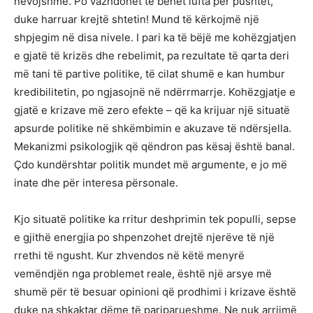
nevojshme. Po vazhdohet të bëhët lufta për pushtet,
duke harruar krejtë shtetin! Mund të kërkojmë një
shpjegim në disa nivele. I pari ka të bëjë me kohëzgjatjen
e gjatë të krizës dhe rebelimit, pa rezultate të qarta deri
më tani të partive politike, të cilat shumë e kan humbur
kredibilitetin, po ngjasojnë në ndërrmarrje. Kohëzgjatje e
gjatë e krizave më zero efekte – që ka krijuar një situatë
apsurde politike në shkëmbimin e akuzave të ndërsjella.
Mekanizmi psikologjik që qëndron pas kësaj është banal.
Çdo kundërshtar politik mundet më argumente, e jo më
inate dhe për interesa përsonale.
Kjo situatë politike ka rritur deshprimin tek populli, sepse
e gjithë energjia po shpenzohet drejtë njerëve të një
rrethi të ngusht. Kur zhvendos në këtë menyrë
vemëndjën nga problemet reale, është një arsye më
shumë për të besuar opinioni që prodhimi i krizave është
duke na shkaktar dëme të pariparueshme. Ne nuk arrijmë