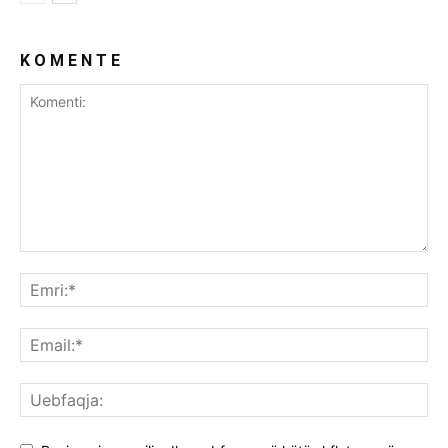
K O M E N T E