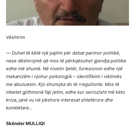
Vështrim
—
Duhet të këtë një pajtim për debat parimor politikë,
nese dëshirojmë që mos të përkqësohet gjendja politike
edhe më shumë. Në nivelin tjetër, funksionon edhe një
mekanizëm i njohur psikologjik – identifikimi i viktimës
me abuzuesin. Kjo shumçka do të rregullonte. Mos të
mbetet gjithmonë faji jetim, edhe kur seriozisht më këto
kriza, janë vu në pëshore interesat shtetërore dhe
kombëtare…
Skënder MULLIQI