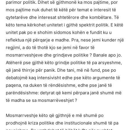
parimor politik. Dihet së gjithmonë ka mos pajtime, por
mos pajtime nuk duhet të këtë për temat e interesit të
qytetarëve dhe interesat shtetërore dhe kombëtare. Të
këto tema kërkohet unitetet i gjithë spektrit politik. E këtë
unitet pak po e shohim sidomos kohën e fundit ku u
reflektua një përqarje e madhe. Pra, nese jemi kunder një
regjimi, a do të thotë kjo se jemi në favor të
mosmarrveshjeve dhe grindjeve politike ? Banale apo jo.
Atëherë pse gjithë këto grindje politike të pa arsyeshme,
që janë thirrje për panik. Dhe tani, më në fund, pse po
debatojmë kaq intensivisht edhe pse këto argumente të
paqena, na duken të rëndësishme, edhe pse janë të
parëndësishme: detyrat që kemi përpara janë shumë më
të madha se sa mosmarrëveshjet ?
Mosmarrveshje këto që gjithnjë e më shumë po
prodhojnë kriza politike dhe institucionale shumë të pa