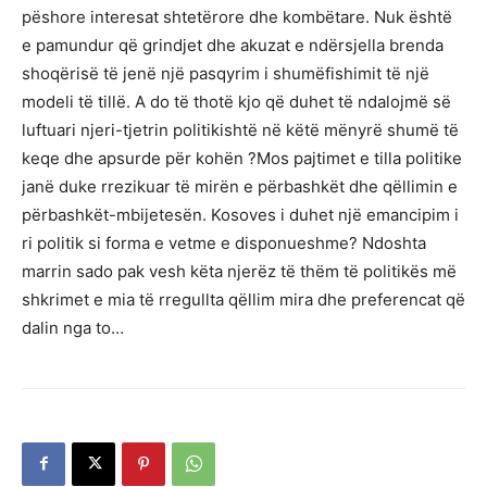
pëshore interesat shtetërore dhe kombëtare. Nuk është
e pamundur që grindjet dhe akuzat e ndërsjella brenda
shoqërisë të jenë një pasqyrim i shumëfishimit të një
modeli të tillë. A do të thotë kjo që duhet të ndalojmë së
luftuari njeri-tjetrin politikishtë në këtë mënyrë shumë të
keqe dhe apsurde për kohën ?Mos pajtimet e tilla politike
janë duke rrezikuar të mirën e përbashkët dhe qëllimin e
përbashkët-mbijetesën. Kosoves i duhet një emancipim i
ri politik si forma e vetme e disponueshme? Ndoshta
marrin sado pak vesh këta njerëz të thëm të politikës më
shkrimet e mia të rregullta qëllim mira dhe preferencat që
dalin nga to…