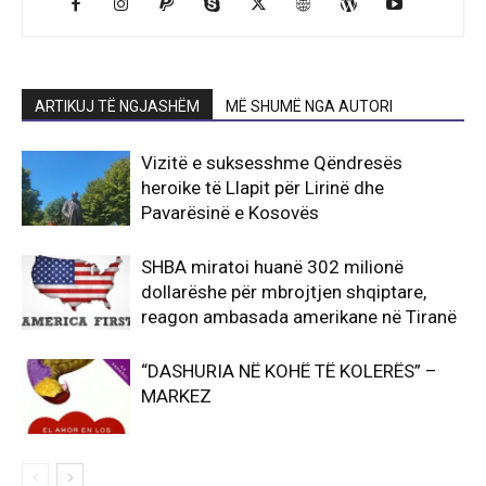
ARTIKUJ TË NGJASHËM
MË SHUMË NGA AUTORI
Vizitë e suksesshme Qëndresës
heroike të Llapit për Lirinë dhe
Pavarësinë e Kosovës
SHBA miratoi huanë 302 milionë
dollarëshe për mbrojtjen shqiptare,
reagon ambasada amerikane në Tiranë
“DASHURIA NË KOHË TË KOLERËS” –
MARKEZ