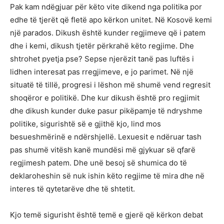
Pak kam ndëgjuar për këto vite dikend nga politika por
edhe të tjerët që fletë apo kërkon unitet. Në Kosovë kemi
një parados. Dikush është kunder regjimeve që i patem
dhe i kemi, dikush tjetër përkrahë këto regjime. Dhe
shtrohet pyetja pse? Sepse njerëzit tanë pas luftës i
lidhen interesat pas rregjimeve, e jo parimet. Në një
situatë të tillë, progresi i lëshon më shumë vend regresit
shoqëror e politikë. Dhe kur dikush është pro regjimit
dhe dikush kunder duke pasur pikëpamje të ndryshme
politike, sigurishtë së e gjithë kjo, lind mos
besueshmërinë e ndërshjellë. Lexuesit e ndëruar tash
pas shumë vitësh kanë mundësi më gjykuar së qfarë
regjimesh patem. Dhe unë besoj së shumica do të
deklaroheshin së nuk ishin këto regjime të mira dhe në
interes të qytetarëve dhe të shtetit.
Kjo temë sigurisht është temë e gjerë që kërkon debat