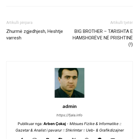
Artikulli përpara
Artikulli tjetër
Zhurmë zgjedhjesh, Heshtje
BIG BROTHER – TARISHTA E
varresh
HAMSHORËVE NË PRISHTINË
(!)
admin
https://fjala.info
Publikuar nga:
Arben Çokaj
-
Mësues Fizike & Informatike ::
Gazetar & Analist i pavarur :: Shkrimtar :: Ueb- & Grafikdizajner