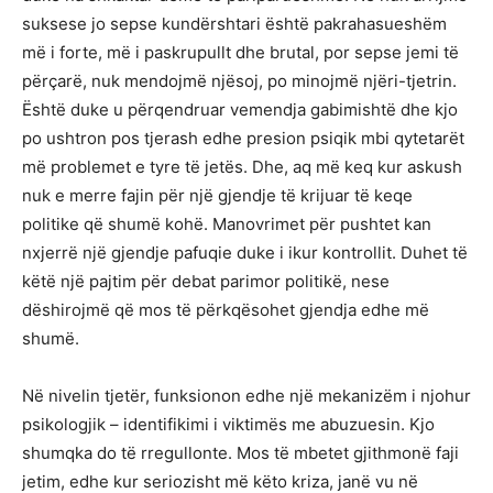
suksese jo sepse kundërshtari është pakrahasueshëm
më i forte, më i paskrupullt dhe brutal, por sepse jemi të
përçarë, nuk mendojmë njësoj, po minojmë njëri-tjetrin.
Është duke u përqendruar vemendja gabimishtë dhe kjo
po ushtron pos tjerash edhe presion psiqik mbi qytetarët
më problemet e tyre të jetës. Dhe, aq më keq kur askush
nuk e merre fajin për një gjendje të krijuar të keqe
politike që shumë kohë. Manovrimet për pushtet kan
nxjerrë një gjendje pafuqie duke i ikur kontrollit. Duhet të
këtë një pajtim për debat parimor politikë, nese
dëshirojmë që mos të përkqësohet gjendja edhe më
shumë.
Në nivelin tjetër, funksionon edhe një mekanizëm i njohur
psikologjik – identifikimi i viktimës me abuzuesin. Kjo
shumqka do të rregullonte. Mos të mbetet gjithmonë faji
jetim, edhe kur seriozisht më këto kriza, janë vu në