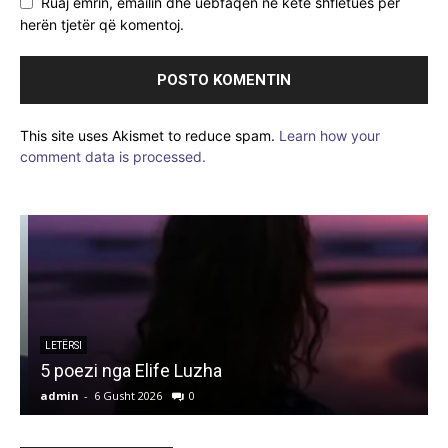
Ruaj emrin, emailin dhe uebfaqen në këtë shfletues për
herën tjetër që komentoj.
This site uses Akismet to reduce spam.
Learn how your
comment data is processed.
LETËRSI
5 poezi nga Elife Luzha
L
admin
-
6 Gusht 2026
0
a