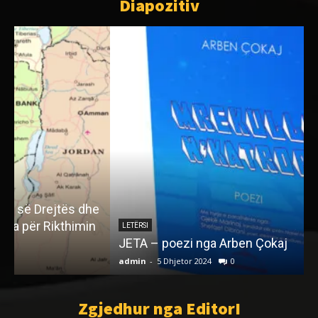
Diapozitiv
e
LETËRSI
JETA – poezi nga Arben Çokaj
admin
-
5 Dhjetor 2024
0
a
Zgjedhur nga EditorI