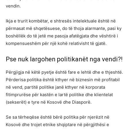
vendin.
Ikja e trurit kombëtar, e shtresës intelektuale është në
përmasat më shqetësuese, do të thoja alarmante, pasi ky
boshëllëk do të jetë me pasoja afatëgjata dhe vështirë i
kompensueshëm për një kohë relativisht të gjatë.
Pse nuk largohen politikanët nga vendi?!
Përgjigja në këtë pyetje është fare e lehtë dhe e thjeshtë.
Përderisa politika është kthyer në biznesin më profitabil
në vend, partitë politike janë kthyer në korporata
fitimprurëse për kastën e lartë politike dhe klientelat
(sekserët) e tyre në Kosovë dhe Diasporë.
Se sa tërheqëse është bërë politika për njerëzit në
Kosovë dhe trojet etnike shqiptare në përgjithësi e