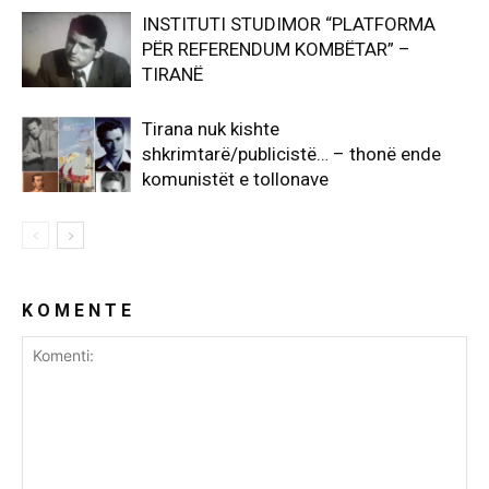
INSTITUTI STUDIMOR “PLATFORMA
PËR REFERENDUM KOMBËTAR” –
TIRANË
Tirana nuk kishte
shkrimtarë/publicistë… – thonë ende
komunistët e tollonave
K O M E N T E