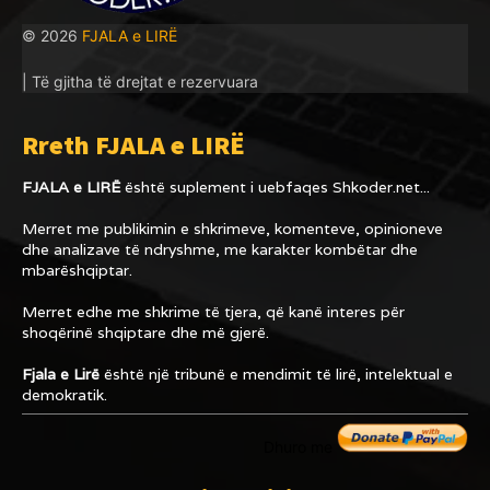
© 2026
FJALA e LIRË
| Të gjitha të drejtat e rezervuara
Rreth FJALA e LIRË
FJALA e LIRË
është suplement i uebfaqes
Shkoder.net...
Merret me publikimin e shkrimeve, komenteve, opinioneve
dhe analizave të ndryshme, me karakter kombëtar dhe
mbarëshqiptar.
Merret edhe me shkrime të tjera, që kanë interes për
shoqërinë shqiptare dhe më gjerë.
Fjala e Lirë
është një tribunë e mendimit të lirë, intelektual e
demokratik.
Dhuro me