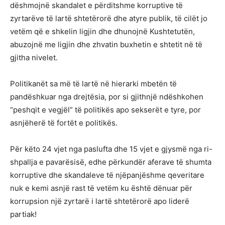
dëshmojnë skandalet e përditshme korruptive të
zyrtarëve të lartë shtetërorë dhe atyre publik, të cilët jo
vetëm që e shkelin ligjin dhe dhunojnë Kushtetutën,
abuzojnë me ligjin dhe zhvatin buxhetin e shtetit në të
gjitha nivelet.
Politikanët sa më të lartë në hierarki mbetën të
pandëshkuar nga drejtësia, por si gjithnjë ndëshkohen
“peshqit e vegjël” të politikës apo sekserët e tyre, por
asnjëherë të fortët e politikës.
Për këto 24 vjet nga paslufta dhe 15 vjet e gjysmë nga ri-
shpallja e pavarësisë, edhe përkundër aferave të shumta
korruptive dhe skandaleve të njëpanjëshme qeveritare
nuk e kemi asnjë rast të vetëm ku është dënuar për
korrupsion një zyrtarë i lartë shtetërorë apo liderë
partiak!