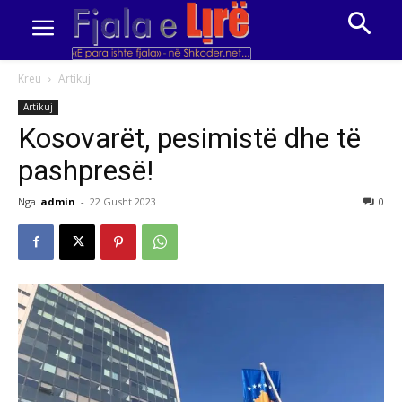
Kreu
Artikuj
Artikuj
Kosovarët, pesimistë dhe të
pashpresë!
Nga
admin
-
22 Gusht 2023
0