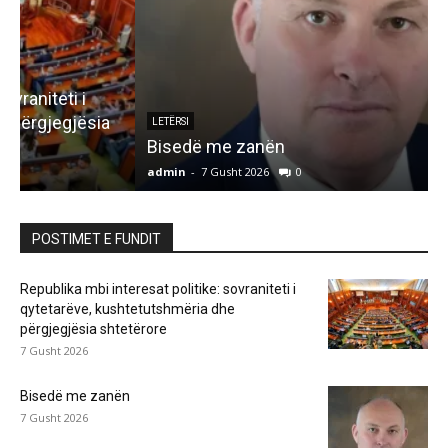
LETËRSI
Bisedë me zanën
admin
-
7 Gusht 2026
0
a
POSTIMET E FUNDIT
Republika mbi interesat politike: sovraniteti i
qytetarëve, kushtetutshmëria dhe
përgjegjësia shtetërore
7 Gusht 2026
Bisedë me zanën
7 Gusht 2026