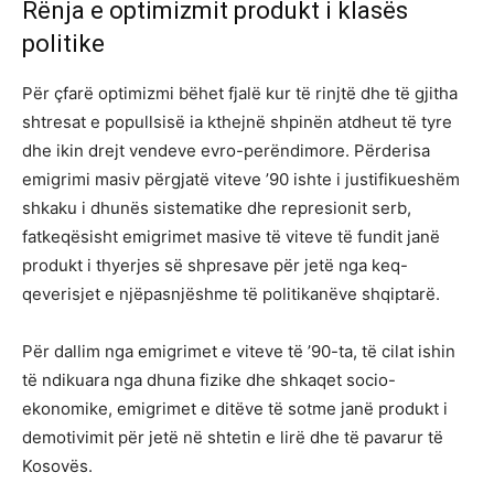
Rënja e optimizmit produkt i klasës
politike
Për çfarë optimizmi bëhet fjalë kur të rinjtë dhe të gjitha
shtresat e popullsisë ia kthejnë shpinën atdheut të tyre
dhe ikin drejt vendeve evro-perëndimore. Përderisa
emigrimi masiv përgjatë viteve ’90 ishte i justifikueshëm
shkaku i dhunës sistematike dhe represionit serb,
fatkeqësisht emigrimet masive të viteve të fundit janë
produkt i thyerjes së shpresave për jetë nga keq-
qeverisjet e njëpasnjëshme të politikanëve shqiptarë.
Për dallim nga emigrimet e viteve të ’90-ta, të cilat ishin
të ndikuara nga dhuna fizike dhe shkaqet socio-
ekonomike, emigrimet e ditëve të sotme janë produkt i
demotivimit për jetë në shtetin e lirë dhe të pavarur të
Kosovës.