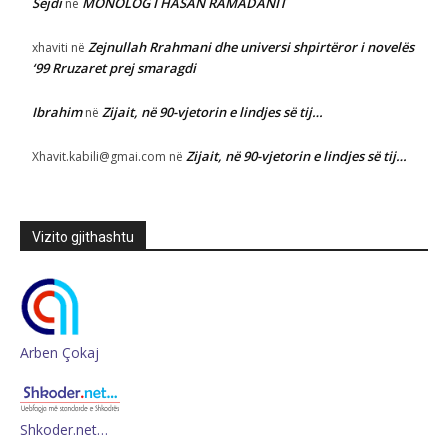
Sejdi
MONOLOG I HASAN RAMADANIT
në
Zejnullah Rrahmani dhe universi shpirtëror i novelës
xhaviti
në
‘99 Rruzaret prej smaragdi
Ibrahim
Zijait, në 90-vjetorin e lindjes së tij…
në
Zijait, në 90-vjetorin e lindjes së tij…
Xhavit.kabili@gmai.com
në
Vizito gjithashtu
Arben Çokaj
Shkoder.net…