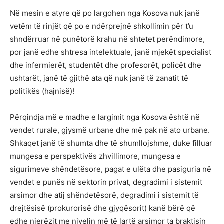
Në mesin e atyre që po largohen nga Kosova nuk janë
vetëm të rinjët që po e ndërprejnë shkollimin për t’u
shndërruar në punëtorë krahu në shtetet perëndimore,
por janë edhe shtresa intelektuale, janë mjekët specialist
dhe infermierët, studentët dhe profesorët, policët dhe
ushtarët, janë të gjithë ata që nuk janë të zanatit të
politikës (hajnisë)!
Përqindja më e madhe e largimit nga Kosova është në
vendet rurale, gjysmë urbane dhe më pak në ato urbane.
Shkaqet janë të shumta dhe të shumllojshme, duke filluar
mungesa e perspektivës zhvillimore, mungesa e
sigurimeve shëndetësore, pagat e ulëta dhe pasiguria në
vendet e punës në sektorin privat, degradimi i sistemit
arsimor dhe atij shëndetësorë, degradimi i sistemit të
drejtësisë (prokurorisë dhe gjyqësorit) kanë bërë që
edhe njerëzit me nivelin më të lartë arsimor ta braktisin