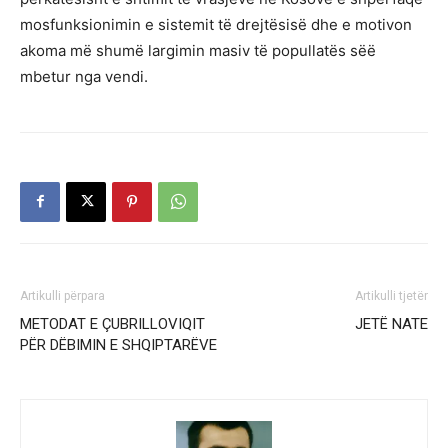
mosfunksionimin e sistemit të drejtësisë dhe e motivon
akoma më shumë largimin masiv të popullatës sëë
mbetur nga vendi.
Artikulli përpara
Artikulli tjetër
METODAT E ÇUBRILLOVIQIT
JETË NATE
PËR DËBIMIN E SHQIPTARËVE