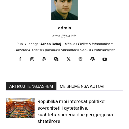
admin
https://fjala.info
Publikuar nga:
Arben Çokaj
-
Mësues Fizike & Informatike ::
Gazetar & Analist i pavarur :: Shkrimtar :: Ueb- & Grafikdizajner
ARTIKUJ TË NGJASHËM
MË SHUMË NGA AUTORI
Republika mbi interesat politike:
sovraniteti i qytetarëve,
kushtetutshmëria dhe përgjegjësia
shtetërore