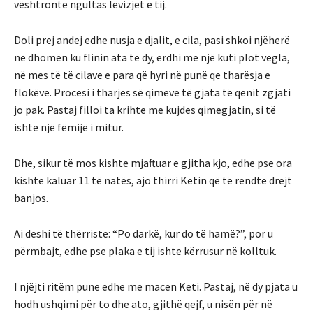
vështronte ngultas lëvizjet e tij.
Doli prej andej edhe nusja e djalit, e cila, pasi shkoi njëherë
në dhomën ku flinin ata të dy, erdhi me një kuti plot vegla,
në mes të të cilave e para që hyri në punë qe tharësja e
flokëve. Procesi i tharjes së qimeve të gjata të qenit zgjati
jo pak. Pastaj filloi ta krihte me kujdes qimegjatin, si të
ishte një fëmijë i mitur.
Dhe, sikur të mos kishte mjaftuar e gjitha kjo, edhe pse ora
kishte kaluar 11 të natës, ajo thirri Ketin që të rendte drejt
banjos.
Ai deshi të thërriste: “Po darkë, kur do të hamë?”, por u
përmbajt, edhe pse plaka e tij ishte kërrusur në kolltuk.
I njëjti ritëm pune edhe me macen Keti. Pastaj, në dy pjata u
hodh ushqimi për to dhe ato, gjithë qejf, u nisën për në