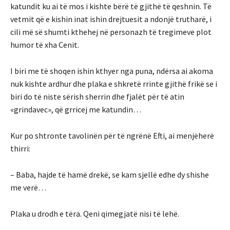
katundit ku ai të mos i kishte bërë të gjithë të qeshnin. Të
vetmit që e kishin inat ishin drejtuesit a ndonjë trutharë, i
cili më së shumti kthehej në personazh të tregimeve plot
humor të xha Cenit.
I biri me të shoqen ishin kthyer nga puna, ndërsa ai akoma
nuk kishte ardhur dhe plaka e shkretë rrinte gjithë frikë se i
biri do të niste sërish sherrin dhe fjalët për të atin
«grindavec», që grricej me katundin…
Kur po shtronte tavolinën për të ngrënë Efti, ai menjëherë
thirri:
– Baba, hajde të hamë drekë, se kam sjellë edhe dy shishe
me verë…
Plaka u drodh e tëra. Qeni qimegjatë nisi të lehë.