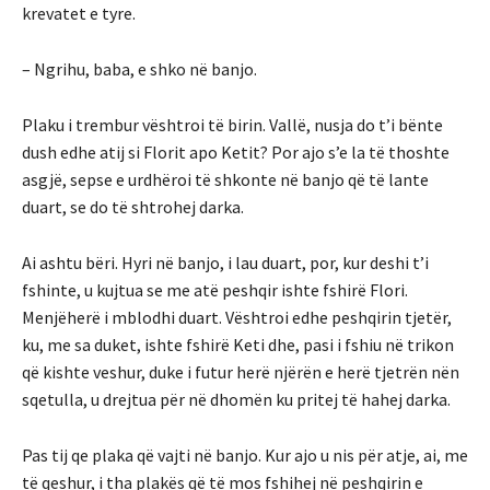
krevatet e tyre.
– Ngrihu, baba, e shko në banjo.
Plaku i trembur vështroi të birin. Vallë, nusja do t’i bënte
dush edhe atij si Florit apo Ketit? Por ajo s’e la të thoshte
asgjë, sepse e urdhëroi të shkonte në banjo që të lante
duart, se do të shtrohej darka.
Ai ashtu bëri. Hyri në banjo, i lau duart, por, kur deshi t’i
fshinte, u kujtua se me atë peshqir ishte fshirë Flori.
Menjëherë i mblodhi duart. Vështroi edhe peshqirin tjetër,
ku, me sa duket, ishte fshirë Keti dhe, pasi i fshiu në trikon
që kishte veshur, duke i futur herë njërën e herë tjetrën nën
sqetulla, u drejtua për në dhomën ku pritej të hahej darka.
Pas tij qe plaka që vajti në banjo. Kur ajo u nis për atje, ai, me
të qeshur, i tha plakës që të mos fshihej në peshqirin e