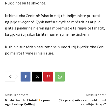
Nuk dinte ku të shkonte.
Kthimi i xha Cenit në fshatin e tij të lindjes ishte pritur si
ngjarje e veçantë. Qysh natën e dytë të mbërritjes atje, ai
ishte gjendur në njërën nga mbrëmjet e të rinjve të fshatit,
ku gjoksi i tij sikur kishte marrë frymë më lirshëm.
Kishin nisur sërish batutat dhe humori i tij i vjetër; xha Ceni
po merrte frymë si njeri i lirë.
Artikulli përpara
Artikulli tjetër
Kushtrim për Rininë!
- poezi
Çka pastaj nëse vendi shkon në
nga Rexhep Çullhaj
zgjedhje të reja?