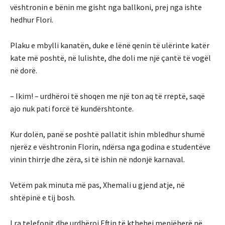
vështronin e bënin me gisht nga ballkoni, prej nga ishte
hedhur Flori.
Plaku e mbylli kanatën, duke e lënë qenin të ulërinte katër
kate më poshtë, në lulishte, dhe doli me një çantë të vogël
në dorë.
– Ikim! – urdhëroi të shoqen me një ton aq të rreptë, saqë
ajo nuk pati forcë të kundërshtonte.
Kur dolën, panë se poshtë pallatit ishin mbledhur shumë
njerëz e vështronin Florin, ndërsa nga godina e studentëve
vinin thirrje dhe zëra, si të ishin në ndonjë karnaval.
Vetëm pak minuta më pas, Xhemali u gjend atje, në
shtëpinë e tij bosh.
I ra telefonit dhe urdhëroi Eftin të kthehej menjëherë në