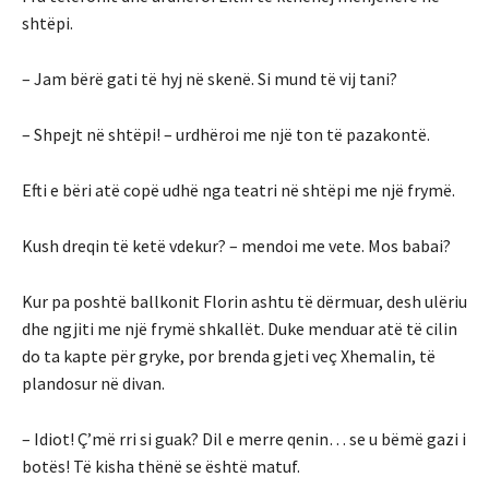
shtëpi.
– Jam bërë gati të hyj në skenë. Si mund të vij tani?
– Shpejt në shtëpi! – urdhëroi me një ton të pazakontë.
Efti e bëri atë copë udhë nga teatri në shtëpi me një frymë.
Kush dreqin të ketë vdekur? – mendoi me vete. Mos babai?
Kur pa poshtë ballkonit Florin ashtu të dërmuar, desh ulëriu
dhe ngjiti me një frymë shkallët. Duke menduar atë të cilin
do ta kapte për gryke, por brenda gjeti veç Xhemalin, të
plandosur në divan.
– Idiot! Ç’më rri si guak? Dil e merre qenin… se u bëmë gazi i
botës! Të kisha thënë se është matuf.