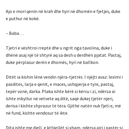
Ajo e mori qenin në krah dhe hyri në dhomën e fjetjes, duke
e puthur në kokë.
– Baba…
Tjetri e vështroi rreptë dhe u ngrit nga tavolina, duke i
dhënë asaj një të shtyrë aq sa desh u derdhën pjatat. Pastaj,
duke përplasur derën e dhomës, hyri në ballkon.
Ditët ia kishin lënë vendin njëra-tjetrës. I njëjti avaz: leximi i
pasdites, larja e qenit, e maces, ushqyerja e tyre, pastaj,
tepër vonë, darka. Plaka ishte bërë si kërcu i zi, ndërsa ai
ishte mbyllur në vetvete aq ditë, saqë dukej tjetër njeri,
derisa i kishte shprazur të tëra. Gjithë natën nuk fjeti e, më
në fund, kishte vendosur të ikte.
Dita ishte me diell, e kthjellët si xham, ndërsa ajri i pastër si