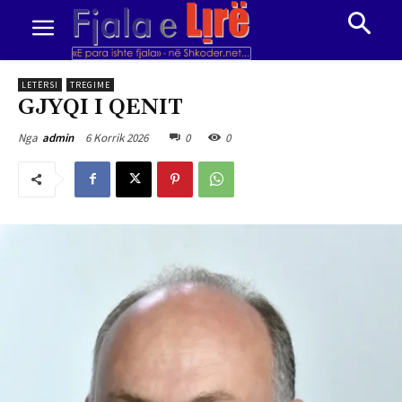
LETËRSI
TREGIME
GJYQI I QENIT
6 Korrik 2026
0
0
Nga
admin