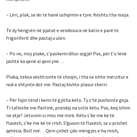
– Lëri, plak, se do të hanë ushqimin e tyre. Kështu tha nusja.
Të dy hëngrën në pjatat e vendosura në katin e parë të
frigoriferit dhe pastaj u ulën.
– Po ne, moj plakë, s’paskemi ditur asgjë! Pse, për t’u lënë
jashtë ka qenë ai qeni ynë…
Plaka, teksa vështronte të shoqin, i tha se ishte mërzitur e
nuk e shtynte dot më. Pastaj kishte plasur sherri.
– Për fajin tënd i kemi të gjitha këto. Ty s’të pushonte goja.
Ti talleshe me Partinë, prandaj na solle këtu. Pse, keq ishim
ne atje? Jetonim si mos më mirë. Këtu s’ke me kë të
flasësh, s’ke me kë të rrish. S’guxon të flasësh, se u prishet
qetësia. Boll më… Qeni çohet çdo mëngjes e ha mish,