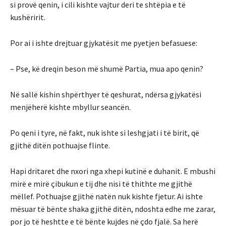
si provë qenin, i cili kishte vajtur deri te shtëpia e të
kushëririt.
Por ai i ishte drejtuar gjykatësit me pyetjen befasuese:
– Pse, kë dreqin beson më shumë Partia, mua apo qenin?
Në sallë kishin shpërthyer të qeshurat, ndërsa gjykatësi
menjëherë kishte mbyllur seancën.
Po qeni i tyre, në fakt, nuk ishte si leshgjati i të birit, që
gjithë ditën pothuajse flinte.
Hapi dritaret dhe nxori nga xhepi kutinë e duhanit. E mbushi
mirë e mirë çibukun e tij dhe nisi të thithte me gjithë
mëllef. Pothuajse gjithë natën nuk kishte fjetur. Ai ishte
mësuar të bënte shaka gjithë ditën, ndoshta edhe me zarar,
por jo të heshtte e të bënte kujdes në çdo fjalë. Sa herë