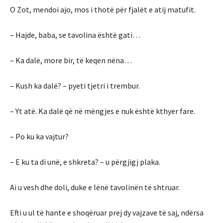
O Zot, mendoi ajo, mos i thotë për fjalët e atij matufit.
– Hajde, baba, se tavolina është gati…
– Ka dalë, more bir, të keqen nëna…
– Kush ka dalë? – pyeti tjetri i trembur.
– Yt atë. Ka dalë që në mëngjes e nuk është kthyer fare.
– Po ku ka vajtur?
– E ku ta di unë, e shkreta? – u përgjigj plaka.
Ai u vesh dhe doli, duke e lënë tavolinën të shtruar.
Efti u ul të hante e shoqëruar prej dy vajzave të saj, ndërsa