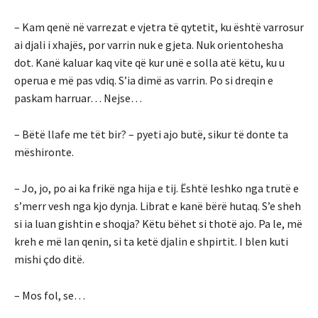
– Kam qenë në varrezat e vjetra të qytetit, ku është varrosur
ai djali i xhajës, por varrin nuk e gjeta. Nuk orientohesha
dot. Kanë kaluar kaq vite që kur unë e solla atë këtu, ku u
operua e më pas vdiq. S’ia dimë as varrin. Po si dreqin e
paskam harruar… Nejse…
– Bëtë llafe me tët bir? – pyeti ajo butë, sikur të donte ta
mëshironte.
– Jo, jo, po ai ka frikë nga hija e tij. Është leshko nga trutë e
s’merr vesh nga kjo dynja. Librat e kanë bërë hutaq. S’e sheh
si ia luan gishtin e shoqja? Këtu bëhet si thotë ajo. Pa le, më
kreh e më lan qenin, si ta ketë djalin e shpirtit. I blen kuti
mishi çdo ditë.
– Mos fol, se…