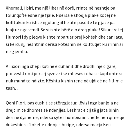
Xhemali, i biri, me një libër në dorë, rrinte në heshtje pa
folur qoftë edhe një fjalë. Ndërsa e shoqja plakë kotej në
kolltukun ku ishte ngulur gjithë atë pasdite të gjatë pa
luajtur nga vendi. Se si ishte bërë ajo dreq plake! Sikur tretej.
Humori i dy pleqve kishte mbaruar prej kohësh dhe tani ata,
si kërcunj, heshtnin derisa koteshin në kolltuqet ku rrinin si
në gjemba.
Ai nxori nga xhepi kutinë e duhanit dhe drodhi një cigare,
por vështrimi përtej syzeve i së mbesës i dha të kuptonte se
nuk mund ta ndizte. Kështu kishin rënë në ujdi që në fillim e
tash…
Qeni Flori, pas dushit të stërzgjatur, lëvizi nga banjoja në
drejtim të dhomës së ndenjjes. Leshrat e tij të gjata binin
deri në dysheme, ndërsa sytë i humbisnin thellë nën qime që
dukeshin si flokët e ndonjë shtrige, ndërsa macja Keti