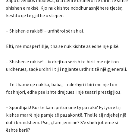
Sapo u vendos mbulesa, xha Ceni e urdhëroi të birin të sillte
shishen e rakisë. Kjo nuk kishte ndodhur asnjëherë tjetër,
kështu që të gjithë u stepën.
– Shishen e rakisë! – urdhëroi sërish ai.
Efti, me mospërfillje, tha se nuk kishte as edhe një pikë.
– Shishen e rakisë! – iu drejtua sërish të birit me një ton
urdhërues, saqë urdhri i tij i ngjante urdhrit të një gjenerali.
– Të thamë që nuk ka, baba, – ndërhyri i biri me një ton
foshnjori, edhe pse ishte drejtues i një teatri prestigjioz.
– Spurdhjak! Kur të kam pritur unë ty pa raki? Fytyra e tij
kishte marrë një pamje të pazakontë. Thellë tij ndjehej një
duf i brendshëm. Pse, çfarë jemi ne? S’e sheh jot ëmë si
është bërë?