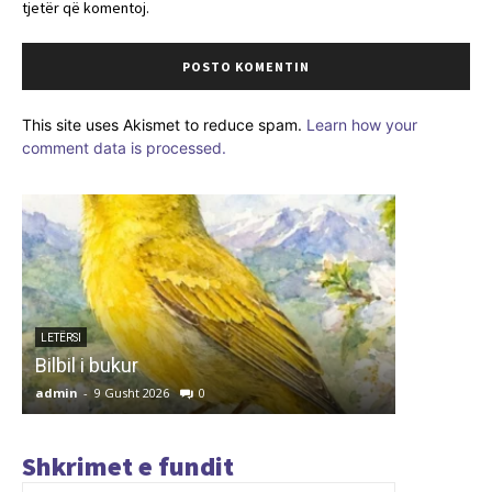
tjetër që komentoj.
This site uses Akismet to reduce spam.
Learn how your
comment data is processed.
ARTIKUJ
MODELET
LETËRSI
Bilbil i bukur
DOT PA 
admin
-
9 Gusht 2026
0
admin
-
9 G
Shkrimet e fundit