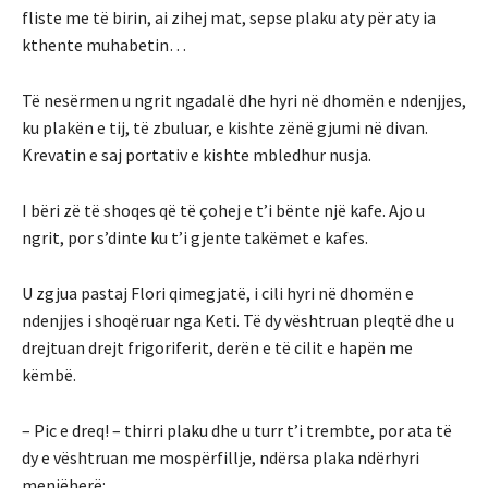
fliste me të birin, ai zihej mat, sepse plaku aty për aty ia
kthente muhabetin…
Të nesërmen u ngrit ngadalë dhe hyri në dhomën e ndenjjes,
ku plakën e tij, të zbuluar, e kishte zënë gjumi në divan.
Krevatin e saj portativ e kishte mbledhur nusja.
I bëri zë të shoqes që të çohej e t’i bënte një kafe. Ajo u
ngrit, por s’dinte ku t’i gjente takëmet e kafes.
U zgjua pastaj Flori qimegjatë, i cili hyri në dhomën e
ndenjjes i shoqëruar nga Keti. Të dy vështruan pleqtë dhe u
drejtuan drejt frigoriferit, derën e të cilit e hapën me
këmbë.
– Pic e dreq! – thirri plaku dhe u turr t’i trembte, por ata të
dy e vështruan me mospërfillje, ndërsa plaka ndërhyri
menjëherë: