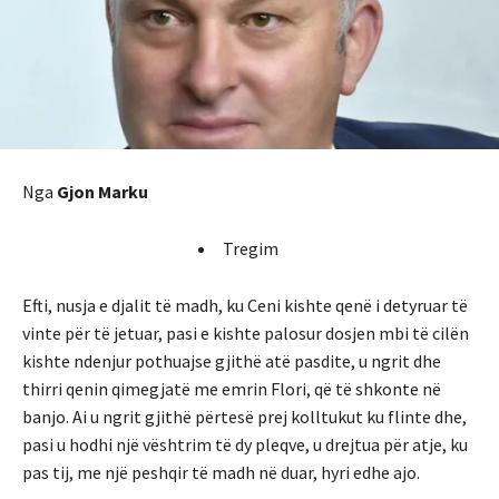
Nga
Gjon Marku
Tregim
Efti, nusja e djalit të madh, ku Ceni kishte qenë i detyruar të
vinte për të jetuar, pasi e kishte palosur dosjen mbi të cilën
kishte ndenjur pothuajse gjithë atë pasdite, u ngrit dhe
thirri qenin qimegjatë me emrin Flori, që të shkonte në
banjo. Ai u ngrit gjithë përtesë prej kolltukut ku flinte dhe,
pasi u hodhi një vështrim të dy pleqve, u drejtua për atje, ku
pas tij, me një peshqir të madh në duar, hyri edhe ajo.