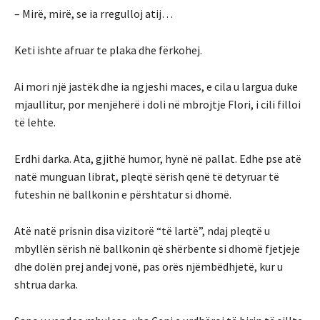
– Mirë, mirë, se ia rregulloj atij…
Keti ishte afruar te plaka dhe fërkohej.
Ai mori një jastëk dhe ia ngjeshi maces, e cila u largua duke
mjaullitur, por menjëherë i doli në mbrojtje Flori, i cili filloi
të lehte.
Erdhi darka. Ata, gjithë humor, hynë në pallat. Edhe pse atë
natë munguan librat, pleqtë sërish qenë të detyruar të
futeshin në ballkonin e përshtatur si dhomë.
Atë natë prisnin disa vizitorë “të lartë”, ndaj pleqtë u
mbyllën sërish në ballkonin që shërbente si dhomë fjetjeje
dhe dolën prej andej vonë, pas orës njëmbëdhjetë, kur u
shtrua darka.