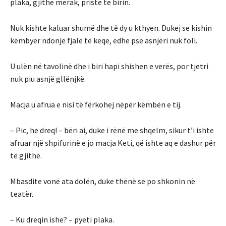
plaka, gjithë merak, priste të birin.
Nuk kishte kaluar shumë dhe të dy u kthyen. Dukej se kishin
këmbyer ndonjë fjalë të keqe, edhe pse asnjëri nuk foli.
U ulën në tavolinë dhe i biri hapi shishen e verës, por tjetri
nuk piu asnjë gllënjkë.
Macja u afrua e nisi të fërkohej nëpër këmbën e tij.
– Pic, he dreq! – bëri ai, duke i rënë me shqelm, sikur t’i ishte
afruar një shpifurinë e jo macja Keti, që ishte aq e dashur për
të gjithë.
Mbasdite vonë ata dolën, duke thënë se po shkonin në
teatër.
– Ku dreqin ishe? – pyeti plaka.