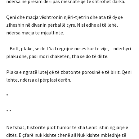
ndërsa ne presim deri pas mesnate që të shtrohet darka.
Qeni dhe macja vështronin njëri-tjetrin dhe ata të dy që
ziheshin në divanin përballë tyre. Nisi edhe ai të lehë,
ndërsa macja të mjaullinte.
– Boll, plakë, se do t’ia tregojnë nuses kur të vijë, – ndërhyri
plaku dhe, pasi mori xhaketën, tha se do të dilte.
Plaka e ngratë lutej që të zbatonte porosinë e të birit. Qeni
lehte, ndërsa ai përplasi derën.
*
* *
Në fshat, historitë plot humor të xha Cenit ishin ngjarje e
ditës. E çfarë nuk kishte thënë ai! Nuk kishte mbledhje të