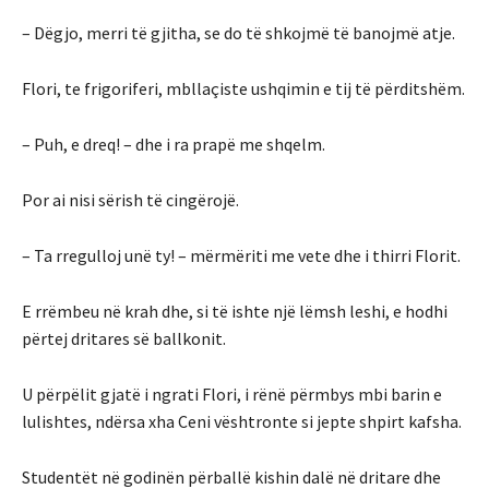
– Dëgjo, merri të gjitha, se do të shkojmë të banojmë atje.
Flori, te frigoriferi, mbllaçiste ushqimin e tij të përditshëm.
– Puh, e dreq! – dhe i ra prapë me shqelm.
Por ai nisi sërish të cingërojë.
– Ta rregulloj unë ty! – mërmëriti me vete dhe i thirri Florit.
E rrëmbeu në krah dhe, si të ishte një lëmsh leshi, e hodhi
përtej dritares së ballkonit.
U përpëlit gjatë i ngrati Flori, i rënë përmbys mbi barin e
lulishtes, ndërsa xha Ceni vështronte si jepte shpirt kafsha.
Studentët në godinën përballë kishin dalë në dritare dhe