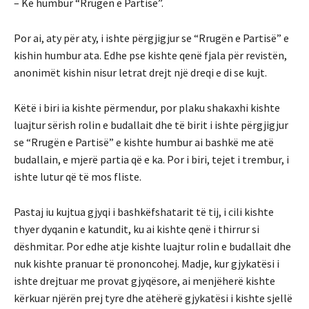
– Ke humbur “Rrugën e Partisë”.
Por ai, aty për aty, i ishte përgjigjur se “Rrugën e Partisë” e
kishin humbur ata. Edhe pse kishte qenë fjala për revistën,
anonimët kishin nisur letrat drejt një dreqi e di se kujt.
Këtë i biri ia kishte përmendur, por plaku shakaxhi kishte
luajtur sërish rolin e budallait dhe të birit i ishte përgjigjur
se “Rrugën e Partisë” e kishte humbur ai bashkë me atë
budallain, e mjerë partia që e ka. Por i biri, tejet i trembur, i
ishte lutur që të mos fliste.
Pastaj iu kujtua gjyqi i bashkëfshatarit të tij, i cili kishte
thyer dyqanin e katundit, ku ai kishte qenë i thirrur si
dëshmitar. Por edhe atje kishte luajtur rolin e budallait dhe
nuk kishte pranuar të prononcohej. Madje, kur gjykatësi i
ishte drejtuar me provat gjyqësore, ai menjëherë kishte
kërkuar njërën prej tyre dhe atëherë gjykatësi i kishte sjellë