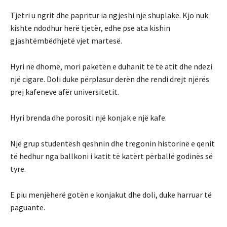
Tjetri u ngrit dhe papritur ia ngjeshi një shuplakë. Kjo nuk
kishte ndodhur herë tjetër, edhe pse ata kishin
gjashtëmbëdhjetë vjet martesë.
Hyri në dhomë, mori paketën e duhanit të të atit dhe ndezi
një cigare. Doli duke përplasur derën dhe rendi drejt njërës
prej kafeneve afër universitetit.
Hyri brenda dhe porositi një konjak e një kafe.
Një grup studentësh qeshnin dhe tregonin historinë e qenit
të hedhur nga ballkoni i katit të katërt përballë godinës së
tyre.
E piu menjëherë gotën e konjakut dhe doli, duke harruar të
paguante.