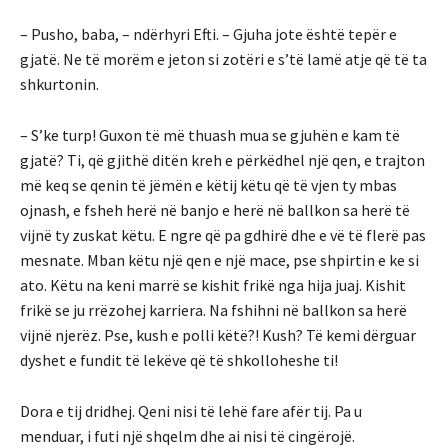
– Pusho, baba, – ndërhyri Efti. – Gjuha jote është tepër e
gjatë. Ne të morëm e jeton si zotëri e s’të lamë atje që të ta
shkurtonin.
– S’ke turp! Guxon të më thuash mua se gjuhën e kam të
gjatë? Ti, që gjithë ditën kreh e përkëdhel një qen, e trajton
më keq se qenin të jëmën e këtij këtu që të vjen ty mbas
ojnash, e fsheh herë në banjo e herë në ballkon sa herë të
vijnë ty zuskat këtu. E ngre që pa gdhirë dhe e vë të flerë pas
mesnate. Mban këtu një qen e një mace, pse shpirtin e ke si
ato. Këtu na keni marrë se kishit frikë nga hija juaj. Kishit
frikë se ju rrëzohej karriera. Na fshihni në ballkon sa herë
vijnë njerëz. Pse, kush e polli këtë?! Kush? Të kemi dërguar
dyshet e fundit të lekëve që të shkolloheshe ti!
Dora e tij dridhej. Qeni nisi të lehë fare afër tij. Pa u
menduar, i futi një shqelm dhe ai nisi të cingërojë.