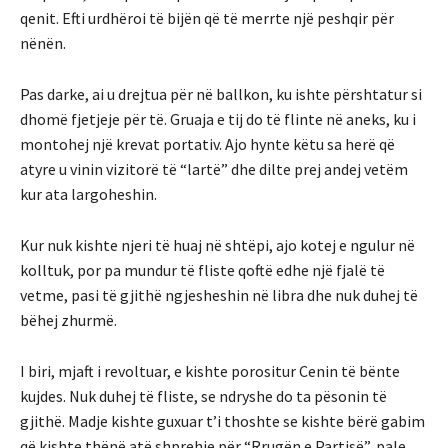
qenit. Efti urdhëroi të bijën që të merrte një peshqir për
nënën.
Pas darke, ai u drejtua për në ballkon, ku ishte përshtatur si
dhomë fjetjeje për të. Gruaja e tij do të flinte në aneks, ku i
montohej një krevat portativ. Ajo hynte këtu sa herë që
atyre u vinin vizitorë të “lartë” dhe dilte prej andej vetëm
kur ata largoheshin.
Kur nuk kishte njeri të huaj në shtëpi, ajo kotej e ngulur në
kolltuk, por pa mundur të fliste qoftë edhe një fjalë të
vetme, pasi të gjithë ngjesheshin në libra dhe nuk duhej të
bëhej zhurmë.
I biri, mjaft i revoltuar, e kishte porositur Cenin të bënte
kujdes. Nuk duhej të fliste, se ndryshe do ta pësonin të
gjithë. Madje kishte guxuar t’i thoshte se kishte bërë gabim
që kishte thënë atë shprehje për “Rrugën e Partisë”, pale