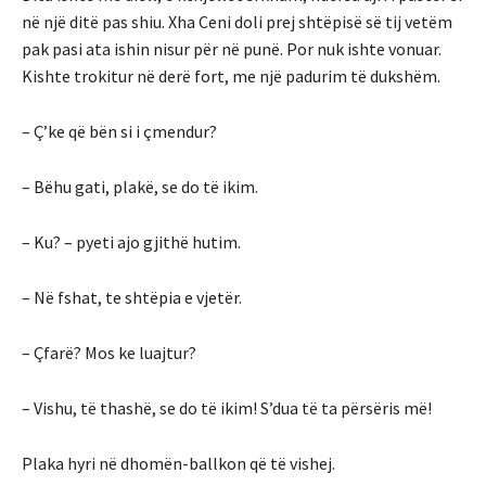
në një ditë pas shiu. Xha Ceni doli prej shtëpisë së tij vetëm
pak pasi ata ishin nisur për në punë. Por nuk ishte vonuar.
Kishte trokitur në derë fort, me një padurim të dukshëm.
– Ç’ke që bën si i çmendur?
– Bëhu gati, plakë, se do të ikim.
– Ku? – pyeti ajo gjithë hutim.
– Në fshat, te shtëpia e vjetër.
– Çfarë? Mos ke luajtur?
– Vishu, të thashë, se do të ikim! S’dua të ta përsëris më!
Plaka hyri në dhomën-ballkon që të vishej.