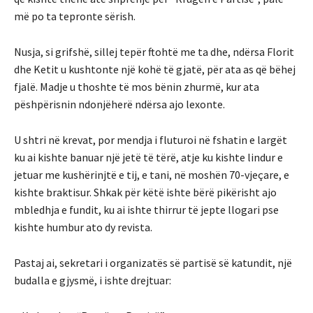
më po ta tepronte sërish.
Nusja, si grifshë, sillej tepër ftohtë me ta dhe, ndërsa Florit
dhe Ketit u kushtonte një kohë të gjatë, për ata as që bëhej
fjalë. Madje u thoshte të mos bënin zhurmë, kur ata
pëshpërisnin ndonjëherë ndërsa ajo lexonte.
U shtri në krevat, por mendja i fluturoi në fshatin e largët
ku ai kishte banuar një jetë të tërë, atje ku kishte lindur e
jetuar me kushërinjtë e tij, e tani, në moshën 70-vjeçare, e
kishte braktisur. Shkak për këtë ishte bërë pikërisht ajo
mbledhja e fundit, ku ai ishte thirrur të jepte llogari pse
kishte humbur ato dy revista.
Pastaj ai, sekretari i organizatës së partisë së katundit, një
budalla e gjysmë, i ishte drejtuar: