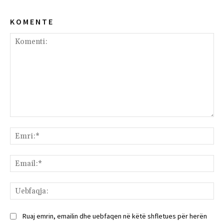
K O M E N T E
Komenti:
Emr
Ema
Ue
Ruaj emrin, emailin dhe uebfaqen në këtë shfletues për herën