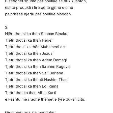
Bisedohet shumë për politikë së nuk kushton,
është produkti i lirë që të gjithë e dinë
pa pritesë njeriu për politikë bisedon.
2
.
Njëri thot si ka thën Shaban Binaku,
Tjetri thot si ka thën Hegeli,
Tjetri tho si ka thën Muhamedi a.s
Tjetri thot si ka thën Jezusi
Tjetri thot si ka thën Adem Demaqi
Tjetri thot si ka thën Ibrahim Rugova
Tjetri thot si ka thën Sali Berisha
Tjetri thot si ka thënë Hashim Thaqi
Tjetri thot si ka thën Edi Rama
Tjetri thot ka than Albin Kurti
e keshtu më rradhë thënjët e tyre duke i citu.
Gjdo njeri nga ata mundohet