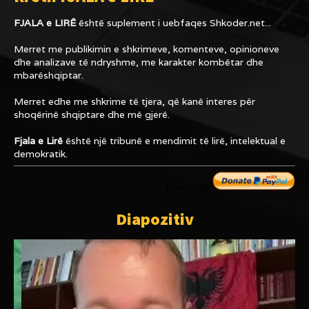
FJALA e LIRË
është suplement i uebfaqes
Shkoder.net...
Merret me publikimin e shkrimeve, komenteve, opinioneve
dhe analizave të ndryshme, me karakter kombëtar dhe
mbarëshqiptar.
Merret edhe me shkrime të tjera, që kanë interes për
shoqërinë shqiptare dhe më gjerë.
Fjala e Lirë
është një tribunë e mendimit të lirë, intelektual e
demokratik.
Dhuro me
Diapozitiv