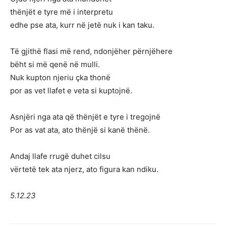
thënjët e tyre më i interpretu
edhe pse ata, kurr në jetë nuk i kan taku.
Të gjithë flasi më rend, ndonjëher përnjëhere
bëht si më qenë në mulli.
Nuk kupton njeriu çka thonë
por as vet llafet e veta si kuptojnë.
Asnjëri nga ata që thënjët e tyre i tregojnë
Por as vat ata, ato thënjë si kanë thënë.
Andaj llafe rrugë duhet cilsu
vërtetë tek ata njerz, ato figura kan ndiku.
5.12.23