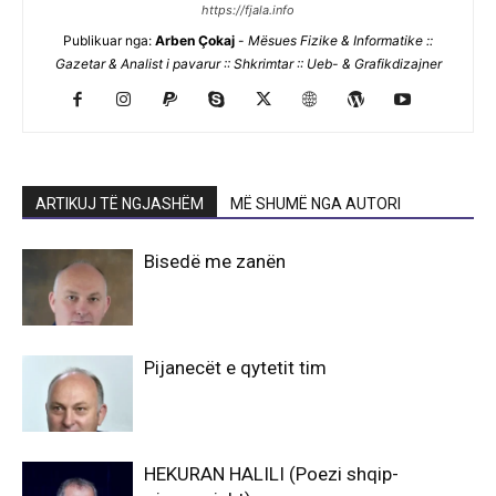
https://fjala.info
Publikuar nga:
Arben Çokaj
-
Mësues Fizike & Informatike ::
Gazetar & Analist i pavarur :: Shkrimtar :: Ueb- & Grafikdizajner
ARTIKUJ TË NGJASHËM
MË SHUMË NGA AUTORI
Bisedë me zanën
Pijanecët e qytetit tim
HEKURAN HALILI (Poezi shqip-