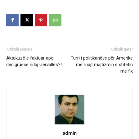
Artikulli përpara
Artikulli tjetër
Aktakuzë e faktuar apo
Turri i politikanëve për Amerikë
denigruese ndaj Gërvallës?!
me ruajt majtizmin e shtetin
me fik
admin