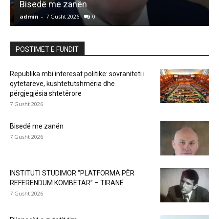
Bisedë me zanën
admin
-
7 Gusht 2026
0
a
POSTIMET E FUNDIT
Republika mbi interesat politike: sovraniteti i
qytetarëve, kushtetutshmëria dhe
përgjegjësia shtetërore
7 Gusht 2026
Bisedë me zanën
7 Gusht 2026
INSTITUTI STUDIMOR “PLATFORMA PËR
REFERENDUM KOMBËTAR” – TIRANË
7 Gusht 2026