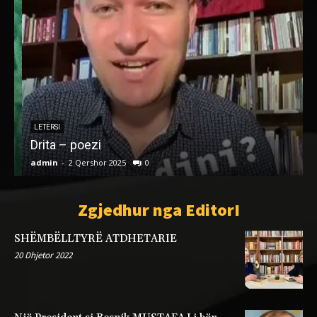
LETËRSI
Drita – poezi
admin
-
2 Qershor 2025
0
a
Zgjedhur nga EditorI
SHËMBËLLTYRË ATDHETARIE
20 Dhjetor 2022