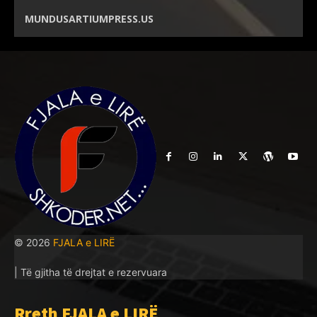
MUNDUSARTIUMPRESS.US
© 2026
FJALA e LIRË
| Të gjitha të drejtat e rezervuara
Rreth FJALA e LIRË