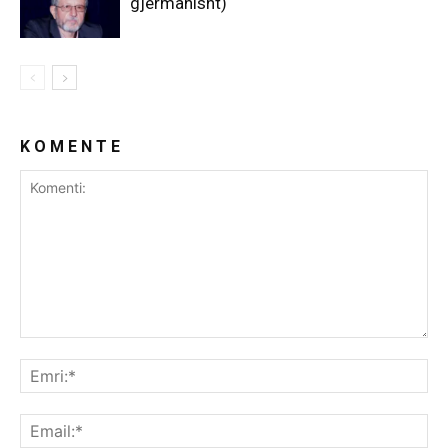
gjermanisht)
K O M E N T E