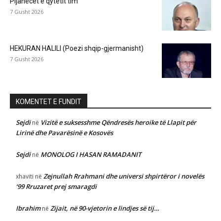
Pijanecët e qytetit tim
7 Gusht 2026
HEKURAN HALILI (Poezi shqip-gjermanisht)
7 Gusht 2026
KOMENTET E FUNDIT
Sejdi
Vizitë e suksesshme Qëndresës heroike të Llapit për
në
Lirinë dhe Pavarësinë e Kosovës
Sejdi
MONOLOG I HASAN RAMADANIT
në
Zejnullah Rrahmani dhe universi shpirtëror i novelës
xhaviti
në
‘99 Rruzaret prej smaragdi
Ibrahim
Zijait, në 90-vjetorin e lindjes së tij…
në