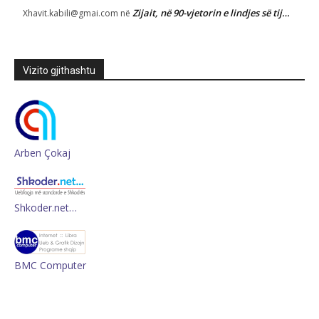
Zijait, në 90-vjetorin e lindjes së tij…
Xhavit.kabili@gmai.com
në
Vizito gjithashtu
Arben Çokaj
Shkoder.net…
BMC Computer