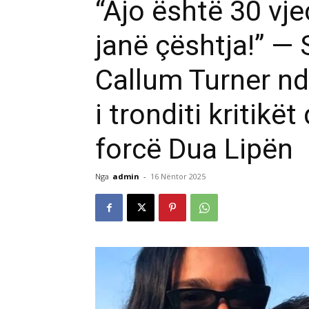
“Ajo është 30 vje
janë çështja!” — 
Callum Turner nda
i tronditi kritikë
forcë Dua Lipën
Nga
admin
-
16 Nëntor 2025