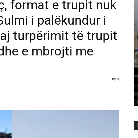
ç, format e trupit nuk
Sulmi i palëkundur i
j turpërimit të trupit
t dhe e mbrojti me
0