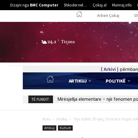
Dizajni nga
BMC Computer
Shkoder.net…
Çokaj.al
Marinaj.info
Arben Çokaj
S
24.1
C
Tirana
[ Arkivi ]
përmban 
ARTIKUJ
POLITIKË
Kedhi i kulakut
TË FUNDIT:
Kreu
Artikuj
“Ajo është 30 vjeç, format e trupit nuk
Artikuj
Kulturë