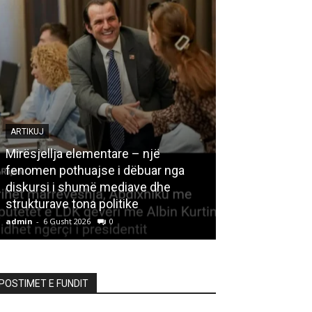
ARTIKUJ
Mirësjellja elementare – një
fenomen pothuajse i dëbuar nga
LETËRSI
diskursi i shumë mediave dhe
strukturave tona politike
Kedhi i kulakut
admin
-
6 Gusht 2026
0
admin
-
6 Gusht 20
POSTIMET E FUNDIT