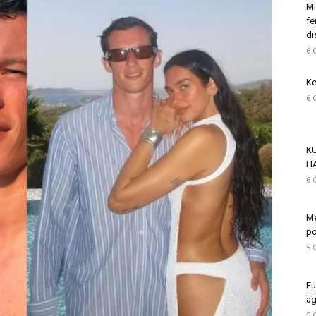
Mi
fe
di
6 
Ke
6 
K
H
6 
Me
po
5 
Fu
ag
5 