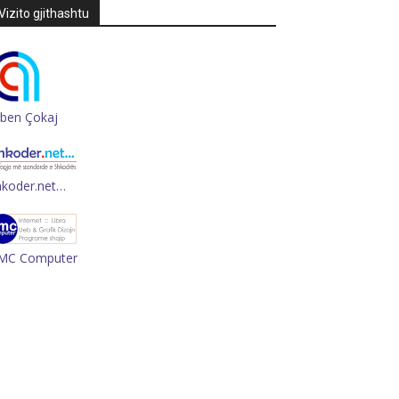
Vizito gjithashtu
rben Çokaj
hkoder.net…
MC Computer