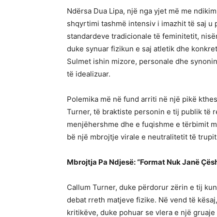
Ndërsa Dua Lipa, një nga yjet më me ndikim të
shqyrtimi tashmë intensiv i imazhit të saj u 
standardeve tradicionale të feminitetit, nisë
duke synuar fizikun e saj atletik dhe konkret
Sulmet ishin mizore, personale dhe synonin 
të idealizuar.
Polemika më në fund arriti në një pikë kthes
Turner, të braktiste personin e tij publik të
menjëhershme dhe e fuqishme e tërbimit mbro
bë një mbrojtje virale e neutralitetit të trupit
Mbrojtja Pa Ndjesë: “Format Nuk Janë Çësh
Callum Turner, duke përdorur zërin e tij ku
debat rreth matjeve fizike. Në vend të kësaj,
kritikëve, duke pohuar se vlera e një grua