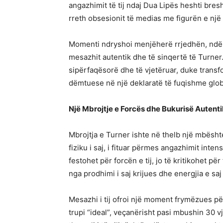
angazhimit të tij ndaj Dua Lipës heshti bre
rreth obsesionit të medias me figurën e një 
Momenti ndryshoi menjëherë rrjedhën, ndërs
mesazhit autentik dhe të sinqertë të Turner. 
sipërfaqësorë dhe të vjetëruar, duke transf
dëmtuese në një deklaratë të fuqishme glo
Një Mbrojtje e Forcës dhe Bukurisë Autent
Mbrojtja e Turner ishte në thelb një mbështe
fiziku i saj, i fituar përmes angazhimit inten
festohet për forcën e tij, jo të kritikohet për 
nga prodhimi i saj krijues dhe energjia e sa
Mesazhi i tij ofroi një moment frymëzues për
trupi “ideal”, veçanërisht pasi mbushin 30 vj