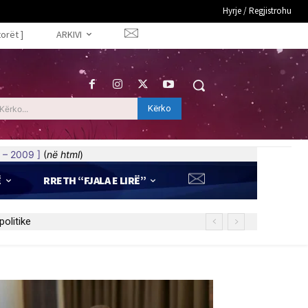
Hyrje / Regjistrohu
torët ]
ARKIVI
Kërko
Kërko...
 – 2009 ]
(
në html
)
Ë
RRETH “FJALA E LIRË”