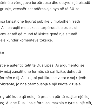
shërinë e vërejtjeve turpëruese dhe detyroi një bisedë
gruaje, veçanërisht ndërsa ajo hyn në të 30-at.
a fansat dhe figurat publike u mblodhën rreth
Ai i paraqiti me sukses turpëruesit e trupit si
ormuar atë që mund të kishte qenë një situatë
bale kundër komenteve toksike.
ike
tje e autenticitetit të Dua Lipës. Ai argumentoi se
siv ndaj zanatit dhe formës së saj fizike, duhet të
formën e tij. Ai i kujtoi publikut se vlera e saj rrjedh
j vibrante, jo nga përmbushja e një kuote vizuale.
 gratë kudo që ndiejnë presion për të ruajtur një lloj
eç. Ai dhe Dua Lipa e forcuan imazhin e tyre si një çift,