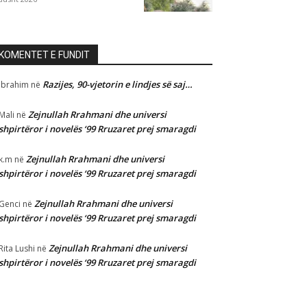
KOMENTET E FUNDIT
Razijes, 90-vjetorin e lindjes së saj…
Ibrahim
në
Zejnullah Rrahmani dhe universi
Mali
në
shpirtëror i novelës ‘99 Rruzaret prej smaragdi
Zejnullah Rrahmani dhe universi
k.m
në
shpirtëror i novelës ‘99 Rruzaret prej smaragdi
Zejnullah Rrahmani dhe universi
Genci
në
shpirtëror i novelës ‘99 Rruzaret prej smaragdi
Zejnullah Rrahmani dhe universi
Rita Lushi
në
shpirtëror i novelës ‘99 Rruzaret prej smaragdi