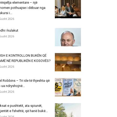
rësjellja elementare – një
nomen pothuajse i dëbuar nga
skursi i...
Gusht 2026
dhi i kulakut
Gusht 2026
USH E KONTROLLON BUKËN QË
AMË NË REPUBLIKËN E KOSOVËS?
Gusht 2026
l Robbins – Tri ide të thjeshta që
 ua ndryshojnë...
Gusht 2026
ksat e pushtetit, ata spiunët,
jentët e fshehtë, që hanë bukë...
Gusht 2026