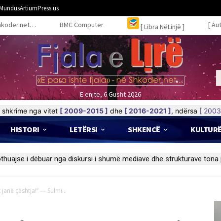
MundusArtiumPress.us
hkoder.net…
BMC Computer
[ Au
[ Libra NëLinjë ]
E enjte, 6 Gusht 2026
shkrime nga vitet
[ 2009-2015 ]
dhe
[ 2016-2021 ]
, ndërsa
[ 2003
HISTORI
LETËRSI
SHKENCË
KULTUR
 janë çështja!” — Sulmi...