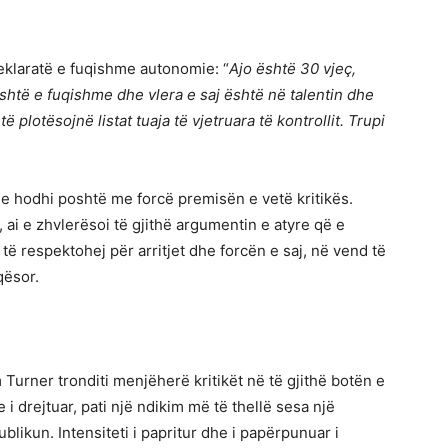
 deklaratë e fuqishme autonomie: “
Ajo është 30 vjeç,
është e fuqishme dhe vlera e saj është në talentin dhe
 plotësojnë listat tuaja të vjetruara të kontrollit. Trupi
i e hodhi poshtë me forcë premisën e vetë kritikës.
 ai e zhvlerësoi të gjithë argumentin e atyre që e
të respektohej për arritjet dhe forcën e saj, në vend të
qësor.
Turner tronditi menjëherë kritikët në të gjithë botën e
e i drejtuar, pati një ndikim më të thellë sesa një
likun. Intensiteti i papritur dhe i papërpunuar i