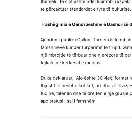
themeli i të cilit është ndërtuar mbi respek
të përcaktuar standardet e tyre të bukurisë.
Trashëgimia e Qëndrueshme e Dashurisë dh
Qëndrimi publik i Callum Turner do të mbah
famshmëve kundër turpërimit të trupit. Gatish
një mbrojtje të tërbuar dhe njerëzore të part
tejkalojnë kërkesat e medias.
Duke deklaruar, “Ajo është 30 vjeç, format
thjesht të heshtte kritikët; ai i dha zë lëviz
fuqinë, talentin dhe të drejtën e një gruaje
apo statusi i saj i famshëm.