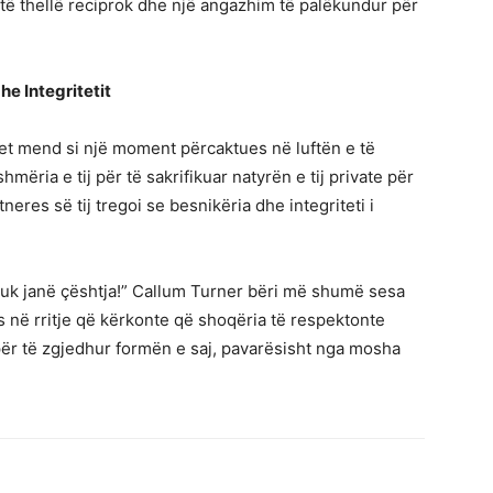
t të thellë reciprok dhe një angazhim të palëkundur për
e Integritetit
et mend si një moment përcaktues në luftën e të
mëria e tij për të sakrifikuar natyrën e tij private për
neres së tij tregoi se besnikëria dhe integriteti i
 nuk janë çështja!” Callum Turner bëri më shumë sesa
jes në rritje që kërkonte që shoqëria të respektonte
 për të zgjedhur formën e saj, pavarësisht nga mosha