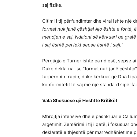
saj fizike.
Citimi i tij përfundimtar dhe viral ishte një
format nuk janë çështja! Ajo është e fortë, 
mendjen e saj. Ndaloni së kërkuari që gratë të
i saj është perfekt sepse është i saji.
”
Përgjigja e Turner ishte pa ndjesë, sepse a
Duke deklaruar se “format nuk janë çështja”,
turpëronin trupin, duke kërkuar që Dua Lipa 
konformitetit të saj me një standard sipërfa
Vala Shokuese që Heshtte Kritikët
Mbrojtja intensive dhe e pashkruar e Callum 
argëtimit. Zemërimi i tij i qetë, i fokusuar dh
deklaratë e thjeshtë për marrëdhëniet me pub