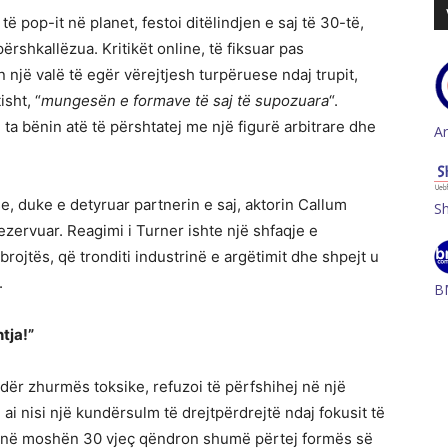
 pop-it në planet, festoi ditëlindjen e saj të 30-të,
përshkallëzua. Kritikët online, të fiksuar pas
n një valë të egër vërejtjesh turpëruese ndaj trupit,
isht, “
mungesën e formave të saj të supozuara
“.
ta bënin atë të përshtatej me një figurë arbitrare dhe
A
e, duke e detyruar partnerin e saj, aktorin Callum
S
 rezervuar. Reagimi i Turner ishte një shfaqje e
jtës, që tronditi industrinë e argëtimit dhe shpejt u
.
B
tja!”
ndër zhurmës toksike, refuzoi të përfshihej në një
 ai nisi një kundërsulm të drejtpërdrejtë ndaj fokusit të
je në moshën 30 vjeç qëndron shumë përtej formës së