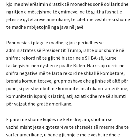
kjo me shvlerësimin drastik të monedhës sonë dollarit dhe
ngritjen e mëtejshme të çmimeve, në të gjitha fushat e
jetës së qytetarëve amerikanë, të cilët me vështirësi shumë
të madhe mbijetojnë nga java në javë.
Papunësia si plagë e madhe, gjatë periudhës së
administratës së Presidentit Trump, ishte ulur shumë në
shifrat rekord në të gjithë historinë e SHBA-së, kurse
fatkeqsisht nën dyshen e paaftë Biden-Harris ajo u rrit në
shifra negative më të larta rekord në shkallë kombëtare,
brenda komunitetëve, grupmoshave dhe gjinisë së aftë për
punë, si për shembull në komunitetin afrikano-amerikanë,
komunitetin ispanjik (latin), atij aziatik dhe më së shumti
për vajzat dhe gratë amerikane.
E parë me shumë kujdes në këtë drejtim, shohim se
vazhdimisht jeta e qytetarëve të shtresës së mesme dhe të
varfër amerikane, u bënë gjithnjë e më e vështirë dhe e