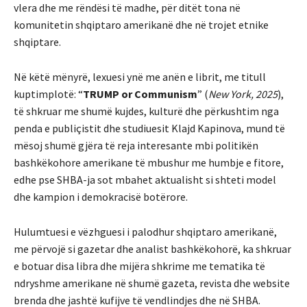
vlera dhe me rëndësi të madhe, për ditët tona në
komunitetin shqiptaro amerikanë dhe në trojet etnike
shqiptare.
Në këtë mënyrë, lexuesi ynë me anën e librit, me titull
kuptimplotë: “
TRUMP or Communism
” (
New York, 2025
),
të shkruar me shumë kujdes, kulturë dhe përkushtim nga
penda e publiçistit dhe studiuesit Klajd Kapinova, mund të
mësoj shumë gjëra të reja interesante mbi politikën
bashkëkohore amerikane të mbushur me humbje e fitore,
edhe pse SHBA-ja sot mbahet aktualisht si shteti model
dhe kampion i demokracisë botërore.
Hulumtuesi e vëzhguesi i palodhur shqiptaro amerikanë,
me përvojë si gazetar dhe analist bashkëkohorë, ka shkruar
e botuar disa libra dhe mijëra shkrime me tematika të
ndryshme amerikane në shumë gazeta, revista dhe website
brenda dhe jashtë kufijve të vendlindjes dhe në SHBA.