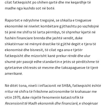
cilat fatkeqsisht po shihen qartë dhe me keqardhje të
madhe nga kushdo sot në botë.
Raportet e ndryshme tregojnë, se shkalla e treguesve
ekonomikë në nivelet kombëtare gjithashtu po vazhdojnë
të jenë me shifra të larta përmbys, të shprehur kjartë në
fushën financiare brenda dhe jashtë vendit, duke
shkatërruar në mënyrë drastike të gjithë degët e tjera të
ekonomisë dhe bisnesit, të cilat nga ana e tjetër
fatkeqsisht dhe mizorisht kanë prekur rëndë dhe ulur
shumë për pasojë edhe standartin e jetës së përditshme të
qytetarëve shtresës së mesme dhe taksapaguesve të tjerë
amerikanë.
Në ditët tona, niveli i inflacionit në SHBA, fatkeqsisht është
rritur në shifra të frikshme astronomike të krahasuar me
vitin 1970, duke risjellë fenomenin katastrofik të
Recensionit të Madh ekonomik dhe financiarë
, e shoqëruar