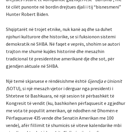
të cilët punonte në bordin drejtues djali i tij “bisnesmeni”
Hunter Robert Biden.
Shqiptarët në trojet etnike, nuk kanë aq dhe sa duhet
njohuri kulturore dhe historike, se si fuksionon sistemi
demokratik në SHBA. Në faqet e veprës, shohim se autori
trajton me shumë kujdes historinë dhe mesazhin
tradicional të presidentëve amerikanë dje dhe sot, për
gjendjen aktuale në SHBA.
Një temë skjaruese e rëndësishme është
Gjendja e Unionit
(
SOTU), si një mesazh vjetor i dërguar nga presidenti i
Shteteve të Bashkuara, në një sesion të përbashkët të
Kongresit të vendit (ku, bashkohen përfaqsuesit e zgjedhur
me vota të popullit amerikan, që ndodhen në Dhomën e
Përfaqsuesve 435 vende dhe Senatin Amerikan me 100
vende), afër fillimit të shumicës së viteve kalendarike mbi