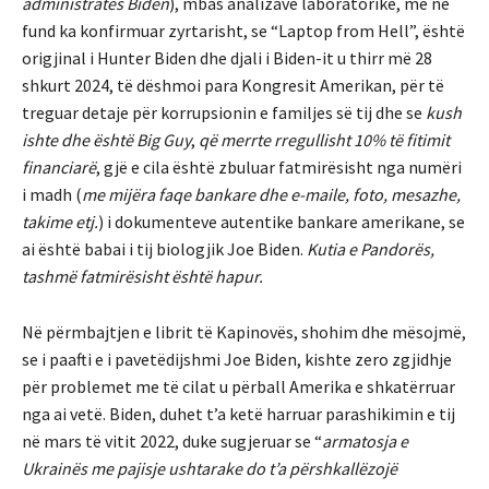
administratës Biden
), mbas analizave laboratorike, më në
fund ka konfirmuar zyrtarisht, se “Laptop from Hell”, është
origjinal i Hunter Biden dhe djali i Biden-it u thirr më 28
shkurt 2024, të dëshmoi para Kongresit Amerikan, për të
treguar detaje për korrupsionin e familjes së tij dhe se
kush
ishte dhe është
Big Guy
,
që merrte rregullisht 10% të fitimit
financiarë
, gjë e cila është zbuluar fatmirësisht nga numëri
i madh (
me mijëra faqe bankare dhe e-maile, foto, mesazhe,
takime etj.
) i dokumenteve autentike bankare amerikane, se
ai është babai i tij biologjik Joe Biden.
Kutia e Pandorës,
tashmë fatmirësisht është hapur.
Në përmbajtjen e librit të Kapinovës, shohim dhe mësojmë,
se i paafti e i pavetëdijshmi Joe Biden, kishte zero zgjidhje
për problemet me të cilat u përball Amerika e shkatërruar
nga ai vetë. Biden, duhet t’a ketë harruar parashikimin e tij
në mars të vitit 2022, duke sugjeruar se “
armatosja e
Ukrainës me pajisje ushtarake do t’a përshkallëzojë