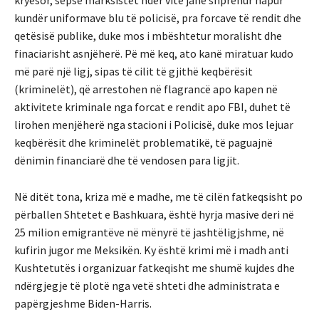
kryesor, sepse marksistët ndër vite janë shprehur hapur
kundër uniformave blu të policisë, pra forcave të rendit dhe
qetësisë publike, duke mos i mbështetur moralisht dhe
finaciarisht asnjëherë. Pë më keq, ato kanë miratuar kudo
më parë një ligj, sipas të cilit të gjithë keqbërësit
(kriminelët), që arrestohen në flagrancë apo kapen në
aktivitete kriminale nga forcat e rendit apo FBI, duhet të
lirohen menjëherë nga stacioni i Policisë, duke mos lejuar
keqbërësit dhe kriminelët problematikë, të paguajnë
dënimin financiarë dhe të vendosen para ligjit.
Në ditët tona, kriza më e madhe, me të cilën fatkeqsisht po
përballen Shtetet e Bashkuara, është hyrja masive deri në
25 milion emigrantëve në mënyrë të jashtëligjshme, në
kufirin jugor me Meksikën. Ky është krimi më i madh anti
Kushtetutës i organizuar fatkeqisht me shumë kujdes dhe
ndërgjegje të plotë nga vetë shteti dhe administrata e
papërgjeshme Biden-Harris.