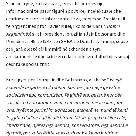
Studiuesi ynë, ka trajtuar gjerësisht përmes një
informacioni të pasur figurën politike, intelektuale dhe
ecurinë e historisë interesante të zgjedhjes së Presidentit
të Argjentinës prof. Javier Milei, i konsideruar (
Trumpi i
Argjentin
ës
) si ish-presidenti brazilian Jair Bolsonaro dhe
Presidenti i 45-të & 47-të i SHBA-së Donald J. Trump, sepse
ato janë aleatë qëllimmirë në axhendën e tyre
antikomuniste dhe kritikën ndaj marksizmit dhe bijës së saj
deshtake socializmit.
Kur u pyet për Trump-in dhe Bolsonaro, ai tha se “
ka një
axhendë të qartë, e cila shkon kundër çdo gjëje që është
socializëm apo komunizëm. Të gjithë ata, që janë kundër
socializmit apo komunizmit, janë në anën me të cilën jam
unë. Ky është parimi im udhëzues, atëherë ne mund të kemi
të gjitha dallimet që ju dëshironi. Në atë grup kemi liberalë,
libertarianë, njerëz nga qendra, konservatorë, nga qendra e
djathtë, por kufiri është se askush nuk e kalon kufirin e