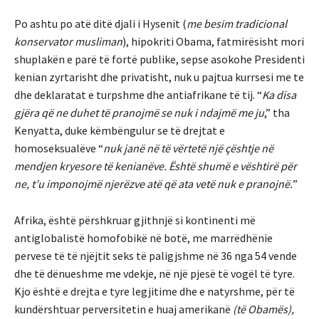
Po ashtu po atë ditë djali i Hysenit (
me besim tradicional
konservator musliman
), hipokriti Obama, fatmirësisht mori
shuplakën e parë të fortë publike, sepse asokohe Presidenti
kenian zyrtarisht dhe privatisht, nuk u pajtua kurrsesi me te
dhe deklaratat e turpshme dhe antiafrikane të tij. “
Ka disa
gjëra që ne duhet të pranojmë se nuk i ndajmë me ju
,” tha
Kenyatta, duke këmbëngulur se të drejtat e
homoseksualëve “
nuk janë në të vërtetë një çështje në
mendjen kryesore të kenianëve. Është shumë e vështirë për
ne, t’u imponojmë njerëzve atë që ata vetë nuk e pranojnë.
”
Afrika, është përshkruar gjithnjë si kontinenti më
antiglobalistë homofobikë në botë, me marrëdhënie
pervese të të njëjtit seks të paligjshme në 36 nga 54 vende
dhe të dënueshme me vdekje, në një pjesë të vogël të tyre.
Kjo është e drejta e tyre legjitime dhe e natyrshme, për të
kundërshtuar perversitetin e huaj amerikanë
(të Obamës),