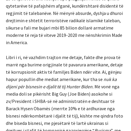
qytetarëve të pafajshëm afganë, kundërshtarë disidentë të
regjimit të talebanëve. Në mënyrë absurde, dyshja u dhuroi
drejtimin e shtetit terroristëve radikalë islamikë taleban,
sikurse u fali me bujari mbi 85 bilion dollarë armatime
moderne të reja të viteve 2019-2020 me nënshkrimin Made
in America.
Libri i ri, në vazhdim trajton me detaje, fakte dhe prova të
marrë nga burime origjinale të pavarura amerikane, detaje
të korrupsionit aktiv të familjes Biden ndër vite. Ai, gënjeu
hapur popullin dhe mediat amerikane, kur tha se
nuk ka
dijeni për bisnesin e djalit të tij Hunter Biden.
Më vonë nga
media doli se pikërisht Big Guy (Joe Biden) asokohe si
zv/President i SHBA-së në administratën e deshtuar të
Barack Hysen Obamës (merrte 10% e të ardhurave nga
bisnesi ndërkombëtarë i djalit të tij), kishte me qindra foto
dhe biseda bisnesi, me pjesëtarë të lartë ukrainas si
drejtues i stafit të kompanisë gaznxjerrëse “
Burisma
”, me