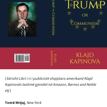
(
Sërisht Libri i ri i publicistit shqiptaro amerikanë Klajd
Kapinovës tashmë gjendet në Amazon, Barnes and Noble
etj.
)
Tom
ë
Mrijaj
,
New York