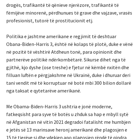
drogës, trafikantë të qënieve njerëzore, trafikantë të
fëmijëve minorenë, përdhunues të grave dhe vajzave, vrasës
profesionist, tutorë të prostitucionit etj.
Politika e jashtme amerikane e regjimit të deshtuar
Obana-Biden-Harris 3, është në kolaps të plotë, duke e vënë
në pozitë të vështirë Atdheun tonë, para opinionit dhe
partnerëve politikë ndërkombëtarë. Sikurse dihet nga të
gjithë, kjo dyshe (ose treshe) e fjetur në këmbë nxitën dhe
filluan luftën e përgjakshme në Ukrainë, duke i dhuruar deri
tani vendit më të korruptuar në botë mbi 300 bilion dollarë
nga taksat e qytetarëve amerikanë.
Me Obama-Biden-Harris 3 ushtria e jonë moderne,
fatkeqsisht para syve të botës u zhduk sa hap e mbyll sytë
në Afganistan në vitin 2021 degradoi fatalisht me humbjen
e jetës së 13 marinsave heronj amerikanë dhe plagosjen e
15 të tjerëve si dhe vdekjen apo plagosjen rëndë të qindra