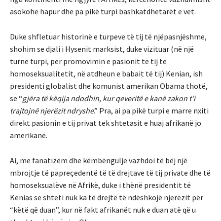
asokohe hapur dhe pa pikë turpi bashkatdhetarët e vet.
Duke shfletuar historinë e turpeve të tij të njëpasnjëshme,
shohim se djali i Hysenit marksist, duke vizituar (në një
turne turpi, për promovimin e pasionit të tij të
homoseksualitetit, në atdheun e babait të tij) Kenian, ish
presidenti globalist dhe komunist amerikan Obama thotë,
se “
gjëra të këqija ndodhin, kur qeveritë e kanë zakon t’i
trajtojnë njerëzit ndryshe
.” Pra, ai pa pikë turpi e marre nxiti
direkt pasionin e tij privat tek shtetasit e huaj afrikanë jo
amerikanë.
Ai, me fanatizëm dhe këmbëngulje vazhdoi të bëj një
mbrojtje të papreçedentë të të drejtave të tij private dhe të
homoseksualëve në Afrikë, duke i thënë presidentit të
Kenias se shteti nuk ka të drejtë të ndëshkojë njerëzit për
“këtë që duan”, kur në fakt afrikanët nuk e duan atë që u