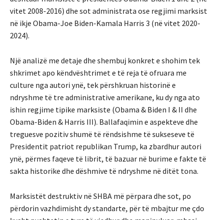
vitet 2008-2016) dhe sot administrata ose regjimi marksist
në ikje Obama-Joe Biden-Kamala Harris 3 (në vitet 2020-
2024).
Një analizë me detaje dhe shembuj konkret e shohim tek
shkrimet apo këndvështrimet e të reja të ofruara me
culture nga autori ynë, tek përshkruan historinë e
ndryshme të tre administrative amerikane, ku dy nga ato
ishin regjime tipike marksiste (Obama & Biden I & II dhe
Obama-Biden & Harris III). Ballafaqimin e aspekteve dhe
treguesve pozitiv shumë të rëndsishme të sukseseve të
Presidentit patriot republikan Trump, ka zbardhur autori
ynë, përmes faqeve të librit, të bazuar në burime e fakte të
sakta historike dhe dëshmive të ndryshme në ditët tona.
Marksistët destruktiv në SHBA më përpara dhe sot, po
përdorin vazhdimisht dy standarte, për të mbajtur me çdo