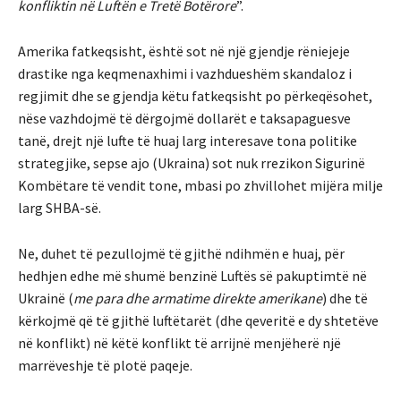
konfliktin në Luftën e Tretë Botërore
”.
Amerika fatkeqsisht, është sot në një gjendje rëniejeje
drastike nga keqmenaxhimi i vazhdueshëm skandaloz i
regjimit dhe se gjendja këtu fatkeqsisht po përkeqësohet,
nëse vazhdojmë të dërgojmë dollarët e taksapaguesve
tanë, drejt një lufte të huaj larg interesave tona politike
strategjike, sepse ajo (Ukraina) sot nuk rrezikon Sigurinë
Kombëtare të vendit tone, mbasi po zhvillohet mijëra milje
larg SHBA-së.
Ne, duhet të pezullojmë të gjithë ndihmën e huaj, për
hedhjen edhe më shumë benzinë Luftës së pakuptimtë në
Ukrainë (
me para dhe armatime direkte amerikane
) dhe të
kërkojmë që të gjithë luftëtarët (dhe qeveritë e dy shtetëve
në konflikt) në këtë konflikt të arrijnë menjëherë një
marrëveshje të plotë paqeje.