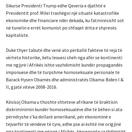
Sikurse Presidenti Trump edhe Qeveria e djathtë e
Presidentit prof. Milei trashëgoi një situatë katastrofike
ekonomike dhe financiare ndër dekada, ku fatmiresisht sot
në tunelin e errët komunist po shfaqet drita e shpresës
kapitaliste.
Duke thyer tabutë dhe venë ato përballë fakteve të reja të
vërteta historike, këtu lexuesi sheh nga afër se kontinenti
me ngjyrë i Afrikës ishte vazhdimisht kundër propagandës
imponuese dhe të turpshme homoseksuale personale të
Barack Hysen Obamës dhe administratës Obama-Biden I &
II, gjatë viteve 2008-2016.
Kësisoj Obama u thoshte shteteve afrikane të braktisin
diskriminimin kundër homoseksualëve dhe të bëhen si ata
përndryshe s’ka dollarë amerikanë, për ekonominë e
tejvarfër të vendeve të tyre, edhe pse ai është me origjinë
nga kontinenti me ngjyrë i Afrikës, kërcenonte vazhdimisht