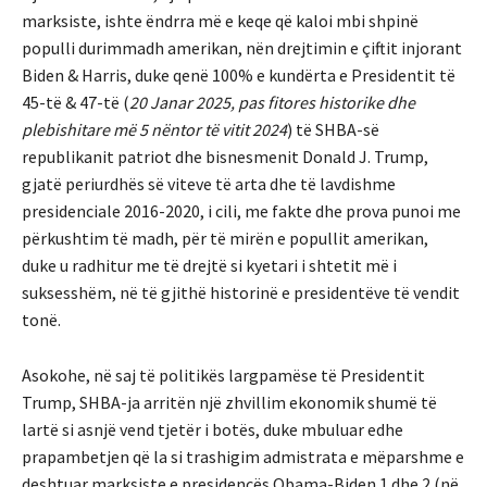
marksiste, ishte ëndrra më e keqe që kaloi mbi shpinë
populli durimmadh amerikan, nën drejtimin e çiftit injorant
Biden & Harris, duke qenë 100% e kundërta e Presidentit të
45-të & 47-të (
20 Janar 2025, pas fitores historike dhe
plebishitare m
ë
5 n
ë
ntor t
ë
vitit
2024
) të SHBA-së
republikanit patriot dhe bisnesmenit Donald J. Trump,
gjatë periurdhës së viteve të arta dhe të lavdishme
presidenciale 2016-2020, i cili, me fakte dhe prova punoi me
përkushtim të madh, për të mirën e popullit amerikan,
duke u radhitur me të drejtë si kyetari i shtetit më i
suksesshëm, në të gjithë historinë e presidentëve të vendit
tonë.
Asokohe, në saj të politikës largpamëse të Presidentit
Trump, SHBA-ja arritën një zhvillim ekonomik shumë të
lartë si asnjë vend tjetër i botës, duke mbuluar edhe
prapambetjen që la si trashigim admistrata e mëparshme e
deshtuar marksiste e presidencës Obama-Biden 1 dhe 2 (në