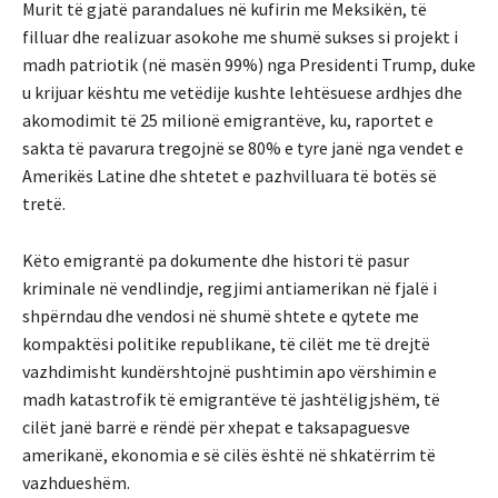
Murit të gjatë parandalues në kufirin me Meksikën, të
filluar dhe realizuar asokohe me shumë sukses si projekt i
madh patriotik (në masën 99%) nga Presidenti Trump, duke
u krijuar kështu me vetëdije kushte lehtësuese ardhjes dhe
akomodimit të 25 milionë emigrantëve, ku, raportet e
sakta të pavarura tregojnë se 80% e tyre janë nga vendet e
Amerikës Latine dhe shtetet e pazhvilluara të botës së
tretë.
Këto emigrantë pa dokumente dhe histori të pasur
kriminale në vendlindje, regjimi antiamerikan në fjalë i
shpërndau dhe vendosi në shumë shtete e qytete me
kompaktësi politike republikane, të cilët me të drejtë
vazhdimisht kundërshtojnë pushtimin apo vërshimin e
madh katastrofik të emigrantëve të jashtëligjshëm, të
cilët janë barrë e rëndë për xhepat e taksapaguesve
amerikanë, ekonomia e së cilës është në shkatërrim të
vazhdueshëm.