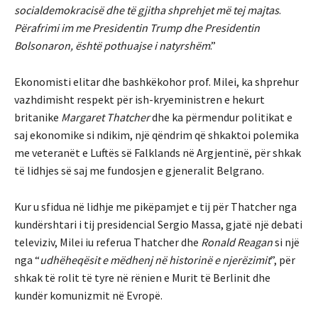
socialdemokracisë dhe të gjitha shprehjet më tej majtas
.
Përafrimi im me Presidentin Trump dhe Presidentin
Bolsonaron, është pothuajse i natyrshëm
.”
Ekonomisti elitar dhe bashkëkohor prof. Milei, ka shprehur
vazhdimisht respekt për ish-kryeministren e hekurt
britanike
Margaret Thatcher
dhe ka përmendur politikat e
saj ekonomike si ndikim, një qëndrim që shkaktoi polemika
me veteranët e Luftës së Falklands në Argjentinë, për shkak
të lidhjes së saj me fundosjen e gjeneralit Belgrano.
Kur u sfidua në lidhje me pikëpamjet e tij për Thatcher nga
kundërshtari i tij presidencial Sergio Massa, gjatë një debati
televiziv, Milei iu referua Thatcher dhe
Ronald Reagan
si një
nga “
udhëheqësit e mëdhenj në historinë e njerëzimit
”, për
shkak të rolit të tyre në rënien e Murit të Berlinit dhe
kundër komunizmit në Evropë.