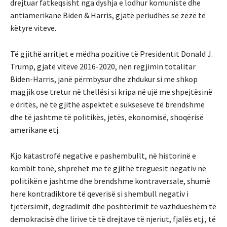
drejtuar fatkeqsisht nga dyshja e lodhur komuniste dhe
antiamerikane Biden & Harris, gjatë periudhës së zezë të
këtyre viteve.
Të gjithë arritjet e mëdha pozitive të Presidentit Donald J.
Trump, gjatë vitëve 2016-2020, nën regjimin totalitar
Biden-Harris, janë përmbysur dhe zhdukur si me shkop
magjik ose tretur në thellësi si kripa në ujë me shpejtësinë
e dritës, në të gjithë aspektet e sukseseve të brendshme
dhe të jashtme të politikës, jetës, ekonomisë, shoqërisë
amerikane etj.
Kjo katastrofë negative e pashembullt, në historinë e
kombit tonë, shprehet me të gjithë treguesit negativ në
politikën e jashtme dhe brendshme kontraversale, shumë
here kontradiktore të qeverisë si shembull negativ i
tjetërsimit, degradimit dhe poshtërimit të vazhdueshëm të
demokracisë dhe lirive të të drejtave të njeriut, fjalës etj., të