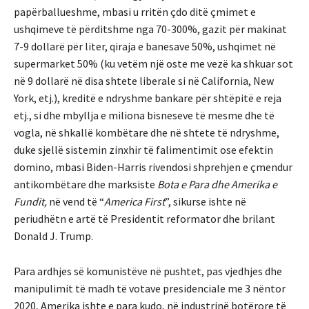
papërballueshme, mbasi u rritën çdo ditë çmimet e
ushqimeve të përditshme nga 70-300%, gazit për makinat
7-9 dollarë për liter, qiraja e banesave 50%, ushqimet në
supermarket 50% (ku vetëm një oste me vezë ka shkuar sot
në 9 dollarë në disa shtete liberale si në California, New
York, etj.), kreditë e ndryshme bankare për shtëpitë e reja
etj., si dhe mbyllja e miliona bisneseve të mesme dhe të
vogla, në shkallë kombëtare dhe në shtete të ndryshme,
duke sjellë sistemin zinxhir të falimentimit ose efektin
domino, mbasi Biden-Harris rivendosi shprehjen e çmendur
antikombëtare dhe marksiste
Bota e Para dhe Amerika e
Fundit,
në vend të “
America First
”, sikurse ishte në
periudhëtn e artë të Presidentit reformator dhe brilant
Donald J. Trump.
Para ardhjes së komunistëve në pushtet, pas vjedhjes dhe
manipulimit të madh të votave presidenciale me 3 nëntor
2020, Amerika ishte e para kudo, në industrinë botërore të