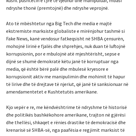
kusht pushtetin e tyre të vjedhur dhe manipuluar, mbasi
ndryshe thonë (premtojnë) dhe ndryshe veprojnë.
Ato të mbështetur nga Big Tech dhe media e majtë
ekstremiste marksiste globaliste e mirënjohur tashmë si
Fake News, kanë vendosur fatkeqsisht në SHBA çensurën,
mohojnë lirinë e fjalës dhe shprehjes, nuk duan të luftojnë
korrupsionin, por e mbulojnë atë mjeshtërisht, sepse e
dijnë se shumë demokratë këtu janë të korruptuar nga
media, që është bërë palë dhe mbulesë kryesore e
korrupsionit aktiv me manipulimin dhe mohimit të hapur
të lirive dhe të drejtave të njeriut, që janë të sanksionuar në
amendamentetet e Kushtetutës amerikane.
Kjo vepër e re, me këndvështrime të ndryshme të historisë
dhe politikës bashkëkohore amerikane, trajton në gjërësi
dhe thellësi, shkaqet e rënies drastike të demokracisë dhe
krenarisë së SHBA-së, nga paafësia e regjimit marksist të