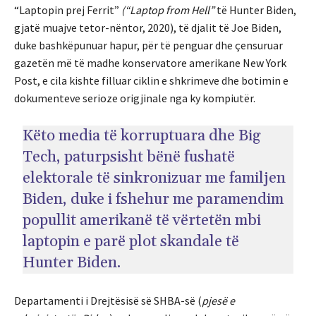
“Laptopin prej Ferrit”
(“
Laptop from Hell”
të Hunter Biden,
gjatë muajve tetor-nëntor, 2020), të djalit të Joe Biden,
duke bashkëpunuar hapur, për të penguar dhe çensuruar
gazetën më të madhe konservatore amerikane New York
Post, e cila kishte filluar ciklin e shkrimeve dhe botimin e
dokumenteve serioze origjinale nga ky kompiutër.
Këto media të korruptuara dhe Big
Tech, paturpsisht bënë fushatë
elektorale të sinkronizuar me familjen
Biden, duke i fshehur me paramendim
popullit amerikanë të vërtetën mbi
laptopin e parë plot skandale të
Hunter Biden.
Departamenti i Drejtësisë së SHBA-së (
pjesë e