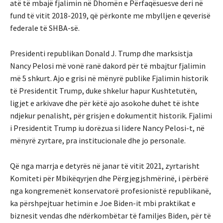
atë të mbajë fjalimin në Dhomën e Përfaqësuesve deri në
fund të vitit 2018-2019, që përkonte me mbylljen e qeverisë
federale të SHBA-së.
Presidenti republikan Donald J. Trump dhe marksistja
Nancy Pelosi më vonë ranë dakord për të mbajtur fjalimin
më 5 shkurt. Ajo e grisi në mënyrë publike Fjalimin historik
të Presidentit Trump, duke shkelur hapur Kushtetutën,
ligjet e arkivave dhe për këtë ajo asokohe duhet të ishte
ndjekur penalisht, për grisjen e dokumentit historik. Fjalimi
i Presidentit Trump iu dorëzua si lidere Nancy Pelosi-t, në
mënyrë zyrtare, pra institucionale dhe jo personale.
Që nga marrja e detyrës në janar të vitit 2021, zyrtarisht
Komiteti për Mbikëqyrjen dhe Përgjegjshmërinë, i përbërë
nga kongremenët konservatorë profesionistë republikanë,
ka përshpejtuar hetimin e Joe Biden-it mbi praktikat e
biznesit vendas dhe ndërkombëtar të familjes Biden, për të