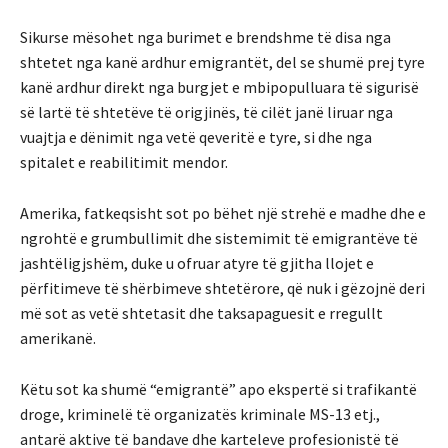
Sikurse mësohet nga burimet e brendshme të disa nga
shtetet nga kanë ardhur emigrantët, del se shumë prej tyre
kanë ardhur direkt nga burgjet e mbipopulluara të sigurisë
së lartë të shtetëve të origjinës, të cilët janë liruar nga
vuajtja e dënimit nga vetë qeveritë e tyre, si dhe nga
spitalet e reabilitimit mendor.
Amerika, fatkeqsisht sot po bëhet një strehë e madhe dhe e
ngrohtë e grumbullimit dhe sistemimit të emigrantëve të
jashtëligjshëm, duke u ofruar atyre të gjitha llojet e
përfitimeve të shërbimeve shtetërore, që nuk i gëzojnë deri
më sot as vetë shtetasit dhe taksapaguesit e rregullt
amerikanë.
Këtu sot ka shumë “emigrantë” apo ekspertë si trafikantë
droge, kriminelë të organizatës kriminale MS-13 etj.,
antarë aktive të bandave dhe karteleve profesionistë të