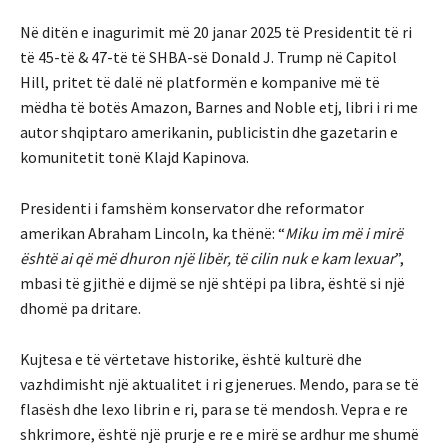
Në ditën e inagurimit më 20 janar 2025 të Presidentit të ri
të 45-të & 47-të të SHBA-së Donald J. Trump në Capitol
Hill, pritet të dalë në platformën e kompanive më të
mëdha të botës Amazon, Barnes and Noble etj, libri i ri me
autor shqiptaro amerikanin, publicistin dhe gazetarin e
komunitetit tonë Klajd Kapinova.
Presidenti i famshëm konservator dhe reformator
amerikan Abraham Lincoln, ka thënë: “
Miku im më i mirë
është ai që më dhuron një libër, të cilin nuk e kam lexuar
”,
mbasi të gjithë e dijmë se një shtëpi pa libra, është si një
dhomë pa dritare.
Kujtesa e të vërtetave historike, është kulturë dhe
vazhdimisht një aktualitet i ri gjenerues. Mendo, para se të
flasësh dhe lexo librin e ri, para se të mendosh. Vepra e re
shkrimore, është një prurje e re e mirë se ardhur me shumë