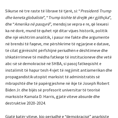
Sikurse në tre raste të librave të tjerë, si: “
Presidenti Trump
dhe keneta globaliste
”, “
Trump kishte të drejt
ë
p
ë
r gjith
ç
ka
”,
dhe “
Amerika në pasqyrë
”, mendoj se vepra e re, që lexuesi
ka në dorë, mund të quhet një ditar vijues historik, politik
dhe një vështrim analitik, i pasur me fakte dhe argumente
në brendsi të faqeve, me përshkrime të ngjarjeve e datave,
të cilat gjërësisht përfshijnë periudhën e dështimeve dhe
shkatërrimeve të mëdha fatkeqe të institucioneve dhe vetë
abc-së së demokracisë në SHBA, si pasoj fatkeqsisht e
instalimit të hapur tesh 4 vjet të regjimit antiamerikan dhe
propagandistik utopist marksist të administratës së
mbrapshtë dhe të papërgjeshme në ikje të Joseph Robert
Biden Jr. dhe bijës së profesorit universitar të teorisë
marksiste Kamala D. Harris, gjatë viteve absurde dhe
destruktive 2020-2024.
Gjatë katër viteve, kjo periudhë e “demokracisë” anarkiste