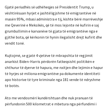
Gjatë periudhës së udhëheqjes së Presidentit Trump, u
vështirësuan hyrjet e jashtëligjshme të emigrantëve në
masën 95%, mbasi administra e tij, kishte bërë marrëveshje
me Qeverinë e Meksikës, që të mos lejonte në kufirin e saj
grumbullimin e karvanëve të gjata të emigrantëve nga e
gjithë bota, që kërkonin të hynin ilegalisht drejt kufirit dhe
vendit tonë.
Kujtojmë, se gjatë 4 vjetëve të mbrapshta të regjimit
anarkist Biden-Harris përdorën fatkeqsisht politikën e
shthurur të dyerve të hapura, me nxitjen dhe lejimin e hapur
të hyrjes së miliona emigrantëve pa dokumente identiteti
apo historive të tyre kriminale nga 181 vende të ndryshme
të botës.
Ato me vendosmëri kundërshtuan dhe nuk pranuan të
përfundonin 500 kilometrat e mbetura nga përfundimi i