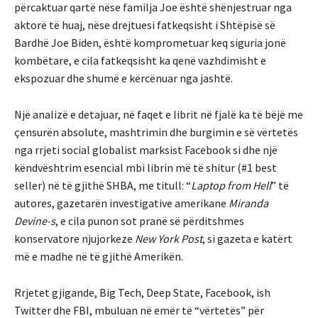
përcaktuar qartë nëse familja Joe është shënjestruar nga
aktorë të huaj, nëse drejtuesi fatkeqsisht i Shtëpisë së
Bardhë Joe Biden, është komprometuar keq siguria jonë
kombëtare, e cila fatkeqsisht ka qenë vazhdimisht e
ekspozuar dhe shumë e kërcënuar nga jashtë.
Një analizë e detajuar, në faqet e librit në fjalë ka të bëjë me
çensurën absolute, mashtrimin dhe burgimin e së vërtetës
nga rrjeti social globalist marksist Facebook si dhe një
këndvështrim esencial mbi librin më të shitur (#1 best
seller) në të gjithë SHBA, me titull: “
Laptop from Hell
” të
autores, gazetarën investigative amerikane
Miranda
Devine-s
, e cila punon sot pranë së përditshmes
konservatore njujorkeze
New York Post
, si gazeta e katërt
më e madhe në të gjithë Amerikën.
Rrjetet gjigande, Big Tech, Deep State, Facebook, ish
Twitter dhe FBI, mbuluan në emër të “vërtetës” për