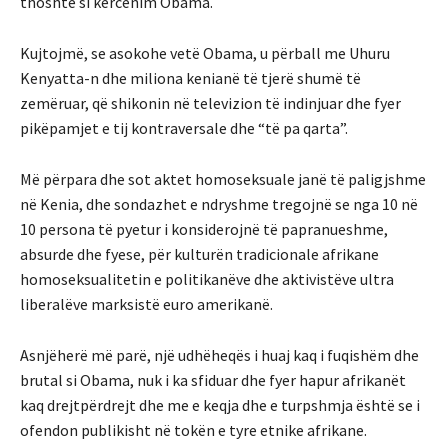
thoshte si kërcënim Obama.
Kujtojmë, se asokohe vetë Obama, u përball me Uhuru
Kenyatta-n dhe miliona kenianë të tjerë shumë të
zemëruar, që shikonin në televizion të indinjuar dhe fyer
pikëpamjet e tij kontraversale dhe “të pa qarta”.
Më përpara dhe sot aktet homoseksuale janë të paligjshme
në Kenia, dhe sondazhet e ndryshme tregojnë se nga 10 në
10 persona të pyetur i konsiderojnë të papranueshme,
absurde dhe fyese, për kulturën tradicionale afrikane
homoseksualitetin e politikanëve dhe aktivistëve ultra
liberalëve marksistë euro amerikanë.
Asnjëherë më parë, një udhëheqës i huaj kaq i fuqishëm dhe
brutal si Obama, nuk i ka sfiduar dhe fyer hapur afrikanët
kaq drejtpërdrejt dhe me e keqja dhe e turpshmja është se i
ofendon publikisht në tokën e tyre etnike afrikane.