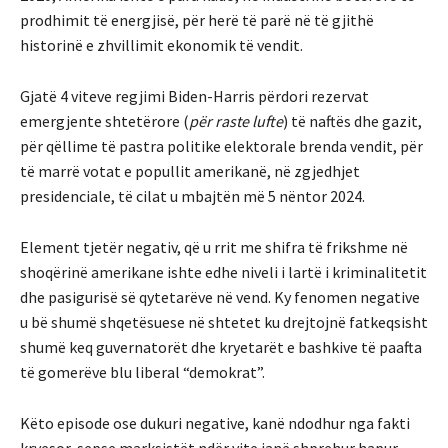
prodhimit të energjisë, për herë të parë në të gjithë
historinë e zhvillimit ekonomik të vendit.
Gjatë 4 viteve regjimi Biden-Harris përdori rezervat
emergjente shtetërore (
për raste lufte
) të naftës dhe gazit,
për qëllime të pastra politike elektorale brenda vendit, për
të marrë votat e popullit amerikanë, në zgjedhjet
presidenciale, të cilat u mbajtën më 5 nëntor 2024.
Element tjetër negativ, që u rrit me shifra të frikshme në
shoqërinë amerikane ishte edhe niveli i lartë i kriminalitetit
dhe pasigurisë së qytetarëve në vend. Ky fenomen negative
u bë shumë shqetësuese në shtetet ku drejtojnë fatkeqsisht
shumë keq guvernatorët dhe kryetarët e bashkive të paafta
të gomerëve blu liberal “demokrat”.
Këto episode ose dukuri negative, kanë ndodhur nga fakti