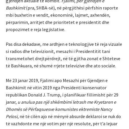
gjendjen aktuale të kombit.
Fjalimi
,
për gjendjen e
Bashkimit
(pra, SHBA-së), në përgjithësi përfshin raporte
mbi buxhetin e vendit, ekonominë, lajmet, axhendën,
përparimin, arritjet dhe prioritetet e presidentit dhe
propozimet e reja legjislative.
Pas disa dekadave, me ardhjen e teknologjive të reja vizuale
si radios dhe televizionit, mesazhi i Presidentitit tani
transmetohet drejtpërdrejt, në të gjitha zonat e Shteteve
të Bashkuara, në shumë rrjete televizive dhe ato sociale.
Më 23 janar 2019, Fjalimi apo Mesazhi për Gjendjen e
Bashkimit në vitin 2019 nga Presidenti konservator
republikan Donald J. Trump, i planifikuar fillimisht për 29
janar,
u anulua pas një shkëmbimi letrash me Kryetaren e
Dhomës së Përfaqsuesve komunistes ektremiste Nancy
Pelosi
, në të cilën ajo në mënyrë absurde deklaroi se nuk do
të vazhdonte me një votim për një resolute, për t’a lejuar