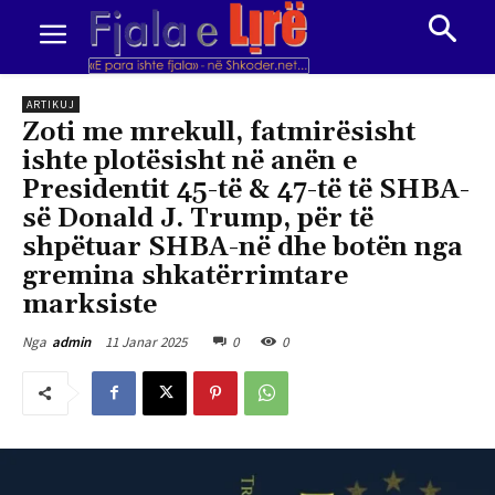
ARTIKUJ
Zoti me mrekull, fatmirësisht
ishte plotësisht në anën e
Presidentit 45-të & 47-të të SHBA-
së Donald J. Trump, për të
shpëtuar SHBA-në dhe botën nga
gremina shkatërrimtare
marksiste
11 Janar 2025
0
0
Nga
admin