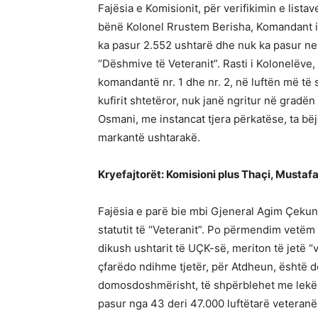
Fajësia e Komisionit, për verifikimin e list
bënë Kolonel Rrustem Berisha, Komandant i 
ka pasur 2.552 ushtarë dhe nuk ka pasur nev
“Dëshmive të Veteranit”. Rasti i Kolonelëve,
komandantë nr. 1 dhe nr. 2, në luftën më t
kufirit shtetëror, nuk janë ngritur në gradën
Osmani, me instancat tjera përkatëse, ta bë
markantë ushtarakë.
Kryefajtorët: Komisioni plus Thaçi, Mustafa
Fajësia e parë bie mbi Gjeneral Agim Çekun, 
statutit të “Veteranit”. Po përmendim vetëm 
dikush ushtarit të UÇK-së, meriton të jetë “
çfarëdo ndihme tjetër, për Atdheun, është de
domosdoshmërisht, të shpërblehet me lekë! F
pasur nga 43 deri 47.000 luftëtarë veteranë