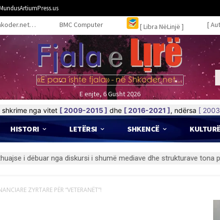
MundusArtiumPress.us
hkoder.net…
BMC Computer
[ Au
[ Libra NëLinjë ]
E enjte, 6 Gusht 2026
shkrime nga vitet
[ 2009-2015 ]
dhe
[ 2016-2021 ]
, ndërsa
[ 2003
HISTORI
LETËRSI
SHKENCË
KULTUR
NANCIARE ZYRTARE PËR “VETERANËT”!