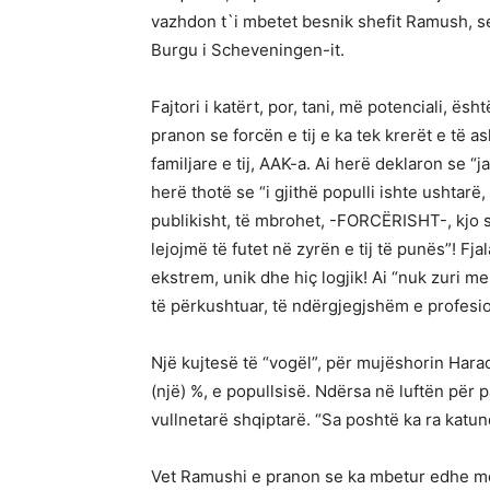
vazhdon t`i mbetet besnik shefit Ramush, se
Burgu i Scheveningen-it.
Fajtori i katërt, por, tani, më potenciali, ës
pranon se forcën e tij e ka tek krerët e të a
familjare e tij, AAK-a. Ai herë deklaron se 
herë thotë se “i gjithë populli ishte ushtarë
publikisht, të mbrohet, -FORCËRISHT-, kjo s
lejojmë të futet në zyrën e tij të punës”! Fj
ekstrem, unik dhe hiç logjik! Ai “nuk zuri m
të përkushtuar, të ndërgjegjshëm e profesion
Një kujtesë të “vogël”, për mujëshorin Harad
(një) %, e popullsisë. Ndërsa në luftën për 
vullnetarë shqiptarë. “Sa poshtë ka ra katund
Vet Ramushi e pranon se ka mbetur edhe me