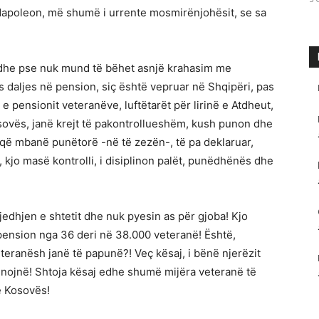
Napoleon, më shumë i urrente mosmirënjohësit, se sa
 edhe pse nuk mund të bëhet asnjë krahasim me
 daljes në pension, siç është vepruar në Shqipëri, pas
 pensionit veteranëve, luftëtarët për lirinë e Atdheut,
sovës, janë krejt të pakontrollueshëm, kush punon dhe
 që mbanë punëtorë -në të zezën-, të pa deklaruar,
o masë kontrolli, i disiplinon palët, punëdhënës dhe
vjedhjen e shtetit dhe nuk pyesin as për gjoba! Kjo
pension nga 36 deri në 38.000 veteranë! Është,
eranësh janë të papunë?! Veç kësaj, i bënë njerëzit
nojnë! Shtoja kësaj edhe shumë mijëra veteranë të
të Kosovës!