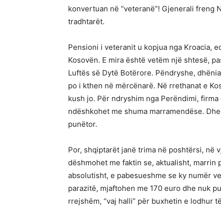
konvertuan në “veteranë”! Gjenerali freng 
tradhtarët.
Pensioni i veteranit u kopjua nga Kroacia,
Kosovën. E mira është vetëm një shtesë, pas
Luftës së Dytë Botërore. Pëndryshe, dhënia e
po i kthen në mërcënarë. Në rrethanat e Ko
kush jo. Për ndryshim nga Perëndimi, firma
ndëshkohet me shuma marramendëse. Dhe, kj
punëtor.
Por, shqiptarët janë trima në poshtërsi, në 
dëshmohet me faktin se, aktualisht, marrin 
absolutisht, e pabesueshme se ky numër vet
parazitë, mjaftohen me 170 euro dhe nuk pu
rrejshëm, “vaj halli” për buxhetin e lodhur 