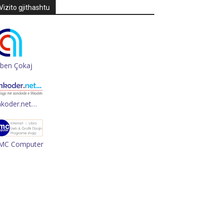
Vizito gjithashtu
rben Çokaj
hkoder.net…
MC Computer