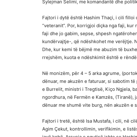
Sylejman Selimi, me komandantë dhe politik
Fajtori i dytë është Hashim Thaçi, i cili fill
“veteranit”. Por, korrigjoi diçka nga faji, 
faji dhe jo gabim, sepse, shpesh ngatërohen
kundërvajtje-, që ndëshkohet me verëjtje. 
Dhe, kur kemi të bëjmë me abuzim të buxheti
rrejshëm, kuota e ndëshkimit është e rëndë,
Në monizëm, për 4 – 5 arka agrume, (portoka
dënuar, me akuzën e faturuar, si sabotim të 
e Burrelit, ministri i Tregtisë, Kiço Ngjela, b
ngordhura, në Fermën e Kamzës, (Tiranë), j
dënuar me shumë vite burg, nën akuzën e sa
Fajtori i tretë, është Isa Mustafa, i cili, në c
Agim Çekut, kontrollimin, verifikimin, e lis
javë kohë. Arsyeja e ngutisë ishte se Hashim