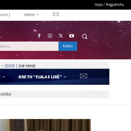
Hyrje / Regjistrohu
torët ]
ARKIVI
Kërko
Kërko...
 – 2009 ]
(
në html
)
Ë
RRETH “FJALA E LIRË”