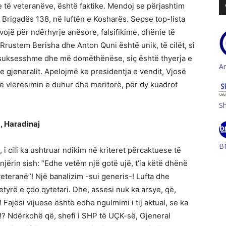
ave të veteranëve, është faktike. Mendoj se përjashtim
Brigadës 138, në luftën e Kosharës. Sepse top-lista
ojë për ndërhyrje anësore, falsifikime, dhënie të
 Rrustem Berisha dhe Anton Quni është unik, të cilët, si
ë suksesshme dhe më domëthënëse, siç është thyerja e
A
 e gjeneralit. Apelojmë ke presidentja e vendit, Vjosë
jë vlerësimin e duhur dhe meritorë, për dy kuadrot
S
, Haradinaj
B
i cili ka ushtruar ndikim në kriteret përcaktuese të
njërin sish: “Edhe vetëm një gotë ujë, t’ia këtë dhënë
veteranë”! Një banalizim -sui generis-! Lufta dhe
tyrë e çdo qytetari. Dhe, assesi nuk ka arsye, që,
ajësi vijuese është edhe ngulmimi i tij aktual, se ka
!? Ndërkohë që, shefi i SHP të UÇK-së, Gjeneral