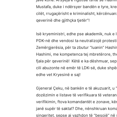
Mustafa, duke i ndërsyer bandën e tyre, krer
cilët, rrugaçërisht e kriminalisht, kërcënuan
qeverinë dhe gjithçka tjetër”!
Isë kryeministri, edhe pse akademik, nuk e l
PDK-në dhe vendosi ta neutralizojë protesti
Zemërgjerësia, për ta zbutur “luanin” Hashim
Hashimi, me kompetenca tej mbretërore, tho
fjala për qeverinë! Këtë e ka dëshmuar, sepse 
cili abuzonte në emër të LDK-së, duke shpërfi
edhe vet Kryesinë e saj!
Gjeneral Çeku, në bankën e të akuzuarit, u 
dozëzimin e listave të verifikuara të vetera
verifikimin, ftova komandantët e zonave, kër
janë supër të sakta!? Dhe, nënshkruan koma
sinqeritet, sepse ai vazhdon të “besojë” në 