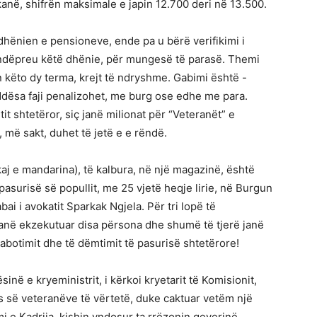
anë, shifrën maksimale e japin 12.700 deri në 13.500.
oi dhënien e pensioneve, ende pa u bërë verifikimi i
kur ndëpreu këtë dhënie, për mungesë të parasë. Themi
 këto dy terma, krejt të ndryshme. Gabimi është -
Ndësa faji penalizohet, me burg ose edhe me para.
t shtetëror, siç janë milionat për “Veteranët” e
 më sakt, duhet të jetë e e rëndë.
j e mandarina), të kalbura, në një magazinë, është
pasurisë së popullit, me 25 vjetë heqje lirie, në Burgun
abai i avokatit Sparkak Ngjela. Për tri lopë të
anë ekzekutuar disa përsona dhe shumë të tjerë janë
botimit dhe të dëmtimit të pasurisë shtetërore!
ilësinë e kryeministrit, i kërkoi kryetarit të Komisionit,
tës së veteranëve të vërtetë, duke caktuar vetëm një
i e Kadrija, kishin vndosur ta rrëzonin qeverinë