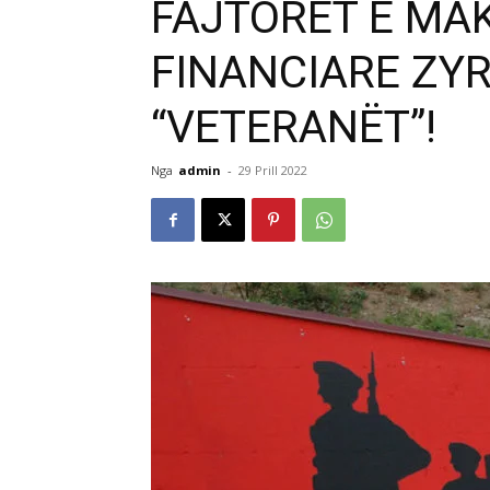
FAJTORËT E MA
FINANCIARE ZY
“VETERANËT”!
Nga
admin
-
29 Prill 2022