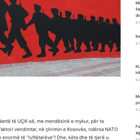
Mi
fe
di
6 
Ke
6 
K
H
6 
Me
po
5 
dantë të UÇK-së, me mendësinë e mykur, për ta
Fu
 faktori vendimtar, në çlirimin e Kosovës, ndërsa NATO
ag
n enormë të “luftëtarëve”! Dhe, këta dhe të tjerë u
5 