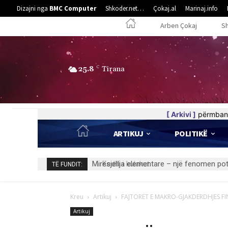
Dizajni nga
BMC Computer
Shkoder.net…
Çokaj.al
Marinaj.info
Arben Çokaj
S
25.8
C
Tirana
[ Arkivi ]
përmban 
ARTIKUJ
POLITIKË
Kedhi i kulakut
TË FUNDIT:
Kreu
Artikuj
FAJTORËT E MAKRO-GJAKDERDHJES FI
Artikuj