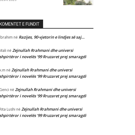
KOMENTET E FUNDIT
Razijes, 90-vjetorin e lindjes së saj…
Ibrahim
në
Zejnullah Rrahmani dhe universi
Mali
në
shpirtëror i novelës ‘99 Rruzaret prej smaragdi
Zejnullah Rrahmani dhe universi
k.m
në
shpirtëror i novelës ‘99 Rruzaret prej smaragdi
Zejnullah Rrahmani dhe universi
Genci
në
shpirtëror i novelës ‘99 Rruzaret prej smaragdi
Zejnullah Rrahmani dhe universi
Rita Lushi
në
shpirtëror i novelës ‘99 Rruzaret prej smaragdi