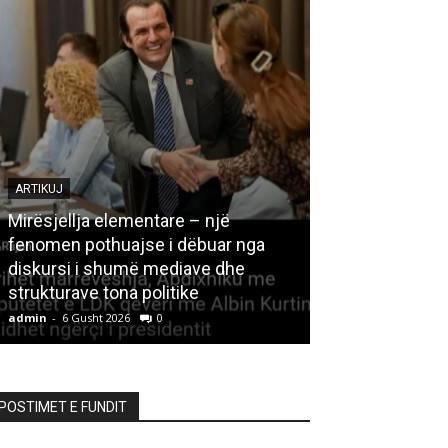
ARTIKUJ
Mirësjellja elementare – një
fenomen pothuajse i dëbuar nga
LETËRSI
diskursi i shumë mediave dhe
strukturave tona politike
Kedhi i kulakut
admin
-
6 Gusht 2026
0
admin
-
6 Gusht 20
POSTIMET E FUNDIT