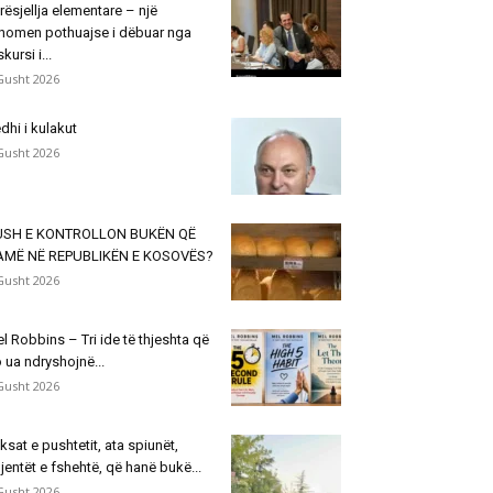
rësjellja elementare – një
nomen pothuajse i dëbuar nga
skursi i...
Gusht 2026
dhi i kulakut
Gusht 2026
USH E KONTROLLON BUKËN QË
AMË NË REPUBLIKËN E KOSOVËS?
Gusht 2026
l Robbins – Tri ide të thjeshta që
 ua ndryshojnë...
Gusht 2026
ksat e pushtetit, ata spiunët,
jentët e fshehtë, që hanë bukë...
Gusht 2026