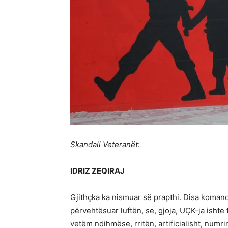
Skandali Veteranët
:
IDRIZ ZEQIRAJ
Gjithçka ka nismuar së prapthi. Disa koman
përvehtësuar luftën, se, gjoja, UÇK-ja ishte
vetëm ndihmëse, rritën, artificialisht, numri