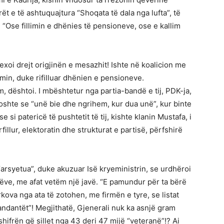
ët e të ashtuquajtura “Shoqata të dala nga lufta”, të
: “Ose fillimin e dhënies të pensioneve, ose e kallim
exoi drejt origjinën e mesazhit! Ishte në koalicion me
min, duke rifilluar dhënien e pensioneve.
, dështoi. I mbështetur nga partia-bandë e tij, PDK-ja,
shte se “unë bie dhe ngrihem, kur dua unë”, kur binte
si patericë të pushtetit të tij, kishte klanin Mustafa, i
llur, elektoratin dhe strukturat e partisë, përfshirë
“arsyetua”, duke akuzuar Isë kryeministrin, se urdhëroi
nëve, me afat vetëm një javë. “E pamundur për ta bërë
kova nga ata të zotohen, me firmën e tyre, se listat
ndantët”! Megjithatë, Gjenerali nuk ka asnjë gram
shifrën që sillet nga 43 deri 47 mijë “veteranë”!? Ai