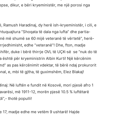
pse, dikur, e bëri kryeministër, me një porosi nga
htë, Ramush Haradinaj, dy herë ish-kryeministër, i cili, e
shtuquajtura “Shoqata të dala nga lufta” dhe partia-
“janë më shumë se 60 mijë veteranë të vërtetë”, herë-
, rrjedhimisht, edhe “veteranë”! Dhe, fton, madje
hifër, duke i bërë thirrje OVL të UÇK-së se “nuk do të
ala është për kryeministrin Albin Kurti! Një kërcënim
end” as pas kërcënimit vdektar, të bërë ndaj prokurorit
al, e, mbi të gjtha, të guximshëm, Elez Blakaj!
inaj: Në luftën e fundit në Kosovë, mori pjesë afro 1
pavarësi, më 1911-12, morën pjesë 10.5 % luftëtarë
i”,- thotë populli!
 17, madje edhe me vetëm 9 ushtarë! Hajde