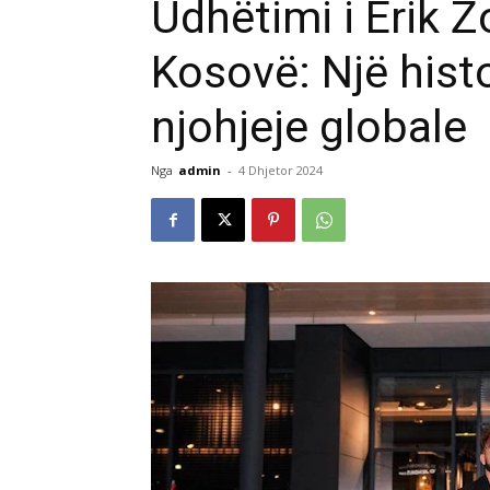
Udhëtimi i Erik Z
Kosovë: Një histo
njohjeje globale
Nga
admin
-
4 Dhjetor 2024