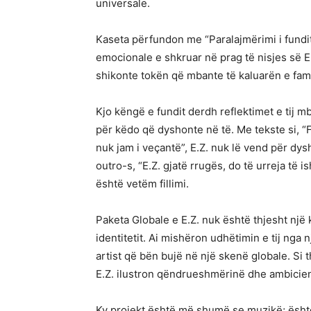
universale.
Kaseta përfundon me “Paralajmërimi i fundi
emocionale e shkruar në prag të nisjes së E.
shikonte tokën që mbante të kaluarën e familje
Kjo këngë e fundit derdh reflektimet e tij mb
për këdo që dyshonte në të. Me tekste si, “F
nuk jam i veçantë”, E.Z. nuk lë vend për dys
outro-s, “E.Z. gjatë rrugës, do të urreja të i
është vetëm fillimi.
Paketa Globale e E.Z. nuk është thjesht një 
identitetit. Ai mishëron udhëtimin e tij nga 
artist që bën bujë në një skenë globale. Si t
E.Z. ilustron qëndrueshmërinë dhe ambicie
Ky projekt është më shumë se muzikë; është 