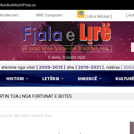
MundusArtiumPress.us
hkoder.net…
BMC Computer
[ Au
[ Libra NëLinjë ]
E dielë, 9 Gusht 2026
shkrime nga vitet
[ 2009-2015 ]
dhe
[ 2016-2021 ]
, ndërsa
[ 2003
HISTORI
LETËRSI
SHKENCË
KULTUR
RTIN TUAJ NGA FURTUNAT E BOTËS
Kosovë: Një histori triumfi dhe...