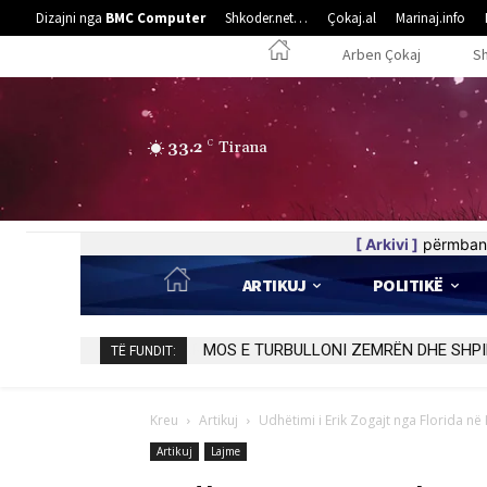
Dizajni nga
BMC Computer
Shkoder.net…
Çokaj.al
Marinaj.info
Arben Çokaj
S
33.2
C
Tirana
[ Arkivi ]
përmban 
ARTIKUJ
POLITIKË
MOS E TURBULLONI ZEMRËN DHE SHPI
TË FUNDIT:
Kreu
Artikuj
Udhëtimi i Erik Zogajt nga Florida në 
Artikuj
Lajme