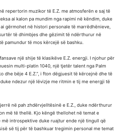
ë repertorin muzikor të E.Z. me atmosferën e saj të
tij teksa ai kalon pa mundim nga rapimi në këndim, duke
u, ai gërmohet në histori personale të marrëdhënieve,
kurtër të dhimbjes dhe gëzimit të ndërthurur në
ën të pamundur të mos kërcejë së bashku.
 fansave një shije të klasikëve E.Z. energji. I njohur për
uesin multi-platin 1040, një tjetër talent nga Palm
ko dhe bëje 4 E.Z.”, i fton dëgjuesit të kërcejnë dhe të
duke ndezur një lëvizje me ritmin e tij me energji të
jerrë në pah zhdërvjelltësinë e E.Z., duke ndërthurur
n më të thellë. Kjo këngë thellohet në temat e
më introspektive duke ruajtur ende një tingull që
sisë së tij për të bashkuar tregimin personal me temat