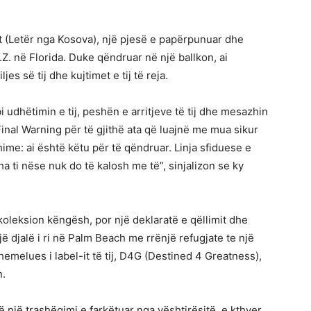
t (Letër nga Kosova), një pjesë e papërpunuar dhe
Z. në Florida. Duke qëndruar në një ballkon, ai
s së tij dhe kujtimet e tij të reja.
i udhëtimin e tij, peshën e arritjeve të tij dhe mesazhin
inal Warning për të gjithë ata që luajnë me mua sikur
hime: ai është këtu për të qëndruar. Linja sfiduese e
sha ti nëse nuk do të kalosh me të”, sinjalizon se ky
koleksion këngësh, por një deklaratë e qëllimit dhe
një djalë i ri në Palm Beach me rrënjë refugjate te një
hemelues i label-it të tij, D4G (Destined 4 Greatness),
n.
një trashëgimi e farkëtuar nga vështirësitë, e kthyer