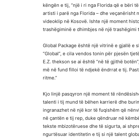
këngën e tij, “një i ri nga Florida që e bëri t
artisti i parë nga Florida – dhe veçanërisht 
videoklip në Kosovë. Ishte një moment histor
trashëgiminë e dhimbjes në një trashëgimi
Global Package është një vitrinë e gjallë e sh
“Global”, e cila vendos tonin për pjesën tje
E.Z. thekson se ai është “në të gjithë botën”
më në fund filloi të ndjekë ëndrrat e tij. Pa
ritme.”
Kjo linjë pasqyron një moment të rëndësishë
talenti i tij mund të bëhen karrierë dhe bu
ingranazhet në një kor të fuqishëm që nënviz
në çantën e tij rep, duke qëndruar në këmbë 
tekste mbizotëruese dhe të sigurta, ai shpre
ngurtësuar identitetin e tij si një talent globa