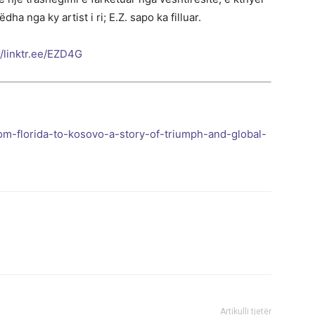
a nga ky artist i ri; E.Z. sapo ka filluar.
//linktr.ee/EZD4G
rom-florida-to-kosovo-a-story-of-triumph-and-global-
Artikulli tjetër