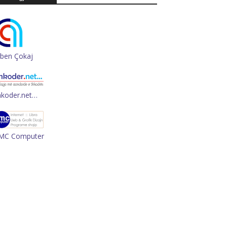
rben Çokaj
hkoder.net…
MC Computer