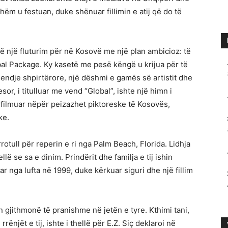
shëm u festuan, duke shënuar fillimin e atij që do të
në një fluturim për në Kosovë me një plan ambicioz: të
lobal Package. Ky kasetë me pesë këngë u krijua për të
endje shpirtërore, një dëshmi e gamës së artistit dhe
esor, i titulluar me vend “Global”, ishte një himn i
, i filmuar nëpër peizazhet piktoreske të Kosovës,
ke.
rrotull për reperin e ri nga Palm Beach, Florida. Lidhja
 se sa e dinim. Prindërit dhe familja e tij ishin
ar nga lufta në 1999, duke kërkuar siguri dhe një fillim
 gjithmonë të pranishme në jetën e tyre. Kthimi tani,
rrënjët e tij, ishte i thellë për E.Z. Siç deklaroi në