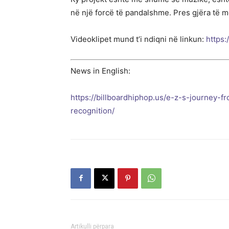
në një forcë të pandalshme. Pres gjëra të mëdh
Videoklipet mund t’i ndiqni në linkun:
https:
News in English:
https://billboardhiphop.us/e-z-s-journey-f
recognition/
Artikulli përpara