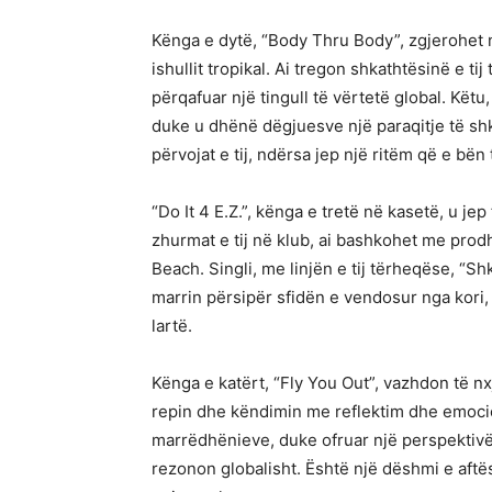
Kënga e dytë, “Body Thru Body”, zgjerohet n
ishullit tropikal. Ai tregon shkathtësinë e 
përqafuar një tingull të vërtetë global. Kët
duke u dhënë dëgjuesve një paraqitje të sh
përvojat e tij, ndërsa jep një ritëm që e b
“Do It 4 E.Z.”, kënga e tretë në kasetë, u jep
zhurmat e tij në klub, ai bashkohet me prodh
Beach. Singli, me linjën e tij tërheqëse, “Sh
marrin përsipër sfidën e vendosur nga kori, 
lartë.
Kënga e katërt, “Fly You Out”, vazhdon të nx
repin dhe këndimin me reflektim dhe emocio
marrëdhënieve, duke ofruar një perspektivë 
rezonon globalisht. Është një dëshmi e aftë