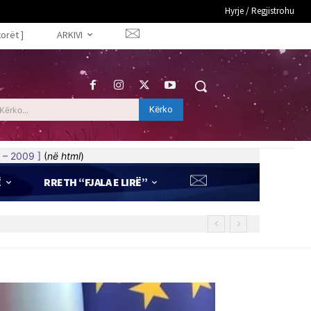
Hyrje / Regjistrohu
torët ]
ARKIVI
Kërko
Kërko...
 – 2009 ]
(
në html
)
Ë
RRETH “FJALA E LIRË”