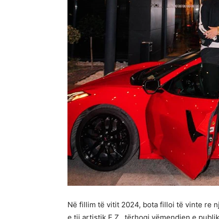
Në fillim të vitit 2024, bota filloi të vinte re
e tij artistik E.Z., tërhoqi vëmendjen e publ