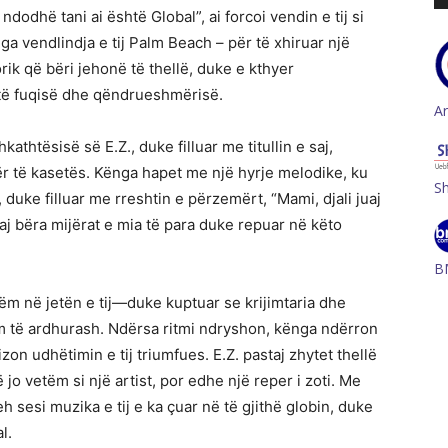
ë ndodhë tani ai është Global”, ai forcoi vendin e tij si
nga vendlindja e tij Palm Beach – për të xhiruar një
ik që bëri jehonë të thellë, duke e kthyer
 të fuqisë dhe qëndrueshmërisë.
A
kathtësisë së E.Z., duke filluar me titullin e saj,
tër të kasetës. Kënga hapet me një hyrje melodike, ku
S
, duke filluar me rreshtin e përzemërt, “Mami, djali juaj
staj bëra mijërat e mia të para duke repuar në këto
B
m në jetën e tij—duke kuptuar se krijimtaria dhe
rim të ardhurash. Ndërsa ritmi ndryshon, kënga ndërron
on udhëtimin e tij triumfues. E.Z. pastaj zhytet thellë
jo vetëm si një artist, por edhe një reper i zoti. Me
h sesi muzika e tij e ka çuar në të gjithë globin, duke
l.