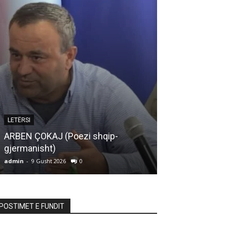
ARTIKUJ
LETËRSI
MOS E TURBU
ARBEN ÇOKAJ (Poezi shqip-
SHPIRTIN TUA
gjermanisht)
BOTËS
admin
-
9 Gusht 2026
0
admin
-
9 Gusht 20
POSTIMET E FUNDIT