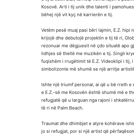
Kosovë. Arti i tij unik dhe talenti i pamohue
bëhej një vit kyç në karrierën e tij.
Vetëm pesë muaj pasi bëri lajmin, E.Z. hipi 
krijojë dhe debutojë projektin e tij të ri, G
rezonuar me dëgjuesit në çdo situatë apo gj
lidhjes së thellë me muzikën e tij. Singli kry
fuqishëm i rrugëtimit të E.Z. Videoklipi i tij
simbolizonte më shumë se një arritje artisti
Ishte një triumf personal, ai që u bë rreth e 
e E.Z.-së me Kosovën është shumë më e thellë
refugjatë që u larguan nga rajoni i shkatërru
të ri në Palm Beach.
Traumat dhe dhimbjet e atyre kohërave ishin
jo si refugjat, por si një artist që përfaqëson 