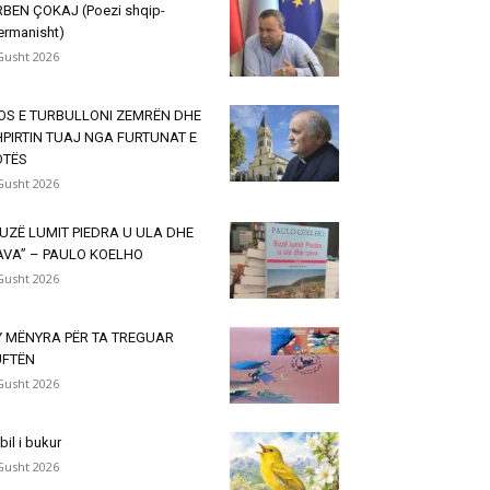
BEN ÇOKAJ (Poezi shqip-
ermanisht)
Gusht 2026
OS E TURBULLONI ZEMRËN DHE
PIRTIN TUAJ NGA FURTUNAT E
OTËS
Gusht 2026
UZË LUMIT PIEDRA U ULA DHE
AVA” – PAULO KOELHO
Gusht 2026
Y MËNYRA PËR TA TREGUAR
UFTËN
Gusht 2026
lbil i bukur
Gusht 2026