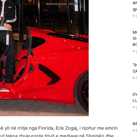
AR
gj
9 
M
SH
B
9 
“B
Q
9 
D
L
9 
Bi
 një yll në rritje nga Florida, Erik Zogaj, i njohur me emrin
9 
ikut teksa zbukuronte titujt e mediave në Shqipëri dhe