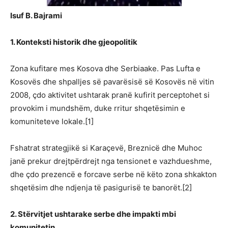
Isuf B. Bajrami
1. Konteksti historik dhe gjeopolitik
Zona kufitare mes Kosova dhe Serbiaake. Pas Lufta e
Kosovës dhe shpalljes së pavarësisë së Kosovës në vitin
2008, çdo aktivitet ushtarak pranë kufirit perceptohet si
provokim i mundshëm, duke rritur shqetësimin e
komuniteteve lokale.[1]
Fshatrat strategjikë si Karaçevë, Breznicë dhe Muhoc
janë prekur drejtpërdrejt nga tensionet e vazhdueshme,
dhe çdo prezencë e forcave serbe në këto zona shkakton
shqetësim dhe ndjenja të pasigurisë te banorët.[2]
2. Stërvitjet ushtarake serbe dhe impakti mbi
komunitetin