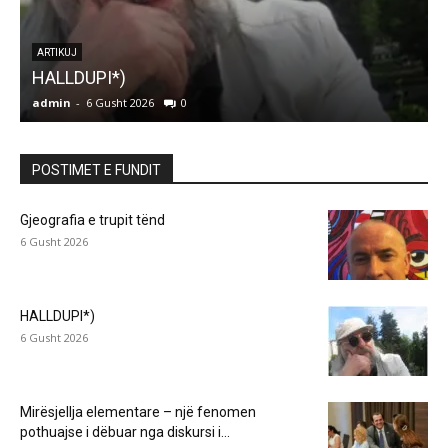
ARTIKUJ
HALLDUPI*)
s
admin
-
6 Gusht 2026
0
a
POSTIMET E FUNDIT
Gjeografia e trupit tënd
6 Gusht 2026
HALLDUPI*)
6 Gusht 2026
Mirësjellja elementare – një fenomen
pothuajse i dëbuar nga diskursi i...