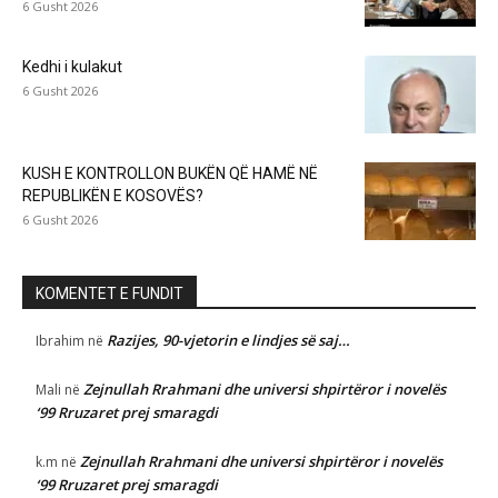
6 Gusht 2026
Kedhi i kulakut
6 Gusht 2026
KUSH E KONTROLLON BUKËN QË HAMË NË
REPUBLIKËN E KOSOVËS?
6 Gusht 2026
KOMENTET E FUNDIT
Razijes, 90-vjetorin e lindjes së saj…
Ibrahim
në
Zejnullah Rrahmani dhe universi shpirtëror i novelës
Mali
në
‘99 Rruzaret prej smaragdi
Zejnullah Rrahmani dhe universi shpirtëror i novelës
k.m
në
‘99 Rruzaret prej smaragdi