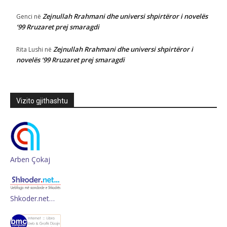
Zejnullah Rrahmani dhe universi shpirtëror i novelës
Genci
në
‘99 Rruzaret prej smaragdi
Zejnullah Rrahmani dhe universi shpirtëror i
Rita Lushi
në
novelës ‘99 Rruzaret prej smaragdi
Vizito gjithashtu
Arben Çokaj
Shkoder.net…