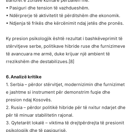
Banorët e zonave kufitare përballen me:
• Pasiguri dhe tension të vazhdueshëm.
• Ndërprerje të aktivitetit të përditshëm dhe ekonomik.
• Ndjenja të frikës dhe kërcënimit ndaj jetës dhe pronës.
Ky presion psikologjik është rezultat i bashkëveprimit të
stërvitjeve serbe, politikave hibride ruse dhe furnizimeve
të avancuara me armë, duke krijuar një ambient të
rrezikshëm dhe destabilizues.[8]
6. Analizë kritike
1. Serbia – përdor stërvitjet, modernizimin dhe furnizimet
e jashtme si instrument për demonstrim fuqie dhe
presion ndaj Kosovës.
2. Rusia – përdor politikë hibride për të nxitur ndarjet dhe
për të minuar stabilitetin rajonal.
3. Qytetarët lokalë – viktima të drejtpërdrejta të presionit
psikologjik dhe të pasigurisë.