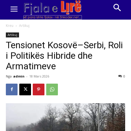
Kreu
Artikuj
Artikuj
Tensionet Kosovë–Serbi, Roli
i Politikës Hibride dhe
Armatimeve
Nga
admin
-
18 Mars 2026
0