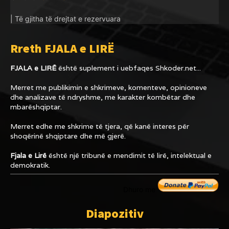
| Të gjitha të drejtat e rezervuara
Rreth FJALA e LIRË
FJALA e LIRË
është suplement i uebfaqes
Shkoder.net...
Merret me publikimin e shkrimeve, komenteve, opinioneve
dhe analizave të ndryshme, me karakter kombëtar dhe
mbarëshqiptar.
Merret edhe me shkrime të tjera, që kanë interes për
shoqërinë shqiptare dhe më gjerë.
Fjala e Lirë
është një tribunë e mendimit të lirë, intelektual e
demokratik.
Dhuro me
Diapozitiv