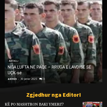
ARTIKUJ
NGA LUFTA NË PAQE – RRUGA E LAVDISË SË
UÇK-së
admin
-
30 Janar 2025
0
a
Zgjedhur nga EditorI
KË PO MASHTRON BAKI YMERI!?