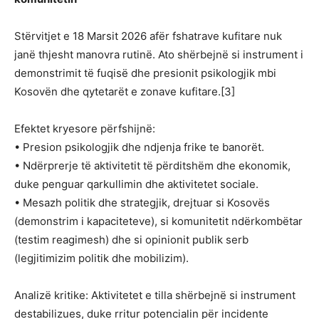
Stërvitjet e 18 Marsit 2026 afër fshatrave kufitare nuk
janë thjesht manovra rutinë. Ato shërbejnë si instrument i
demonstrimit të fuqisë dhe presionit psikologjik mbi
Kosovën dhe qytetarët e zonave kufitare.[3]
Efektet kryesore përfshijnë:
• Presion psikologjik dhe ndjenja frike te banorët.
• Ndërprerje të aktivitetit të përditshëm dhe ekonomik,
duke penguar qarkullimin dhe aktivitetet sociale.
• Mesazh politik dhe strategjik, drejtuar si Kosovës
(demonstrim i kapaciteteve), si komunitetit ndërkombëtar
(testim reagimesh) dhe si opinionit publik serb
(legjitimizim politik dhe mobilizim).
Analizë kritike: Aktivitetet e tilla shërbejnë si instrument
destabilizues, duke rritur potencialin për incidente