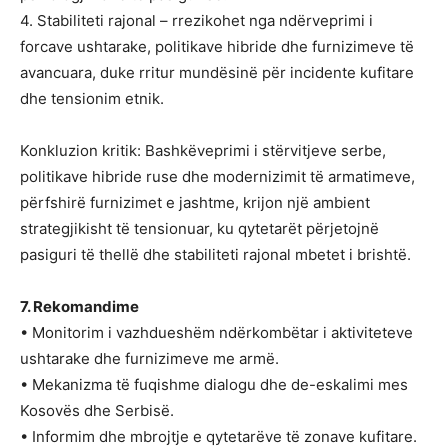
4. Stabiliteti rajonal – rrezikohet nga ndërveprimi i
forcave ushtarake, politikave hibride dhe furnizimeve të
avancuara, duke rritur mundësinë për incidente kufitare
dhe tensionim etnik.
Konkluzion kritik: Bashkëveprimi i stërvitjeve serbe,
politikave hibride ruse dhe modernizimit të armatimeve,
përfshirë furnizimet e jashtme, krijon një ambient
strategjikisht të tensionuar, ku qytetarët përjetojnë
pasiguri të thellë dhe stabiliteti rajonal mbetet i brishtë.
7. Rekomandime
• Monitorim i vazhdueshëm ndërkombëtar i aktiviteteve
ushtarake dhe furnizimeve me armë.
• Mekanizma të fuqishme dialogu dhe de-eskalimi mes
Kosovës dhe Serbisë.
• Informim dhe mbrojtje e qytetarëve të zonave kufitare.