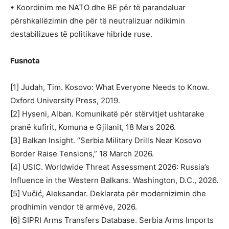
• Koordinim me NATO dhe BE për të parandaluar
përshkallëzimin dhe për të neutralizuar ndikimin
destabilizues të politikave hibride ruse.
Fusnota
[1] Judah, Tim. Kosovo: What Everyone Needs to Know.
Oxford University Press, 2019.
[2] Hyseni, Alban. Komunikatë për stërvitjet ushtarake
pranë kufirit, Komuna e Gjilanit, 18 Mars 2026.
[3] Balkan Insight. “Serbia Military Drills Near Kosovo
Border Raise Tensions,” 18 March 2026.
[4] USIC. Worldwide Threat Assessment 2026: Russia’s
Influence in the Western Balkans. Washington, D.C., 2026.
[5] Vučić, Aleksandar. Deklarata për modernizimin dhe
prodhimin vendor të armëve, 2026.
[6] SIPRI Arms Transfers Database. Serbia Arms Imports