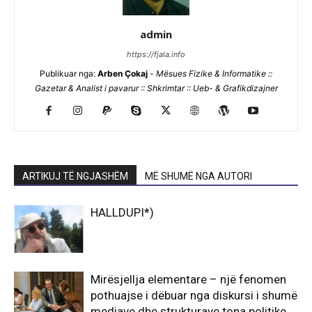
admin
https://fjala.info
Publikuar nga:
Arben Çokaj
-
Mësues Fizike & Informatike ::
Gazetar & Analist i pavarur :: Shkrimtar :: Ueb- & Grafikdizajner
ARTIKUJ TË NGJASHËM
MË SHUMË NGA AUTORI
HALLDUPI*)
Mirësjellja elementare – një fenomen
pothuajse i dëbuar nga diskursi i shumë
mediave dhe strukturave tona politike