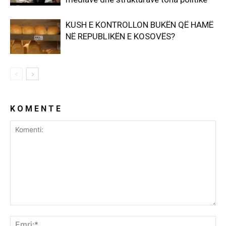
KUSH E KONTROLLON BUKËN QË HAMË
NË REPUBLIKËN E KOSOVËS?
K O M E N T E