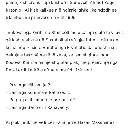
pame, kish ardhur nje kusheri i Senovcit, Ahmet Zogë
Krasniqi. Ai kish kallxue një ngjarje, shka i ka ndodh në
Stamboll në pranverën e vitit 1999.
“Shkova nga Zyrihi në Stamboll me e pa një djalë të vllavit
që kishte shkue në Stamboll si refugjat lufte. Unë nuk e
kisha heq Plisin e Bardhë nga kryet dhe dallohesha si
delmja e bardhë në të të zeza, se jam shqiptar nga
Kosova. Kur më pa një shqiptar plak, me prejardhje nga
Peja i erdhi mirë e afrue e me foli. Më veti:
– Prej nga cili ven je ?
– Jam nga Komuna e Rahovecit.
– Po prej cilit katund je bre burrë?
– Jam nga Senovci i Rahaveciy.
Ai plaki jetik më veti për Familjen e Hasan Makshanës.