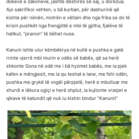
dokeve e zakoneve, jashtë dëshirës së saj, u dorëzua.
Ajo sakrifikoi vehten, u bâ kurban, për dashurinë që
kishte për nënën, motrën e vëllain dhe nga frika se do të
krisin pushkët nga frengjittë e mbi të gjitha, fjalëve të
hallkut, “pranon” të bëhet nuse.
Kanuni ishte ulur këmbëkrya në kullë e pushka e gatë
rrinte vjerrë mbi murin e odës së babës, që sa herë
shkonte Gona në odë me i bâ hyzmet babës, me ia pjek
kafen e mëngjesit, me ia qu teshat e lane, me fshi odën,
pushka me grykë të vogël përpjetë, herë e mbulluar me
xhurdi e lëkura ogiçi e herë shplut, ia kujtonte vrasjet e
qikave të katundit që nuk iu kishin bindur “Kanunit”