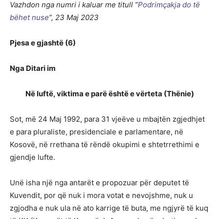
Vazhdon nga numri i kaluar me titull ”
Podrimçakja do të
bëhet nuse
”, 23 Maj 2023
Pjesa e gjashtë (6)
Nga Ditari im
Në luftë, viktima e parë është e vërteta (Thënie)
Sot, më 24 Maj 1992, para 31 vjeëve u mbajtën zgjedhjet
e para pluraliste, presidenciale e parlamentare, në
Kosovë, në rrethana të rëndë okupimi e shtetrrethimi e
gjendje lufte.
Unë isha një nga antarët e propozuar për deputet të
Kuvendit, por që nuk i mora votat e nevojshme, nuk u
zgjodha e nuk ula në ato karrige të buta, me ngjyrë të kuq