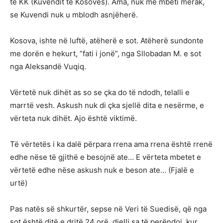
të KK (Kuvendit të Kosovës). Ama, nuk më mbeti merak,
se Kuvendi nuk u mblodh asnjëherë.
Kosova, ishte në luftë, atëherë e sot. Atëherë sundonte
me dorën e hekurt, ”fati i jonë”, nga Sllobadan M. e sot
nga Aleksandë Vuqiq.
Vërtetë nuk dihët as so se çka do të ndodh, telalli e
marrtë vesh. Askush nuk di çka sjellë dita e nesërme, e
vërteta nuk dihët. Ajo është viktimë.
Të vërtetës i ka dalë përpara rrena ama rrena është rrenë
edhe nëse të gjithë e besojnë ate… E vërteta mbetet e
vërtetë edhe nëse askush nuk e beson ate… (Fjalë e
urtë)
Pas natës së shkurtër, sepse në Veri të Suedisë, që nga
sot është ditë e dritë 24 orë, dielli sa të perëndoj, kur