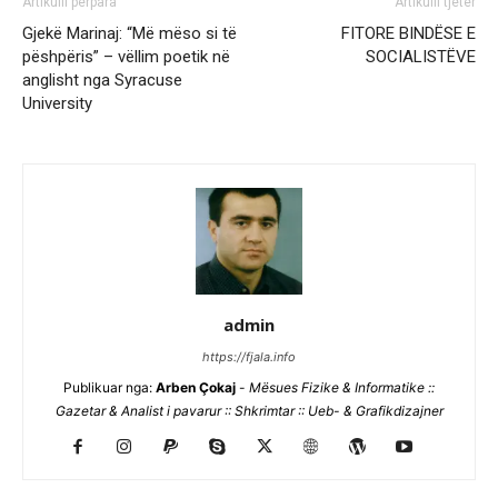
Artikulli përpara
Artikulli tjetër
Gjekë Marinaj: “Më mëso si të
FITORE BINDËSE E
pëshpëris” – vëllim poetik në
SOCIALISTËVE
anglisht nga Syracuse
University
admin
https://fjala.info
Publikuar nga:
Arben Çokaj
-
Mësues Fizike & Informatike ::
Gazetar & Analist i pavarur :: Shkrimtar :: Ueb- & Grafikdizajner