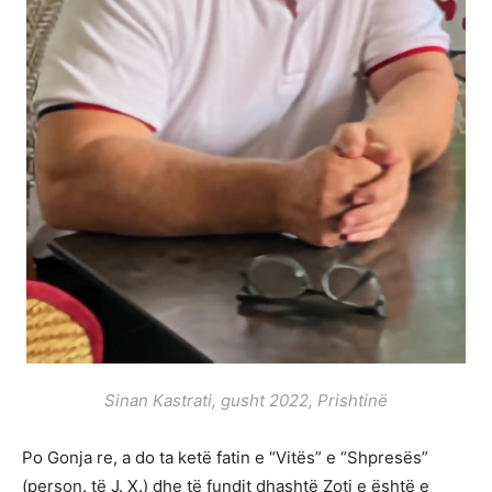
Sinan Kastrati, gusht 2022, Prishtinë
Po Gonja re, a do ta ketë fatin e “Vitës” e “Shpresës”
(person. të J. X.) dhe të fundit dhashtë Zoti e është e