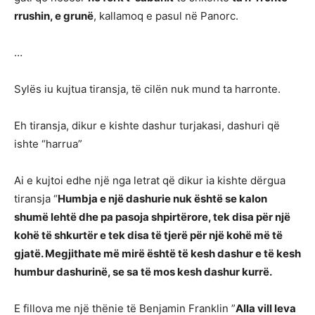
rrushin, e grunë
, kallamoq e pasul në Panorc.
…
Sylës iu kujtua tiransja, të cilën nuk mund ta harronte.
Eh tiransja, dikur e kishte dashur turjakasi, dashuri që
ishte “harrua”
Ai e kujtoi edhe një nga letrat që dikur ia kishte dërgua
tiransja “
Humbja e një dashurie nuk është se kalon
shumë lehtë dhe pa pasoja shpirtërore, tek disa për një
kohë të shkurtër e tek disa të tjerë për një kohë më të
gjatë. Megjithate më mirë është të kesh dashur e të kesh
humbur dashurinë, se sa të mos kesh dashur kurrë.
E fillova me një thënie të Benjamin Franklin ”
Alla vill leva