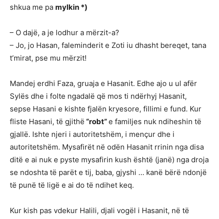
shkua me pa
mylkin *)
– O dajë, a je lodhur a mërzit-a?
– Jo, jo Hasan, faleminderit e Zoti iu dhasht bereqet, tana
t’mirat, pse mu mërzit!
Mandej erdhi Faza, gruaja e Hasanit. Edhe ajo u ul afër
Sylës dhe i folte ngadalë që mos ti ndërhyj Hasanit,
sepse Hasani e kishte fjalën kryesore, fillimi e fund. Kur
fliste Hasani, të gjithë
“robt”
e familjes nuk ndiheshin të
gjallë. Ishte njeri i autoritetshëm, i mençur dhe i
autoritetshëm. Mysafirët në odën Hasanit rrinin nga disa
ditë e ai nuk e pyste mysafirin kush është (janë) nga droja
se ndoshta të parët e tij, baba, gjyshi … kanë bërë ndonjë
të punë të ligë e ai do të ndihet keq.
Kur kish pas vdekur Halili, djali vogël i Hasanit, në të