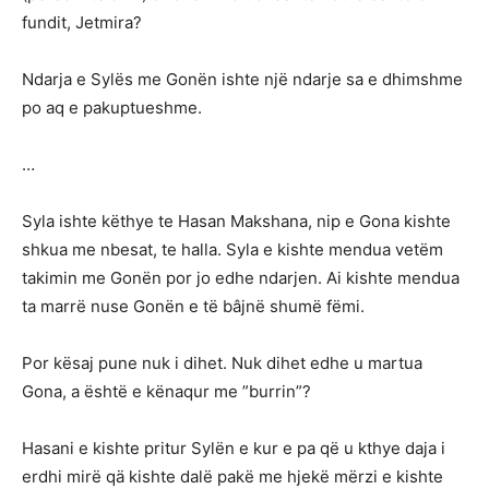
fundit, Jetmira?
Ndarja e Sylës me Gonën ishte një ndarje sa e dhimshme
po aq e pakuptueshme.
…
Syla ishte këthye te Hasan Makshana, nip e Gona kishte
shkua me nbesat, te halla. Syla e kishte mendua vetëm
takimin me Gonën por jo edhe ndarjen. Ai kishte mendua
ta marrë nuse Gonën e të bâjnë shumë fëmi.
Por kësaj pune nuk i dihet. Nuk dihet edhe u martua
Gona, a është e kënaqur me ”burrin”?
Hasani e kishte pritur Sylën e kur e pa që u kthye daja i
erdhi mirë qä kishte dalë pakë me hjekë mërzi e kishte