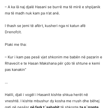
– A ka lâ naj djalë Hasani se burrë ma të mirë e shpijanik
ma të madh nuk kam pa n’at anë.
I thash se jemi të afërt, kusheri nga ni katun afë
Drenofcit.
Plaki me tha:
– Kur i kam pas pesë vjet shkonim me babën në pazarin e
Rhavecit e te Hasan Makshana për çdo të shtune e kemi
pas kanakin”
…
Halili, djali i vogël i Hasanit kishte shkua herët në
vneshtë. I kishte mbushur dy kosha me rrush dhe bëhej
gati që nesësr
në ferk t`sabahit
të shkonte
ta n`rronte