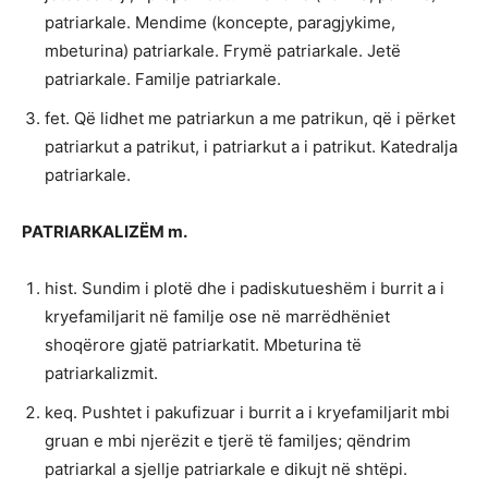
patriarkale. Mendime (koncepte, paragjykime,
mbeturina) patriarkale. Frymë patriarkale. Jetë
patriarkale. Familje patriarkale.
fet. Që lidhet me patriarkun a me patrikun, që i përket
patriarkut a patrikut, i patriarkut a i patrikut. Katedralja
patriarkale.
PATRIARKALIZËM m.
hist. Sundim i plotë dhe i padiskutueshëm i burrit a i
kryefamiljarit në familje ose në marrëdhëniet
shoqërore gjatë patriarkatit. Mbeturina të
patriarkalizmit.
keq. Pushtet i pakufizuar i burrit a i kryefamiljarit mbi
gruan e mbi njerëzit e tjerë të familjes; qëndrim
patriarkal a sjellje patriarkale e dikujt në shtëpi.