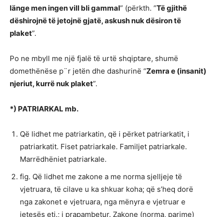
länge men ingen vill bli gammal
” (përkth. ”
Të gjithë
dëshirojnë të jetojnë gjatë, askush nuk dësiron të
plaket
”.
Po ne mbyll me një fjalë të urtë shqiptare, shumë
domethënëse p¨r jetën dhe dashurinë “
Zemra e (insanit)
njeriut, kurrë nuk plaket
”.
*) PATRIARKAL mb.
Që lidhet me patriarkatin, që i përket patriarkatit, i
patriarkatit. Fiset patriarkale. Familjet patriarkale.
Marrëdhëniet patriarkale.
fig. Që lidhet me zakone a me norma sjelljeje të
vjetruara, të cilave u ka shkuar koha; që s’heq dorë
nga zakonet e vjetruara, nga mënyra e vjetruar e
jetesës etj.; i prapambetur. Zakone (norma, parime)