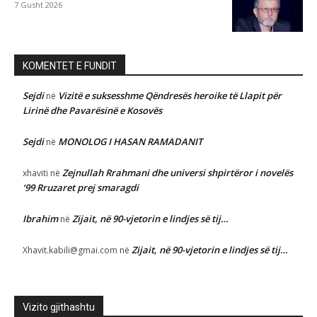
7 Gusht 2026
KOMENTET E FUNDIT
Sejdi
Vizitë e suksesshme Qëndresës heroike të Llapit për
në
Lirinë dhe Pavarësinë e Kosovës
Sejdi
MONOLOG I HASAN RAMADANIT
në
Zejnullah Rrahmani dhe universi shpirtëror i novelës
xhaviti
në
‘99 Rruzaret prej smaragdi
Ibrahim
Zijait, në 90-vjetorin e lindjes së tij…
në
Zijait, në 90-vjetorin e lindjes së tij…
Xhavit.kabili@gmai.com
në
Vizito gjithashtu