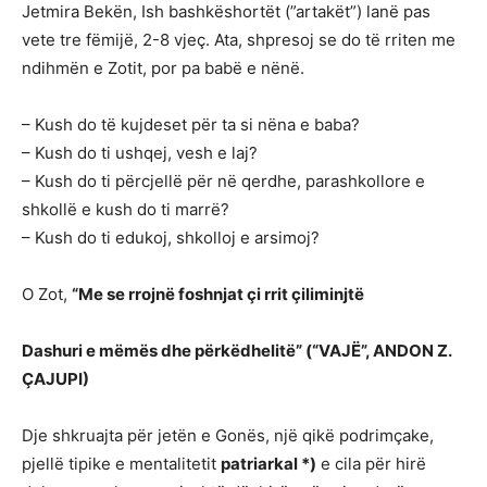
Jetmira Bekën, Ish bashkëshortët (”artakët”) lanë pas
vete tre fëmijë, 2-8 vjeç. Ata, shpresoj se do të rriten me
ndihmën e Zotit, por pa babë e nënë.
– Kush do të kujdeset për ta si nëna e baba?
– Kush do ti ushqej, vesh e laj?
– Kush do ti përcjellë për në qerdhe, parashkollore e
shkollë e kush do ti marrë?
– Kush do ti edukoj, shkolloj e arsimoj?
O Zot,
“Me se rrojnë foshnjat çi rrit çiliminjtë
Dashuri e mëmës dhe përkëdhelitë” (“VAJË”, ANDON Z.
ÇAJUPI)
Dje shkruajta për jetën e Gonës, një qikë podrimçake,
pjellë tipike e mentalitetit
patriarkal *)
e cila për hirë