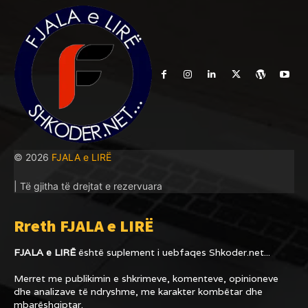
© 2026
FJALA e LIRË
| Të gjitha të drejtat e rezervuara
Rreth FJALA e LIRË
FJALA e LIRË
është suplement i uebfaqes
Shkoder.net...
Merret me publikimin e shkrimeve, komenteve, opinioneve
dhe analizave të ndryshme, me karakter kombëtar dhe
mbarëshqiptar.