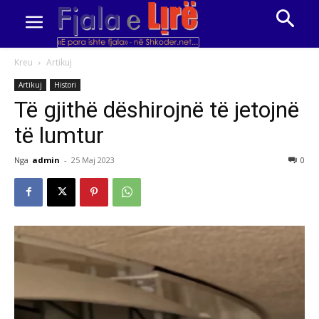
Kreu
Artikuj
Artikuj
Histori
Të gjithë dëshirojnë të jetojnë
të lumtur
Nga
admin
-
25 Maj 2023
0