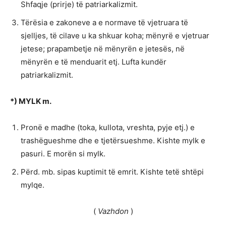
Shfaqje (prirje) të patriarkalizmit.
Tërësia e zakoneve a e normave të vjetruara të
sjelljes, të cilave u ka shkuar koha; mënyrë e vjetruar
jetese; prapambetje në mënyrën e jetesës, në
mënyrën e të menduarit etj. Lufta kundër
patriarkalizmit.
*) MYLK m.
Pronë e madhe (toka, kullota, vreshta, pyje etj.) e
trashëgueshme dhe e tjetërsueshme. Kishte mylk e
pasuri. E morën si mylk.
Përd. mb. sipas kuptimit të emrit. Kishte tetë shtëpi
mylqe.
(
Vazhdon
)