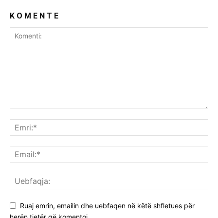
K O M E N T E
Ruaj emrin, emailin dhe uebfaqen në këtë shfletues për
herën tjetër që komentoj.