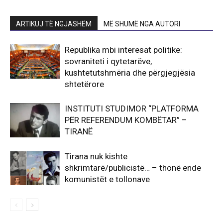
ARTIKUJ TË NGJASHËM
MË SHUMË NGA AUTORI
Republika mbi interesat politike:
sovraniteti i qytetarëve,
kushtetutshmëria dhe përgjegjësia
shtetërore
INSTITUTI STUDIMOR “PLATFORMA
PËR REFERENDUM KOMBËTAR” –
TIRANË
Tirana nuk kishte
shkrimtarë/publicistë… – thonë ende
komunistët e tollonave