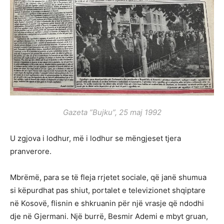
Gazeta ”Bujku”, 25 maj 1992
U zgjova i lodhur, më i lodhur se mëngjeset tjera
pranverore.
Mbrëmë, para se të fleja rrjetet sociale, që janë shumua
si këpurdhat pas shiut, portalet e televizionet shqiptare
në Kosovë, flisnin e shkruanin për një vrasje që ndodhi
dje në Gjermani. Një burrë, Besmir Ademi e mbyt gruan,