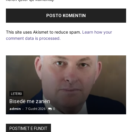
This site uses Akismet to reduce spam.
Learn how your
comment data is processed.
LETËRSI
Bisedë me zanën
admin
-
7 Gusht 2026
0
a
POSTIMET E FUNDIT