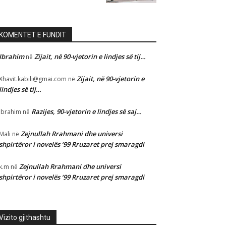
KOMENTET E FUNDIT
Ibrahim
Zijait, në 90-vjetorin e lindjes së tij…
në
Zijait, në 90-vjetorin e
Xhavit.kabili@gmai.com
në
lindjes së tij…
Razijes, 90-vjetorin e lindjes së saj…
Ibrahim
në
Zejnullah Rrahmani dhe universi
Mali
në
shpirtëror i novelës ‘99 Rruzaret prej smaragdi
Zejnullah Rrahmani dhe universi
k.m
në
shpirtëror i novelës ‘99 Rruzaret prej smaragdi
Vizito gjithashtu