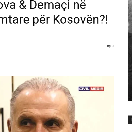
ova & Demaçi në
tare për Kosovën?!
0