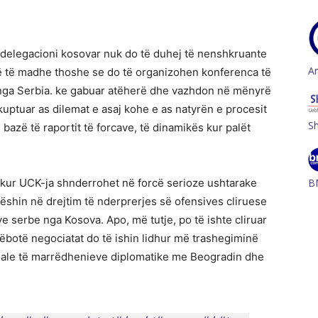
e delegacioni kosovar nuk do të duhej të nenshkruante
A
më të madhe thoshe se do të organizohen konferenca të
 nga Serbia. ke gabuar atëherë dhe vazhdon në mënyrë
uptuar as dilemat e asaj kohe e as natyrën e procesit
S
 bazë të raportit të forcave, të dinamikës kur palët
B
i kur UCK-ja shnderrohet në forcë serioze ushtarake
ohëshin në drejtim të nderprerjes së ofensives cliruese
 serbe nga Kosova. Apo, më tutje, po të ishte cliruar
ëbotë negociatat do të ishin lidhur më trashegiminë
uale të marrëdhenieve diplomatike me Beogradin dhe