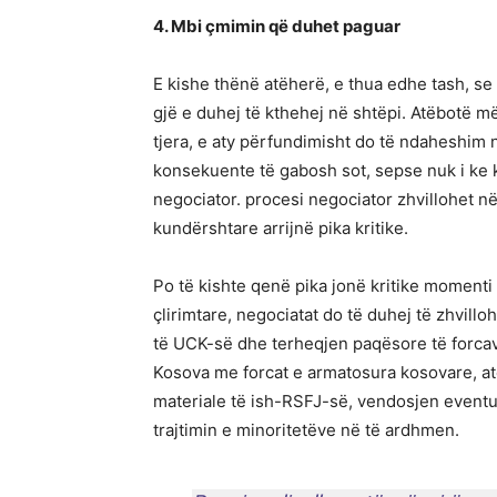
4. Mbi çmimin që duhet paguar
E kishe thënë atëherë, e thua edhe tash, s
gjë e duhej të kthehej në shtëpi. Atëbotë 
tjera, e aty përfundimisht do të ndaheshim
konsekuente të gabosh sot, sepse nuk i ke k
negociator. procesi negociator zhvillohet në
kundërshtare arrijnë pika kritike.
Po të kishte qenë pika jonë kritike moment
çlirimtare, negociatat do të duhej të zhvill
të UCK-së dhe terheqjen paqësore të forcave
Kosova me forcat e armatosura kosovare, at
materiale të ish-RSFJ-së, vendosjen event
trajtimin e minoritetëve në të ardhmen.