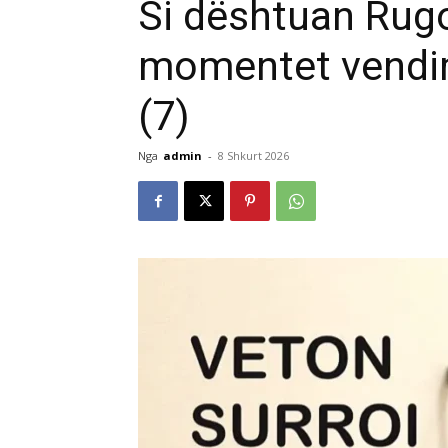
Si dështuan Rug
momentet vendim
(7)
Nga
admin
-
8 Shkurt 2026