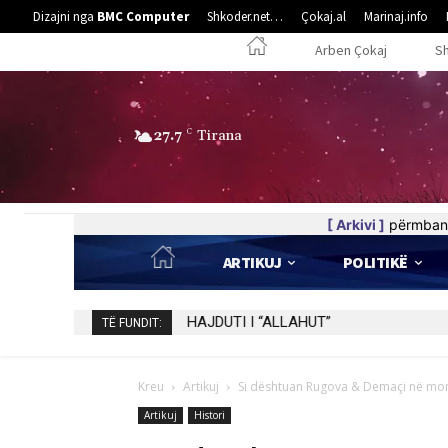
Dizajni nga
BMC Computer
Shkoder.net…
Çokaj.al
Marinaj.info
Arben Çokaj
S
27.7
C
Tirana
[ Arkivi ]
përmban 
ARTIKUJ
POLITIKË
HAJDUTI I “ALLAHUT”
TË FUNDIT:
Kreu
Artikuj
Si dështuan Rugova & Demaçi në mom
Artikuj
Histori