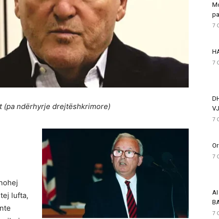
Mo
pa
7 
HA
7 
D
 (pa ndërhyrje drejtëshkrimore)
VJ
7 
Or
7 
inohej
AI
ej lufta,
BA
onte
7 