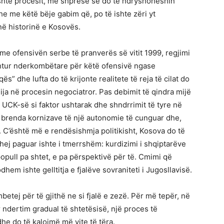
ashtë procesit, me shpresë se do të ndryshoheshin
 dhe me këtë bëje gabim që, po të ishte zëri yt
në historinë e Kosovës.
 me ofensivën serbe të pranverës së vitit 1999, regjimi
eshtur nderkombëtare për këtë ofensivë ngase
s” dhe lufta do të krijonte realitete të reja të cilat do
a në procesin negociatror. Pas debimit të qindra mijë
ë UCK-së si faktor ushtarak dhe shndrrimit të tyre në
ej brenda kornizave të një autonomie të cunguar dhe,
r. C’është më e rendësishmja politikisht, Kosova do të
ej paguar ishte i tmerrshëm: kurdizimi i shqiptarëve
opull pa shtet, e pa përspektivë për të. Cmimi që
hem ishte gelltitja e fjalëve sovraniteti i Jugosllavisë.
tej për të gjithë ne si fjalë e zezë. Për më tepër, në
ër ndertim gradual të shtetësisë, një proces të
e do të kalojmë më vite të tëra.