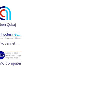
rben Çokaj
hkoder.net…
MC Computer