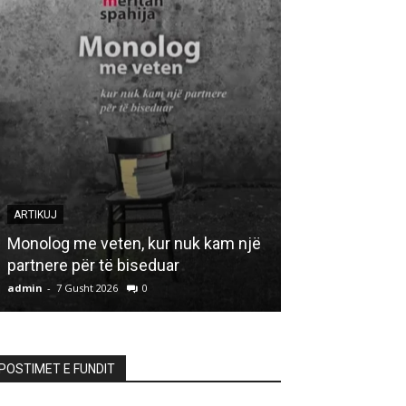
ARTIKUJ
ARTIKUJ
Monolog me veten, kur nuk kam një
partnere për të biseduar
HAJDUTI I “A
admin
-
7 Gusht 2026
0
admin
-
7 Gusht 20
POSTIMET E FUNDIT