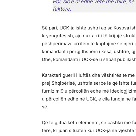
Por, sic e di edhe vetë më mirë, n
faktorë.
Së pari, UCK-ja ishte ushtri aq sa Kosova is
kryengritësish, ajo nuk arriti të krijojë st
pëshpërimave arritëm të kuptojmë se njëri 
komandant i përgjithshëm i kësaj ushtrie, gj
Dhe, komandanti i UCK-së u shpall publikis
Karakteri gueril i luftës dhe vështirësitë 
prej Shqipërisë, ushtria serbe le që ishte f
furnizimi9 u përcollën edhe më ideologjizim.
u përcollën edhe në UCK, e cila fundja në faz
së.
Që të gjitha këto elemente, se bashku me f
tërë, krijuan situatën kur UCK-ja në vjeshtë t