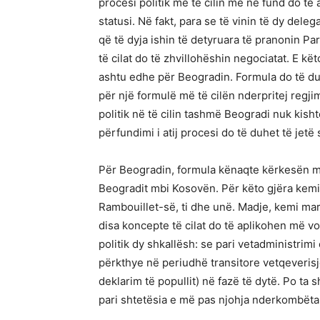
procesi politik më të cilin më në fund do të 
statusi. Në fakt, para se të vinin të dy deleg
që të dyja ishin të detyruara të pranonin Pa
të cilat do të zhvillohëshin negociatat. E kë
ashtu edhe për Beogradin. Formula do të duh
për një formulë më të cilën nderpritej regj
politik në të cilin tashmë Beogradi nuk kish
përfundimi i atij procesi do të duhet të jet
Për Beogradin, formula kënaqte kërkesën mi
Beogradit mbi Kosovën. Për këto gjëra kem
Rambouillet-së, ti dhe unë. Madje, kemi mar
disa koncepte të cilat do të aplikohen më v
politik dy shkallësh: se pari vetadministrim
përkthye në periudhë transitore vetqeverisje
deklarim të popullit) në fazë të dytë. Po ta 
pari shtetësia e më pas njohja nderkombëtar