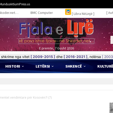
MundusArtiumPress.us
hkoder.net…
BMC Computer
[ Au
[ Libra NëLinjë ]
E premte, 7 Gusht 2026
shkrime nga vitet
[ 2009-2015 ]
dhe
[ 2016-2021 ]
, ndërsa
[ 2003
HISTORI
LETËRSI
SHKENCË
KULTUR
entet vendimtare për Kosovën?! (7)