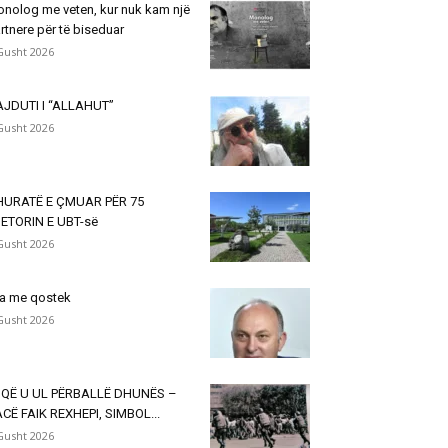
nolog me veten, kur nuk kam një
rtnere për të biseduar
Gusht 2026
JDUTI I “ALLAHUT”
Gusht 2026
HURATË E ÇMUAR PËR 75
ETORIN E UBT-së
Gusht 2026
a me qostek
Gusht 2026
 QË U UL PËRBALLË DHUNËS –
CË FAIK REXHEPI, SIMBOL...
Gusht 2026