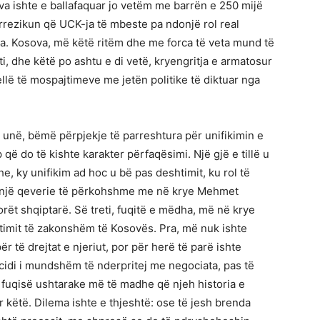
ova ishte e ballafaquar jo vetëm me barrën e 250 mijë
 rrezikun që UCK-ja të mbeste pa ndonjë rol real
ta. Kosova, më këtë ritëm dhe me forca të veta mund të
ti, dhe këtë po ashtu e di vetë, kryengritja e armatosur
lë të mospajtimeve me jetën politike të diktuar nga
 unë, bëmë përpjekje të parreshtura për unifikimin e
që do të kishte karakter përfaqësimi. Një gjë e tillë u
e, ky unifikim ad hoc u bë pas deshtimit, ku rol të
ë një qeverie të përkohshme me në krye Mehmet
ktorët shqiptarë. Së treti, fuqitë e mëdha, më në krye
timit të zakonshëm të Kosovës. Pra, më nuk ishte
r të drejtat e njeriut, por për herë të parë ishte
cidi i mundshëm të nderpritej me negociata, pas të
i fuqisë ushtarake më të madhe që njeh historia e
 këtë. Dilema ishte e thjeshtë: ose të jesh brenda