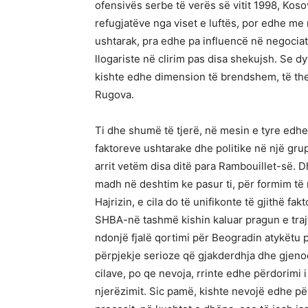
ofensivës serbe të verës së vitit 1998, Kos
refugjatëve nga viset e luftës, por edhe me
ushtarak, pra edhe pa influencë në negocia
llogariste në clirim pas disa shekujsh. Se dy
kishte edhe dimension të brendshem, të thel
Rugova.
Ti dhe shumë të tjerë, në mesin e tyre edhe
faktoreve ushtarake dhe politike në një grup 
arrit vetëm disa ditë para Rambouillet-së. Dh
madh në deshtim ke pasur ti, për formim t
Hajrizin, e cila do të unifikonte të gjithë fa
SHBA-në tashmë kishin kaluar pragun e traj
ndonjë fjalë qortimi për Beogradin atykëtu pë
përpjekje serioze që gjakderdhja dhe gjeno
cilave, po qe nevoja, rrinte edhe përdorimi 
njerëzimit. Sic pamë, kishte nevojë edhe për