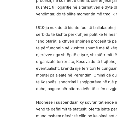
procesit, në kushtet e dhëna, ose të jesh j
kushtet. ti llogaritje në alternativen e dytë
vendimtar, do të sillte momentin më tragjik 
UCK-ja nuk do të kishte fuqi të ballafaqohej
serb do të kishte përkrahjen politike të h
“shqiptarët ia kthyen shpinën procesit të paqë
të përfundonin në kushtet shumë më të këqij
njerëzve nga shtëpitë e tyre, shkatërrimit t
organizatë terroriste, Kosova do të trajtoh
eventualisht, brenda një territori të cungua
mbetej pa aleatë në Perendim. Cmimi që duh
të Kosovës, shndrrimi i shqiptarëve në një p
duhej paguar për alternativën të cilën e zgjod
Ndonëse i suspenduar, ky sovranitet ende mbe
vend të definimit të statusit, oferta ishte p
mundimshem nëpër të cilin po kalojmë sot dh