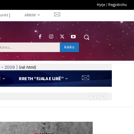
Hyrje / Regjistrohu
torët ]
ARKIVI
Kërko
Kërko...
 – 2009 ]
(
në html
)
Ë
RRETH “FJALA E LIRË”