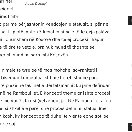
arrihej
Adem Demaçi
acionet,
rimet mbi
to parime përjashtonin vendosjen e statusit, si për ne,
ej t’i plotësonte kërkesat minimale të të dyja palëve:
imi i dhunshem në Kosovë dhe celej procesi i hapur
te të drejtë vetoje, pra nuk mund të thoshte se
ë serish sundimi serb mbi Kosovën.
nimale të tyre që të mos mohohej sovraniteti i
i biseduar konceptualisht më herët, shumë para
rë pjesë në takimet e Bertelsmannit ku janë definuar
onë në Rambouillet. E koncepti themelor ishte procesi
i e më vonë statusi (vetvendosja). Në Rambouillet ajo u
, si shkallë e parë, dhe proces definimi statusi (me
shikosh, ky koncept do të duhej të vlente edhe sot: së
e e saj.