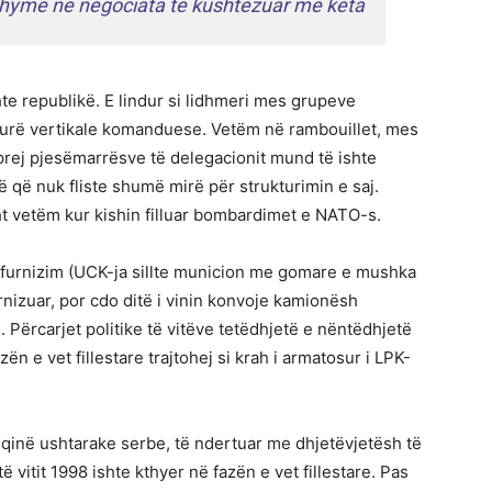
e hymë në negociata të kushtëzuar më këta
hte republikë. E lindur si lidhmeri mes grupeve
rukturë vertikale komanduese. Vetëm në rambouillet, mes
prej pjesëmarrësve të delegacionit mund të ishte
ë që nuk fliste shumë mirë për strukturimin e saj.
ht vetëm kur kishin filluar bombardimet e NATO-s.
me furnizim (UCK-ja sillte municion me gomare e mushka
urnizuar, por cdo ditë i vinin konvoje kamionësh
 Përcarjet politike të vitëve tetëdhjetë e nëntëdhjetë
ën e vet fillestare trajtohej si krah i armatosur i LPK-
uqinë ushtarake serbe, të ndertuar me dhjetëvjetësh të
ë vitit 1998 ishte kthyer në fazën e vet fillestare. Pas