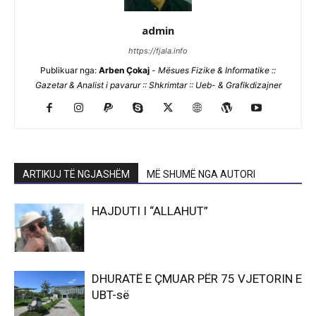
admin
https://fjala.info
Publikuar nga:
Arben Çokaj
-
Mësues Fizike & Informatike ::
Gazetar & Analist i pavarur :: Shkrimtar :: Ueb- & Grafikdizajner
ARTIKUJ TË NGJASHËM
MË SHUMË NGA AUTORI
HAJDUTI I “ALLAHUT”
DHURATË E ÇMUAR PËR 75 VJETORIN E
UBT-së