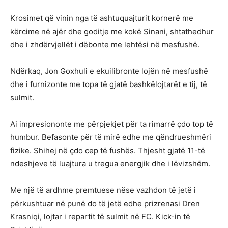
Krosimet që vinin nga të ashtuquajturit kornerë me
kërcime në ajër dhe goditje me kokë Sinani, shtathedhur
dhe i zhdërvjellët i dëbonte me lehtësi në mesfushë.
Ndërkaq, Jon Goxhuli e ekuilibronte lojën në mesfushë
dhe i furnizonte me topa të gjatë bashkëlojtarët e tij, të
sulmit.
Ai impresiononte me përpjekjet për ta rimarrë çdo top të
humbur. Befasonte për të mirë edhe me qëndrueshmëri
fizike. Shihej në çdo cep të fushës. Thjesht gjatë 11-të
ndeshjeve të luajtura u tregua energjik dhe i lëvizshëm.
Me një të ardhme premtuese nëse vazhdon të jetë i
përkushtuar në punë do të jetë edhe prizrenasi Dren
Krasniqi, lojtar i repartit të sulmit në FC. Kick-in të