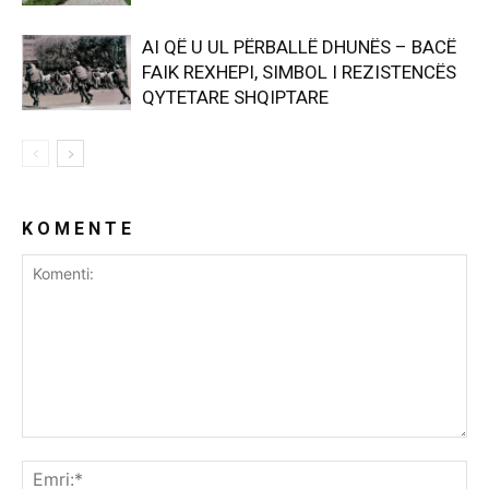
AI QË U UL PËRBALLË DHUNËS – BACË
FAIK REXHEPI, SIMBOL I REZISTENCËS
QYTETARE SHQIPTARE
K O M E N T E