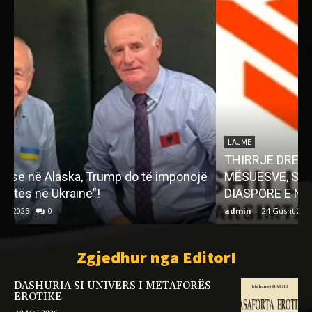
LAJME
THIRRJE DREJTUAR MËSUESVE, LIDHJEVE TË
ë
MËSUESVE, SHOQATAVE SHQIPTARE NË
R
DIASPORË E NË MËRGATË
admin
-
24 Gusht 2023
0
a
Zgjedhur nga EditorI
DASHURIA SI UNIVERS I METAFORËS
EROTIKE