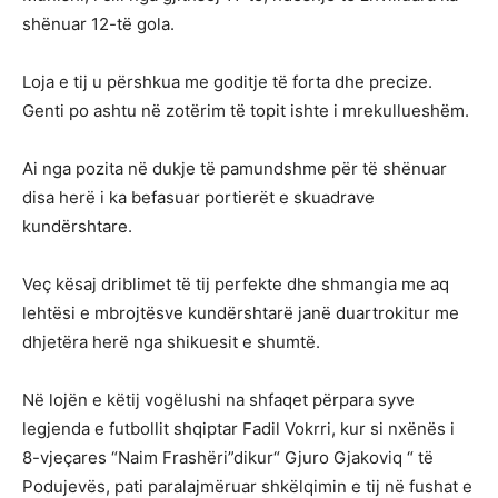
shënuar 12-të gola.
Loja e tij u përshkua me goditje të forta dhe precize.
Genti po ashtu në zotërim të topit ishte i mrekullueshëm.
Ai nga pozita në dukje të pamundshme për të shënuar
disa herë i ka befasuar portierët e skuadrave
kundërshtare.
Veç kësaj driblimet të tij perfekte dhe shmangia me aq
lehtësi e mbrojtësve kundërshtarë janë duartrokitur me
dhjetëra herë nga shikuesit e shumtë.
Në lojën e këtij vogëlushi na shfaqet përpara syve
legjenda e futbollit shqiptar Fadil Vokrri, kur si nxënës i
8-vjeçares “Naim Frashëri”dikur“ Gjuro Gjakoviq “ të
Podujevës, pati paralajmëruar shkëlqimin e tij në fushat e