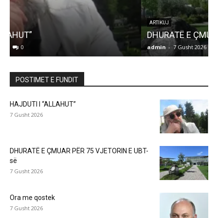
ARTIKUJ
DHURATË E ÇMUAR PËR 75 VJETORIN E UBT-së
admin
-
7 Gusht 2026
0
a
POSTIMET E FUNDIT
HAJDUTI I “ALLAHUT”
7 Gusht 2026
DHURATË E ÇMUAR PËR 75 VJETORIN E UBT-
së
7 Gusht 2026
Ora me qostek
7 Gusht 2026