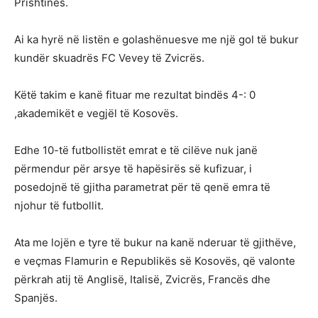
Prishtinës.
Ai ka hyrë në listën e golashënuesve me një gol të bukur
kundër skuadrës FC Vevey të Zvicrës.
Këtë takim e kanë fituar me rezultat bindës 4-: 0
,akademikët e vegjël të Kosovës.
Edhe 10-të futbollistët emrat e të cilëve nuk janë
përmendur për arsye të hapësirës së kufizuar, i
posedojnë të gjitha parametrat për të qenë emra të
njohur të futbollit.
Ata me lojën e tyre të bukur na kanë nderuar të gjithëve,
e veçmas Flamurin e Republikës së Kosovës, që valonte
përkrah atij të Anglisë, Italisë, Zvicrës, Francës dhe
Spanjës.