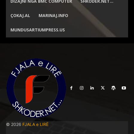
DIZAJNI NGA
BMC COMPUTER
SHKODER.NET…
ÇOKAJ.AL
MARINAJ.INFO
MUNDUSARTIUMPRESS.US
© 2026
FJALA e LIRË