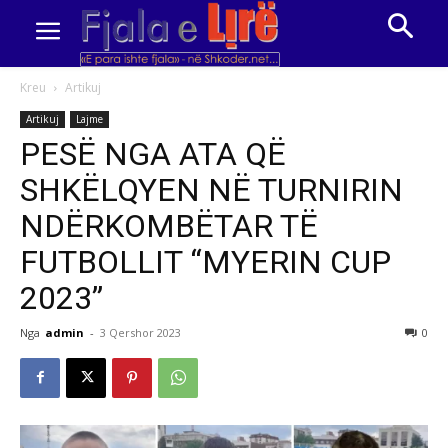
Kreu
Artikuj
Artikuj
Lajme
PESË NGA ATA QË
SHKËLQYEN NË TURNIRIN
NDËRKOMBËTAR TË
FUTBOLLIT “MYERIN CUP
2023”
Nga
admin
-
3 Qershor 2023
0