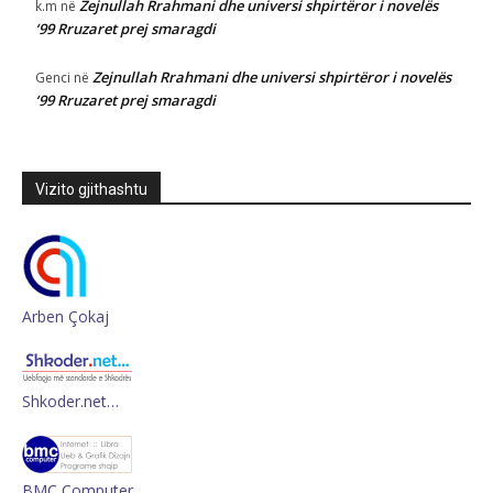
Zejnullah Rrahmani dhe universi shpirtëror i novelës
k.m
në
‘99 Rruzaret prej smaragdi
Zejnullah Rrahmani dhe universi shpirtëror i novelës
Genci
në
‘99 Rruzaret prej smaragdi
Vizito gjithashtu
Arben Çokaj
Shkoder.net…
BMC Computer