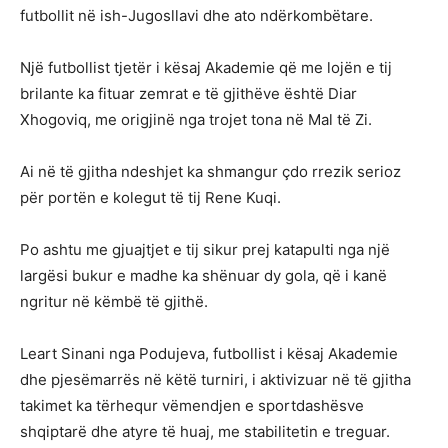
futbollit në ish-Jugosllavi dhe ato ndërkombëtare.
Një futbollist tjetër i kësaj Akademie që me lojën e tij
brilante ka fituar zemrat e të gjithëve është Diar
Xhogoviq, me origjinë nga trojet tona në Mal të Zi.
Ai në të gjitha ndeshjet ka shmangur çdo rrezik serioz
për portën e kolegut të tij Rene Kuqi.
Po ashtu me gjuajtjet e tij sikur prej katapulti nga një
largësi bukur e madhe ka shënuar dy gola, që i kanë
ngritur në këmbë të gjithë.
Leart Sinani nga Podujeva, futbollist i kësaj Akademie
dhe pjesëmarrës në këtë turniri, i aktivizuar në të gjitha
takimet ka tërhequr vëmendjen e sportdashësve
shqiptarë dhe atyre të huaj, me stabilitetin e treguar.