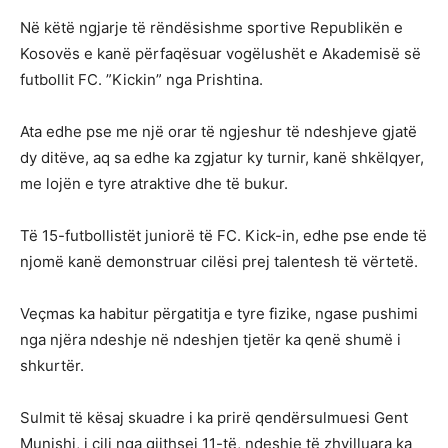
Në këtë ngjarje të rëndësishme sportive Republikën e
Kosovës e kanë përfaqësuar vogëlushët e Akademisë së
futbollit FC. ”Kickin” nga Prishtina.
Ata edhe pse me një orar të ngjeshur të ndeshjeve gjatë
dy ditëve, aq sa edhe ka zgjatur ky turnir, kanë shkëlqyer,
me lojën e tyre atraktive dhe të bukur.
Të 15-futbollistët juniorë të FC. Kick-in, edhe pse ende të
njomë kanë demonstruar cilësi prej talentesh të vërtetë.
Veçmas ka habitur përgatitja e tyre fizike, ngase pushimi
nga njëra ndeshje në ndeshjen tjetër ka qenë shumë i
shkurtër.
Sulmit të kësaj skuadre i ka prirë qendërsulmuesi Gent
Munishi, i cili nga gjithsej 11-të, ndeshje të zhvilluara ka