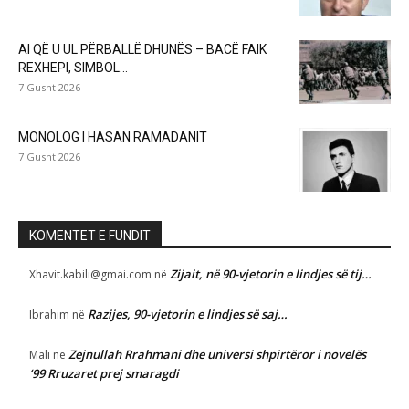
AI QË U UL PËRBALLË DHUNËS – BACË FAIK
REXHEPI, SIMBOL...
7 Gusht 2026
MONOLOG I HASAN RAMADANIT
7 Gusht 2026
KOMENTET E FUNDIT
Zijait, në 90-vjetorin e lindjes së tij…
Xhavit.kabili@gmai.com
në
Razijes, 90-vjetorin e lindjes së saj…
Ibrahim
në
Zejnullah Rrahmani dhe universi shpirtëror i novelës
Mali
në
‘99 Rruzaret prej smaragdi