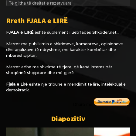
| Të gjitha të drejtat e rezervuara
Rreth FJALA e LIRË
FJALA e LIRË
është suplement i uebfaqes
Shkoder.net...
Merret me publikimin e shkrimeve, komenteve, opinioneve
dhe analizave të ndryshme, me karakter kombëtar dhe
mbarëshqiptar.
Merret edhe me shkrime të tjera, që kanë interes për
shoqërinë shqiptare dhe më gjerë.
Fjala e Lirë
është një tribunë e mendimit të lirë, intelektual e
demokratik.
Dhuro me
Diapozitiv