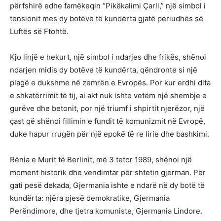
përfshirë edhe famëkeqin “Pikëkalimi Çarli,” një simbol i
tensionit mes dy botëve të kundërta gjatë periudhës së
Luftës së Ftohtë.
Kjo linjë e hekurt, një simbol i ndarjes dhe frikës, shënoi
ndarjen midis dy botëve të kundërta, qëndronte si një
plagë e dukshme në zemrën e Evropës. Por kur erdhi dita
e shkatërrimit të tij, ai akt nuk ishte vetëm një shembje e
gurëve dhe betonit, por një triumf i shpirtit njerëzor, një
çast që shënoi fillimin e fundit të komunizmit në Evropë,
duke hapur rrugën për një epokë të re lirie dhe bashkimi.
Rënia e Murit të Berlinit, më 3 tetor 1989, shënoi një
moment historik dhe vendimtar për shtetin gjerman. Për
gati pesë dekada, Gjermania ishte e ndarë në dy botë të
kundërta: njëra pjesë demokratike, Gjermania
Perëndimore, dhe tjetra komuniste, Gjermania Lindore.