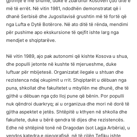
gjithnjë e më shumë, duke e zbardhur Kosovën çdo ditë e
më të errët. Në vitin 1981, ndodhën demonstratat që i
dhanë Serbisë dhe Jugosllavisë grushtin më të fortë që
nga Lufta e Dytë Botërore. Në ato ditë të rënda, mendimi
për pushime apo ekskursione të qejfit ishte larg nga
mendjet e shqiptarëve.
Në vitin 1989, ajo pak autonomi që kishte Kosova u shua,
dhe populli jetonte në kushte të mjerueshme, duke
luftuar për mbijetesë. Organizatat ilegale u shtuan dhe
rezistenca ndaj okupimit u rrit. Shqiptarët u dëbuan nga
puna, shkollat dhe fakultetet u mbyllën me dhunë, dhe të
gjithë u dëbuan nga çdo lloj pune që bënin. Por populli
nuk qëndroi duarkryq; ai u organizua dhe mori në dorë të
gjitha aspektet e jetës. Shtëpitë u kthyen në shkolla dhe
fakultete, duke u bërë qendra të dijes dhe rezistencës.
Edhe në shtëpinë tonë në Dragodan (sot Lagja Arbëria), u
vendos katedra e gjeografisë, në të cilën Tefiku ishte