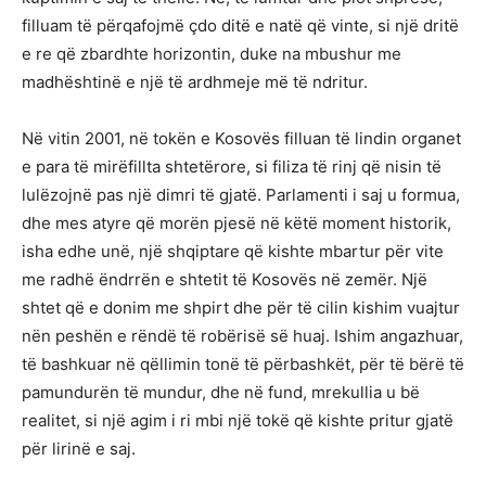
filluam të përqafojmë çdo ditë e natë që vinte, si një dritë
e re që zbardhte horizontin, duke na mbushur me
madhështinë e një të ardhmeje më të ndritur.
Në vitin 2001, në tokën e Kosovës filluan të lindin organet
e para të mirëfillta shtetërore, si filiza të rinj që nisin të
lulëzojnë pas një dimri të gjatë. Parlamenti i saj u formua,
dhe mes atyre që morën pjesë në këtë moment historik,
isha edhe unë, një shqiptare që kishte mbartur për vite
me radhë ëndrrën e shtetit të Kosovës në zemër. Një
shtet që e donim me shpirt dhe për të cilin kishim vuajtur
nën peshën e rëndë të robërisë së huaj. Ishim angazhuar,
të bashkuar në qëllimin tonë të përbashkët, për të bërë të
pamundurën të mundur, dhe në fund, mrekullia u bë
realitet, si një agim i ri mbi një tokë që kishte pritur gjatë
për lirinë e saj.