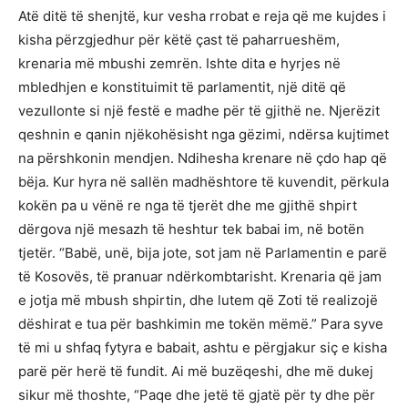
Atë ditë të shenjtë, kur vesha rrobat e reja që me kujdes i
kisha përzgjedhur për këtë çast të paharrueshëm,
krenaria më mbushi zemrën. Ishte dita e hyrjes në
mbledhjen e konstituimit të parlamentit, një ditë që
vezullonte si një festë e madhe për të gjithë ne. Njerëzit
qeshnin e qanin njëkohësisht nga gëzimi, ndërsa kujtimet
na përshkonin mendjen. Ndihesha krenare në çdo hap që
bëja. Kur hyra në sallën madhështore të kuvendit, përkula
kokën pa u vënë re nga të tjerët dhe me gjithë shpirt
dërgova një mesazh të heshtur tek babai im, në botën
tjetër. “Babë, unë, bija jote, sot jam në Parlamentin e parë
të Kosovës, të pranuar ndërkombtarisht. Krenaria që jam
e jotja më mbush shpirtin, dhe lutem që Zoti të realizojë
dëshirat e tua për bashkimin me tokën mëmë.” Para syve
të mi u shfaq fytyra e babait, ashtu e përgjakur siç e kisha
parë për herë të fundit. Ai më buzëqeshi, dhe më dukej
sikur më thoshte, “Paqe dhe jetë të gjatë për ty dhe për