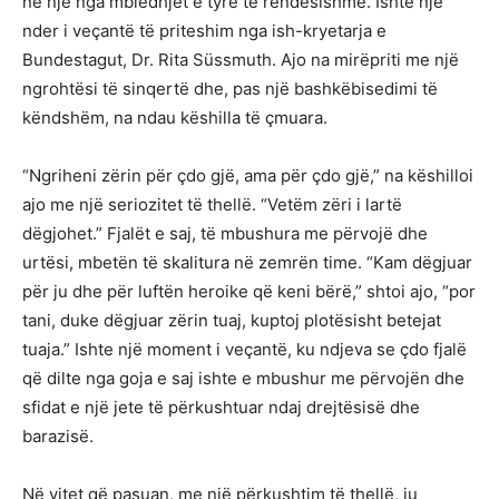
në një nga mbledhjet e tyre të rëndësishme. Ishte një
nder i veçantë të priteshim nga ish-kryetarja e
Bundestagut, Dr. Rita Süssmuth. Ajo na mirëpriti me një
ngrohtësi të sinqertë dhe, pas një bashkëbisedimi të
këndshëm, na ndau këshilla të çmuara.
“Ngriheni zërin për çdo gjë, ama për çdo gjë,” na këshilloi
ajo me një seriozitet të thellë. “Vetëm zëri i lartë
dëgjohet.” Fjalët e saj, të mbushura me përvojë dhe
urtësi, mbetën të skalitura në zemrën time. “Kam dëgjuar
për ju dhe për luftën heroike që keni bërë,” shtoi ajo, “por
tani, duke dëgjuar zërin tuaj, kuptoj plotësisht betejat
tuaja.” Ishte një moment i veçantë, ku ndjeva se çdo fjalë
që dilte nga goja e saj ishte e mbushur me përvojën dhe
sfidat e një jete të përkushtuar ndaj drejtësisë dhe
barazisë.
Në vitet që pasuan, me një përkushtim të thellë, iu