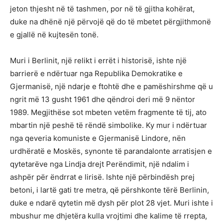
jeton thjesht në të tashmen, por në të gjitha kohërat,
duke na dhënë një përvojë që do të mbetet përgjithmonë
e gjallë në kujtesën tonë.
Muri i Berlinit, një relikt i errët i historisë, ishte një
barrierë e ndërtuar nga Republika Demokratike e
Gjermanisë, një ndarje e ftohtë dhe e pamëshirshme që u
ngrit më 13 gusht 1961 dhe qëndroi deri më 9 nëntor
1989. Megjithëse sot mbeten vetëm fragmente të tij, ato
mbartin një peshë të rëndë simbolike. Ky mur i ndërtuar
nga qeveria komuniste e Gjermanisë Lindore, nën
urdhëratë e Moskës, synonte të parandalonte arratisjen e
qytetarëve nga Lindja drejt Perëndimit, një ndalim i
ashpër për ëndrrat e lirisë. Ishte një përbindësh prej
betoni, i lartë gati tre metra, që përshkonte tërë Berlinin,
duke e ndarë qytetin më dysh për plot 28 vjet. Muri ishte i
mbushur me dhjetëra kulla vrojtimi dhe kalime të rrepta,