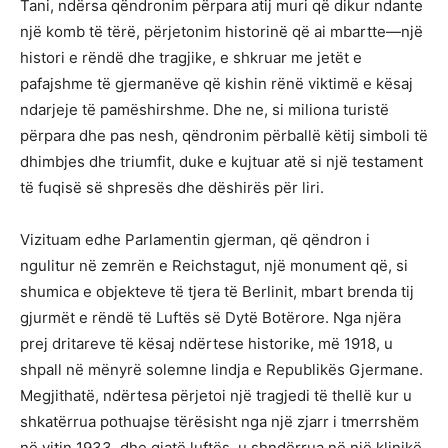
Tani, ndërsa qëndronim përpara atij muri që dikur ndante
një komb të tërë, përjetonim historinë që ai mbartte—një
histori e rëndë dhe tragjike, e shkruar me jetët e
pafajshme të gjermanëve që kishin rënë viktimë e kësaj
ndarjeje të pamëshirshme. Dhe ne, si miliona turistë
përpara dhe pas nesh, qëndronim përballë këtij simboli të
dhimbjes dhe triumfit, duke e kujtuar atë si një testament
të fuqisë së shpresës dhe dëshirës për liri.
Vizituam edhe Parlamentin gjerman, që qëndron i
ngulitur në zemrën e Reichstagut, një monument që, si
shumica e objekteve të tjera të Berlinit, mbart brenda tij
gjurmët e rëndë të Luftës së Dytë Botërore. Nga njëra
prej dritareve të kësaj ndërtese historike, më 1918, u
shpall në mënyrë solemne lindja e Republikës Gjermane.
Megjithatë, ndërtesa përjetoi një tragjedi të thellë kur u
shkatërrua pothuajse tërësisht nga një zjarr i tmerrshëm
në vitin 1933, dhe gjatë luftës, u shndërrua në një klinikë