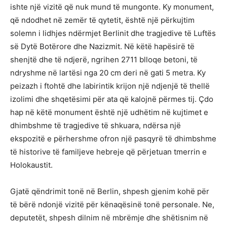
ishte një vizitë që nuk mund të mungonte. Ky monument,
që ndodhet në zemër të qytetit, është një përkujtim
solemn i lidhjes ndërmjet Berlinit dhe tragjedive të Luftës
së Dytë Botërore dhe Nazizmit. Në këtë hapësirë të
shenjtë dhe të ndjerë, ngrihen 2711 blloqe betoni, të
ndryshme në lartësi nga 20 cm deri në gati 5 metra. Ky
peizazh i ftohtë dhe labirintik krijon një ndjenjë të thellë
izolimi dhe shqetësimi për ata që kalojnë përmes tij. Çdo
hap në këtë monument është një udhëtim në kujtimet e
dhimbshme të tragjedive të shkuara, ndërsa një
ekspozitë e përhershme ofron një pasqyrë të dhimbshme
të historive të familjeve hebreje që përjetuan tmerrin e
Holokaustit.
Gjatë qëndrimit tonë në Berlin, shpesh gjenim kohë për
të bërë ndonjë vizitë për kënaqësinë tonë personale. Ne,
deputetët, shpesh dilnim në mbrëmje dhe shëtisnim në