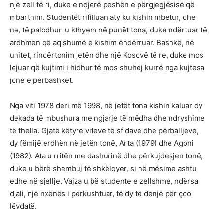
një zell të ri, duke e ndjerë peshën e përgjegjësisë që
mbartnim. Studentët rifilluan aty ku kishin mbetur, dhe
ne, të palodhur, u kthyem në punët tona, duke ndërtuar të
ardhmen që aq shumë e kishim ëndërruar. Bashkë, në
unitet, rindërtonim jetën dhe një Kosovë të re, duke mos
lejuar që kujtimi i hidhur të mos shuhej kurrë nga kujtesa
jonë e përbashkët.
Nga viti 1978 deri më 1998, në jetët tona kishin kaluar dy
dekada të mbushura me ngjarje të mëdha dhe ndryshime
të thella. Gjatë këtyre viteve të sfidave dhe përballjeve,
dy fëmijë erdhën në jetën tonë, Arta (1979) dhe Agoni
(1982). Ata u rritën me dashurinë dhe përkujdesjen tonë,
duke u bërë shembuj të shkëlqyer, si në mësime ashtu
edhe në sjellje. Vajza u bë studente e zellshme, ndërsa
djali, një nxënës i përkushtuar, të dy të denjë për çdo
lëvdatë.