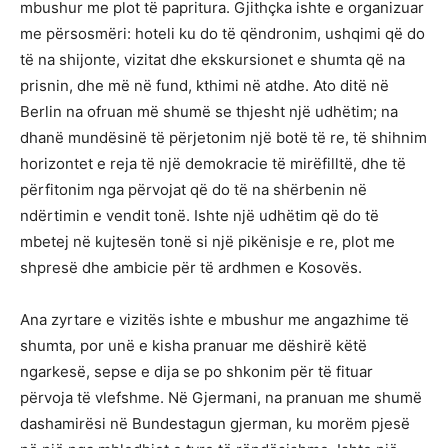
mbushur me plot të papritura. Gjithçka ishte e organizuar
me përsosmëri: hoteli ku do të qëndronim, ushqimi që do
të na shijonte, vizitat dhe ekskursionet e shumta që na
prisnin, dhe më në fund, kthimi në atdhe. Ato ditë në
Berlin na ofruan më shumë se thjesht një udhëtim; na
dhanë mundësinë të përjetonim një botë të re, të shihnim
horizontet e reja të një demokracie të mirëfilltë, dhe të
përfitonim nga përvojat që do të na shërbenin në
ndërtimin e vendit tonë. Ishte një udhëtim që do të
mbetej në kujtesën tonë si një pikënisje e re, plot me
shpresë dhe ambicie për të ardhmen e Kosovës.
Ana zyrtare e vizitës ishte e mbushur me angazhime të
shumta, por unë e kisha pranuar me dëshirë këtë
ngarkesë, sepse e dija se po shkonim për të fituar
përvoja të vlefshme. Në Gjermani, na pranuan me shumë
dashamirësi në Bundestagun gjerman, ku morëm pjesë