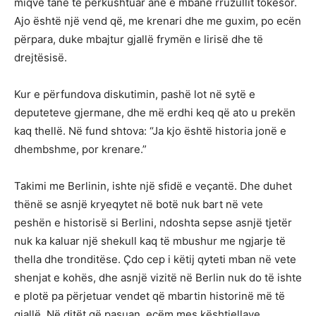
miqve tanë të përkushtuar anë e mbanë rruzullit tokësor.
Ajo është një vend që, me krenari dhe me guxim, po ecën
përpara, duke mbajtur gjallë frymën e lirisë dhe të
drejtësisë.
Kur e përfundova diskutimin, pashë lot në sytë e
deputeteve gjermane, dhe më erdhi keq që ato u prekën
kaq thellë. Në fund shtova: “Ja kjo është historia jonë e
dhembshme, por krenare.”
Takimi me Berlinin, ishte një sfidë e veçantë. Dhe duhet
thënë se asnjë kryeqytet në botë nuk bart në vete
peshën e historisë si Berlini, ndoshta sepse asnjë tjetër
nuk ka kaluar një shekull kaq të mbushur me ngjarje të
thella dhe tronditëse. Çdo cep i këtij qyteti mban në vete
shenjat e kohës, dhe asnjë vizitë në Berlin nuk do të ishte
e plotë pa përjetuar vendet që mbartin historinë më të
gjallë. Në ditët që pasuan, ecëm mes kështjellave