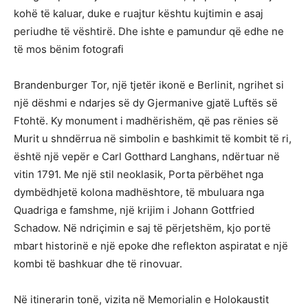
kohë të kaluar, duke e ruajtur kështu kujtimin e asaj
periudhe të vështirë. Dhe ishte e pamundur që edhe ne
të mos bënim fotografi
Brandenburger Tor, një tjetër ikonë e Berlinit, ngrihet si
një dëshmi e ndarjes së dy Gjermanive gjatë Luftës së
Ftohtë. Ky monument i madhërishëm, që pas rënies së
Murit u shndërrua në simbolin e bashkimit të kombit të ri,
është një vepër e Carl Gotthard Langhans, ndërtuar në
vitin 1791. Me një stil neoklasik, Porta përbëhet nga
dymbëdhjetë kolona madhështore, të mbuluara nga
Quadriga e famshme, një krijim i Johann Gottfried
Schadow. Në ndriçimin e saj të përjetshëm, kjo portë
mbart historinë e një epoke dhe reflekton aspiratat e një
kombi të bashkuar dhe të rinovuar.
Në itinerarin tonë, vizita në Memorialin e Holokaustit