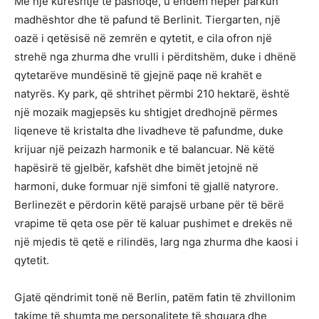
Me një kureshtje të pashoqe, u endëm nëpër parkun
madhështor dhe të pafund të Berlinit. Tiergarten, një
oazë i qetësisë në zemrën e qytetit, e cila ofron një
strehë nga zhurma dhe vrulli i përditshëm, duke i dhënë
qytetarëve mundësinë të gjejnë paqe në krahët e
natyrës. Ky park, që shtrihet përmbi 210 hektarë, është
një mozaik magjepsës ku shtigjet dredhojnë përmes
liqeneve të kristalta dhe livadheve të pafundme, duke
krijuar një peizazh harmonik e të balancuar. Në këtë
hapësirë të gjelbër, kafshët dhe bimët jetojnë në
harmoni, duke formuar një simfoni të gjallë natyrore.
Berlinezët e përdorin këtë parajsë urbane për të bërë
vrapime të qeta ose për të kaluar pushimet e drekës në
një mjedis të qetë e rilindës, larg nga zhurma dhe kaosi i
qytetit.
Gjatë qëndrimit tonë në Berlin, patëm fatin të zhvillonim
takime të shumta me personalitete të shquara dhe