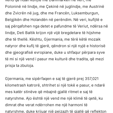
Poloninë në lindje, me Çekinë në juglindje, me Austrinë
dhe Zvicrën në jug, dhe me Francën, Luksemburgun,
Belgjikën dhe Holandën në perëndim. Në veri, kufijtë e
saj përqafohen nga detet e pafundme të Veriut, ndërsa në
lindje, Deti Baltik krijon një vijë bregdetare të hijshme
dhe të thellë. Kështu, Gjermania, me tërë këtë mozaik
natyror dhe kufij të gjerë, qëndron si një nyjë e historisë
dhe gjeografisë evropiane, duke u shfaqur përpara syve
të mi si një vend i pasur me kulturë dhe tradita, që mezi
prisja ta zbuloja.
Gjermania, me sipërfaqen e saj të gjerë prej 357,021
kilometrash katrorë, shtrihet si një tokë e pasur, e ndarë
mes katër stinëve që mbajnë gjallë ritmet e saj të
natyrshme. Ajo është një vend me një klimë të qetë, ku
dimrat dhe verat ndërrohen me një harmoni të
natyrshme, duke krijuar një peizazh të gjallë që reflekton