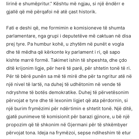
lirinë e shumëpritur.” Kështu më ngjau, si një ëndërr e
gjallë që më përqafoi në atë çast historik.
Fati e deshi që, me formimin e komisioneve të shumta
parlamentare, nga grupi i deputetëve më caktuan në disa
prej tyre. Pa humbur kohë, u zhytëm në punët e vogla
dhe të mëdha që kërkonte ky parlament i ri, që sapo
kishte marrë formë. Takimet ishin të shpeshta, dhe çdo
ditë krijonim ligje, për herë të parë, për shtetin tonë të ri.
Për të bërë punën sa më të mirë dhe për ta ngritur atë në
një nivel të lartë, na duhej të udhëtonim në vende të
ndryshme të botës demokratike. Duhej të përvetësonim
përvojat e tyre dhe të lexonim ligjet që ata përdornin, si
një burim frymëzimi për ndërtimin e shtetit tonë. Një ditë,
gjatë punimeve të komisionit për barazi gjinore, u bë një
propozim që të shkonim në Gjermani për të shkëmbyer
përvojat tona. Ideja na frymëzoi, sepse ndiheshim të etur