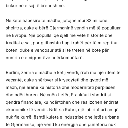
bukurinë e saj të brendshme.
Në këtë hapësirë të madhe, jetojnë mbi 82 milionë
shpirtra, duke e bërë Gjermaninë vendin më të populluar
në Evropë. Një popullsi që sjell me vete historitë dhe
traditat e saj, por gjithashtu hap krahët për të mirëpritur
botën, duke e vendosur atë si të tretën në botë për
numrin e emigrantëve ndërkombëtarë.
Berlini, zemra e madhe e këtij vendi, rreh me një ritëm të
veçantë, duke shërbyer si kryeqyteti dhe qyteti më i
madh, një arenë ku historia dhe moderniteti përplasen
dhe ndërthuren. Në anën tjetër, Frankfurti shndrit si
qendra financiare, ku ndërtohen dhe realizohen ëndrrat
ekonomike të vendit. Ndërsa Ruhri, një labirint urban që
nuk fle kurrë, është kuleta e industrisë dhe jetës urbane
të Gjermanisë, një vend ku energjia dhe punëtoria nuk