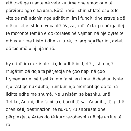
atë tokë që ruante në vete kujtime dhe emocione të
përziera nga e kaluara. Këtë herë, ishin shtatë ose tetë
vite që më ndanin nga udhëtimi im i fundit, dhe arsyeja që
më çoi atje ishte e veçantë. Vajza jonë, Arta, po përgatitej
të mbronte temën e doktoratës në Vajmar, në një qytet të
mbushur me histori dhe kulturë, jo larg nga Berlini, qyteti
që tashmë e njihja mirë.
Ky udhëtim nuk ishte si çdo udhëtim tjetër; ishte një
rrugëtim që doja ta përjetoja në çdo hap, në çdo
frymëmarrje, së bashku me familjen time të dashur. Ishte
një rast që nuk duhej humbur, një moment që do të na
lidhte edhe më shumë. Ne u nisëm së bashku, unë,
Tefiku, Agoni, dhe familja e burrit të saj, Arianitit, të gjithë
drejt këtij destinacioni të bukur, ku shpresat dhe
përpjekjet e Artës do të kurorëzoheshin në një arritje të
re.