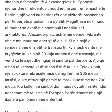
sheshin e famshëm të Alexanderplatz-it. Ky shesh, i
njohur dhe i frekuentuar, ndodhet në zemrën e madhe të
Berlinit, një vend ku berlinezët dhe vizitorët bashkohen
për të përjetuar pulsimin e qytetit. Megjithëse nuk mund
të thuhet se është një shembull i ndërlikuar i
arkitekturës, Alexanderplatz është një qendër vibrante
dhe e mbushur me energji të gjallë. Si një nyjë e
rëndësishme e rrjetit të transportit, ky shesh është një
kryqëzim ku kalojnë 20 linja autobusi dhe tramvaje, një
vend ku lëvizjet dhe ngjarjet janë të pandërprera. Ajo që
e bën të veçantë këtë shesh është Kulla e Televizionit,
një strukturë mbresëlënëse që ngrihet në 365 metra
lartësi, duke ofruar një pamje të mrekullueshme nga 200
metra. Kjo kullë, një simbol dominues i qytetit, është ndër
ndërtimet më të larta në Evropën Perëndimore dhe një
ikonë e pamohueshme e Berlinit.