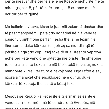
për të mësuar dhe për të sjellë në Kosovë njohuritë më të
mira nga jashtë, për të ndërtuar një të ardhme më të
ndritur për të gjithë.
Me kalimin e viteve, kisha krijuar një zakon të dashur dhe
të pashmangshëm—para çdo udhëtimi në një vend të
panjohur, gjithmonë përfshihesha thellë në leximin e
literaturës, duke kërkuar të njoh aq sa mundja, që të
përfitoja nga çdo cep i asaj toke të huaj. Kështu veprova
edhe për këtë vend dhe qytet që më priste. Në shtëpinë
tonë, e cila ishte bekua me një bibliotekë të pasur, nuk na
mungonte kurrë literatura e nevojshme. Nga raftet e saj,
nxora almanakët dhe enciklopedinë e duhur, duke
kërkuar të kuptoja thellësitë e kësaj toke.
Mësova se Republika Federale e Gjermanisë është e
vendosur në zemrën më të qendrore të Evropës, një
vend që ndan kufijtë me Danimarkën në veri, me