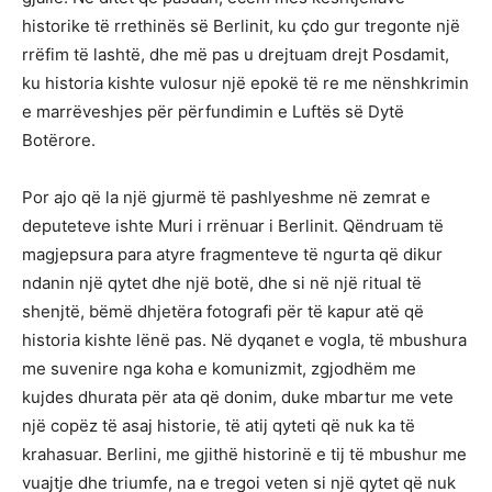
historike të rrethinës së Berlinit, ku çdo gur tregonte një
rrëfim të lashtë, dhe më pas u drejtuam drejt Posdamit,
ku historia kishte vulosur një epokë të re me nënshkrimin
e marrëveshjes për përfundimin e Luftës së Dytë
Botërore.
Por ajo që la një gjurmë të pashlyeshme në zemrat e
deputeteve ishte Muri i rrënuar i Berlinit. Qëndruam të
magjepsura para atyre fragmenteve të ngurta që dikur
ndanin një qytet dhe një botë, dhe si në një ritual të
shenjtë, bëmë dhjetëra fotografi për të kapur atë që
historia kishte lënë pas. Në dyqanet e vogla, të mbushura
me suvenire nga koha e komunizmit, zgjodhëm me
kujdes dhurata për ata që donim, duke mbartur me vete
një copëz të asaj historie, të atij qyteti që nuk ka të
krahasuar. Berlini, me gjithë historinë e tij të mbushur me
vuajtje dhe triumfe, na e tregoi veten si një qytet që nuk