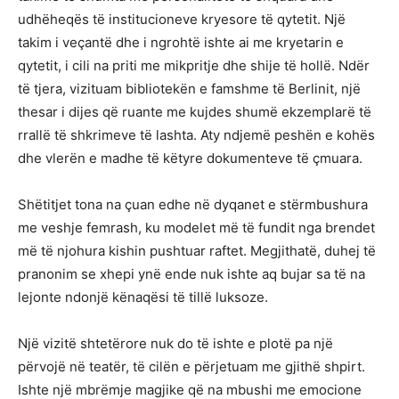
udhëheqës të institucioneve kryesore të qytetit. Një
takim i veçantë dhe i ngrohtë ishte ai me kryetarin e
qytetit, i cili na priti me mikpritje dhe shije të hollë. Ndër
të tjera, vizituam bibliotekën e famshme të Berlinit, një
thesar i dijes që ruante me kujdes shumë ekzemplarë të
rrallë të shkrimeve të lashta. Aty ndjemë peshën e kohës
dhe vlerën e madhe të këtyre dokumenteve të çmuara.
Shëtitjet tona na çuan edhe në dyqanet e stërmbushura
me veshje femrash, ku modelet më të fundit nga brendet
më të njohura kishin pushtuar raftet. Megjithatë, duhej të
pranonim se xhepi ynë ende nuk ishte aq bujar sa të na
lejonte ndonjë kënaqësi të tillë luksoze.
Një vizitë shtetërore nuk do të ishte e plotë pa një
përvojë në teatër, të cilën e përjetuam me gjithë shpirt.
Ishte një mbrëmje magjike që na mbushi me emocione