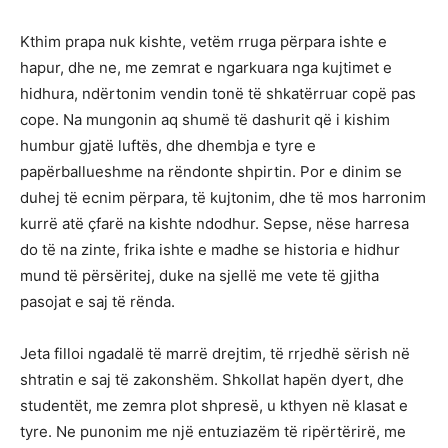
Kthim prapa nuk kishte, vetëm rruga përpara ishte e
hapur, dhe ne, me zemrat e ngarkuara nga kujtimet e
hidhura, ndërtonim vendin tonë të shkatërruar copë pas
cope. Na mungonin aq shumë të dashurit që i kishim
humbur gjatë luftës, dhe dhembja e tyre e
papërballueshme na rëndonte shpirtin. Por e dinim se
duhej të ecnim përpara, të kujtonim, dhe të mos harronim
kurrë atë çfarë na kishte ndodhur. Sepse, nëse harresa
do të na zinte, frika ishte e madhe se historia e hidhur
mund të përsëritej, duke na sjellë me vete të gjitha
pasojat e saj të rënda.
Jeta filloi ngadalë të marrë drejtim, të rrjedhë sërish në
shtratin e saj të zakonshëm. Shkollat hapën dyert, dhe
studentët, me zemra plot shpresë, u kthyen në klasat e
tyre. Ne punonim me një entuziazëm të ripërtërirë, me