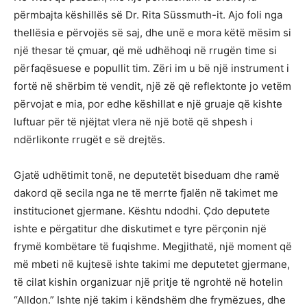
përmbajta këshillës së Dr. Rita Süssmuth-it. Ajo foli nga
thellësia e përvojës së saj, dhe unë e mora këtë mësim si
një thesar të çmuar, që më udhëhoqi në rrugën time si
përfaqësuese e popullit tim. Zëri im u bë një instrument i
fortë në shërbim të vendit, një zë që reflektonte jo vetëm
përvojat e mia, por edhe këshillat e një gruaje që kishte
luftuar për të njëjtat vlera në një botë që shpesh i
ndërlikonte rrugët e së drejtës.
Gjatë udhëtimit tonë, ne deputetët biseduam dhe ramë
dakord që secila nga ne të merrte fjalën në takimet me
institucionet gjermane. Kështu ndodhi. Çdo deputete
ishte e përgatitur dhe diskutimet e tyre përçonin një
frymë kombëtare të fuqishme. Megjithatë, një moment që
më mbeti në kujtesë ishte takimi me deputetet gjermane,
të cilat kishin organizuar një pritje të ngrohtë në hotelin
“Alldon.” Ishte një takim i këndshëm dhe frymëzues, dhe