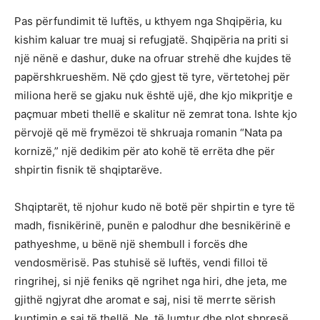
Pas përfundimit të luftës, u kthyem nga Shqipëria, ku
kishim kaluar tre muaj si refugjatë. Shqipëria na priti si
një nënë e dashur, duke na ofruar strehë dhe kujdes të
papërshkrueshëm. Në çdo gjest të tyre, vërtetohej për
miliona herë se gjaku nuk është ujë, dhe kjo mikpritje e
paçmuar mbeti thellë e skalitur në zemrat tona. Ishte kjo
përvojë që më frymëzoi të shkruaja romanin “Nata pa
kornizë,” një dedikim për ato kohë të errëta dhe për
shpirtin fisnik të shqiptarëve.
Shqiptarët, të njohur kudo në botë për shpirtin e tyre të
madh, fisnikërinë, punën e palodhur dhe besnikërinë e
pathyeshme, u bënë një shembull i forcës dhe
vendosmërisë. Pas stuhisë së luftës, vendi filloi të
ringrihej, si një feniks që ngrihet nga hiri, dhe jeta, me
gjithë ngjyrat dhe aromat e saj, nisi të merrte sërish
kuptimin e saj të thellë. Ne, të lumtur dhe plot shpresë,