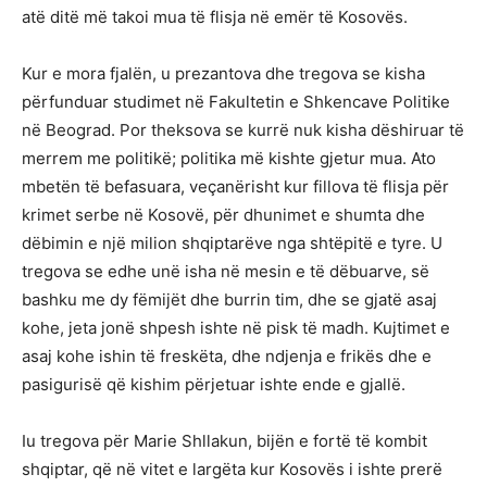
atë ditë më takoi mua të flisja në emër të Kosovës.
Kur e mora fjalën, u prezantova dhe tregova se kisha
përfunduar studimet në Fakultetin e Shkencave Politike
në Beograd. Por theksova se kurrë nuk kisha dëshiruar të
merrem me politikë; politika më kishte gjetur mua. Ato
mbetën të befasuara, veçanërisht kur fillova të flisja për
krimet serbe në Kosovë, për dhunimet e shumta dhe
dëbimin e një milion shqiptarëve nga shtëpitë e tyre. U
tregova se edhe unë isha në mesin e të dëbuarve, së
bashku me dy fëmijët dhe burrin tim, dhe se gjatë asaj
kohe, jeta jonë shpesh ishte në pisk të madh. Kujtimet e
asaj kohe ishin të freskëta, dhe ndjenja e frikës dhe e
pasigurisë që kishim përjetuar ishte ende e gjallë.
Iu tregova për Marie Shllakun, bijën e fortë të kombit
shqiptar, që në vitet e largëta kur Kosovës i ishte prerë