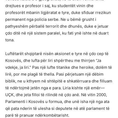
drejtues e profesor i saj, ku studentët vinin dhe
profesorët mbanin ligjëratat e tyre, duke sfiduar rrezikun
permanent nga policia serbe. Ne u bëmë grusht i
pathyeshëm përballë terrorit dhe dhunës, duke e jetuar
çdo ditë në një sistem paralel, ku fati ynë ishte në duart
tona.
Luftëtarët shqiptarë nisën aksionet e tyre në çdo cep të
Kosovës, dhe lufta për liri shpërtheu me thirrjen “Ja
vdekje, ja liri.” Pas një lufte titanike dhe heroike, dolëm të
lirë, por me plagë të thella. Pasi përjetuam një dëbim
biblik, ne u kthyem në shtëpitë e shkatërruara dhe filluam
të ndërtojmë jetën nga e para. Liria kishte një emër—
UÇK, dhe jeta filloi të rilindë në çdo anë. Në vitin 2000,
Parlamenti i Kosovës u formua, dhe unë isha një nga ata
që pata nderin të ulesha si deputete në atë parlament të
parë të pranuar ndërkombëtarisht.