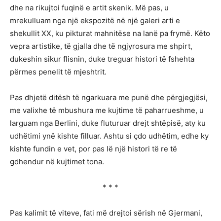
dhe na rikujtoi fuqinë e artit skenik. Më pas, u
mrekulluam nga një ekspozitë në një galeri arti e
shekullit XX, ku pikturat mahnitëse na lanë pa frymë. Këto
vepra artistike, të gjalla dhe të ngjyrosura me shpirt,
dukeshin sikur flisnin, duke treguar histori të fshehta
përmes penelit të mjeshtrit.
Pas dhjetë ditësh të ngarkuara me punë dhe përgjegjësi,
me valixhe të mbushura me kujtime të paharrueshme, u
larguam nga Berlini, duke fluturuar drejt shtëpisë, aty ku
udhëtimi ynë kishte filluar. Ashtu si çdo udhëtim, edhe ky
kishte fundin e vet, por pas lë një histori të re të
gdhendur në kujtimet tona.
* * *
Pas kalimit të viteve, fati më drejtoi sërish në Gjermani,