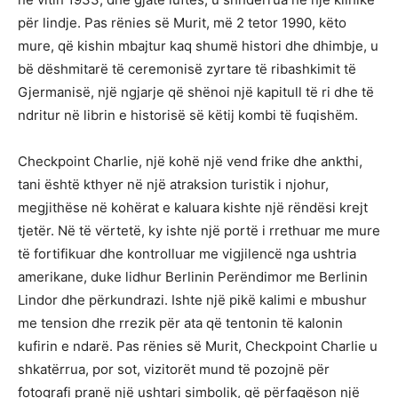
për lindje. Pas rënies së Murit, më 2 tetor 1990, këto
mure, që kishin mbajtur kaq shumë histori dhe dhimbje, u
bë dëshmitarë të ceremonisë zyrtare të ribashkimit të
Gjermanisë, një ngjarje që shënoi një kapitull të ri dhe të
ndritur në librin e historisë së këtij kombi të fuqishëm.
Checkpoint Charlie, një kohë një vend frike dhe ankthi,
tani është kthyer në një atraksion turistik i njohur,
megjithëse në kohërat e kaluara kishte një rëndësi krejt
tjetër. Në të vërtetë, ky ishte një portë i rrethuar me mure
të fortifikuar dhe kontrolluar me vigjilencë nga ushtria
amerikane, duke lidhur Berlinin Perëndimor me Berlinin
Lindor dhe përkundrazi. Ishte një pikë kalimi e mbushur
me tension dhe rrezik për ata që tentonin të kalonin
kufirin e ndarë. Pas rënies së Murit, Checkpoint Charlie u
shkatërrua, por sot, vizitorët mund të pozojnë për
fotografi pranë një ushtari simbolik, që përfaqëson një