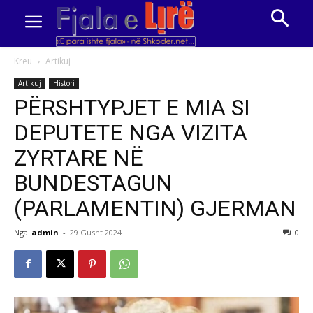
Kreu
Artikuj
Artikuj
Histori
PËRSHTYPJET E MIA SI
DEPUTETE NGA VIZITA
ZYRTARE NË
BUNDESTAGUN
(PARLAMENTIN) GJERMAN
Nga
admin
-
29 Gusht 2024
0