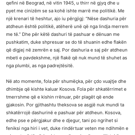
qefini në Beograd, në vitin 1945, u thirr në gjyq dhe u
pyet me cinizëm se sa kohë ishte marrë me politikë. Me
një krenari të heshtur, ajo iu përgjigj: “Nëse dashuria për
atdheun është politikë, atëherë unë që nga lindja merrem
me të.” Dhe për këtë dashuri të pashuar e dënuan me
pushkatim, duke shpresuar se do të shuanin edhe flakën
që digjej në zemrën e saj. Por dashuria e saj për atdheun
mbeti e pavdekshme, një flakë që nuk mund të shuhet as
nga plumbi, as nga padrejtësitë.
Në ato momente, fola për shumëçka, për çdo vuajtje dhe
dhimbje që kishte kaluar Kosova. Fola për shkatërrimet e
tmerrshme që e kishin rrënuar, për plagët që ende
gjakosin. Por gjithashtu theksova se asgjë nuk mundi ta
shkatërrojë dashurinë e pashuar për atdheun. Kosova,
edhe pse e përgjakur dhe e djegur, tani po ngrihet si
feniksi nga hiri i vet, duke rindërtuar veten me ndihmën e