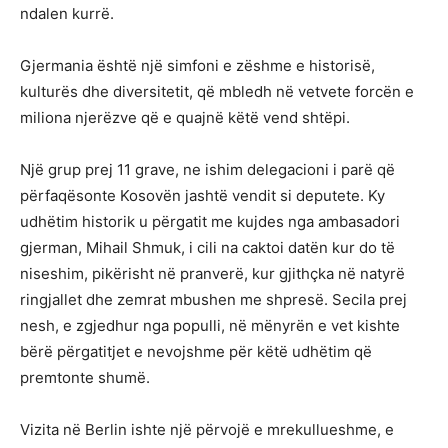
ndalen kurrë.
Gjermania është një simfoni e zëshme e historisë,
kulturës dhe diversitetit, që mbledh në vetvete forcën e
miliona njerëzve që e quajnë këtë vend shtëpi.
Një grup prej 11 grave, ne ishim delegacioni i parë që
përfaqësonte Kosovën jashtë vendit si deputete. Ky
udhëtim historik u përgatit me kujdes nga ambasadori
gjerman, Mihail Shmuk, i cili na caktoi datën kur do të
niseshim, pikërisht në pranverë, kur gjithçka në natyrë
ringjallet dhe zemrat mbushen me shpresë. Secila prej
nesh, e zgjedhur nga populli, në mënyrën e vet kishte
bërë përgatitjet e nevojshme për këtë udhëtim që
premtonte shumë.
Vizita në Berlin ishte një përvojë e mrekullueshme, e