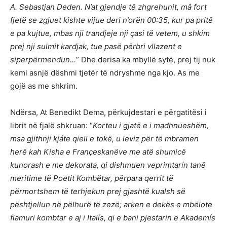
A. Sebastjan Deden. N’at gjendje të zhgrehunit, mâ fort
fjetë se zgjuet kishte vijue deri n’orën 00:35, kur pa pritë
e pa kujtue, mbas nji trandjeje nji çasi të vetem, u shkim
prej nji sulmit kardjak, tue pasë përbri vllazent e
siperpërmendun…
” Dhe derisa ka mbyllë sytë, prej tij nuk
kemi asnjë dëshmi tjetër të ndryshme nga kjo. As me
gojë as me shkrim.
Ndërsa, At Benedikt Dema, përkujdestari e përgatitësi i
librit në fjalë shkruan: “
Korteu i gjatë e i madhnueshëm,
msa gjithnji kjáte qiell e tokë, u leviz për të mbramen
herë kah Kisha e Françeskanëve me atë shumicë
kunorash e me dekorata, qi dishmuen veprimtarín tanë
meritime të Poetit Kombëtar, përpara qerrit të
përmortshem të terhjekun prej gjashtë kualsh së
pështjellun në pëlhurë të zezë; arken e dekës e mbëlote
flamuri kombtar e aj i Italís, qi e bani pjestarin e Akademís