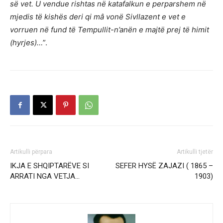
së vet. U vendue rishtas në katafalkun e perparshem në
mjedis të kishës deri qi mâ vonë Sivllazent e vet e
vorruen në fund të Tempullit-n’anën e majtë prej të himit
(hyrjes)…
”.
Artikulli përpara
Artikulli tjetër
IKJA E SHQIPTARËVE SI
SEFER HYSË ZAJAZI ( 1865 –
ARRATI NGA VETJA…
1903)