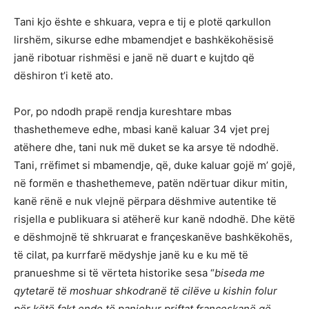
Tani kjo ështe e shkuara, vepra e tij e plotë qarkullon
lirshëm, sikurse edhe mbamendjet e bashkëkohësisë
janë ribotuar rishmësi e janë në duart e kujtdo që
dëshiron t’i ketë ato.
Por, po ndodh prapë rendja kureshtare mbas
thashethemeve edhe, mbasi kanë kaluar 34 vjet prej
atëhere dhe, tani nuk më duket se ka arsye të ndodhë.
Tani, rrëfimet si mbamendje, që, duke kaluar gojë m’ gojë,
në formën e thashethemeve, patën ndërtuar dikur mitin,
kanë rënë e nuk vlejnë përpara dëshmive autentike të
risjella e publikuara si atëherë kur kanë ndodhë. Dhe këtë
e dëshmojnë të shkruarat e françeskanëve bashkëkohës,
të cilat, pa kurrfarë mëdyshje janë ku e ku më të
pranueshme si të vërteta historike sesa “
biseda me
qytetarë të moshuar shkodranë të cilëve u kishin folur
për këtë fakt ende të panjohur priftat franceskanë që