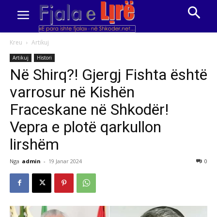
Kreu
Artikuj
Artikuj
Histori
Në Shirq?! Gjergj Fishta është
varrosur në Kishën
Fraceskane në Shkodër!
Vepra e plotë qarkullon
lirshëm
Nga
admin
-
19 Janar 2024
0