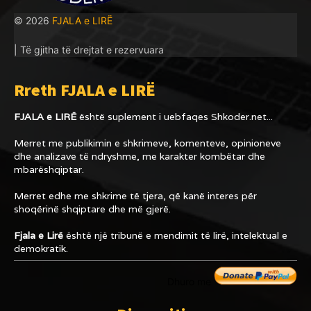
© 2026
FJALA e LIRË
| Të gjitha të drejtat e rezervuara
Rreth FJALA e LIRË
FJALA e LIRË
është suplement i uebfaqes
Shkoder.net...
Merret me publikimin e shkrimeve, komenteve, opinioneve
dhe analizave të ndryshme, me karakter kombëtar dhe
mbarëshqiptar.
Merret edhe me shkrime të tjera, që kanë interes për
shoqërinë shqiptare dhe më gjerë.
Fjala e Lirë
është një tribunë e mendimit të lirë, intelektual e
demokratik.
Dhuro me