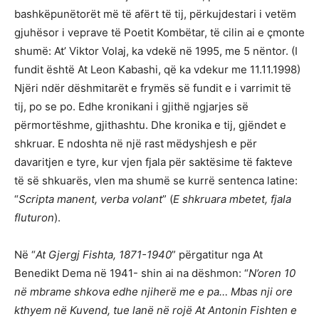
bashkëpunëtorët më të afërt të tij, përkujdestari i vetëm
gjuhësor i veprave të Poetit Kombëtar, të cilin ai e çmonte
shumë: At’ Viktor Volaj, ka vdekë në 1995, me 5 nëntor. (I
fundit është At Leon Kabashi, që ka vdekur me 11.11.1998)
Njëri ndër dëshmitarët e frymës së fundit e i varrimit të
tij, po se po. Edhe kronikani i gjithë ngjarjes së
përmortëshme, gjithashtu. Dhe kronika e tij, gjëndet e
shkruar. E ndoshta në një rast mëdyshjesh e për
davaritjen e tyre, kur vjen fjala për saktësime të fakteve
të së shkuarës, vlen ma shumë se kurrë sentenca latine:
“
Scripta manent, verba volant
” (
E shkruara mbetet, fjala
fluturon
).
Në “
At Gjergj Fishta, 1871-1940
” përgatitur nga At
Benedikt Dema në 1941- shin ai na dëshmon: “
N’oren 10
në mbrame shkova edhe njiherë me e pa… Mbas nji ore
kthyem në Kuvend, tue lanë në rojë At Antonin Fishten e