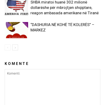
SHBA miratoi huanë 302 milionë
dollarëshe për mbrojtjen shqiptare,
reagon ambasada amerikane në Tiranë
“DASHURIA NË KOHË TË KOLERËS” –
MARKEZ
K O M E N T E