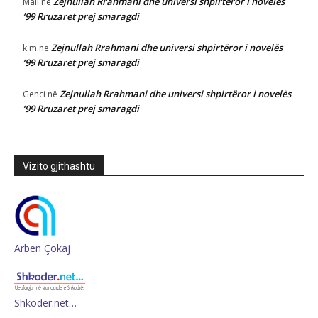
Zejnullah Rrahmani dhe universi shpirtëror i novelës
Mali
në
‘99 Rruzaret prej smaragdi
Zejnullah Rrahmani dhe universi shpirtëror i novelës
k.m
në
‘99 Rruzaret prej smaragdi
Zejnullah Rrahmani dhe universi shpirtëror i novelës
Genci
në
‘99 Rruzaret prej smaragdi
Vizito gjithashtu
Arben Çokaj
Shkoder.net…