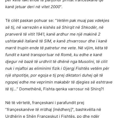
kanë jetuar deri në vitet 2000
”.
Të cilët paskan pohuar se: “
Vetëm pak muaj pas vdekjes
së tij, në varrezën e kishës së Shirqit në Shkodër, në
pranverë të vitit 1941, kanë ardhur me një makinë 2
ushtarakë italianë të SIM, e kanë zhvarrosur dhe i kanë
marrë trupin ende të patretur me vete. Në vijim, këta të
fundit e kanë transportuar në Romë, ku edhe e kanë
djegur në bazë të urdhrit të dhënë nga Musolini, të cilit
nuk i mjaftoi as eliminimi fizik i Gjergj Fishtës vetëm për
një shpotitje, por egoja e tij prej diktatori duhej që të
ngopej edhe me veprimin makabër të djegies së eshtrave
të tij…
” Domethënë, Fishta qenka varrosur në Shirq?!
Në të vërtetë, françeskani i parafundit prej
“
françeskanëve të m’dhaj [mëdhenj]
”, bashkvëlla në
Urdhërin e Shën Françeskut i Fishtës, po dhe ndër