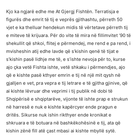
Kjo ka ngjarë edhe me At Gjergj Fishtën. Terratisja e
figurës dhe emrit të tij e veprës gjithashtu, përreth 50
vjet e ka thelluar hendekun midis të vërtetave përreth tij
e miteve të krijuara. Për do vite të mira në fillimvitet ’90 të
shekullit që shkoi, flitej e përmendej, me rend e pa rend, i
mvisheshin atij edhe lavde që s’kishin qenë të tijat e
s’kishin pasë lidhje me të, e s’ishte nevoja për to, kurse
ajo çka vetë Fishta ishte, vetë shkaku i përmendjes, ajo
që e kishte pasë kthyer emrin e tij në një mit qysh në
gjalljen e vet, pra vepra e tij letrare e të gjitha gjinive, që
ai kishte lëvruar dhe veprimi i tij publik në dobi të
Shqipërisë e shqiptarëve, vijonte të ishte prap e strukun
në harresë e nuk e kishte kapërcyer ende pragun e
dritës. Sikurse nuk ishin rikthyer ende kronikat e
shkruara e të botuara në bashkëkohësinë e tij, ata që
kishin zënë fill atë çast mbasi ai kishte mbyllë sytë.