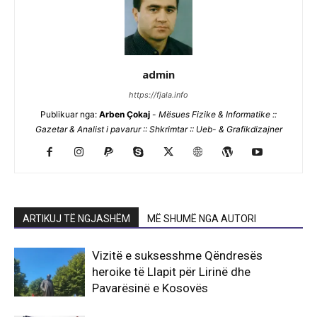
admin
https://fjala.info
Publikuar nga:
Arben Çokaj
-
Mësues Fizike & Informatike ::
Gazetar & Analist i pavarur :: Shkrimtar :: Ueb- & Grafikdizajner
ARTIKUJ TË NGJASHËM
MË SHUMË NGA AUTORI
Vizitë e suksesshme Qëndresës
heroike të Llapit për Lirinë dhe
Pavarësinë e Kosovës