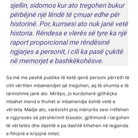
sjellin, sidomos kur ato tregohen bukur
përbëjnë një lëndë të çmuar edhe për
historinë. Por, kurrsesi ato nuk janë vetë
historia. Rëndesa e vlerës së tyre ka një
raport proporcional me rëndësinë
ngjarjes a personit, i cili ka pasë çukitë
në memorjet e bashkëkohësve.
Sa më me peshë publike të ketë qenë personi përreth të
cilit vërtiten mbamendjet që tregohen, aq të shumta e të
larmishme janë ato. Mirëpo, jo kurdoherë gjithëçka
mbahet mend e thuhet si mbamendje është vetë e
vërteta. Madje ato, varësisht prej mënyrës sesi rrëfehen
e ngjyresës së përshkrimit bisedor, gjithmonë i largohen
të vërtetës dhe dashtë e pa dashtë kthehen në legjenda
e fillojnë e krijojnë mitet.