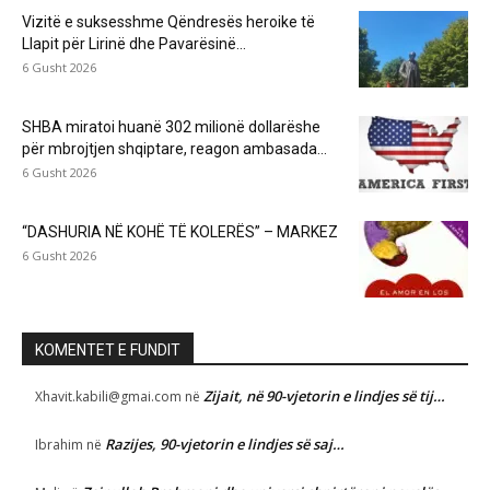
Vizitë e suksesshme Qëndresës heroike të
Llapit për Lirinë dhe Pavarësinë...
6 Gusht 2026
SHBA miratoi huanë 302 milionë dollarëshe
për mbrojtjen shqiptare, reagon ambasada...
6 Gusht 2026
“DASHURIA NË KOHË TË KOLERËS” – MARKEZ
6 Gusht 2026
KOMENTET E FUNDIT
Zijait, në 90-vjetorin e lindjes së tij…
Xhavit.kabili@gmai.com
në
Razijes, 90-vjetorin e lindjes së saj…
Ibrahim
në