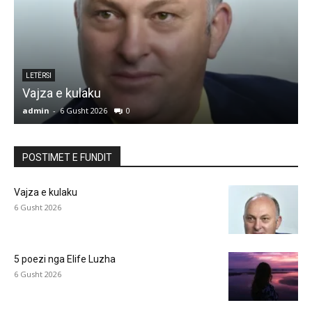
LETËRSI
5 poezi nga Elife Luzha
L
admin
-
6 Gusht 2026
0
a
POSTIMET E FUNDIT
Vajza e kulaku
6 Gusht 2026
5 poezi nga Elife Luzha
6 Gusht 2026