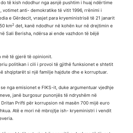
 do të kish ndodhur nga asnjë pushtim i huaj ndërtime
, votimet anti- demokratike të vitit 1996, rrënimi i
jedia e Gërdecit, vrasjet para kryeministrisë të 21 janarit
2
350 km
det, kanë ndodhur në kohën kur në drejtimin e
enë Sali Berisha, ndërsa ai ende vazhdon të bëjë
n më të gjerë të opinionit.
iu politikan i cili i provoi të gjithë funksionet e shtetit
ë shqiptarët si një familje hajdute dhe e korruptuar.
 se nga emisionet e FIKS-it, duke argumentuar vjedhje
imeve, janë burgosur punonjës të ndryshëm në
it Dritan Prifti për korrupsion në masën 700 mijë euro
hkua. Atë e mori në mbrojtje ish- kryeministri i vendit
everia.