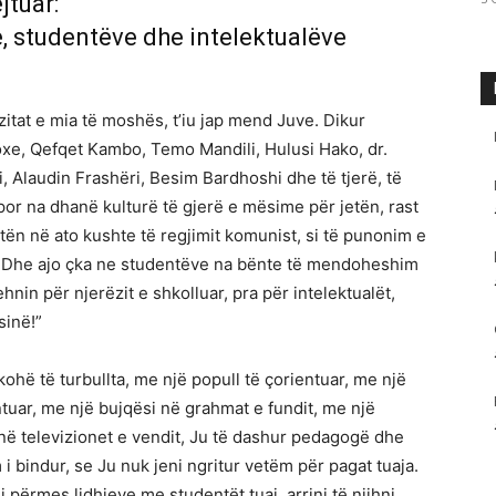
jtuar:
 studentëve dhe intelektualëve
itat e mia të moshës, t’iu jap mend Juve. Dikur
oxe, Qefqet Kambo, Temo Mandili, Hulusi Hako, dr.
li, Alaudin Frashëri, Besim Bardhoshi dhe të tjerë, të
 por na dhanë kulturë të gjerë e mësime për jetën, rast
etën në ato kushte të regjimit komunist, si të punonim e
a. Dhe ajo çka ne studentëve na bënte të mendoheshim
hnin për njerëzit e shkolluar, pra për intelektualët,
sinë!”
kohë të turbullta, me një popull të çorientuar, me një
ntuar, me një bujqësi në grahmat e fundit, me një
 në televizionet e vendit, Ju të dashur pedagogë dhe
i bindur, se Ju nuk jeni ngritur vetëm për pagat tuaja.
 përmes lidhjeve me studentët tuaj, arrini të njihni