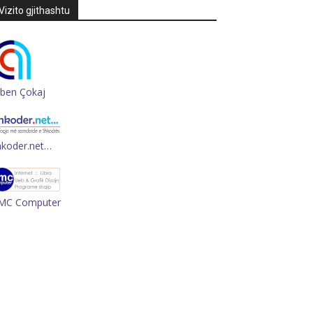
Vizito gjithashtu
rben Çokaj
hkoder.net…
MC Computer