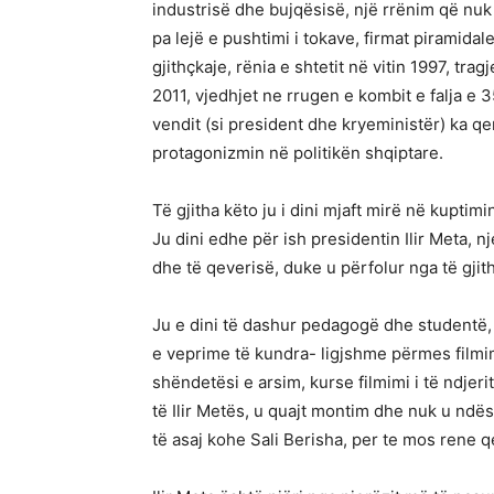
industrisë dhe bujqësisë, një rrënim që nuk
pa lejë e pushtimi i tokave, firmat piramidale
gjithçkaje, rënia e shtetit në vitin 1997, trag
2011, vjedhjet ne rrugen e kombit e falja e 
vendit (si president dhe kryeministër) ka q
protagonizmin në politikën shqiptare.
Të gjitha këto ju i dini mjaft mirë në kuptimi
Ju dini edhe për ish presidentin Ilir Meta, njer
dhe të qeverisë, duke u përfolur nga të gjith
Ju e dini të dashur pedagogë dhe studentë,
e veprime të kundra- ligjshme përmes film
shëndetësi e arsim, kurse filmimi i të ndjer
të Ilir Metës, u quajt montim dhe nuk u ndës
të asaj kohe Sali Berisha, per te mos rene q