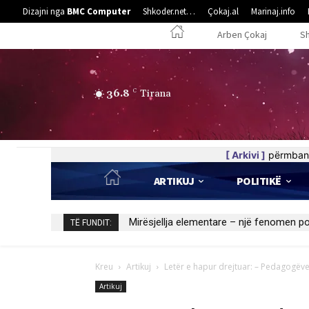
Dizajni nga
BMC Computer
Shkoder.net…
Çokaj.al
Marinaj.info
Arben Çokaj
S
36.8
C
Tirana
[ Arkivi ]
përmban 
ARTIKUJ
POLITIKË
Kedhi i kulakut
TË FUNDIT:
Kreu
Artikuj
Letër e hapur drejtuar: – Pedagogëve
Artikuj