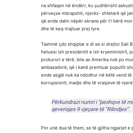
na shfaqen në ëndërr, ku çuditërisht askush n
përveçse mbrapshti, njerëz- shtetarë që janë
që ende dalin nëpër ekrane për t’i bërë moral
dhe të keq-trajtuar prej tyre.
Tashmë çdo shqiptar e di se si drejtoi Sali B
hetuesi ish presidentit e ish kryeministrit, 
prokurori e tërë, bile as Amerika nuk po mu
ambasadorë, që i kanë premtuar popullit shqi
ende asgjë nuk ka ndodhur në këtë vend të 
korrupsionit, madje dhe të vrasjeve të njerë
Përkundrazi numri i “peshqve të m
qeverisjes 9 vjeçare të “Rilindjes”.
Por unë dua të them, se të gjitha ngjarjet e 