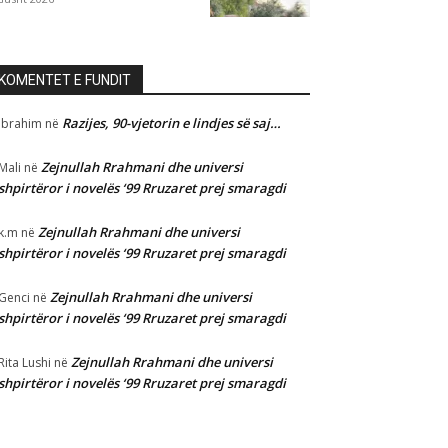
KOMENTET E FUNDIT
Razijes, 90-vjetorin e lindjes së saj…
Ibrahim
në
Zejnullah Rrahmani dhe universi
Mali
në
shpirtëror i novelës ‘99 Rruzaret prej smaragdi
Zejnullah Rrahmani dhe universi
k.m
në
shpirtëror i novelës ‘99 Rruzaret prej smaragdi
Zejnullah Rrahmani dhe universi
Genci
në
shpirtëror i novelës ‘99 Rruzaret prej smaragdi
Zejnullah Rrahmani dhe universi
Rita Lushi
në
shpirtëror i novelës ‘99 Rruzaret prej smaragdi