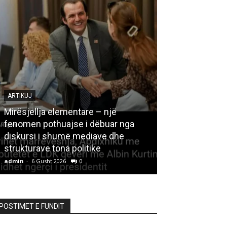
ARTIKUJ
Mirësjellja elementare – një
fenomen pothuajse i dëbuar nga
LETËRSI
diskursi i shumë mediave dhe
strukturave tona politike
Kedhi i kulakut
admin
-
6 Gusht 2026
0
admin
-
6 Gusht 20
POSTIMET E FUNDIT