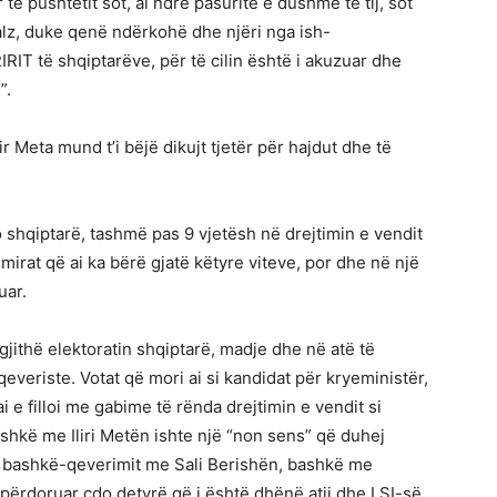
 të pushtetit sot, ai ndrë pasuritë e dushme të tij, sot
alz, duke qenë ndërkohë dhe njëri nga ish-
RIT të shqiptarëve, për të cilin është i akuzuar dhe
”.
r Meta mund t’i bëjë dikujt tjetër për hajdut dhe të
o shqiptarë, tashmë pas 9 vjetësh në drejtimin e vendit
mirat që ai ka bërë gjatë këtyre viteve, por dhe në një
uar.
jithë elektoratin shqiptarë, madje dhe në atë të
qeveriste. Votat që mori ai si kandidat për kryeministër,
 e filloi me gabime të rënda drejtimin e vendit si
shkë me Iliri Metën ishte një “non sens” që duhej
të bashkë-qeverimit me Sali Berishën, bashkë me
shpërdoruar çdo detyrë që i është dhënë atij dhe LSI-së.