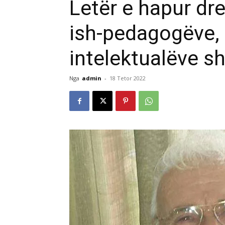
Letër e hapur dr
ish-pedagogëve,
intelektualëve s
Nga
admin
-
18 Tetor 2022