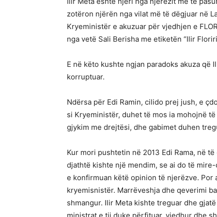
Ilir Meta është njëri nga njerëzit më të pasur
zotëron njërën nga vilat më të dëgjuar në L
Kryeministër e akuzuar për vjedhjen e FLORI
nga vetë Sali Berisha me etiketën “Ilir Floriri
E në këto kushte ngjan paradoks akuza që Ili
korruptuar.
Ndërsa për Edi Ramin, cilido prej jush, e çd
si Kryeministër, duhet të mos ia mohojnë të 
gjykim me drejtësi, dhe gabimet duhen treg
Kur mori pushtetin në 2013 Edi Rama, në të g
djathtë kishte një mendim, se ai do të mire-
e konfirmuan këtë opinion të njerëzve. Por ai
kryemisnistër. Marrëveshja dhe qeverimi ba
shmangur. Ilir Meta kishte treguar dhe gja
ministrat e tij duke përfituar, vjedhur dhe 