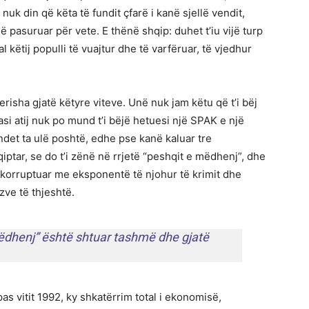
uk din që këta të fundit çfarë i kanë sjellë vendit,
 pasuruar për vete. E thënë shqip: duhet t’iu vijë turp
 këtij populli të vuajtur dhe të varfëruar, të vjedhur
erisha gjatë këtyre viteve. Unë nuk jam këtu që t’i bëj
pasi atij nuk po mund t’i bëjë hetuesi një SPAK e një
ndet ta ulë poshtë, edhe pse kanë kaluar tre
ptar, se do t’i zënë në rrjetë “peshqit e mëdhenj”, dhe
korruptuar me eksponentë të njohur të krimit dhe
zve të thjeshtë.
ëdhenj” është shtuar tashmë dhe gjatë
pas vitit 1992, ky shkatërrim total i ekonomisë,