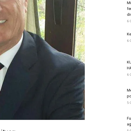
Mi
fe
di
6 
Ke
6 
K
H
6 
Me
po
5 
Fu
ag
5 