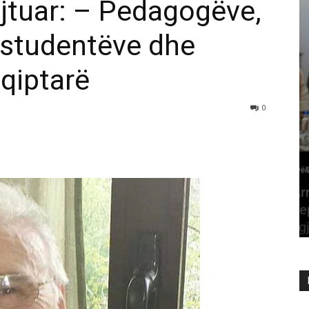
ejtuar: – Pedagogëve,
 studentëve dhe
hqiptarë
0