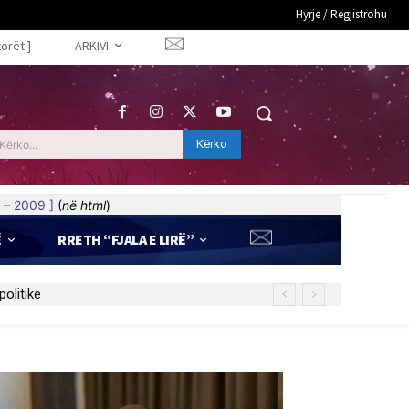
Hyrje / Regjistrohu
torët ]
ARKIVI
Kërko
Kërko...
 – 2009 ]
(
në html
)
Ë
RRETH “FJALA E LIRË”