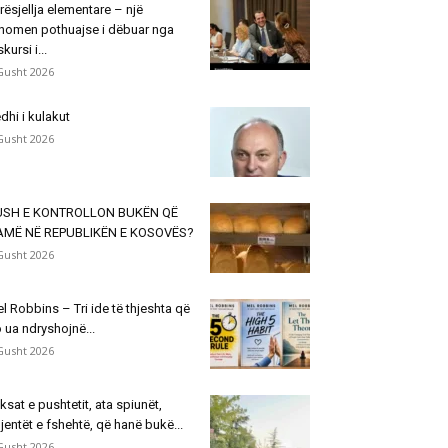
rësjellja elementare – një
nomen pothuajse i dëbuar nga
skursi i...
Gusht 2026
dhi i kulakut
Gusht 2026
USH E KONTROLLON BUKËN QË
AMË NË REPUBLIKËN E KOSOVËS?
Gusht 2026
l Robbins – Tri ide të thjeshta që
 ua ndryshojnë...
Gusht 2026
ksat e pushtetit, ata spiunët,
jentët e fshehtë, që hanë bukë...
Gusht 2026