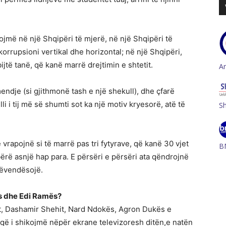
ojmë në një Shqipëri të mjerë, në një Shqipëri të
korrupsioni vertikal dhe horizontal; në një Shqipëri,
bijtë tanë, që kanë marrë drejtimin e shtetit.
A
endje (si gjithmonë tash e një shekull), dhe çfarë
i i tij më së shumti sot ka një motiv kryesorë, atë të
S
 vrapojnë si të marrë pas tri fytyrave, që kanë 30 vjet
B
ërë asnjë hap para. E përsëri e përsëri ata qëndrojnë
 zëvendësojë.
ës dhe Edi Ramës?
ut, Dashamir Shehit, Nard Ndokës, Agron Dukës e
t që i shikojmë nëpër ekrane televizoresh ditën,e natën