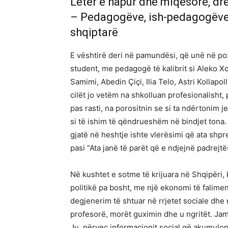
Letër e hapur dhe miqësore, dre
– Pedagogëve, ish-pedagogëve,
shqiptarë
E vështirë deri në pamundësi, që unë në poz
student, me pedagogë të kalibrit si Aleko X
Samimi, Abedin Çiçi, Ilia Telo, Astri Kollapol
cilët jo vetëm na shkolluan profesionalisht,
pas rasti, na porositnin se si ta ndërtonim j
si të ishim të qëndrueshëm në bindjet ton
gjatë në heshtje ishte vlerësimi që ata shpre
pasi “Ata janë të parët që e ndjejnë padrejtë
Në kushtet e sotme të krijuara në Shqipëri, 
politikë pa bosht, me një ekonomi të falime
degjenerim të shtuar në rrjetet sociale dhe
profesorë, morët guximin dhe u ngritët. Jam 
Ju, përveç informacionit social që akumuloni