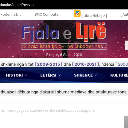
MundusArtiumPress.us
hkoder.net…
BMC Computer
[ Au
[ Libra NëLinjë ]
E enjte, 6 Gusht 2026
shkrime nga vitet
[ 2009-2015 ]
dhe
[ 2016-2021 ]
, ndërsa
[ 2003
HISTORI
LETËRSI
SHKENCË
KULTUR
, ish-pedagogëve, studentëve dhe intelektualëve shqiptarë