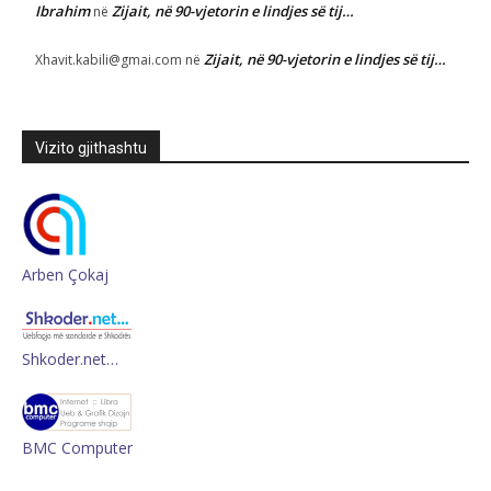
Ibrahim
Zijait, në 90-vjetorin e lindjes së tij…
në
Zijait, në 90-vjetorin e lindjes së tij…
Xhavit.kabili@gmai.com
në
Vizito gjithashtu
Arben Çokaj
Shkoder.net…
BMC Computer