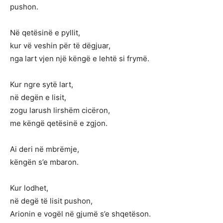
pushon.
Në qetësinë e pyllit,
kur vë veshin për të dëgjuar,
nga lart vjen një këngë e lehtë si frymë.
Kur ngre sytë lart,
në degën e lisit,
zogu larush lirshëm cicëron,
me këngë qetësinë e zgjon.
Ai deri në mbrëmje,
këngën s’e mbaron.
Kur lodhet,
në degë të lisit pushon,
Arionin e vogël në gjumë s’e shqetëson.