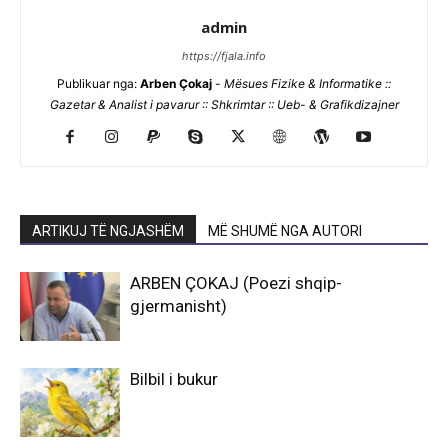
admin
https://fjala.info
Publikuar nga:
Arben Çokaj
-
Mësues Fizike & Informatike ::
Gazetar & Analist i pavarur :: Shkrimtar :: Ueb- & Grafikdizajner
ARTIKUJ TË NGJASHËM
MË SHUMË NGA AUTORI
ARBEN ÇOKAJ (Poezi shqip-
gjermanisht)
Bilbil i bukur