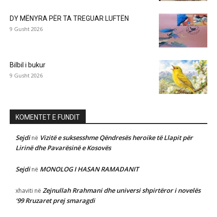
DY MËNYRA PËR TA TREGUAR LUFTËN
9 Gusht 2026
Bilbil i bukur
9 Gusht 2026
KOMENTET E FUNDIT
Sejdi
Vizitë e suksesshme Qëndresës heroike të Llapit për
në
Lirinë dhe Pavarësinë e Kosovës
Sejdi
MONOLOG I HASAN RAMADANIT
në
Zejnullah Rrahmani dhe universi shpirtëror i novelës
xhaviti
në
‘99 Rruzaret prej smaragdi