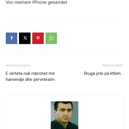
Von meinem iPhone gesendet
Artikulli përpara
Artikulli tjetër
E vërteta nuk mbrohet me
Rruga jote pa kthim…
hamendje dhe përvetësim