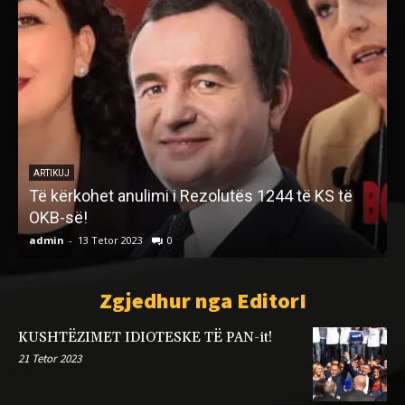
ARTIKUJ
MINESOTA E MINNEAPOLIS VENDE TË
LIQENEVE DHE FITZGERALD-it
admin
-
4 Dhjetor 2024
0
a
Zgjedhur nga EditorI
KUSHTËZIMET IDIOTESKE TË PAN-it!
21 Tetor 2023