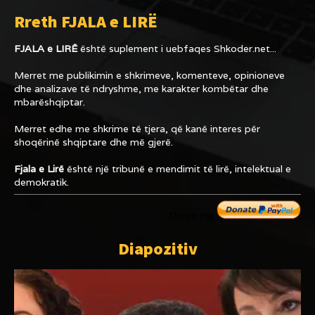
Rreth FJALA e LIRË
FJALA e LIRË
është suplement i uebfaqes
Shkoder.net...
Merret me publikimin e shkrimeve, komenteve, opinioneve
dhe analizave të ndryshme, me karakter kombëtar dhe
mbarëshqiptar.
Merret edhe me shkrime të tjera, që kanë interes për
shoqërinë shqiptare dhe më gjerë.
Fjala e Lirë
është një tribunë e mendimit të lirë, intelektual e
demokratik.
Dhuro me
Diapozitiv