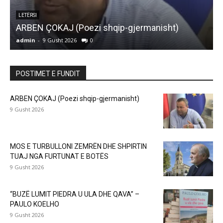
ARTIKUJ
MOS E TURBULLONI ZEMRËN DHE SHPIRTIN
TUAJ NGA FURTUNAT E BOTËS
admin
-
9 Gusht 2026
0
a
POSTIMET E FUNDIT
ARBEN ÇOKAJ (Poezi shqip-gjermanisht)
9 Gusht 2026
MOS E TURBULLONI ZEMRËN DHE SHPIRTIN
TUAJ NGA FURTUNAT E BOTËS
9 Gusht 2026
“BUZË LUMIT PIEDRA U ULA DHE QAVA” –
PAULO KOELHO
9 Gusht 2026