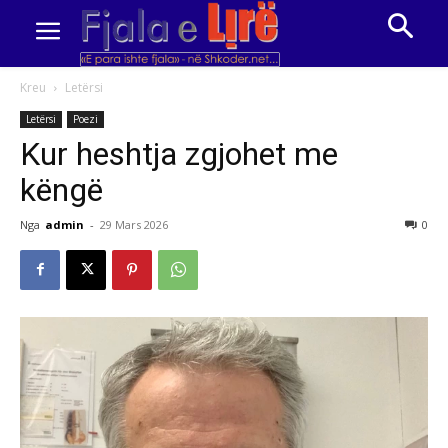
Kreu
Letërsi
Letërsi
Poezi
Kur heshtja zgjohet me
këngë
Nga
admin
-
29 Mars 2026
0