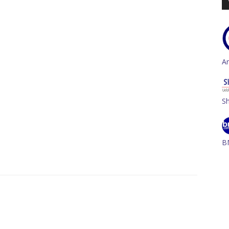
A
S
B