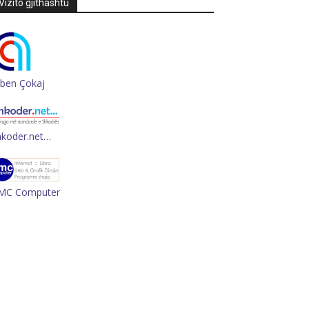
Vizito gjithashtu
rben Çokaj
hkoder.net…
MC Computer