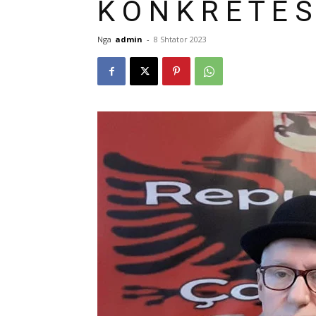
K O N K R E T Ë S 
Nga
admin
-
8 Shtator 2023