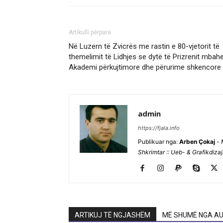
Artikulli përpara
Në Luzern të Zvicrës me rastin e 80-vjetorit të
themelimit të Lidhjes se dytë të Prizrenit mbah
Akademi përkujtimore dhe përurime shkencore
admin
https://fjala.info
Publikuar nga:
Arben Çokaj
-
Shkrimtar :: Ueb- & Grafikdiza
ARTIKUJ TË NGJASHËM
MË SHUMË NGA AU