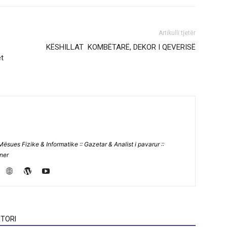
Artikulli tjetër
KËSHILLAT KOMBËTARË, DEKOR I QEVERISË
et
Mësues Fizike & Informatike :: Gazetar & Analist i pavarur ::
jner
TORI