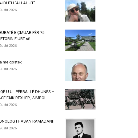
JDUTI I “ALLAHUT”
Gusht 2026
HURATË E ÇMUAR PËR 75
ETORIN E UBT-së
Gusht 2026
a me qostek
Gusht 2026
 QË U UL PËRBALLË DHUNËS –
CË FAIK REXHEPI, SIMBOL...
Gusht 2026
ONOLOG I HASAN RAMADANIT
Gusht 2026