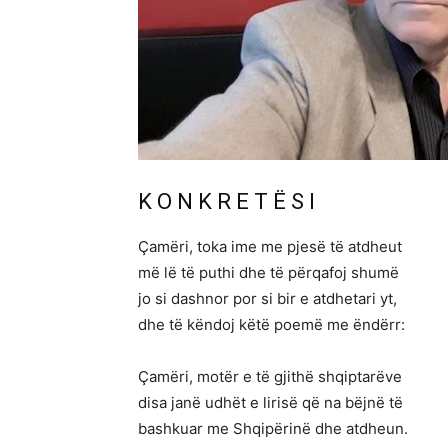
K O N K R E T Ë S I
Çamëri, toka ime me pjesë të atdheut
më lë të puthi dhe të përqafoj shumë
jo si dashnor por si bir e atdhetari yt,
dhe të këndoj këtë poemë me ëndërr:
Çamëri, motër e të gjithë shqiptarëve
disa janë udhët e lirisë që na bëjnë të
bashkuar me Shqipërinë dhe atdheun.