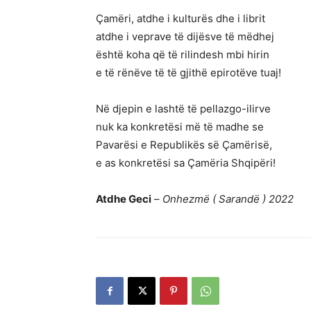
Çamëri, atdhe i kulturës dhe i librit
atdhe i veprave të dijësve të mëdhej
është koha që të rilindesh mbi hirin
e të rënëve të të gjithë epirotëve tuaj!
Në djepin e lashtë të pellazgo-ilirve
nuk ka konkretësi më të madhe se
Pavarësi e Republikës së Çamërisë,
e as konkretësi sa Çamëria Shqipëri!
Atdhe Geci
–
Onhezmë ( Sarandë ) 2022