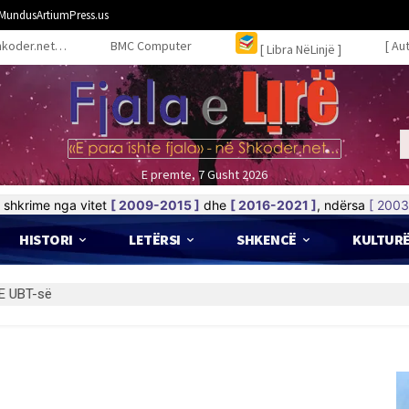
MundusArtiumPress.us
hkoder.net…
BMC Computer
[ Au
[ Libra NëLinjë ]
E premte, 7 Gusht 2026
shkrime nga vitet
[ 2009-2015 ]
dhe
[ 2016-2021 ]
, ndërsa
[ 2003
HISTORI
LETËRSI
SHKENCË
KULTUR
 UBT-së