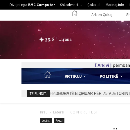
Dizajni nga
BMC Computer
Shkoder.net…
Çokaj.al
Marinaj.info
Arben Çokaj
S
35.6
C
Tirana
[ Arkivi ]
përmban 
ARTIKUJ
POLITIKË
DHURATË E ÇMUAR PËR 75 VJETORIN E
TË FUNDIT:
Kreu
Letërsi
K O N K R E T Ë S I
Letërsi
Poezi