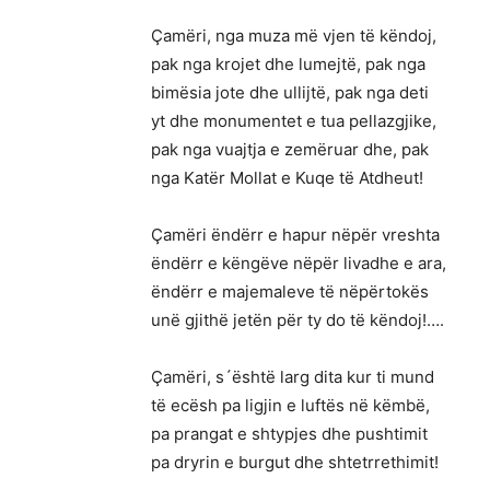
Çamëri, nga muza më vjen të këndoj,
pak nga krojet dhe lumejtë, pak nga
bimësia jote dhe ullijtë, pak nga deti
yt dhe monumentet e tua pellazgjike,
pak nga vuajtja e zemëruar dhe, pak
nga Katër Mollat e Kuqe të Atdheut!
Çamëri ëndërr e hapur nëpër vreshta
ëndërr e këngëve nëpër livadhe e ara,
ëndërr e majemaleve të nëpërtokës
unë gjithë jetën për ty do të këndoj!….
Çamëri, s´është larg dita kur ti mund
të ecësh pa ligjin e luftës në këmbë,
pa prangat e shtypjes dhe pushtimit
pa dryrin e burgut dhe shtetrrethimit!