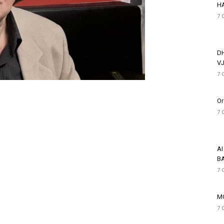
HA
7 
D
VJ
7 
Or
7 
AI
BA
7 
M
7 