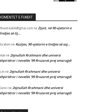
KOMENTET E FUNDIT
Zijait, në 90-vjetorin e
Xhavit.kabili@gmai.com
në
lindjes së tij…
Razijes, 90-vjetorin e lindjes së saj…
Ibrahim
në
Zejnullah Rrahmani dhe universi
Mali
në
shpirtëror i novelës ‘99 Rruzaret prej smaragdi
Zejnullah Rrahmani dhe universi
k.m
në
shpirtëror i novelës ‘99 Rruzaret prej smaragdi
Zejnullah Rrahmani dhe universi
Genci
në
shpirtëror i novelës ‘99 Rruzaret prej smaragdi