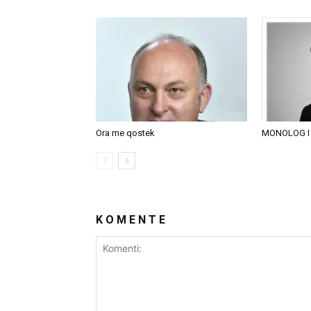
Ora me qostek
MONOLOG I
K O M E N T E