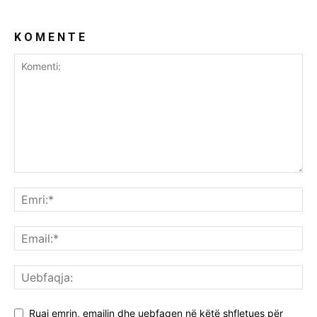
K O M E N T E
Ruaj emrin, emailin dhe uebfaqen në këtë shfletues për