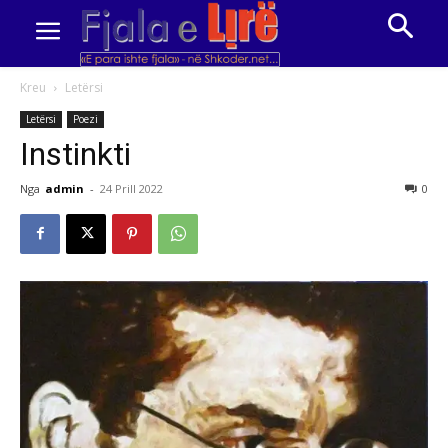
Kreu
Letërsi
Letërsi
Poezi
Instinkti
Nga
admin
-
24 Prill 2022
0