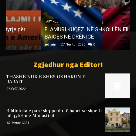
ARTIKUJ
FLAMURI KUQEZI NË SHKOLLËN FILLORE TË
BAICËS NË DRENICË
admin
-
27 Nëntor 2025
0
a
Zgjedhur nga EditorI
THASHË NUK E SHES OXHAKUN E
BABAIT
27 Prill 2022
Biblioteka e parë shqipe do të hapet së shpejti
në qytetin e Manastirit
18 Janar 2023