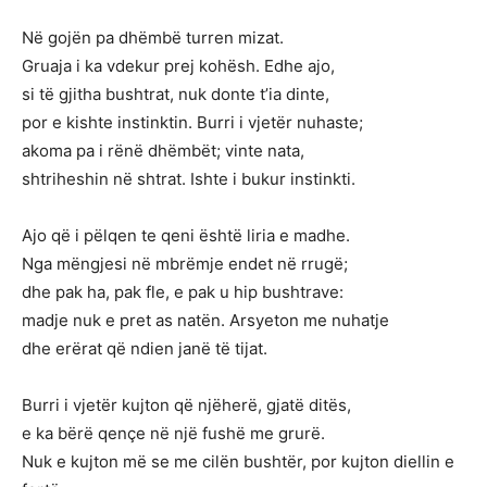
Në gojën pa dhëmbë turren mizat.
Gruaja i ka vdekur prej kohësh. Edhe ajo,
si të gjitha bushtrat, nuk donte t’ia dinte,
por e kishte instinktin. Burri i vjetër nuhaste;
akoma pa i rënë dhëmbët; vinte nata,
shtriheshin në shtrat. Ishte i bukur instinkti.
Ajo që i pëlqen te qeni është liria e madhe.
Nga mëngjesi në mbrëmje endet në rrugë;
dhe pak ha, pak fle, e pak u hip bushtrave:
madje nuk e pret as natën. Arsyeton me nuhatje
dhe erërat që ndien janë të tijat.
Burri i vjetër kujton që njëherë, gjatë ditës,
e ka bërë qençe në një fushë me grurë.
Nuk e kujton më se me cilën bushtër, por kujton diellin e