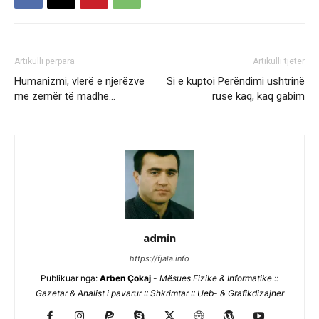
Artikulli përpara
Artikulli tjetër
Humanizmi, vlerë e njerëzve
Si e kuptoi Perëndimi ushtrinë
me zemër të madhe…
ruse kaq, kaq gabim
admin
https://fjala.info
Publikuar nga:
Arben Çokaj
-
Mësues Fizike & Informatike ::
Gazetar & Analist i pavarur :: Shkrimtar :: Ueb- & Grafikdizajner