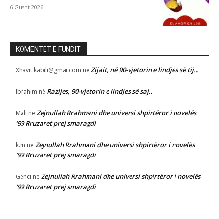
6 Gusht 2026
KOMENTET E FUNDIT
Zijait, në 90-vjetorin e lindjes së tij…
Xhavit.kabili@gmai.com
në
Razijes, 90-vjetorin e lindjes së saj…
Ibrahim
në
Zejnullah Rrahmani dhe universi shpirtëror i novelës
Mali
në
‘99 Rruzaret prej smaragdi
Zejnullah Rrahmani dhe universi shpirtëror i novelës
k.m
në
‘99 Rruzaret prej smaragdi
Zejnullah Rrahmani dhe universi shpirtëror i novelës
Genci
në
‘99 Rruzaret prej smaragdi