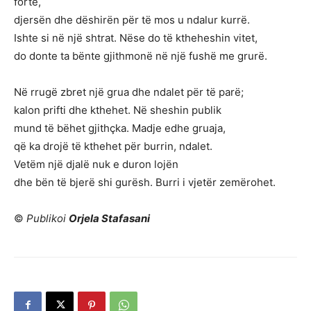
fortë,
djersën dhe dëshirën për të mos u ndalur kurrë.
Ishte si në një shtrat. Nëse do të ktheheshin vitet,
do donte ta bënte gjithmonë në një fushë me grurë.
Në rrugë zbret një grua dhe ndalet për të parë;
kalon prifti dhe kthehet. Në sheshin publik
mund të bëhet gjithçka. Madje edhe gruaja,
që ka drojë të kthehet për burrin, ndalet.
Vetëm një djalë nuk e duron lojën
dhe bën të bjerë shi gurësh. Burri i vjetër zemërohet.
©
Publikoi
Orjela Stafasani