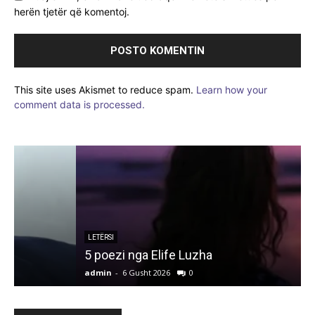
herën tjetër që komentoj.
This site uses Akismet to reduce spam.
Learn how your
comment data is processed.
LETËRSI
5 poezi nga Elife Luzha
L
admin
-
6 Gusht 2026
0
a