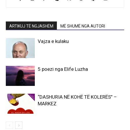
ARTIKUJ TË NGJASHËM
MË SHUMË NGA AUTORI
Vajza e kulaku
5 poezi nga Elife Luzha
“DASHURIA NË KOHË TË KOLERËS” –
MARKEZ