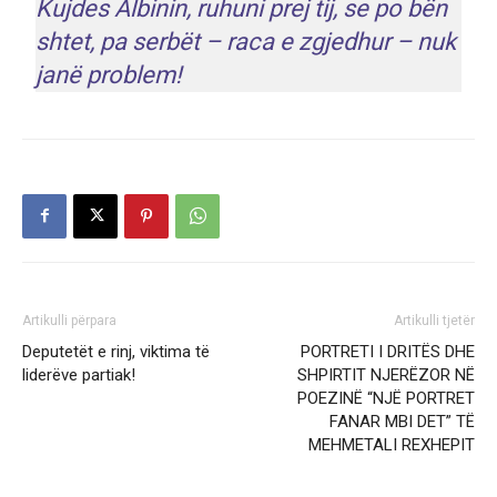
Kujdes Albinin, ruhuni prej tij, se po bën
shtet, pa serbët – raca e zgjedhur – nuk
janë problem!
Artikulli përpara
Artikulli tjetër
Deputetët e rinj, viktima të
PORTRETI I DRITËS DHE
liderëve partiak!
SHPIRTIT NJERËZOR NË
POEZINË “NJË PORTRET
FANAR MBI DET” TË
MEHMETALI REXHEPIT