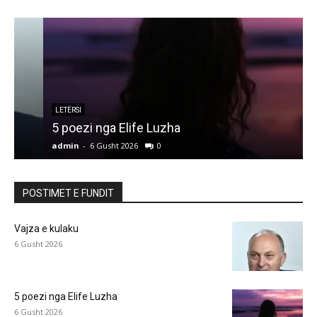
LETËRSI
5 poezi nga Elife Luzha
L
admin
-
6 Gusht 2026
0
a
POSTIMET E FUNDIT
Vajza e kulaku
6 Gusht 2026
5 poezi nga Elife Luzha
6 Gusht 2026