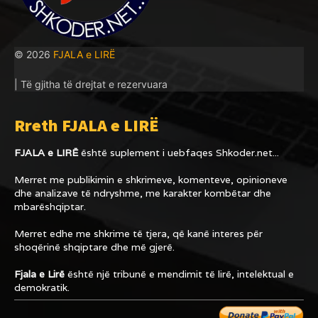
© 2026
FJALA e LIRË
| Të gjitha të drejtat e rezervuara
Rreth FJALA e LIRË
FJALA e LIRË
është suplement i uebfaqes
Shkoder.net...
Merret me publikimin e shkrimeve, komenteve, opinioneve
dhe analizave të ndryshme, me karakter kombëtar dhe
mbarëshqiptar.
Merret edhe me shkrime të tjera, që kanë interes për
shoqërinë shqiptare dhe më gjerë.
Fjala e Lirë
është një tribunë e mendimit të lirë, intelektual e
demokratik.