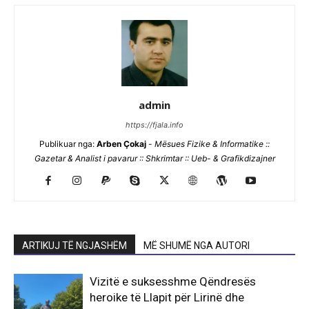
admin
https://fjala.info
Publikuar nga:
Arben Çokaj
-
Mësues Fizike & Informatike ::
Gazetar & Analist i pavarur :: Shkrimtar :: Ueb- & Grafikdizajner
ARTIKUJ TË NGJASHËM
MË SHUMË NGA AUTORI
Vizitë e suksesshme Qëndresës
heroike të Llapit për Lirinë dhe