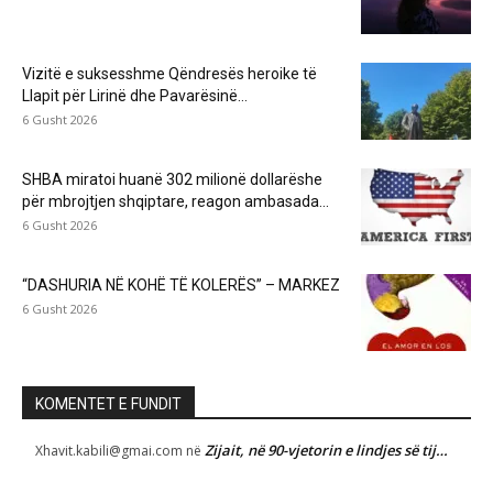
Vizitë e suksesshme Qëndresës heroike të
Llapit për Lirinë dhe Pavarësinë...
6 Gusht 2026
SHBA miratoi huanë 302 milionë dollarëshe
për mbrojtjen shqiptare, reagon ambasada...
6 Gusht 2026
“DASHURIA NË KOHË TË KOLERËS” – MARKEZ
6 Gusht 2026
KOMENTET E FUNDIT
Zijait, në 90-vjetorin e lindjes së tij…
Xhavit.kabili@gmai.com
në