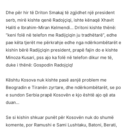
Dhe për hir të Driton Smakaj të zgjidhet një president
serb, mirë kishte qenë Radojçiqi, ishte kënaqë Xhavit
Haliti e Ibrahim-Miran Kelmendi… Dritoni kishte thënë:
“keni folë në telefon me Radijçiqin ju tradhëtarë”, edhe
pae këta tjerët me përkrahje edhe nga ndërkombëtarët e
kishin bërë Radijçiqin president, prapë fajin do e kishte
Minoza Kusari, pss ajo ka folë në telefon dikur me të,
duke i thënë: Gospodin Radojçiq!
Kështu Kosova nuk kishte pasë asnjë problem me
Beogradin e Tiranën zyrtare, dhe ndërkombëtarët, se po
e sundon Serbia prapë Kosovën e kjo është ajo që ata
duan…
Se si kishin shkuar punët për Kosovën nuk do shumë
komente, por Ramushi e Sami Lushtaku, Batoni, Berati,