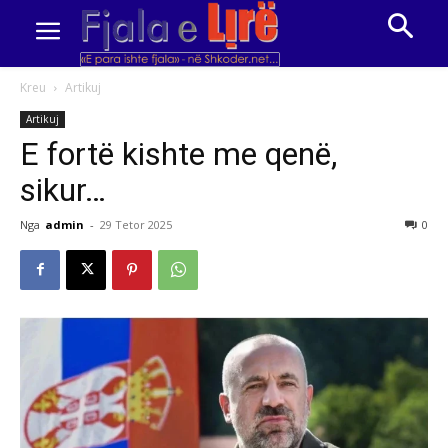
Kreu
Artikuj
Artikuj
E fortë kishte me qenë,
sikur…
Nga
admin
-
29 Tetor 2025
0