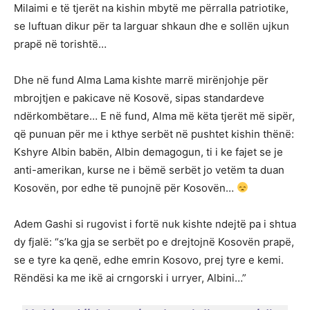
Milaimi e të tjerët na kishin mbytë me përralla patriotike,
se luftuan dikur për ta larguar shkaun dhe e sollën ujkun
prapë në torishtë…
Dhe në fund Alma Lama kishte marrë mirënjohje për
mbrojtjen e pakicave në Kosovë, sipas standardeve
ndërkombëtare… E në fund, Alma më këta tjerët më sipër,
që punuan për me i kthye serbët në pushtet kishin thënë:
Kshyre Albin babën, Albin demagogun, ti i ke fajet se je
anti-amerikan, kurse ne i bëmë serbët jo vetëm ta duan
Kosovën, por edhe të punojnë për Kosovën…
Adem Gashi si rugovist i fortë nuk kishte ndejtë pa i shtua
dy fjalë: “s’ka gja se serbët po e drejtojnë Kosovën prapë,
se e tyre ka qenë, edhe emrin Kosovo, prej tyre e kemi.
Rëndësi ka me ikë ai crngorski i urryer, Albini…”