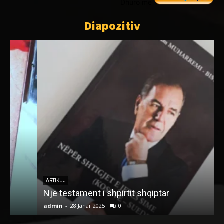
Dhuro me
Diapozitiv
S
H
ARTIKUJ
Një testament i shpirtit shqiptar
T
admin
-
28 Janar 2025
0
a