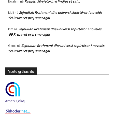
Razijes, 90-vjetorin e lindjes së saj…
Ibrahim
në
Zejnullah Rrahmani dhe universi shpirtëror i novelës
Mali
në
‘99 Rruzaret prej smaragdi
Zejnullah Rrahmani dhe universi shpirtëror i novelës
k.m
në
‘99 Rruzaret prej smaragdi
Zejnullah Rrahmani dhe universi shpirtëror i novelës
Genci
në
‘99 Rruzaret prej smaragdi
Vizito gjithashtu
Arben Çokaj