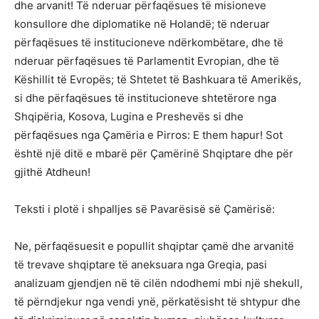
dhe arvanit! Të nderuar përfaqësues të misioneve
konsullore dhe diplomatike në Holandë; të nderuar
përfaqësues të institucioneve ndërkombëtare, dhe të
nderuar përfaqësues të Parlamentit Evropian, dhe të
Këshillit të Evropës; të Shtetet të Bashkuara të Amerikës,
si dhe përfaqësues të institucioneve shtetërore nga
Shqipëria, Kosova, Lugina e Preshevës si dhe
përfaqësues nga Çamëria e Pirros: E them hapur! Sot
është një ditë e mbarë për Çamërinë Shqiptare dhe për
gjithë Atdheun!
Teksti i plotë i shpalljes së Pavarësisë së Çamërisë:
Ne, përfaqësuesit e popullit shqiptar çamë dhe arvanitë
të trevave shqiptare të aneksuara nga Greqia, pasi
analizuam gjendjen në të cilën ndodhemi mbi një shekull,
të përndjekur nga vendi ynë, përkatësisht të shtypur dhe