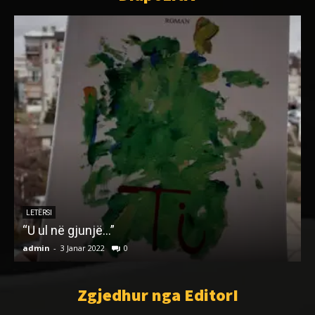
LETËRSI
“U ul në gjunjë…”
B
admin
-
3 Janar 2022
0
a
Zgjedhur nga EditorI