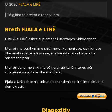
© 2026
FJALA e LIRË
| Të gjitha të drejtat e rezervuara
Rreth FJALA e LIRË
FJALA e LIRË
është suplement i uebfaqes
Shkoder.net...
Merret me publikimin e shkrimeve, komenteve, opinioneve
dhe analizave të ndryshme, me karakter kombëtar dhe
mbarëshqiptar.
Merret edhe me shkrime të tjera, që kanë interes për
shoqërinë shqiptare dhe më gjerë.
Fjala e Lirë
është një tribunë e mendimit të lirë, intelektual e
demokratik.
Dhuro me
Diapozitiv