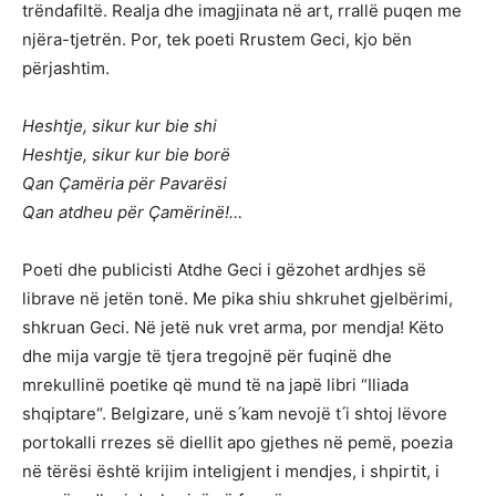
trëndafiltë. Realja dhe imagjinata në art, rrallë puqen me
njëra-tjetrën. Por, tek poeti Rrustem Geci, kjo bën
përjashtim.
Heshtje, sikur kur bie shi
Heshtje, sikur kur bie borë
Qan Çamëria për Pavarësi
Qan atdheu për Çamërinë!…
Poeti dhe publicisti Atdhe Geci i gëzohet ardhjes së
librave në jetën tonë. Me pika shiu shkruhet gjelbërimi,
shkruan Geci. Në jetë nuk vret arma, por mendja! Këto
dhe mija vargje të tjera tregojnë për fuqinë dhe
mrekullinë poetike që mund të na japë libri “Iliada
shqiptare“. Belgizare, unë s ́kam nevojë t ́i shtoj lëvore
portokalli rrezes së diellit apo gjethes në pemë, poezia
në tërësi është krijim inteligjent i mendjes, i shpirtit, i