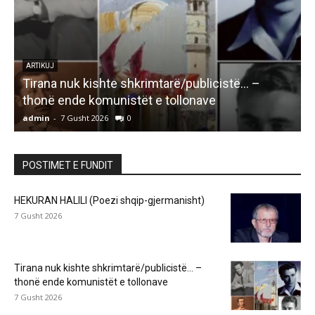
ARTIKUJ
Tirana nuk kishte shkrimtarë/publicistë… –
thonë ende komunistët e tollonave
admin
-
7 Gusht 2026
0
a
POSTIMET E FUNDIT
HEKURAN HALILI (Poezi shqip-gjermanisht)
7 Gusht 2026
Tirana nuk kishte shkrimtarë/publicistë… –
thonë ende komunistët e tollonave
7 Gusht 2026