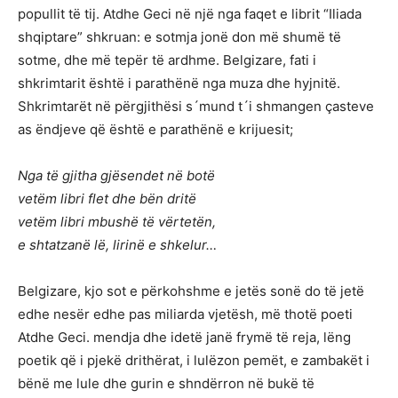
popullit të tij. Atdhe Geci në një nga faqet e librit “Iliada
shqiptare” shkruan: e sotmja jonë don më shumë të
sotme, dhe më tepër të ardhme. Belgizare, fati i
shkrimtarit është i parathënë nga muza dhe hyjnitë.
Shkrimtarët në përgjithësi s´mund t´i shmangen çasteve
as ëndjeve që është e parathënë e krijuesit;
Nga të gjitha gjësendet në botë
vetëm libri flet dhe bën dritë
vetëm libri mbushë të vërtetën,
e shtatzanë lë, lirinë e shkelur…
Belgizare, kjo sot e përkohshme e jetës sonë do të jetë
edhe nesër edhe pas miliarda vjetësh, më thotë poeti
Atdhe Geci. mendja dhe idetë janë frymë të reja, lëng
poetik që i pjekë drithërat, i lulëzon pemët, e zambakët i
bënë me lule dhe gurin e shndërron në bukë të