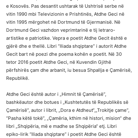
e Kosovës. Pas desantit ushtarak të Ushtrisë serbe në
vitin 1990 mbi Televizionin e Prishtinës, Atdhe Geci në
vitin 1995 mërgohet në Dortmund të Gjermanisë. Në
Dortmund Geci vazhdon veprimtarinë e tij letraro-
artistike e patriotike. Vepra e poetit Atdhe Gecit është e
gjërë dhe e thellë. Libri “Iliada shqiptare” i autorit Atdhe
Gecit bart në poezi dhe poema kohën e poetit. Në 30
tetor 2016 poetit Atdhe Geci, në Kuvendin Gjithë
përfshirës çam dhe arbanit, iu besua Shpallja e Çamërisë,
Republikë.
Atdhe Geci është autor i „Himnit të Çamërisë“,
bashkëautor dhe botues i „Kushtetutës të Republikës së
Çamërisë“, autor i librit, „Dora e Atdheut“,„Trokitje çame“,
“Pasha këtë tokë”, „Çamëria, kthim në histori, mision“ dhe
libri „Shqipëria, më e madhe se Shqipëria“ etj. Libri
epiko-lirik “Iliada shqiptare” i poetit Atdhe Geci është