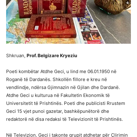
Shkruan,
Prof. Belgizare Kryeziu
Poeti kombëtar Atdhe Geci, u lind me 06.01.1950 në
Roganë të Dardanës. Shkollën fillore e kreu në
vendlindje, ndërsa Gjimnazin në Gjilan dhe Dardanë.
Atdhe Geci u kulturua në Fakultetin Ekonomik të
Universitetit të Prishtinës. Poeti dhe publicisti Rrustem
Geci 15 vjet punoi gazetar, bashkëpunëtorë dhe
redaktorë në disa redaksi të Televizionit të Prishtinës.
Në Televizion, Geci i takonte grupit atdhetar për Çlirimin