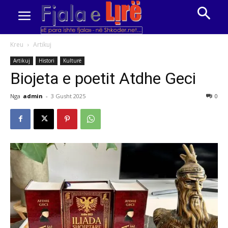
Kreu
Artikuj
Artikuj
Histori
Kulturë
Biojeta e poetit Atdhe Geci
Nga
admin
-
3 Gusht 2025
0