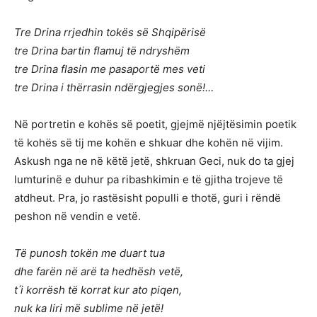
Tre Drina rrjedhin tokës së Shqipërisë
tre Drina bartin flamuj të ndryshëm
tre Drina flasin me pasaportë mes veti
tre Drina i thërrasin ndërgjegjes sonë!…
Në portretin e kohës së poetit, gjejmë njëjtësimin poetik
të kohës së tij me kohën e shkuar dhe kohën në vijim.
Askush nga ne në këtë jetë, shkruan Geci, nuk do ta gjej
lumturinë e duhur pa ribashkimin e të gjitha trojeve të
atdheut. Pra, jo rastësisht populli e thotë, guri i rëndë
peshon në vendin e vetë.
Të punosh tokën me duart tua
dhe farën në arë ta hedhësh vetë,
t ́i korrësh të korrat kur ato piqen,
nuk ka liri më sublime në jetë!