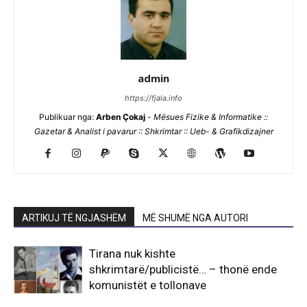
admin
https://fjala.info
Publikuar nga:
Arben Çokaj
-
Mësues Fizike & Informatike ::
Gazetar & Analist i pavarur :: Shkrimtar :: Ueb- & Grafikdizajner
ARTIKUJ TË NGJASHËM
MË SHUMË NGA AUTORI
Tirana nuk kishte
shkrimtarë/publicistë… – thonë ende
komunistët e tollonave