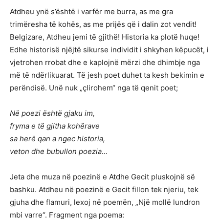
Atdheu ynë s’është i varfër me burra, as me gra
trimëresha të kohës, as me prijës që i dalin zot vendit!
Belgizare, Atdheu jemi të gjithë! Historia ka plotë huqe!
Edhe historisë njëjtë sikurse individit i shkyhen këpucët, i
vjetrohen rrobat dhe e kaplojnë mërzi dhe dhimbje nga
më të ndërlikuarat. Të jesh poet duhet ta kesh bekimin e
perëndisë. Unë nuk „çlirohem“ nga të qenit poet;
Në poezi është gjaku im,
fryma e të gjitha kohërave
sa herë qan a ngec historia,
veton dhe bubullon poezia…
Jeta dhe muza në poezinë e Atdhe Gecit pluskojnë së
bashku. Atdheu në poezinë e Gecit fillon tek njeriu, tek
gjuha dhe flamuri, lexoj në poemën, „Një mollë lundron
mbi varre“. Fragment nga poema: