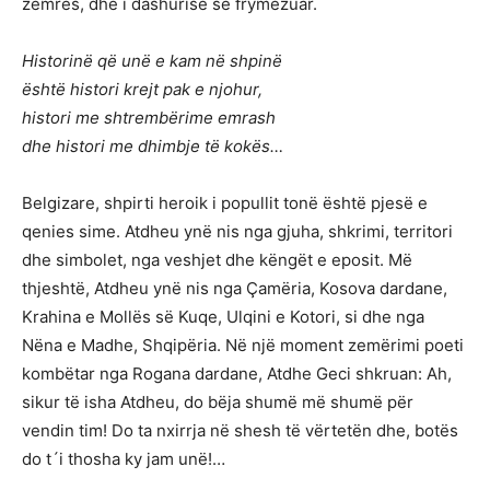
zemrës, dhe i dashurisë së frymëzuar.
Historinë që unë e kam në shpinë
është histori krejt pak e njohur,
histori me shtrembërime emrash
dhe histori me dhimbje të kokës…
Belgizare, shpirti heroik i popullit tonë është pjesë e
qenies sime. Atdheu ynë nis nga gjuha, shkrimi, territori
dhe simbolet, nga veshjet dhe këngët e eposit. Më
thjeshtë, Atdheu ynë nis nga Çamëria, Kosova dardane,
Krahina e Mollës së Kuqe, Ulqini e Kotori, si dhe nga
Nëna e Madhe, Shqipëria. Në një moment zemërimi poeti
kombëtar nga Rogana dardane, Atdhe Geci shkruan: Ah,
sikur të isha Atdheu, do bëja shumë më shumë për
vendin tim! Do ta nxirrja në shesh të vërtetën dhe, botës
do t´i thosha ky jam unë!…