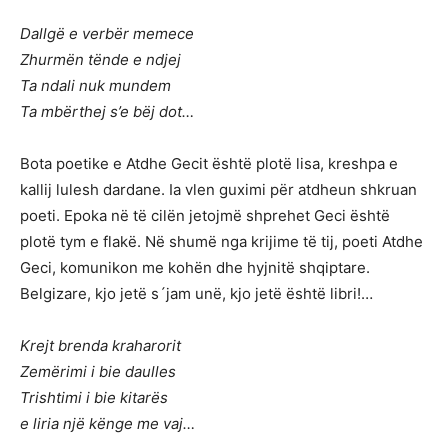
Dallgë e verbër memece
Zhurmën tënde e ndjej
Ta ndali nuk mundem
Ta mbërthej s’e bëj dot…
Bota poetike e Atdhe Gecit është plotë lisa, kreshpa e
kallij lulesh dardane. Ia vlen guximi për atdheun shkruan
poeti. Epoka në të cilën jetojmë shprehet Geci është
plotë tym e flakë. Në shumë nga krijime të tij, poeti Atdhe
Geci, komunikon me kohën dhe hyjnitë shqiptare.
Belgizare, kjo jetë s´jam unë, kjo jetë është libri!…
Krejt brenda kraharorit
Zemërimi i bie daulles
Trishtimi i bie kitarës
e liria një kënge me vaj…