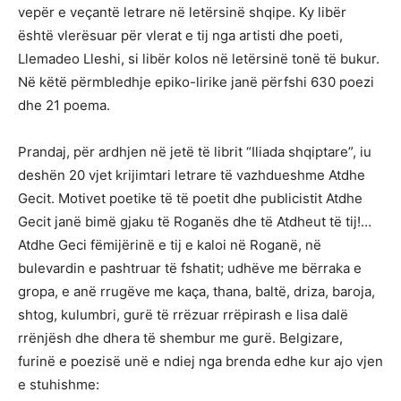
vepër e veçantë letrare në letërsinë shqipe. Ky libër
është vlerësuar për vlerat e tij nga artisti dhe poeti,
Llemadeo Lleshi, si libër kolos në letërsinë tonë të bukur.
Në këtë përmbledhje epiko-lirike janë përfshi 630 poezi
dhe 21 poema.
Prandaj, për ardhjen në jetë të librit “Iliada shqiptare”, iu
deshën 20 vjet krijimtari letrare të vazhdueshme Atdhe
Gecit. Motivet poetike të të poetit dhe publicistit Atdhe
Gecit janë bimë gjaku të Roganës dhe të Atdheut të tij!…
Atdhe Geci fëmijërinë e tij e kaloi në Roganë, në
bulevardin e pashtruar të fshatit; udhëve me bërraka e
gropa, e anë rrugëve me kaça, thana, baltë, driza, baroja,
shtog, kulumbri, gurë të rrëzuar rrëpirash e lisa dalë
rrënjësh dhe dhera të shembur me gurë. Belgizare,
furinë e poezisë unë e ndiej nga brenda edhe kur ajo vjen
e stuhishme: