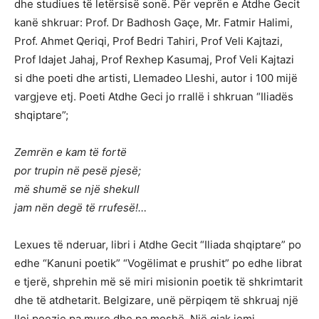
dhe studiues të letërsisë sonë. Për veprën e Atdhe Gecit
kanë shkruar: Prof. Dr Badhosh Gaçe, Mr. Fatmir Halimi,
Prof. Ahmet Qeriqi, Prof Bedri Tahiri, Prof Veli Kajtazi,
Prof Idajet Jahaj, Prof Rexhep Kasumaj, Prof Veli Kajtazi
si dhe poeti dhe artisti, Llemadeo Lleshi, autor i 100 mijë
vargjeve etj. Poeti Atdhe Geci jo rrallë i shkruan “Iliadës
shqiptare”;
Zemrën e kam të fortë
por trupin në pesë pjesë;
më shumë se një shekull
jam nën degë të rrufesë!…
Lexues të nderuar, libri i Atdhe Gecit “Iliada shqiptare” po
edhe “Kanuni poetik” “Vogëlimat e prushit” po edhe librat
e tjerë, shprehin më së miri misionin poetik të shkrimtarit
dhe të atdhetarit. Belgizare, unë përpiqem të shkruaj një
lloj poezie pa mure dhe pa moshë. Një gjak jemi