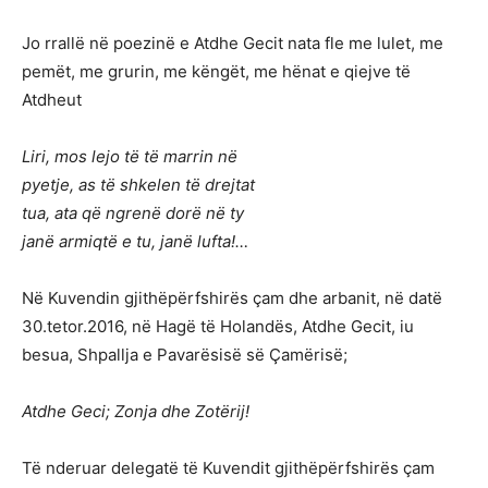
Jo rrallë në poezinë e Atdhe Gecit nata fle me lulet, me
pemët, me grurin, me këngët, me hënat e qiejve të
Atdheut
Liri, mos lejo të të marrin në
pyetje, as të shkelen të drejtat
tua, ata që ngrenë dorë në ty
janë armiqtë e tu, janë lufta!…
Në Kuvendin gjithëpërfshirës çam dhe arbanit, në datë
30.tetor.2016, në Hagë të Holandës, Atdhe Gecit, iu
besua, Shpallja e Pavarësisë së Çamërisë;
Atdhe Geci; Zonja dhe Zotërij!
Të nderuar delegatë të Kuvendit gjithëpërfshirës çam