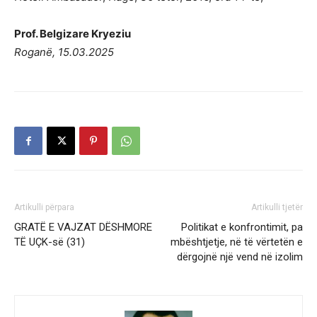
Prof. Belgizare Kryeziu
Roganë, 15.03.2025
Artikulli përpara
Artikulli tjetër
GRATË E VAJZAT DËSHMORE
Politikat e konfrontimit, pa
TË UÇK-së (31)
mbështjetje, në të vërtetën e
dërgojnë një vend në izolim