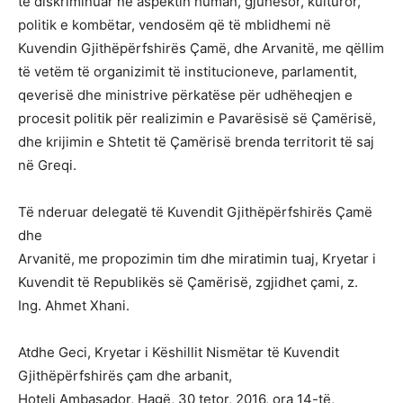
të diskriminuar në aspektin human, gjuhësor, kulturor,
politik e kombëtar, vendosëm që të mblidhemi në
Kuvendin Gjithëpërfshirës Çamë, dhe Arvanitë, me qëllim
të vetëm të organizimit të institucioneve, parlamentit,
qeverisë dhe ministrive përkatëse për udhëheqjen e
procesit politik për realizimin e Pavarësisë së Çamërisë,
dhe krijimin e Shtetit të Çamërisë brenda territorit të saj
në Greqi.
Të nderuar delegatë të Kuvendit Gjithëpërfshirës Çamë
dhe
Arvanitë, me propozimin tim dhe miratimin tuaj, Kryetar i
Kuvendit të Republikës së Çamërisë, zgjidhet çami, z.
Ing. Ahmet Xhani.
Atdhe Geci, Kryetar i Këshillit Nismëtar të Kuvendit
Gjithëpërfshirës çam dhe arbanit,
Hoteli Ambasador, Hagë, 30 tetor, 2016, ora 14-të,