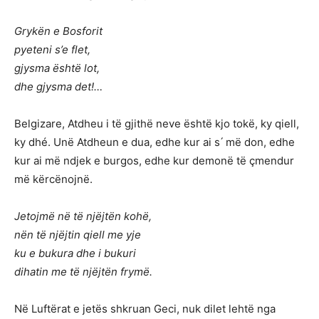
Grykën e Bosforit
pyeteni s’e flet,
gjysma është lot,
dhe gjysma det!…
Belgizare, Atdheu i të gjithë neve është kjo tokë, ky qiell,
ky dhé. Unë Atdheun e dua, edhe kur ai s ́ më don, edhe
kur ai më ndjek e burgos, edhe kur demonë të çmendur
më kërcënojnë.
Jetojmë në të njëjtën kohë,
nën të njëjtin qiell me yje
ku e bukura dhe i bukuri
dihatin me të njëjtën frymë.
Në Luftërat e jetës shkruan Geci, nuk dilet lehtë nga