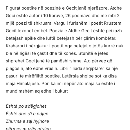
Figurat poetike në poezinë e Gecit janë njerëzore. Atdhe
Geci është autor i 10 librave, 26 poemave dhe me mbi 2
mijë poezi të shkruara. Vargu i furishëm i poetit Rrustem
Gecit lexohet ëmbël. Poezia e Atdhe Gecit është peizazh
betejash epike dhe luftë betejash për çlirim kombëtar.
Kraharori i përgjakur i poetit nga betejat e jetës kurrë nuk
bie në ligësi të çastit dhe të kohës. Stuhitë e jetës
shprehet Geci janë të pamëshirshme. Ato përveç që
plagosin, ato edhe vrasin. Libri “Iliada shqiptare” ka një
pasuri të mirëfilltë poetike. Letërsia shqipe sot ka disa
maja Himalajesh. Por, kalimi nëpër ato maja sa është i
mundimshëm aq edhe i bukur:
Është po s’dëgjohet
Është dhe s’i e ndjen
Zhurma e saj hyjnore
përmes muzës m’vjen…