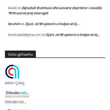
Zejnullah Rrahmani dhe universi shpirtëror i novelës
xhaviti
në
‘99 Rruzaret prej smaragdi
Ibrahim
Zijait, në 90-vjetorin e lindjes së tij…
në
Zijait, në 90-vjetorin e lindjes së tij…
Xhavit.kabili@gmai.com
në
Vizito gjithashtu
Arben Çokaj
Shkoder.net…