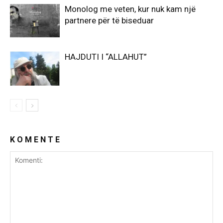
Monolog me veten, kur nuk kam një
partnere për të biseduar
HAJDUTI I “ALLAHUT”
K O M E N T E