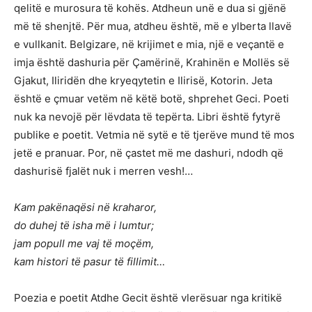
qelitë e murosura të kohës. Atdheun unë e dua si gjënë
më të shenjtë. Për mua, atdheu është, më e ylberta llavë
e vullkanit. Belgizare, në krijimet e mia, një e veçantë e
imja është dashuria për Çamërinë, Krahinën e Mollës së
Gjakut, Iliridën dhe kryeqytetin e Ilirisë, Kotorin. Jeta
është e çmuar vetëm në këtë botë, shprehet Geci. Poeti
nuk ka nevojë për lëvdata të tepërta. Libri është fytyrë
publike e poetit. Vetmia në sytë e të tjerëve mund të mos
jetë e pranuar. Por, në çastet më me dashuri, ndodh që
dashurisë fjalët nuk i merren vesh!…
Kam pakënaqësi në kraharor,
do duhej të isha më i lumtur;
jam popull me vaj të moçëm,
kam histori të pasur të fillimit…
Poezia e poetit Atdhe Gecit është vlerësuar nga kritikë