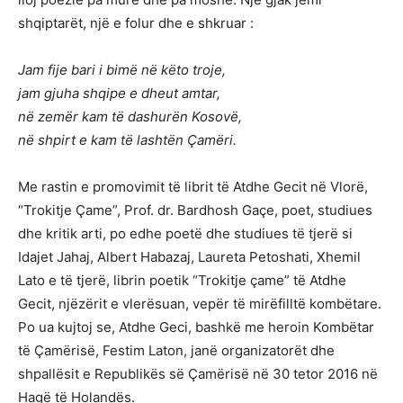
shqiptarët, një e folur dhe e shkruar :
Jam fije bari i bimë në këto troje,
jam gjuha shqipe e dheut amtar,
në zemër kam të dashurën Kosovë,
në shpirt e kam të lashtën Çamëri.
Me rastin e promovimit të librit të Atdhe Gecit në Vlorë,
“Trokitje Çame”, Prof. dr. Bardhosh Gaçe, poet, studiues
dhe kritik arti, po edhe poetë dhe studiues të tjerë si
Idajet Jahaj, Albert Habazaj, Laureta Petoshati, Xhemil
Lato e të tjerë, librin poetik “Trokitje çame” të Atdhe
Gecit, njëzërit e vlerësuan, vepër të mirëfilltë kombëtare.
Po ua kujtoj se, Atdhe Geci, bashkë me heroin Kombëtar
të Çamërisë, Festim Laton, janë organizatorët dhe
shpallësit e Republikës së Çamërisë në 30 tetor 2016 në
Hagë të Holandës.