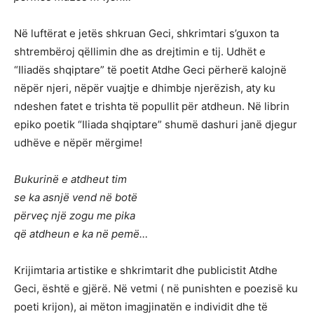
Në luftërat e jetës shkruan Geci, shkrimtari s’guxon ta
shtrembëroj qëllimin dhe as drejtimin e tij. Udhët e
“Iliadës shqiptare” të poetit Atdhe Geci përherë kalojnë
nëpër njeri, nëpër vuajtje e dhimbje njerëzish, aty ku
ndeshen fatet e trishta të popullit për atdheun. Në librin
epiko poetik “Iliada shqiptare” shumë dashuri janë djegur
udhëve e nëpër mërgime!
Bukurinë e atdheut tim
se ka asnjë vend në botë
përveç një zogu me pika
që atdheun e ka në pemë…
Krijimtaria artistike e shkrimtarit dhe publicistit Atdhe
Geci, është e gjërë. Në vetmi ( në punishten e poezisë ku
poeti krijon), ai mëton imagjinatën e individit dhe të