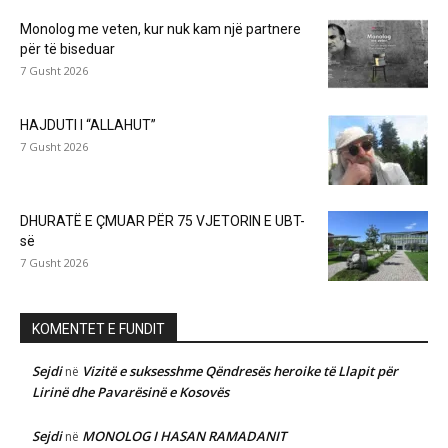
Monolog me veten, kur nuk kam një partnere
për të biseduar
7 Gusht 2026
HAJDUTI I “ALLAHUT”
7 Gusht 2026
DHURATË E ÇMUAR PËR 75 VJETORIN E UBT-
së
7 Gusht 2026
KOMENTET E FUNDIT
Sejdi
Vizitë e suksesshme Qëndresës heroike të Llapit për
në
Lirinë dhe Pavarësinë e Kosovës
Sejdi
MONOLOG I HASAN RAMADANIT
në