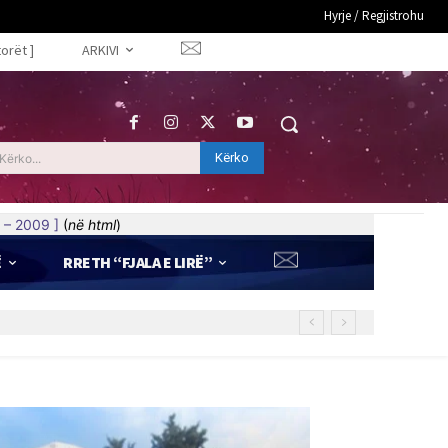
Hyrje / Regjistrohu
torët ]
ARKIVI
Kërko
Kërko...
 – 2009 ]
(
në html
)
Ë
RRETH “FJALA E LIRË”