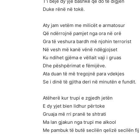
T’i bëjë dy yje bashkë që do të digjen
Duke rënë në tokë.
Aty jam vetëm me milicët e armatosur
Që ndërrojnë pamjet nga ora në orë
Gra të veshura bardh më njohin terrorist
Në vesh më kanë vënë ndëgjojset
Ku ndihet gjëma e vëllait vaji i gruas
Dhe pëshpërimat e fëmijëve.
Ata duan të më tregojnë para vdekjes
Se i dinë të gjitha deri në minutën e fundit.
Atëherë kur trupi e zgjedh jetën
E dy yjet bien lidhur përtoke
Gruaja më rri pranë te shtrati
Ma lan gjakun nga trupi me alkool
Me pambuk të butë secilën qelizë secilën fij