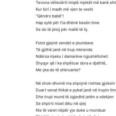
Tevona vëllezërit miqtë mjekët më kanë sht
Kur biri i madh më vjen te veshi
“Qëndro babë”!
Hap sytë për t’ia dhënë besën time
Se do të jetoj për mallë të tij.
Fotot gjejnë vendet e plumbave
Të gjithë janë në trup mbrenda
Ndërsa mjeku i damarëve ngushëllohet:
Shyqyr që i ka shpëtuar dora e djathtë,
Me çka do të shkruante?
Në shok-dhomë ma shpojnë rishtas gjoksin
Duart venat thikat e pykat janë në trupin tim
Dhe trupi mund të zgjedhë jetën a vdekjen
Se shpirti niset diku në qiej
Nis të varet nëpër yje duke u munduar