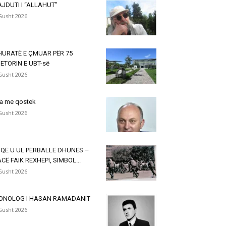
JDUTI I “ALLAHUT”
Gusht 2026
HURATË E ÇMUAR PËR 75
ETORIN E UBT-së
Gusht 2026
a me qostek
Gusht 2026
 QË U UL PËRBALLË DHUNËS –
CË FAIK REXHEPI, SIMBOL...
Gusht 2026
ONOLOG I HASAN RAMADANIT
Gusht 2026