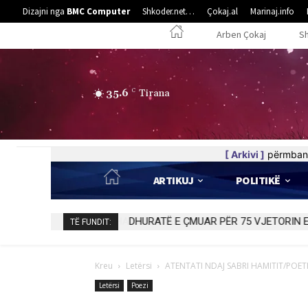
Dizajni nga
BMC Computer
Shkoder.net…
Çokaj.al
Marinaj.info
Arben Çokaj
S
35.6
C
Tirana
[ Arkivi ]
përmban 
ARTIKUJ
POLITIKË
DHURATË E ÇMUAR PËR 75 VJETORIN E
TË FUNDIT:
Kreu
Letërsi
ATENTATI NDAJ SABRI HAMITIT/POETI 
Letërsi
Poezi