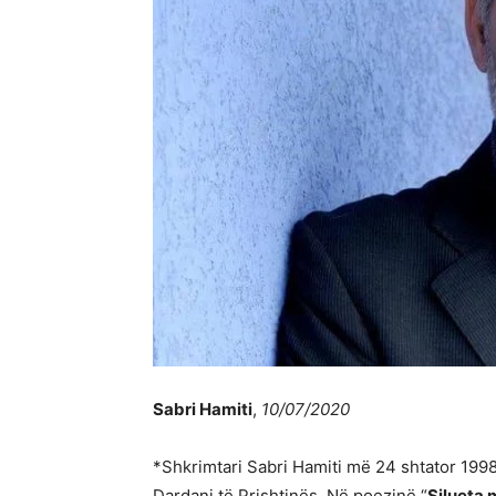
Sabri Hamiti
,
10/07/2020
*Shkrimtari Sabri Hamiti më 24 shtator 1998 
Dardani të Prishtinës. Në poezinë “
Silueta 