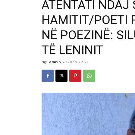
ATENTATI NDAJ 
HAMITIT/POETI
NË POEZINË: SI
TË LENINIT
Nga
admin
-
17 Korrik 2022