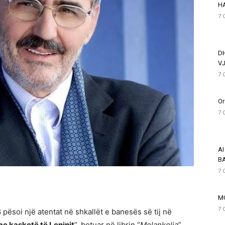
HA
7 
D
VJ
7 
Or
7 
AI
BA
7 
M
7 
pësoi një atentat në shkallët e banesës së tij në
me kasketë të Leninit
”, botuar në librin “
Melankolia
”,