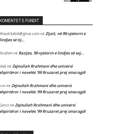
KOMENTET E FUNDIT
Zijait, në 90-vjetorin e
Xhavit.kabili@gmai.com
në
lindjes së tij…
Razijes, 90-vjetorin e lindjes së saj…
Ibrahim
në
Zejnullah Rrahmani dhe universi
Mali
në
shpirtëror i novelës ‘99 Rruzaret prej smaragdi
Zejnullah Rrahmani dhe universi
k.m
në
shpirtëror i novelës ‘99 Rruzaret prej smaragdi
Zejnullah Rrahmani dhe universi
Genci
në
shpirtëror i novelës ‘99 Rruzaret prej smaragdi