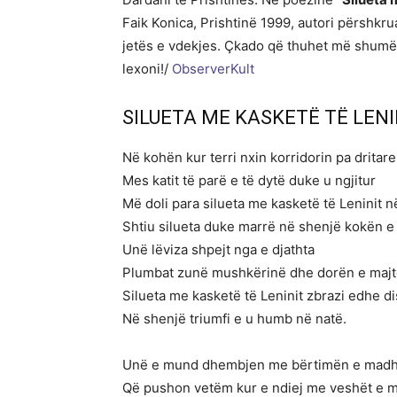
Faik Konica, Prishtinë 1999, autori përshkr
jetës e vdekjes. Çkado që thuhet më shumë p
lexoni!/
ObserverKult
SILUETA ME KASKETË TË LENI
Në kohën kur terri nxin korridorin pa dritare
Mes katit të parë e të dytë duke u ngjitur
Më doli para silueta me kasketë të Leninit 
Shtiu silueta duke marrë në shenjë kokën 
Unë lëviza shpejt nga e djathta
Plumbat zunë mushkërinë dhe dorën e maj
Silueta me kasketë të Leninit zbrazi edhe d
Në shenjë triumfi e u humb në natë.
Unë e mund dhembjen me bërtimën e mad
Që pushon vetëm kur e ndiej me veshët e m