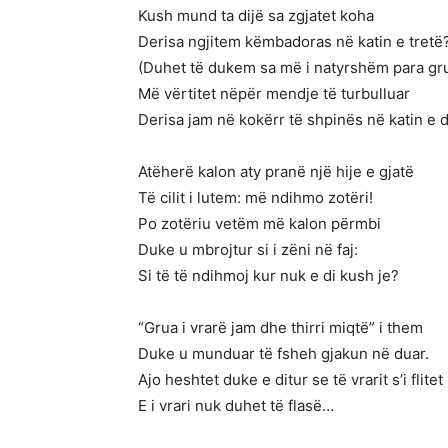
Kush mund ta dijë sa zgjatet koha
Derisa ngjitem këmbadoras në katin e tretë
(Duhet të dukem sa më i natyrshëm para gr
Më vërtitet nëpër mendje të turbulluar
Derisa jam në kokërr të shpinës në katin e d
Atëherë kalon aty pranë një hije e gjatë
Të cilit i lutem: më ndihmo zotëri!
Po zotëriu vetëm më kalon përmbi
Duke u mbrojtur si i zëni në faj:
Si të të ndihmoj kur nuk e di kush je?
“Grua i vrarë jam dhe thirri miqtë” i them
Duke u munduar të fsheh gjakun në duar.
Ajo heshtet duke e ditur se të vrarit s’i flitet
E i vrari nuk duhet të flasë…