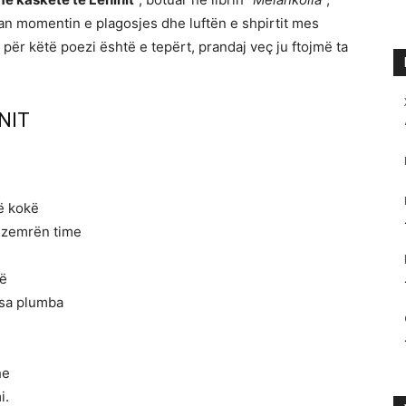
uan momentin e plagosjes dhe luftën e shpirtit mes
ër këtë poezi është e tepërt, prandaj veç ju ftojmë ta
NIT
në kokë
e zemrën time
të
isa plumba
he
i.