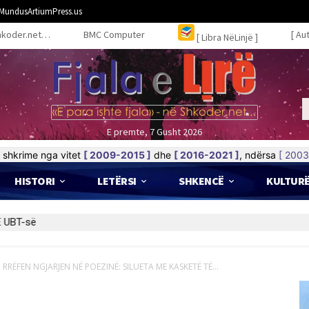
MundusArtiumPress.us
hkoder.net…
BMC Computer
[ Au
[ Libra NëLinjë ]
E premte, 7 Gusht 2026
shkrime nga vitet
[ 2009-2015 ]
dhe
[ 2016-2021 ]
, ndërsa
[ 2003
HISTORI
LETËRSI
SHKENCË
KULTUR
 UBT-së
RRËFEN NGJARJEN NË POEZINË: SILUETA ME KASKETË TË...