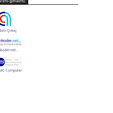
Vizito gjithashtu
rben Çokaj
hkoder.net…
MC Computer