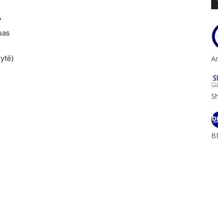
?
uas
ytë)
A
S
B