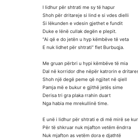
I lidhur për shtrati me sy të hapur
Shoh për dritareje si lind e si vdes dielli
Si lëkunden e vdesin gjethet e fundit
Duke e lënë cullak degën e plepit.
“Ai që e do jetën u hyp këmbëve të veta
E nuk lidhet për shtrati” flet Burbuqja.
Me gruan përbri u hypi këmbëve të mia
Dal në korridor dhe nëpër katrorin e dritare
Shoh një degë peme që ngjitet në qiell
Pamja më e bukur e gjithë jetës sime
Derisa tri gra plaka rrahin duart
Nga habia me mrekullinë time.
E unë i lidhur për shtrati e di më mirë se kur
Për të shkruar nuk mjafton vetëm ëndrra
Nuk mjafton as vetëm dora e djathtë