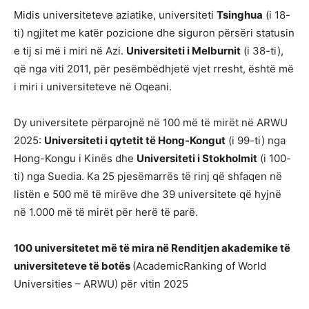
Midis universiteteve aziatike, universiteti
Tsinghua
(i 18-
ti) ngjitet me katër pozicione dhe siguron përsëri statusin
e tij si më i miri në Azi.
Universiteti i Melburnit
(i 38-ti),
që nga viti 2011, për pesëmbëdhjetë vjet rresht, është më
i miri i universiteteve në Oqeani.
Dy universitete përparojnë në 100 më të mirët në ARWU
2025:
Universiteti i qytetit të Hong-Kongut
(i 99-ti) nga
Hong-Kongu i Kinës dhe
Universiteti i Stokholmit
(i 100-
ti) nga Suedia. Ka 25 pjesëmarrës të rinj që shfaqen në
listën e 500 më të mirëve dhe 39 universitete që hyjnë
në 1.000 më të mirët për herë të parë.
100 universitetet më të mira në
Renditjen akademike të
universiteteve të botës
(AcademicRanking of World
Universities – ARWU) për vitin 2025