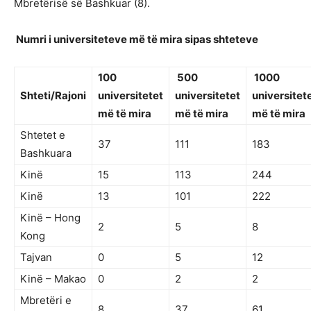
Mbretërisë së Bashkuar (8).
Numri i universiteteve më të mira sipas shteteve
100
500
1000
Shteti/Rajoni
universitetet
universitetet
universitet
më të mira
më të mira
më të mira
Shtetet e
37
111
183
Bashkuara
Kinë
15
113
244
Kinë
13
101
222
Kinë – Hong
2
5
8
Kong
Tajvan
0
5
12
Kinë – Makao
0
2
2
Mbretëri e
8
37
61