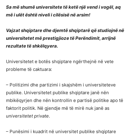
Sa më shumë universitete të ketë një vend i vogël, aq
më i ulët është niveli i cilësisë në arsim!
Vajzat shqiptare dhe djemtë shqiptarë që studiojnë në
universitetet më prestigjioze të Perëndimit, arrijnë
rezultate të shkëlqyera.
Universitetet e botës shqiptare ngërthejnë në vete
probleme të caktuara:
– Politizimi dhe partizimi i skajshëm i universiteteve
publike. Universitetet publike shqiptare janë nën
mbikëqyrjen dhe nën kontrollin e partisë politike apo të
faktorit politik. Në gjendje më të mirë nuk janë as
universitetet private
.
– Punësimi i kuadrit në universitet publike shqiptare