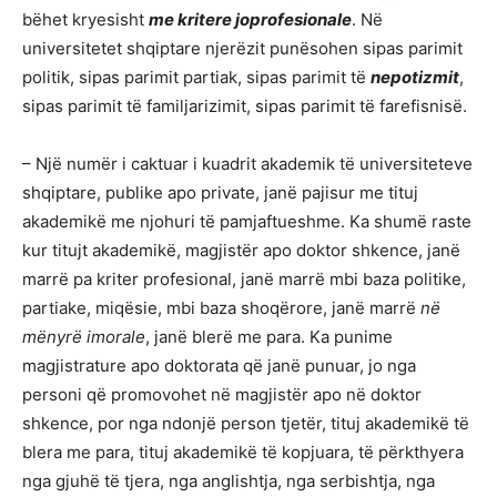
bëhet kryesisht
me kritere joprofesionale
. Në
universitetet shqiptare njerëzit punësohen sipas parimit
politik, sipas parimit partiak, sipas parimit të
nepotizmit
,
sipas parimit të familjarizimit, sipas parimit të farefisnisë.
– Një numër i caktuar i kuadrit akademik të universiteteve
shqiptare, publike apo private, janë pajisur me tituj
akademikë me njohuri të pamjaftueshme. Ka shumë raste
kur titujt akademikë, magjistër apo doktor shkence, janë
marrë pa kriter profesional, janë marrë mbi baza politike,
partiake, miqësie, mbi baza shoqërore, janë marrë
në
mënyrë imorale
, janë blerë me para. Ka punime
magjistrature apo doktorata që janë punuar, jo nga
personi që promovohet në magjistër apo në doktor
shkence, por nga ndonjë person tjetër, tituj akademikë të
blera me para, tituj akademikë të kopjuara, të përkthyera
nga gjuhë të tjera, nga anglishtja, nga serbishtja, nga