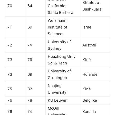
Shtetet e
70
64
California –
Bashkuara
Santa Barbara
Weizmann
71
69
Institute of
Izrael
Science
University of
72
74
Australi
Sydney
Huazhong Univ
73
79
Kinë
Sci & Tech
University of
73
69
Holandë
Groningen
Nanjing
75
82
Kinë
University
76
78
KU Leuven
Belgjikë
McGill
76
74
Kanada
University