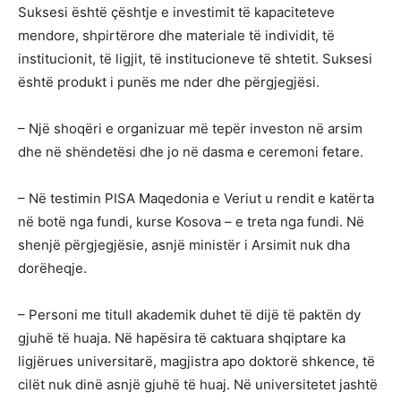
Suksesi është çështje e investimit të kapaciteteve
mendore, shpirtërore dhe materiale të individit, të
institucionit, të ligjit, të institucioneve të shtetit. Suksesi
është produkt i punës me nder dhe përgjegjësi.
– Një shoqëri e organizuar më tepër investon në arsim
dhe në shëndetësi dhe jo në dasma e ceremoni fetare.
– Në testimin PISA Maqedonia e Veriut u rendit e katërta
në botë nga fundi, kurse Kosova – e treta nga fundi. Në
shenjë përgjegjësie, asnjë ministër i Arsimit nuk dha
dorëheqje.
– Personi me titull akademik duhet të dijë të paktën dy
gjuhë të huaja. Në hapësira të caktuara shqiptare ka
ligjërues universitarë, magjistra apo doktorë shkence, të
cilët nuk dinë asnjë gjuhë të huaj. Në universitetet jashtë