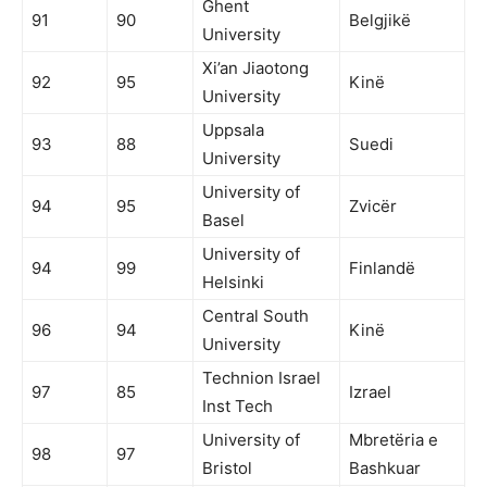
Ghent
91
90
Belgjikë
University
Xi’an Jiaotong
92
95
Kinë
University
Uppsala
93
88
Suedi
University
University of
94
95
Zvicër
Basel
University of
94
99
Finlandë
Helsinki
Central South
96
94
Kinë
University
Technion Israel
97
85
Izrael
Inst Tech
University of
Mbretëria e
98
97
Bristol
Bashkuar