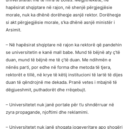
hapësirat shqiptare në rajon, në shenjë përgjegjësie
morale, nuk ka dhënë dorëheqje asnjë rektor. Dorëheqje
si akt përgjegjësie morale, s’ka dhënë asnjë ministër i
Arsimit.
– Në hapësirat shqiptare në rajon ka rektorë që pandehin
se universitetin e kanë mall babe. Mund të bëjnë aty ç’të
duan, mund të bëjnë me të ç’të duan. Me ndihmën e
nënës parti, por edhe në forma dhe metoda të tjera,
rektorët e tillë, në krye të këtij institucioni të lartë të dijes
duan të qëndrojnë me dekada. Pranë vetes i mbajnë të
dëgjueshmit, puthadorët dhe rrëqebujt.
– Universitetet nuk janë portale për t’u shndërruar në
zyra propagande, njoftimi dhe reklamimi.
– Universitetet nuk janë shoqata joqeveritare apo shoqëri