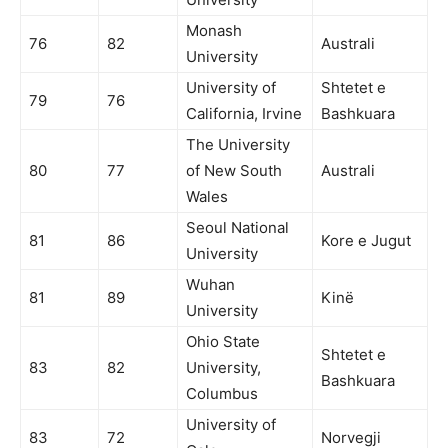
Monash
76
82
Australi
University
University of
Shtetet e
79
76
California, Irvine
Bashkuara
The University
80
77
of New South
Australi
Wales
Seoul National
81
86
Kore e Jugut
University
Wuhan
81
89
Kinë
University
Ohio State
Shtetet e
83
82
University,
Bashkuara
Columbus
University of
83
72
Norvegji