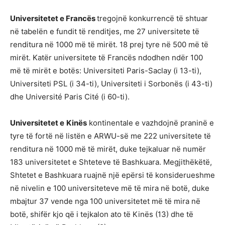
Universitetet e Francës
tregojnë konkurrencë të shtuar
në tabelën e fundit të renditjes, me 27 universitete të
renditura në 1000 më të mirët. 18 prej tyre në 500 më të
mirët. Katër universitete të Francës ndodhen ndër 100
më të mirët e botës: Universiteti Paris-Saclay (i 13-ti),
Universiteti PSL (i 34-ti), Universiteti i Sorbonës (i 43-ti)
dhe Université Paris Cité (i 60-ti).
Universitetet e
Kinës
kontinentale e vazhdojnë praninë e
tyre të fortë në listën e ARWU-së me 222 universitete të
renditura në 1000 më të mirët, duke tejkaluar në numër
183 universitetet e Shteteve të Bashkuara. Megjithëkëtë,
Shtetet e Bashkuara ruajnë një epërsi të konsiderueshme
në nivelin e 100 universiteteve më të mira në botë, duke
mbajtur 37 vende nga 100 universitetet më të mira në
botë, shifër kjo që i tejkalon ato të Kinës (13) dhe të