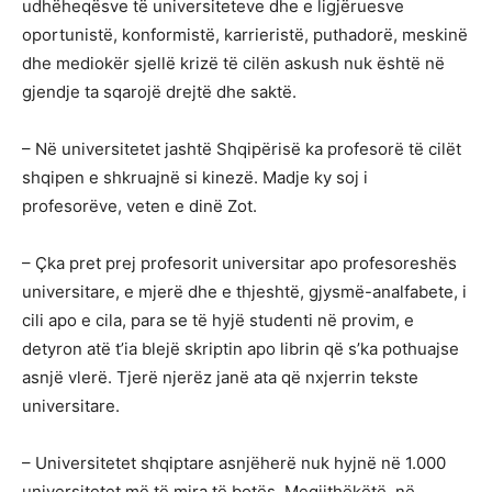
udhëheqësve të universiteteve dhe e ligjëruesve
oportunistë, konformistë, karrieristë, puthadorë, meskinë
dhe mediokër sjellë krizë të cilën askush nuk është në
gjendje ta sqarojë drejtë dhe saktë.
– Në universitetet jashtë Shqipërisë ka profesorë të cilët
shqipen e shkruajnë si kinezë. Madje ky soj i
profesorëve, veten e dinë Zot.
– Çka pret prej profesorit universitar apo profesoreshës
universitare, e mjerë dhe e thjeshtë, gjysmë-analfabete, i
cili apo e cila, para se të hyjë studenti në provim, e
detyron atë t’ia blejë skriptin apo librin që s’ka pothuajse
asnjë vlerë. Tjerë njerëz janë ata që nxjerrin tekste
universitare.
– Universitetet shqiptare asnjëherë nuk hyjnë në 1.000
universitetet më të mira të botës. Megjithëkëtë, në