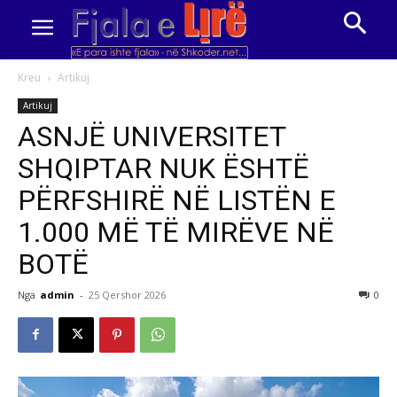
Kreu
Artikuj
Artikuj
ASNJË UNIVERSITET
SHQIPTAR NUK ËSHTË
PËRFSHIRË NË LISTËN E
1.000 MË TË MIRËVE NË
BOTË
Nga
admin
-
25 Qershor 2026
0