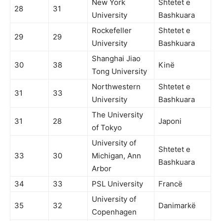
New York
Shtetet e
28
31
University
Bashkuara
Rockefeller
Shtetet e
29
29
University
Bashkuara
Shanghai Jiao
30
38
Kinë
Tong University
Northwestern
Shtetet e
31
33
University
Bashkuara
The University
31
28
Japoni
of Tokyo
University of
Shtetet e
33
30
Michigan, Ann
Bashkuara
Arbor
34
33
PSL University
Francë
University of
35
32
Danimarkë
Copenhagen