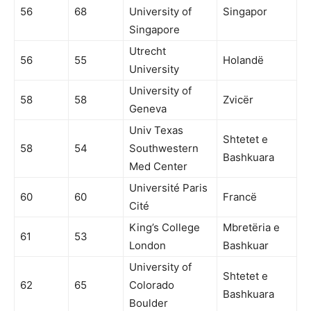
56
68
University of
Singapor
Singapore
Utrecht
56
55
Holandë
University
University of
58
58
Zvicër
Geneva
Univ Texas
Shtetet e
58
54
Southwestern
Bashkuara
Med Center
Université Paris
60
60
Francë
Cité
King’s College
Mbretëria e
61
53
London
Bashkuar
University of
Shtetet e
62
65
Colorado
Bashkuara
Boulder