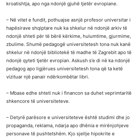
kroatishtja, apo nga ndonjë gjuhë tjetër evropiane.
– Në vitet e fundit, pothuajse asnjë profesor universitar i
hapësirave shqiptare nuk ka shkelur në ndonjë arkiv të
ndonjë shteti për të bërë kërkime, hulumtime, gjurmime,
zbulime. Shumë pedagogë universitetesh tona nuk kanë
shkelur në ndonjë bibliotekë të madhe të Zagrebit apo të
ndonjë qyteti tjetër evropian. Askush s’e di në ka ndonjë
pedagog apo ligjërues universitetesh tona që ta ketë
vizituar një panair ndërkombëtar libri.
– Mbase edhe shteti nuk i financon sa duhet veprimtaritë
shkencore të universiteteve.
– Detyrë parësore e universiteteve është studimi dhe jo
propaganda, reklama, ndarja apo dhënia e mirënjohjeve
personave të pushtetshëm. Kjo sjellje hipokrite e