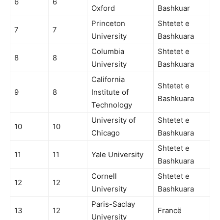
6
6
Oxford
Bashkuar
Princeton
Shtetet e
7
7
University
Bashkuara
Columbia
Shtetet e
8
8
University
Bashkuara
California
Shtetet e
9
8
Institute of
Bashkuara
Technology
University of
Shtetet e
10
10
Chicago
Bashkuara
Shtetet e
11
11
Yale University
Bashkuara
Cornell
Shtetet e
12
12
University
Bashkuara
Paris-Saclay
13
12
Francë
University