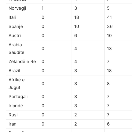
Norvegji
1
3
5
Itali
0
18
41
Spanjë
0
10
36
Austri
0
6
10
Arabia
0
4
13
Saudite
Zelandë e Re
0
4
7
Brazil
0
3
18
Afrikë e
0
3
8
Jugut
Portugali
0
3
7
Irlandë
0
3
7
Rusi
0
2
7
Iran
0
2
6