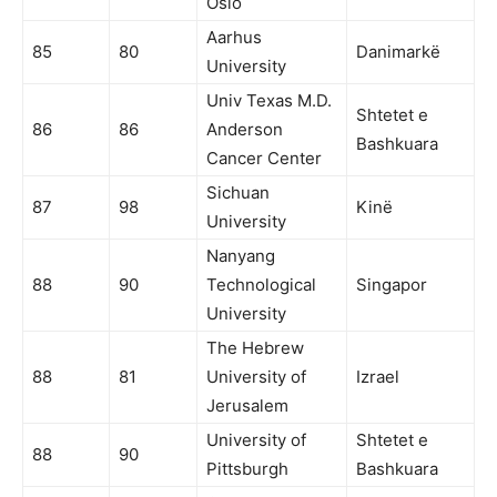
Oslo
Aarhus
85
80
Danimarkë
University
Univ Texas M.D.
Shtetet e
86
86
Anderson
Bashkuara
Cancer Center
Sichuan
87
98
Kinë
University
Nanyang
88
90
Technological
Singapor
University
The Hebrew
88
81
University of
Izrael
Jerusalem
University of
Shtetet e
88
90
Pittsburgh
Bashkuara