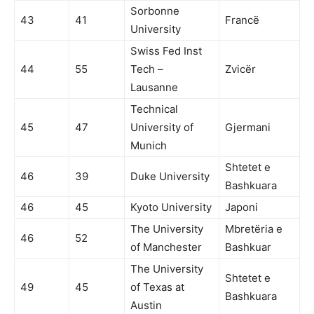
Sorbonne
43
41
Francë
University
Swiss Fed Inst
44
55
Tech –
Zvicër
Lausanne
Technical
45
47
University of
Gjermani
Munich
Shtetet e
46
39
Duke University
Bashkuara
46
45
Kyoto University
Japoni
The University
Mbretëria e
46
52
of Manchester
Bashkuar
The University
Shtetet e
49
45
of Texas at
Bashkuara
Austin