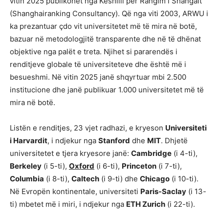
vitin 2025 publikohet nga Këshilli për Rangim i Shangait
(Shanghairanking Consultancy). Që nga viti 2003, ARWU i
ka prezantuar çdo vit universitetet më të mira në botë,
bazuar në metodologjitë transparente dhe në të dhënat
objektive nga palët e treta. Njihet si pararendës i
renditjeve globale të universiteteve dhe është më i
besueshmi. Në vitin 2025 janë shqyrtuar mbi 2.500
institucione dhe janë publikuar 1.000 universitetet më të
mira në botë.
Listën e renditjes, 23 vjet radhazi, e kryeson
Universiteti
i Harvardit
, i ndjekur nga
Stanford
dhe
MIT
. Dhjetë
universitetet e tjera kryesore janë:
Cambridge
(i 4-ti),
Berkeley
(i 5-ti),
Oxford
(i 6-ti),
Princeton
(i 7-ti),
Columbia
(i 8-ti),
Caltech
(i 9-ti) dhe
Chicago
(i 10-ti).
Në Evropën kontinentale, universiteti
Paris-Saclay
(i 13-
ti) mbetet më i miri, i ndjekur nga
ETH Zurich
(i 22-ti).