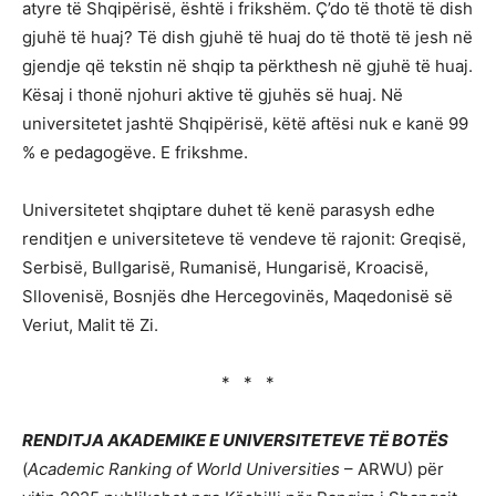
atyre të Shqipërisë, është i frikshëm. Ç’do të thotë të dish
gjuhë të huaj? Të dish gjuhë të huaj do të thotë të jesh në
gjendje që tekstin në shqip ta përkthesh në gjuhë të huaj.
Kësaj i thonë njohuri aktive të gjuhës së huaj. Në
universitetet jashtë Shqipërisë, këtë aftësi nuk e kanë 99
% e pedagogëve. E frikshme.
Universitetet shqiptare duhet të kenë parasysh edhe
renditjen e universiteteve të vendeve të rajonit: Greqisë,
Serbisë, Bullgarisë, Rumanisë, Hungarisë, Kroacisë,
Sllovenisë, Bosnjës dhe Hercegovinës, Maqedonisë së
Veriut, Malit të Zi.
* * *
RENDITJA AKADEMIKE E UNIVERSITETEVE TË BOTËS
(
Academic Ranking of World Universities
– ARWU) për