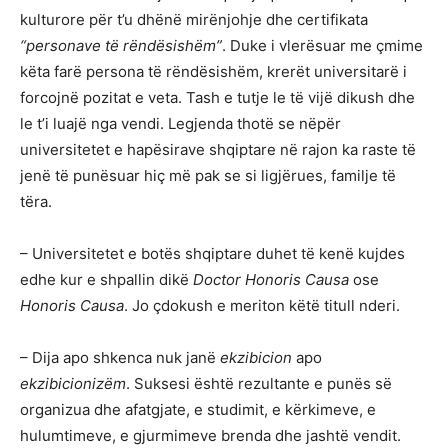
kulturore për t’u dhënë mirënjohje dhe certifikata
“personave të rëndësishëm”
. Duke i vlerësuar me çmime
këta farë persona të rëndësishëm, krerët universitarë i
forcojnë pozitat e veta. Tash e tutje le të vijë dikush dhe
le t’i luajë nga vendi. Legjenda thotë se nëpër
universitetet e hapësirave shqiptare në rajon ka raste të
jenë të punësuar hiç më pak se si ligjërues, familje të
tëra.
– Universitetet e botës shqiptare duhet të kenë kujdes
edhe kur e shpallin dikë
Doctor Honoris Causa
ose
Honoris Causa
. Jo çdokush e meriton këtë titull nderi.
– Dija apo shkenca nuk janë
ekzibicion
apo
ekzibicionizëm
. Suksesi është rezultante e punës së
organizua dhe afatgjate, e studimit, e kërkimeve, e
hulumtimeve, e gjurmimeve brenda dhe jashtë vendit.