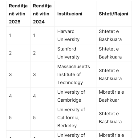
Renditja
Renditja
në vitin
në vitin
Institucioni
Shteti/Rajoni
2025
2024
Harvard
Shtetet e
1
1
University
Bashkuara
Stanford
Shtetet e
2
2
University
Bashkuara
Massachusetts
Shtetet e
3
3
Institute of
Bashkuara
Technology
University of
Mbretëria e
4
4
Cambridge
Bashkuar
University of
Shtetet e
5
5
California,
Bashkuara
Berkeley
University of
Mbretëria e