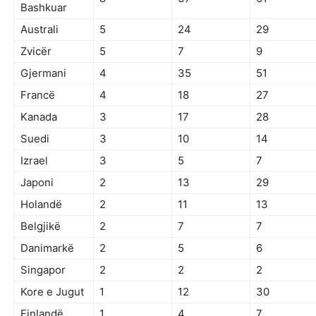
Bashkuar
Australi
5
24
29
Zvicër
5
7
9
Gjermani
4
35
51
Francë
4
18
27
Kanada
3
17
28
Suedi
3
10
14
Izrael
3
5
7
Japoni
2
13
29
Holandë
2
11
13
Belgjikë
2
7
7
Danimarkë
2
5
6
Singapor
2
2
2
Kore e Jugut
1
12
30
Finlandë
1
4
7